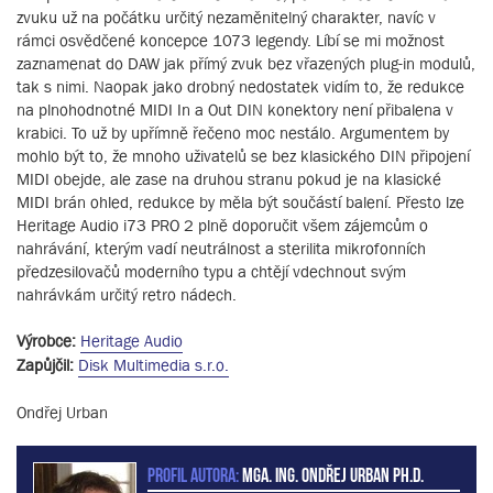
zvuku už na počátku určitý nezaměnitelný charakter, navíc v
rámci osvědčené koncepce 1073 legendy. Líbí se mi možnost
zaznamenat do DAW jak přímý zvuk bez vřazených plug-in modulů,
tak s nimi. Naopak jako drobný nedostatek vidím to, že redukce
na plnohodnotné MIDI In a Out DIN konektory není přibalena v
krabici. To už by upřímně řečeno moc nestálo. Argumentem by
mohlo být to, že mnoho uživatelů se bez klasického DIN připojení
MIDI obejde, ale zase na druhou stranu pokud je na klasické
MIDI brán ohled, redukce by měla být součástí balení. Přesto lze
Heritage Audio i73 PRO 2 plně doporučit všem zájemcům o
nahrávání, kterým vadí neutrálnost a sterilita mikrofonních
předzesilovačů moderního typu a chtějí vdechnout svým
nahrávkám určitý retro nádech.
Výrobce:
Heritage Audio
Zapůjčil:
Disk Multimedia s.r.o.
Ondřej Urban
PROFIL AUTORA:
MgA. Ing. Ondřej Urban Ph.D.