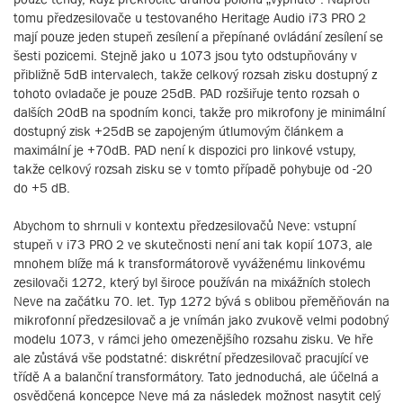
tomu předzesilovače u testovaného Heritage Audio i73 PRO 2
mají pouze jeden stupeň zesílení a přepínané ovládání zesílení se
šesti pozicemi. Stejně jako u 1073 jsou tyto odstupňovány v
přibližně 5dB intervalech, takže celkový rozsah zisku dostupný z
tohoto ovladače je pouze 25dB. PAD rozšiřuje tento rozsah o
dalších 20dB na spodním konci, takže pro mikrofony je minimální
dostupný zisk +25dB se zapojeným útlumovým článkem a
maximální je +70dB. PAD není k dispozici pro linkové vstupy,
takže celkový rozsah zisku se v tomto případě pohybuje od -20
do +5 dB.
Abychom to shrnuli v kontextu předzesilovačů Neve: vstupní
stupeň v i73 PRO 2 ve skutečnosti není ani tak kopií 1073, ale
mnohem blíže má k transformátorově vyváženému linkovému
zesilovači 1272, který byl široce používán na mixážních stolech
Neve na začátku 70. let. Typ 1272 bývá s oblibou přeměňován na
mikrofonní předzesilovač a je vnímán jako zvukově velmi podobný
modelu 1073, v rámci jeho omezenějšího rozsahu zisku. Ve hře
ale zůstává vše podstatné: diskrétní předzesilovač pracující ve
třídě A a balanční transformátory. Tato jednoduchá, ale účelná a
osvědčená koncepce Neve má za následek možnost nasytit celý