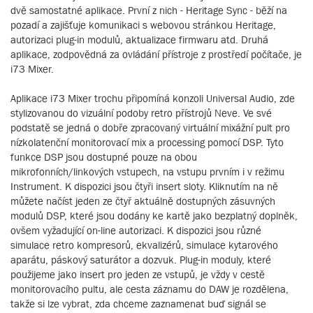
dvě samostatné aplikace. První z nich - Heritage Sync - běží na
pozadí a zajišťuje komunikaci s webovou stránkou Heritage,
autorizaci plug-in modulů, aktualizace firmwaru atd. Druhá
aplikace, zodpovědná za ovládání přístroje z prostředí počítače, je
i73 Mixer.
Aplikace i73 Mixer trochu připomíná konzoli Universal Audio, zde
stylizovanou do vizuální podoby retro přístrojů Neve. Ve své
podstatě se jedná o dobře zpracovaný virtuální mixážní pult pro
nízkolatenční monitorovací mix a processing pomocí DSP. Tyto
funkce DSP jsou dostupné pouze na obou
mikrofonních/linkových vstupech, na vstupu prvním i v režimu
Instrument. K dispozici jsou čtyři insert sloty. Kliknutím na ně
můžete načíst jeden ze čtyř aktuálně dostupných zásuvných
modulů DSP, které jsou dodány ke kartě jako bezplatný doplněk,
ovšem vyžadující on-line autorizaci. K dispozici jsou různé
simulace retro kompresorů, ekvalizérů, simulace kytarového
aparátu, páskový saturátor a dozvuk. Plug-in moduly, které
použijeme jako insert pro jeden ze vstupů, je vždy v cestě
monitorovacího pultu, ale cesta záznamu do DAW je rozdělena,
takže si lze vybrat, zda chceme zaznamenat buď signál se