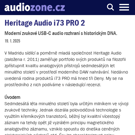
Heritage Audio i73 PRO 2
Server o digitálním zpracování zvuku
Moderní zvukové USB-C audio rozhraní s historickým DNA.
19. 1. 2025
V Madridu sídlící a poměrně mladá společnost Heritage Audio
(založena r. 2011) zaměřuje portfolio svých produktů na filozofii
zpřístupnit kvalitu analogových přístrojů sedmdesátých let
minulého století v prostředí moderního DAW nahrávání. Nedávno
uvedená rodina produktů i73 PRO má hned tři členy. My se na
prostředního z nich podíváme v následující recenzi.
Úvodem
Sedmdesátá léta minulého století byla určitým milníkem ve vývoji
zvukové techniky. Jednak dozrála polovodičová technologie s
využitím křemíkových tranzistorů, běžný byl kvalitní vícestopý
záznam na tehdy opět již vyzrálém principu magnetického
analogového záznamu, vzniklo spoustu do dneška ceněných