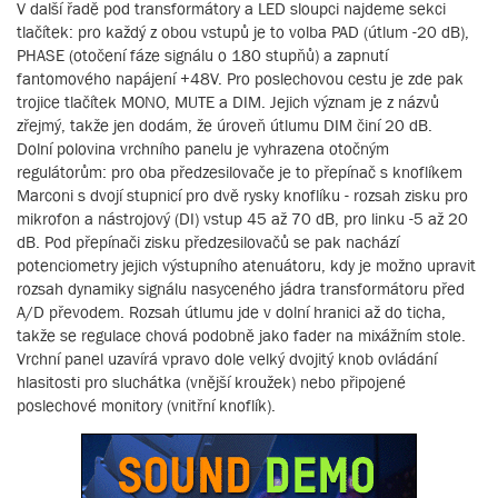
V další řadě pod transformátory a LED sloupci najdeme sekci
tlačítek: pro každý z obou vstupů je to volba PAD (útlum -20 dB),
PHASE (otočení fáze signálu o 180 stupňů) a zapnutí
fantomového napájení +48V. Pro poslechovou cestu je zde pak
trojice tlačítek MONO, MUTE a DIM. Jejich význam je z názvů
zřejmý, takže jen dodám, že úroveň útlumu DIM činí 20 dB.
Dolní polovina vrchního panelu je vyhrazena otočným
regulátorům: pro oba předzesilovače je to přepínač s knoflíkem
Marconi s dvojí stupnicí pro dvě rysky knoflíku - rozsah zisku pro
mikrofon a nástrojový (DI) vstup 45 až 70 dB, pro linku -5 až 20
dB. Pod přepínači zisku předzesilovačů se pak nachází
potenciometry jejich výstupního atenuátoru, kdy je možno upravit
rozsah dynamiky signálu nasyceného jádra transformátoru před
A/D převodem. Rozsah útlumu jde v dolní hranici až do ticha,
takže se regulace chová podobně jako fader na mixážním stole.
Vrchní panel uzavírá vpravo dole velký dvojitý knob ovládání
hlasitosti pro sluchátka (vnější kroužek) nebo připojené
poslechové monitory (vnitřní knoflík).