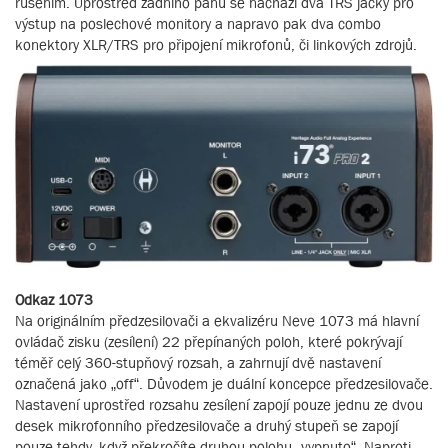
rušením. Uprostřed zadního panu se nachází dva TRS jacky pro
výstup na poslechové monitory a napravo pak dva combo
konektory XLR/TRS pro připojení mikrofonů, či linkových zdrojů.
Odkaz 1073
Na originálním předzesilovači a ekvalizéru Neve 1073 má hlavní
ovládač zisku (zesílení) 22 přepínaných poloh, které pokrývají
téměř celý 360-stupňový rozsah, a zahrnují dvě nastavení
označená jako „off“. Důvodem je duální koncepce předzesilovače.
Nastavení uprostřed rozsahu zesílení zapojí pouze jednu ze dvou
desek mikrofonního předzesilovače a druhý stupeň se zapojí
pouze tehdy, když překročíte druhou polohu „vypnuto“. Naproti