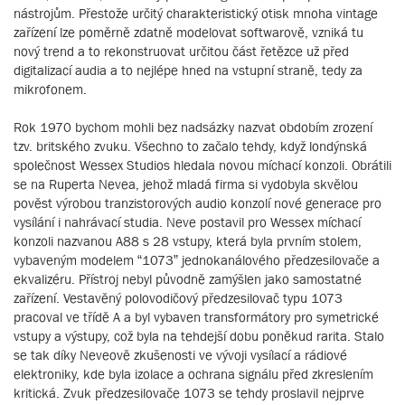
nástrojům. Přestože určitý charakteristický otisk mnoha vintage
zařízení lze poměrně zdatně modelovat softwarově, vzniká tu
nový trend a to rekonstruovat určitou část řetězce už před
digitalizací audia a to nejlépe hned na vstupní straně, tedy za
mikrofonem.
Rok 1970 bychom mohli bez nadsázky nazvat obdobím zrození
tzv. britského zvuku. Všechno to začalo tehdy, když londýnská
společnost Wessex Studios hledala novou míchací konzoli. Obrátili
se na Ruperta Nevea, jehož mladá firma si vydobyla skvělou
pověst výrobou tranzistorových audio konzolí nové generace pro
vysílání i nahrávací studia. Neve postavil pro Wessex míchací
konzoli nazvanou A88 s 28 vstupy, která byla prvním stolem,
vybaveným modelem “1073” jednokanálového předzesilovače a
ekvalizéru. Přístroj nebyl původně zamýšlen jako samostatné
zařízení. Vestavěný polovodičový předzesilovač typu 1073
pracoval ve třídě A a byl vybaven transformátory pro symetrické
vstupy a výstupy, což byla na tehdejší dobu poněkud rarita. Stalo
se tak díky Neveově zkušenosti ve vývoji vysílací a rádiové
elektroniky, kde byla izolace a ochrana signálu před zkreslením
kritická. Zvuk předzesilovače 1073 se tehdy proslavil nejprve