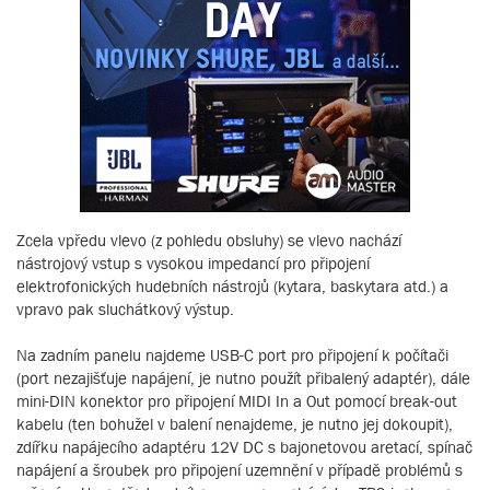
Zcela vpředu vlevo (z pohledu obsluhy) se vlevo nachází
nástrojový vstup s vysokou impedancí pro připojení
elektrofonických hudebních nástrojů (kytara, baskytara atd.) a
vpravo pak sluchátkový výstup.
Na zadním panelu najdeme USB-C port pro připojení k počítači
(port nezajišťuje napájení, je nutno použít přibalený adaptér), dále
mini-DIN konektor pro připojení MIDI In a Out pomocí break-out
kabelu (ten bohužel v balení nenajdeme, je nutno jej dokoupit),
zdířku napájecího adaptéru 12V DC s bajonetovou aretací, spínač
napájení a šroubek pro připojení uzemnění v případě problémů s