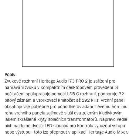
Popis
Zvukové rozhraní Heritage Audio i73 PRO 2 je zařízení pro
nahrávání zvuku v kompaktním desktopovém provedení. S
počítačem spolupracuje pomocí USB-C rozhraní, podporuje 32-
bitový záznam a vzorkovací kmitočet až 192 kHz. Vrchní panel
obsahuje vše potřebné pro pohodlné ovládání. Levému hornímu
rohu vrchního panelu zajímavě sluší dva zeleným kladívkovým
lakem zkrášlené kryty izolačních transformátorů. Napravo vedle
nich najdeme dvojici LED sloupců pro kontrolu vybuzení vstupu
nebo výstupu - toto lze přepnout v aplikaci Heritage Audio Mixer.