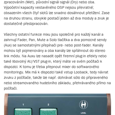
zpracováním (Wet), původní signál signál (Dry) nebo oba.
Výpočetní kapacity vestavěného DSP nejsou převratné;
obsazením všech čtyř slotů lze snadno dosáhnout přetížení. Zase
na druhou stranu, obvykle postačí jeden až dva moduly a zvuk je
dostatečně předzpracován.
Všechny ostatní funkce mixu jsou společné pro každý kanál a
zahrnují Fader, Pan, Mute a Solo tlačítka a dva pomocné sendy
(Aux) se samostatnými přepínači pre- nebo post-fader. Kanály
mohou být pojmenovány a oba kanály lze spřáhnout do stereo
link módu. Na Auxu lze nasadit opět firemní plug-in efekty nebo
také libovolný AU/VST plug-in, který máte ve svém počítači k
dispozici. K tomu je třeba přepnout mixer do softwarového
monitoringu. Mix má k dispozici také vstup Looback, tedy návrat
zvuku z počítače, takže lze např. dohrávat sólo do připraveného
nebo streamovaného hudebního základu, přehrávaného přímo na
počítači.