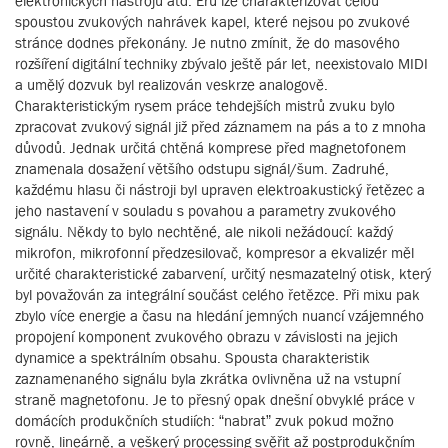
elektronických nástrojů atd. Éru lze charakterizovat celou
spoustou zvukových nahrávek kapel, které nejsou po zvukové
stránce dodnes překonány. Je nutno zmínit, že do masového
rozšíření digitální techniky zbývalo ještě pár let, neexistovalo MIDI
a umělý dozvuk byl realizován veskrze analogově.
Charakteristickým rysem práce tehdejších mistrů zvuku bylo
zpracovat zvukový signál již před záznamem na pás a to z mnoha
důvodů. Jednak určitá chtěná komprese před magnetofonem
znamenala dosažení většího odstupu signál/šum. Zadruhé,
každému hlasu či nástroji byl upraven elektroakustický řetězec a
jeho nastavení v souladu s povahou a parametry zvukového
signálu. Někdy to bylo nechtěné, ale nikoli nežádoucí: každý
mikrofon, mikrofonní předzesilovač, kompresor a ekvalizér měl
určité charakteristické zabarvení, určitý nesmazatelný otisk, který
byl považován za integrální součást celého řetězce. Při mixu pak
zbylo více energie a času na hledání jemných nuancí vzájemného
propojení komponent zvukového obrazu v závislosti na jejich
dynamice a spektrálním obsahu. Spousta charakteristik
zaznamenaného signálu byla zkrátka ovlivněna už na vstupní
straně magnetofonu. Je to přesný opak dnešní obvyklé práce v
domácích produkčních studiích: “nabrat” zvuk pokud možno
rovně, lineárně, a veškerý processing svěřit až postprodukčním