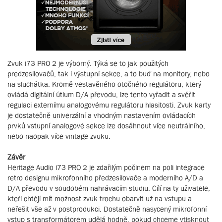
Zvuk i73 PRO 2 je výborný. Týká se to jak použitých
predzesilovačů, tak i výstupní sekce, a to buď na monitory, nebo
na sluchátka. Kromě vestavěného otočného regulátoru, který
ovládá digitální útlum D/A převodu, lze tento vyřadit a svěřit
regulaci externímu analogovému regulátoru hlasitosti. Zvuk karty
je dostatečně univerzální a vhodným nastavením ovládacích
prvků vstupní analogové sekce lze dosáhnout více neutrálního,
nebo naopak více vintage zvuku.
Závěr
Heritage Audio i73 PRO 2 je zdařilým počinem na poli integrace
retro designu mikrofonního předzesilovače a moderního A/D a
D/A převodu v soudobém nahrávacím studiu. Cílí na ty uživatele,
kteří chtějí mít možnost zvuk trochu obarvit už na vstupu a
neřešit vše až v postprodukci. Dostatečně nasycený mikrofonní
vstup s transformátorem udělá hodně, pokud chceme vtisknout