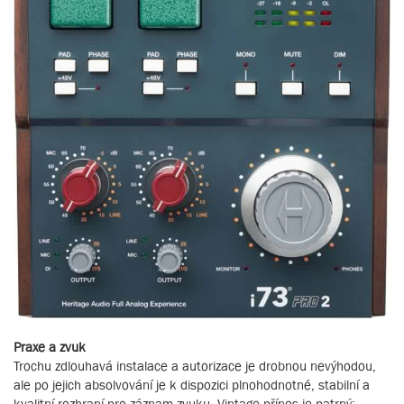
Praxe a zvuk
Trochu zdlouhavá instalace a autorizace je drobnou nevýhodou,
ale po jejich absolvování je k dispozici plnohodnotné, stabilní a
kvalitní rozhraní pro záznam zvuku. Vintage přínos je patrný: