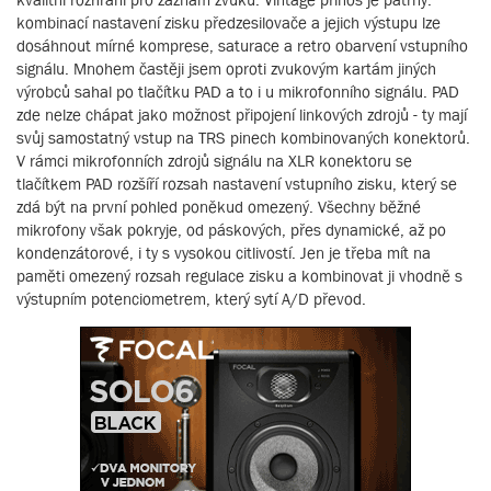
kombinací nastavení zisku předzesilovače a jejich výstupu lze
dosáhnout mírné komprese, saturace a retro obarvení vstupního
signálu. Mnohem častěji jsem oproti zvukovým kartám jiných
výrobců sahal po tlačítku PAD a to i u mikrofonního signálu. PAD
zde nelze chápat jako možnost připojení linkových zdrojů - ty mají
svůj samostatný vstup na TRS pinech kombinovaných konektorů.
V rámci mikrofonních zdrojů signálu na XLR konektoru se
tlačítkem PAD rozšíří rozsah nastavení vstupního zisku, který se
zdá být na první pohled poněkud omezený. Všechny běžné
mikrofony však pokryje, od páskových, přes dynamické, až po
kondenzátorové, i ty s vysokou citlivostí. Jen je třeba mít na
paměti omezený rozsah regulace zisku a kombinovat ji vhodně s
výstupním potenciometrem, který sytí A/D převod.