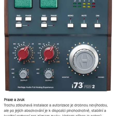
Praxe a zvuk
Trochu zdlouhavá instalace a autorizace je drobnou nevýhodou,
ale po jejich absolvování je k dispozici plnohodnotné, stabilní a
kvalitní rozhraní pro záznam zvuku. Vintage přínos je patrný: