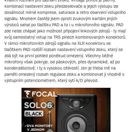
kombinací nastavení zisku předzesilovače a jejich výstupu lze
dosáhnout mírné komprese, saturace a retro obarvení vstupního
signálu. Mnohem častěji jsem oproti zvukovým kartám jiných
výrobců sahal po tlačítku PAD a to i u mikrofonního signálu. PAD
zde nelze chápat jako možnost připojení linkových zdrojů - ty mají
svůj samostatný vstup na TRS pinech kombinovaných konektorů.
V rámci mikrofonních zdrojů signálu na XLR konektoru se
tlačítkem PAD rozšíří rozsah nastavení vstupního zisku, který se
zdá být na první pohled poněkud omezený. Všechny běžné
mikrofony však pokryje, od páskových, přes dynamické, až po
kondenzátorové, i ty s vysokou citlivostí. Jen je třeba mít na
paměti omezený rozsah regulace zisku a kombinovat ji vhodně s
výstupním potenciometrem, který sytí A/D převod.