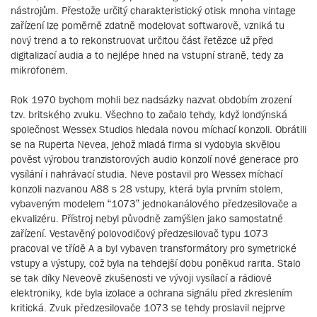
nástrojům. Přestože určitý charakteristický otisk mnoha vintage
zařízení lze poměrně zdatně modelovat softwarově, vzniká tu
nový trend a to rekonstruovat určitou část řetězce už před
digitalizací audia a to nejlépe hned na vstupní straně, tedy za
mikrofonem.
Rok 1970 bychom mohli bez nadsázky nazvat obdobím zrození
tzv. britského zvuku. Všechno to začalo tehdy, když londýnská
společnost Wessex Studios hledala novou míchací konzoli. Obrátili
se na Ruperta Nevea, jehož mladá firma si vydobyla skvělou
pověst výrobou tranzistorových audio konzolí nové generace pro
vysílání i nahrávací studia. Neve postavil pro Wessex míchací
konzoli nazvanou A88 s 28 vstupy, která byla prvním stolem,
vybaveným modelem “1073” jednokanálového předzesilovače a
ekvalizéru. Přístroj nebyl původně zamýšlen jako samostatné
zařízení. Vestavěný polovodičový předzesilovač typu 1073
pracoval ve třídě A a byl vybaven transformátory pro symetrické
vstupy a výstupy, což byla na tehdejší dobu poněkud rarita. Stalo
se tak díky Neveově zkušenosti ve vývoji vysílací a rádiové
elektroniky, kde byla izolace a ochrana signálu před zkreslením
kritická. Zvuk předzesilovače 1073 se tehdy proslavil nejprve