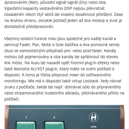
zpracováním (Wet), původní signál signál (Dry) nebo oba.
Výpočetní kapacity vestavěného DSP nejsou převratné;
obsazením všech čtyř slotů lze snadno dosáhnout přetížení. Zase
na druhou stranu, obvykle postačí jeden až dva moduly a zvuk je
dostatečně předzpracován.
Všechny ostatní funkce mixu jsou společné pro každý kanál a
zahrnují Fader, Pan, Mute a Solo tlačítka a dva pomocné sendy
(Aux) se samostatnými přepínači pre- nebo post-fader. Kanály
mohou být pojmenovány a oba kanály lze spřáhnout do stereo
link módu. Na Auxu lze nasadit opět firemní plug-in efekty nebo
také libovolný AU/VST plug-in, který máte ve svém počítači k
dispozici. K tomu je třeba přepnout mixer do softwarového
monitoringu. Mix má k dispozici také vstup Looback, tedy návrat
zvuku z počítače, takže lze např. dohrávat sólo do připraveného
nebo streamovaného hudebního základu, přehrávaného přímo na
počítači.