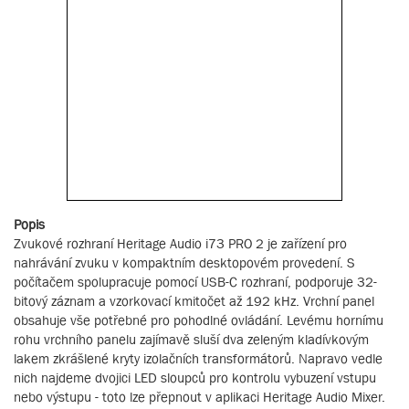
Popis
Zvukové rozhraní Heritage Audio i73 PRO 2 je zařízení pro
nahrávání zvuku v kompaktním desktopovém provedení. S
počítačem spolupracuje pomocí USB-C rozhraní, podporuje 32-
bitový záznam a vzorkovací kmitočet až 192 kHz. Vrchní panel
obsahuje vše potřebné pro pohodlné ovládání. Levému hornímu
rohu vrchního panelu zajímavě sluší dva zeleným kladívkovým
lakem zkrášlené kryty izolačních transformátorů. Napravo vedle
nich najdeme dvojici LED sloupců pro kontrolu vybuzení vstupu
nebo výstupu - toto lze přepnout v aplikaci Heritage Audio Mixer.