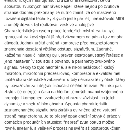
elektronických nástrojů atd. Éru lze charakterizovat celou
spoustou zvukových nahrávek kapel, které nejsou po zvukové
stránce dodnes překonány. Je nutno zmínit, že do masového
rozšíření digitální techniky zbývalo ještě pár let, neexistovalo MIDI
a umělý dozvuk byl realizován veskrze analogově.
Charakteristickým rysem práce tehdejších mistrů zvuku bylo
zpracovat zvukový signál již před záznamem na pás a to z mnoha
důvodů. Jednak určitá chtěná komprese před magnetofonem
znamenala dosažení většího odstupu signál/šum. Zadruhé,
každému hlasu či nástroji byl upraven elektroakustický řetězec a
jeho nastavení v souladu s povahou a parametry zvukového
signálu. Někdy to bylo nechtěné, ale nikoli nežádoucí: každý
mikrofon, mikrofonní předzesilovač, kompresor a ekvalizér měl
určité charakteristické zabarvení, určitý nesmazatelný otisk, který
byl považován za integrální součást celého řetězce. Při mixu pak
zbylo více energie a času na hledání jemných nuancí vzájemného
propojení komponent zvukového obrazu v závislosti na jejich
dynamice a spektrálním obsahu. Spousta charakteristik
zaznamenaného signálu byla zkrátka ovlivněna už na vstupní
straně magnetofonu. Je to přesný opak dnešní obvyklé práce v
domácích produkčních studiích: “nabrat” zvuk pokud možno
rovně, lineárně, a veškerý processing svěřit až postprodukčním