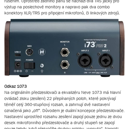
rušením. Uprostřed zadního panu se nachází dva TRS jacky pro
výstup na poslechové monitory a napravo pak dva combo
konektory XLR/TRS pro připojení mikrofonů, či linkových zdrojů.
Odkaz 1073
Na originálním předzesilovači a ekvalizéru Neve 1073 má hlavní
ovládač zisku (zesílení) 22 přepínaných poloh, které pokrývají
téměř celý 360-stupňový rozsah, a zahrnují dvě nastavení
označená jako „off“. Důvodem je duální koncepce předzesilovače.
Nastavení uprostřed rozsahu zesílení zapojí pouze jednu ze dvou
desek mikrofonního předzesilovače a druhý stupeň se zapojí
pouze tehdy, když překročíte druhou polohu „vypnuto“. Naproti