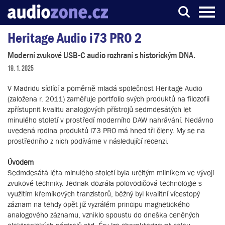
Heritage Audio i73 PRO 2
Server o digitálním zpracování zvuku
Moderní zvukové USB-C audio rozhraní s historickým DNA.
19. 1. 2025
V Madridu sídlící a poměrně mladá společnost Heritage Audio
(založena r. 2011) zaměřuje portfolio svých produktů na filozofii
zpřístupnit kvalitu analogových přístrojů sedmdesátých let
minulého století v prostředí moderního DAW nahrávání. Nedávno
uvedená rodina produktů i73 PRO má hned tři členy. My se na
prostředního z nich podíváme v následující recenzi.
Úvodem
Sedmdesátá léta minulého století byla určitým milníkem ve vývoji
zvukové techniky. Jednak dozrála polovodičová technologie s
využitím křemíkových tranzistorů, běžný byl kvalitní vícestopý
záznam na tehdy opět již vyzrálém principu magnetického
analogového záznamu, vzniklo spoustu do dneška ceněných