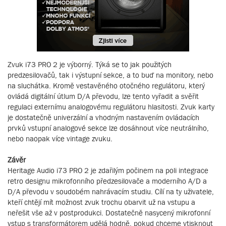
Zvuk i73 PRO 2 je výborný. Týká se to jak použitých
predzesilovačů, tak i výstupní sekce, a to buď na monitory, nebo
na sluchátka. Kromě vestavěného otočného regulátoru, který
ovládá digitální útlum D/A převodu, lze tento vyřadit a svěřit
regulaci externímu analogovému regulátoru hlasitosti. Zvuk karty
je dostatečně univerzální a vhodným nastavením ovládacích
prvků vstupní analogové sekce lze dosáhnout více neutrálního,
nebo naopak více vintage zvuku.
Závěr
Heritage Audio i73 PRO 2 je zdařilým počinem na poli integrace
retro designu mikrofonního předzesilovače a moderního A/D a
D/A převodu v soudobém nahrávacím studiu. Cílí na ty uživatele,
kteří chtějí mít možnost zvuk trochu obarvit už na vstupu a
neřešit vše až v postprodukci. Dostatečně nasycený mikrofonní
vstup s transformátorem udělá hodně, pokud chceme vtisknout