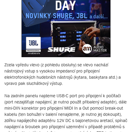
Zcela vpředu vlevo (z pohledu obsluhy) se vlevo nachází
nástrojový vstup s vysokou impedancí pro připojení
elektrofonických hudebních nástrojů (kytara, baskytara atd.) a
vpravo pak sluchátkový výstup.
Na zadním panelu najdeme USB-C port pro připojení k počítači
(port nezajišťuje napájení, je nutno použít přibalený adaptér), dále
mini-DIN konektor pro připojení MIDI In a Out pomocí break-out
kabelu (ten bohužel v balení nenajdeme, je nutno jej dokoupit),
zdířku napájecího adaptéru 12V DC s bajonetovou aretací, spínač
napájení a šroubek pro připojení uzemnění v případě problémů s