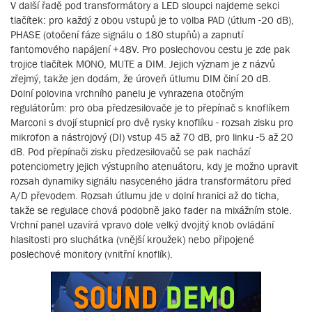
V další řadě pod transformátory a LED sloupci najdeme sekci
tlačítek: pro každý z obou vstupů je to volba PAD (útlum -20 dB),
PHASE (otočení fáze signálu o 180 stupňů) a zapnutí
fantomového napájení +48V. Pro poslechovou cestu je zde pak
trojice tlačítek MONO, MUTE a DIM. Jejich význam je z názvů
zřejmý, takže jen dodám, že úroveň útlumu DIM činí 20 dB.
Dolní polovina vrchního panelu je vyhrazena otočným
regulátorům: pro oba předzesilovače je to přepínač s knoflíkem
Marconi s dvojí stupnicí pro dvě rysky knoflíku - rozsah zisku pro
mikrofon a nástrojový (DI) vstup 45 až 70 dB, pro linku -5 až 20
dB. Pod přepínači zisku předzesilovačů se pak nachází
potenciometry jejich výstupního atenuátoru, kdy je možno upravit
rozsah dynamiky signálu nasyceného jádra transformátoru před
A/D převodem. Rozsah útlumu jde v dolní hranici až do ticha,
takže se regulace chová podobně jako fader na mixážním stole.
Vrchní panel uzavírá vpravo dole velký dvojitý knob ovládání
hlasitosti pro sluchátka (vnější kroužek) nebo připojené
poslechové monitory (vnitřní knoflík).