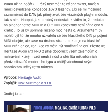
zvuku už na počátku určitý nezaměnitelný charakter, navíc v
rámci osvědčené koncepce 1073 legendy. Líbí se mi možnost
zaznamenat do DAW jak přímý zvuk bez vřazených plug-in modulů,
tak s nimi. Naopak jako drobný nedostatek vidím to, že redukce
na plnohodnotné MIDI In a Out DIN konektory není přibalena v
krabici. To už by upřímně řečeno moc nestálo. Argumentem by
mohlo být to, že mnoho uživatelů se bez klasického DIN připojení
MIDI obejde, ale zase na druhou stranu pokud je na klasické
MIDI brán ohled, redukce by měla být součástí balení. Přesto lze
Heritage Audio i73 PRO 2 plně doporučit všem zájemcům o
nahrávání, kterým vadí neutrálnost a sterilita mikrofonních
předzesilovačů moderního typu a chtějí vdechnout svým
nahrávkám určitý retro nádech.
Výrobce:
Heritage Audio
Zapůjčil:
Disk Multimedia s.r.o.
Ondřej Urban
PROFIL AUTORA:
MgA. Ing. Ondřej Urban Ph.D.