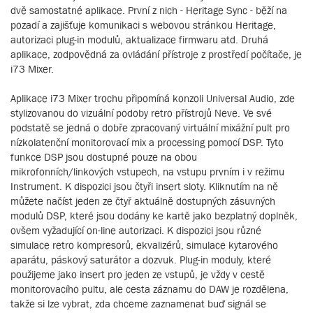
dvě samostatné aplikace. První z nich - Heritage Sync - běží na
pozadí a zajišťuje komunikaci s webovou stránkou Heritage,
autorizaci plug-in modulů, aktualizace firmwaru atd. Druhá
aplikace, zodpovědná za ovládání přístroje z prostředí počítače, je
i73 Mixer.
Aplikace i73 Mixer trochu připomíná konzoli Universal Audio, zde
stylizovanou do vizuální podoby retro přístrojů Neve. Ve své
podstatě se jedná o dobře zpracovaný virtuální mixážní pult pro
nízkolatenční monitorovací mix a processing pomocí DSP. Tyto
funkce DSP jsou dostupné pouze na obou
mikrofonních/linkových vstupech, na vstupu prvním i v režimu
Instrument. K dispozici jsou čtyři insert sloty. Kliknutím na ně
můžete načíst jeden ze čtyř aktuálně dostupných zásuvných
modulů DSP, které jsou dodány ke kartě jako bezplatný doplněk,
ovšem vyžadující on-line autorizaci. K dispozici jsou různé
simulace retro kompresorů, ekvalizérů, simulace kytarového
aparátu, páskový saturátor a dozvuk. Plug-in moduly, které
použijeme jako insert pro jeden ze vstupů, je vždy v cestě
monitorovacího pultu, ale cesta záznamu do DAW je rozdělena,
takže si lze vybrat, zda chceme zaznamenat buď signál se