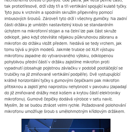
tak protiotřesové, drží vždy tři a tři vertilkání spojující kulaté tyčky.
Tyto jsou k vrchním a spodním skružím připevněny pomocí
imbusových šroubů. Zároveň tyto drží i všechny gumičky. Na zadní
části držáku je umístěn nastavitelný kloub se standardním
úchytem na mikrofonní stojan a na čelní lze pak část skruže
odklopit, jako když otevíráte nějakou půlkruhovou zábranu a
mikrofon do držáku vložit předem. Nedává se tedy vrchem, jak
tomu bývá u jiných modelů. Jakmile trubice od XLR výstupu
mikrofonu zapadne do vytvarovaného výlisku, odklopenou
pohyblivou přední částí v držáku zajistíme mikrofon proti
vypadnutí (obsahuje pojistnou závlačku v podobě pootáčející se
trubičky na již zmiňované vertikální podpěře). Dvě vystupujícící
krátké horizontální tyčky s gumovými čepičkami pak mikrofon
přitisknou a zajistí jeho naprostou nehybnost v pavouku (zapadají
do již zmiňované drážky mezi košem a krytou částí elektroniky
mikrofonu). Gumové čepičky dodává výrobce v setu navíc.
Myslím, že se budou ztrácet velmi rychle. Požadované polohování
mikrofonu umožňuje šroub s umělohmotným křídlovým držákem.