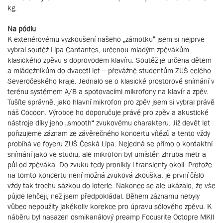
kg.
Na pódiu
K exteriérovému vyzkoušení našeho „zámotku“ jsem si nejprve
vybral soutěž Lípa Cantantes, určenou mladým zpěvákům
klasického zpěvu s doprovodem klavíru. Soutěž je určena dětem
a mládežníkům do dvaceti let – převážně studentům ZUŠ celého
Severočeského kraje. Jednalo se o klasické prostorové snímání v
terénu systémem A/B a spotovacími mikrofony na klavír a zpěv.
Tušíte správně, jako hlavní mikrofon pro zpěv jsem si vybral právě
náš Cocoon. Výrobce ho doporučuje právě pro zpěv a akustické
nástroje díky jeho „smooth“ zvukovému charakteru. Již devět let
pořizujeme záznam ze závěrečného koncertu vítězů a tento vždy
probíhá ve foyeru ZUŠ Česká Lípa. Nejedná se přímo o kontaktní
snímání jako ve studiu, ale mikrofon byl umístěn zhruba metr a
půl od zpěváka. Do zvuku tedy pronikly i transienty okolí. Protože
na tomto koncertu není možná zvuková zkouška, je první číslo
vždy tak trochu sázkou do loterie. Nakonec se ale ukázalo, že vše
půjde lehčeji, než jsem předpokládal. Během záznamu nebyly
vůbec nepoužity jakékoliv korekce pro úpravu sólového zpěvu. K
náběru byl nasazen osmikanálový preamp Focusrite Octopre MKII