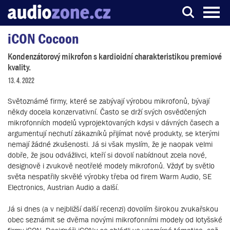
iCON Cocoon
Server o digitálním zpracování zvuku
Kondenzátorový mikrofon s kardioidní charakteristikou premiové
kvality.
13. 4. 2022
Světoznámé firmy, které se zabývají výrobou mikrofonů, bývají
někdy docela konzervativní. Často se drží svých osvědčených
mikrofonních modelů vyprojektovaných kdysi v dávných časech a
argumentují nechutí zákazníků přijímat nové produkty, se kterými
nemají žádné zkušenosti. Já si však myslím, že je naopak velmi
dobře, že jsou odvážlivci, kteří si dovolí nabídnout zcela nové,
designově i zvukově neotřelé modely mikrofonů. Vždyť by světlo
světa nespatřily skvělé výrobky třeba od firem Warm Audio, SE
Electronics, Austrian Audio a další.
Já si dnes (a v nejbližší další recenzi) dovolím širokou zvukařskou
obec seznámit se dvěma novými mikrofonními modely od lotyšské