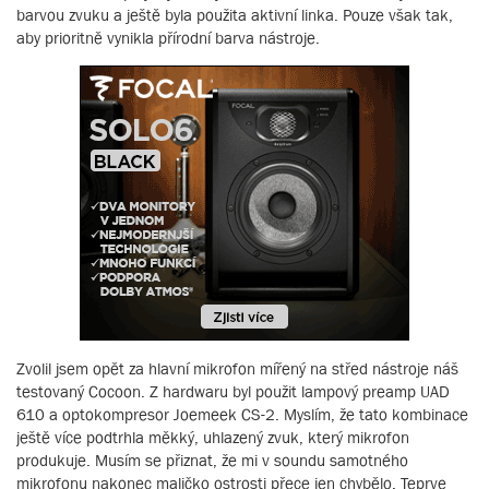
barvou zvuku a ještě byla použita aktivní linka. Pouze však tak,
aby prioritně vynikla přírodní barva nástroje.
Zvolil jsem opět za hlavní mikrofon mířený na střed nástroje náš
testovaný Cocoon. Z hardwaru byl použit lampový preamp UAD
610 a optokompresor Joemeek CS-2. Myslím, že tato kombinace
ještě více podtrhla měkký, uhlazený zvuk, který mikrofon
produkuje. Musím se přiznat, že mi v soundu samotného
mikrofonu nakonec maličko ostrosti přece jen chybělo. Teprve