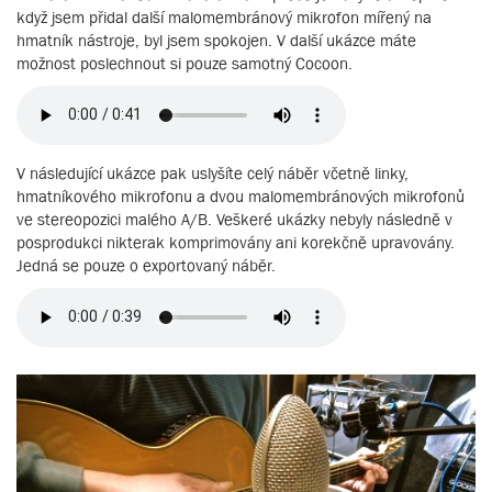
když jsem přidal další malomembránový mikrofon mířený na
hmatník nástroje, byl jsem spokojen. V další ukázce máte
možnost poslechnout si pouze samotný Cocoon.
V následující ukázce pak uslyšíte celý náběr včetně linky,
hmatníkového mikrofonu a dvou malomembránových mikrofonů
ve stereopozici malého A/B. Veškeré ukázky nebyly následně v
posprodukci nikterak komprimovány ani korekčně upravovány.
Jedná se pouze o exportovaný náběr.