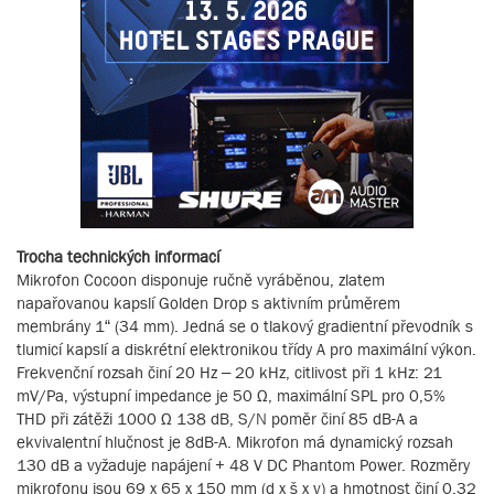
Trocha technických informací
Mikrofon Cocoon disponuje ručně vyráběnou, zlatem
napařovanou kapslí Golden Drop s aktivním průměrem
membrány 1“ (34 mm). Jedná se o tlakový gradientní převodník s
tlumicí kapslí a diskrétní elektronikou třídy A pro maximální výkon.
Frekvenční rozsah činí 20 Hz – 20 kHz, citlivost při 1 kHz: 21
mV/Pa, výstupní impedance je 50 Ω, maximální SPL pro 0,5%
THD při zátěži 1000 Ω 138 dB, S/N poměr činí 85 dB-A a
ekvivalentní hlučnost je 8dB-A. Mikrofon má dynamický rozsah
130 dB a vyžaduje napájení + 48 V DC Phantom Power. Rozměry
mikrofonu jsou 69 x 65 x 150 mm (d x š x v) a hmotnost činí 0,32