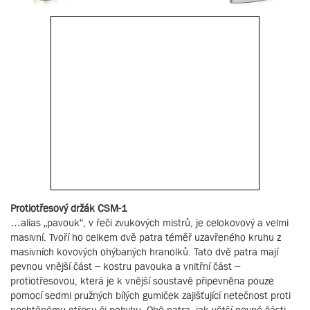
Protiotřesový držák CSM-1
…alias „pavouk“, v řeči zvukových mistrů, je celokovový a velmi
masivní. Tvoří ho celkem dvě patra téměř uzavřeného kruhu z
masivních kovových ohýbaných hranolků. Tato dvě patra mají
pevnou vnější část – kostru pavouka a vnitřní část –
protiotřesovou, která je k vnější soustavě připevněna pouze
pomocí sedmi pružných bílých gumiček zajišťující netečnost proti
nechtěnému otřesu či pohybu. Obě patra, jak větší pevné části,