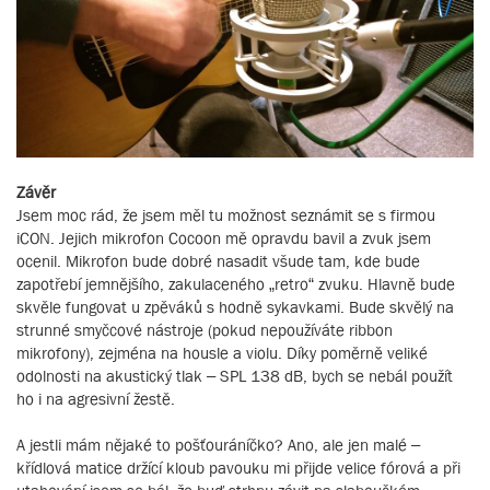
Závěr
Jsem moc rád, že jsem měl tu možnost seznámit se s firmou
iCON. Jejich mikrofon Cocoon mě opravdu bavil a zvuk jsem
ocenil. Mikrofon bude dobré nasadit všude tam, kde bude
zapotřebí jemnějšího, zakulaceného „retro“ zvuku. Hlavně bude
skvěle fungovat u zpěváků s hodně sykavkami. Bude skvělý na
strunné smyčcové nástroje (pokud nepoužíváte ribbon
mikrofony), zejména na housle a violu. Díky poměrně veliké
odolnosti na akustický tlak – SPL 138 dB, bych se nebál použít
ho i na agresivní žestě.
A jestli mám nějaké to pošťouráníčko? Ano, ale jen malé –
křídlová matice držící kloub pavouku mi přijde velice fórová a při