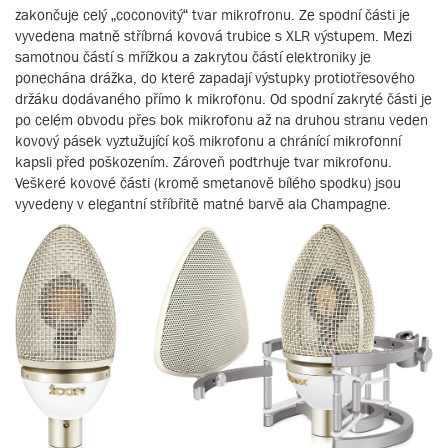
zakončuje celý „coconovitý“ tvar mikrofronu. Ze spodní části je
vyvedena matně stříbrná kovová trubice s XLR výstupem. Mezi
samotnou částí s mřížkou a zakrytou částí elektroniky je
ponechána drážka, do které zapadají výstupky protiotřesového
držáku dodávaného přímo k mikrofonu. Od spodní zakryté části je
po celém obvodu přes bok mikrofonu až na druhou stranu veden
kovový pásek vyztužující koš mikrofonu a chránící mikrofonní
kapsli před poškozením. Zároveň podtrhuje tvar mikrofonu.
Veškeré kovové části (kromě smetanově bílého spodku) jsou
vyvedeny v elegantní stříbřitě matné barvě ala Champagne.