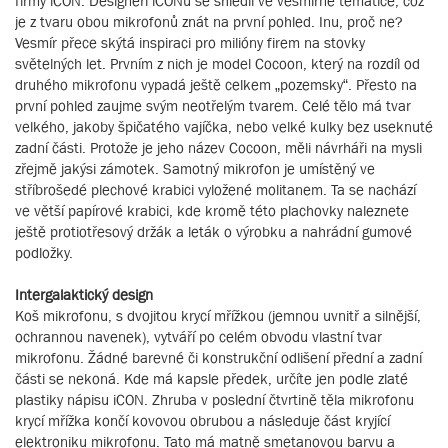
firmy iCON. Designéři iCONu se shlédli ve vesmírné tématice, což
je z tvaru obou mikrofonů znát na první pohled. Inu, proč ne?
Vesmír přece skýtá inspiraci pro milióny firem na stovky
světelných let. Prvním z nich je model Cocoon, který na rozdíl od
druhého mikrofonu vypadá ještě celkem „pozemsky“. Přesto na
první pohled zaujme svým neotřelým tvarem. Celé tělo má tvar
velkého, jakoby špičatého vajíčka, nebo velké kulky bez useknuté
zadní části. Protože je jeho název Cocoon, měli návrháři na mysli
zřejmě jakýsi zámotek. Samotný mikrofon je umístěný ve
stříbrošedé plechové krabici vyložené molitanem. Ta se nachází
ve větší papírové krabici, kde kromě této plachovky naleznete
ještě protiotřesový držák a leták o výrobku a nahrádní gumové
podložky.
Intergalaktický design
Koš mikrofonu, s dvojitou krycí mřížkou (jemnou uvnitř a silnější,
ochrannou navenek), vytváří po celém obvodu vlastní tvar
mikrofonu. Žádné barevné či konstrukční odlišení přední a zadní
části se nekoná. Kde má kapsle předek, určíte jen podle zlaté
plastiky nápisu iCON. Zhruba v poslední čtvrtině těla mikrofonu
krycí mřížka končí kovovou obrubou a následuje část kryjící
elektroniku mikrofonu. Tato má matně smetanovou barvu a