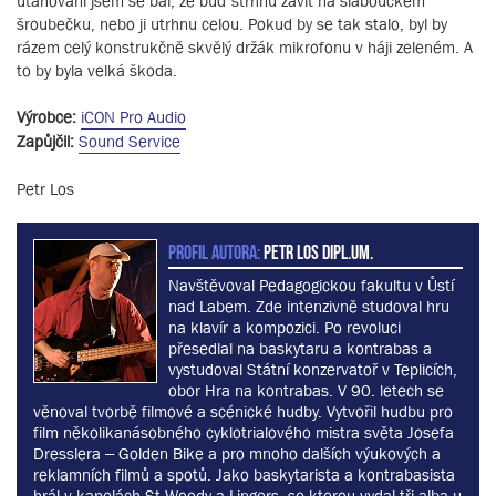
utahování jsem se bál, že buď strhnu závit na slaboučkém
šroubečku, nebo ji utrhnu celou. Pokud by se tak stalo, byl by
rázem celý konstrukčně skvělý držák mikrofonu v háji zeleném. A
to by byla velká škoda.
Výrobce:
iCON Pro Audio
Zapůjčil:
Sound Service
Petr Los
PROFIL AUTORA:
Petr Los dipl.um.
Navštěvoval Pedagogickou fakultu v Ůstí
nad Labem. Zde intenzivně studoval hru
na klavír a kompozici. Po revoluci
přesedlal na baskytaru a kontrabas a
vystudoval Státní konzervatoř v Teplicích,
obor Hra na kontrabas. V 90. letech se
věnoval tvorbě filmové a scénické hudby. Vytvořil hudbu pro
film několikanásobného cyklotrialového mistra světa Josefa
Dresslera – Golden Bike a pro mnoho dalších výukových a
reklamních filmů a spotů. Jako baskytarista a kontrabasista
hrál v kapelách St.Woody a Lingers, se kterou vydal tři alba u