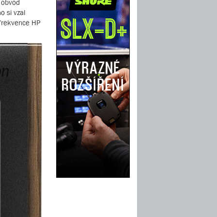
í obvod
o si vzal
í frekvence HP