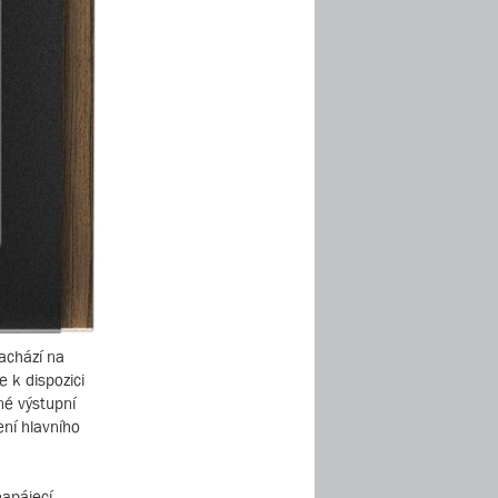
nachází na
 k dispozici
né výstupní
ení hlavního
napájecí