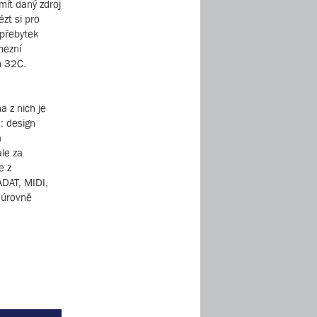
mít daný zdroj
ézt si pro
 přebytek
mezní
n 32C.
a z nich je
: design
á
ale za
e z
ADAT, MIDI,
 úrovně