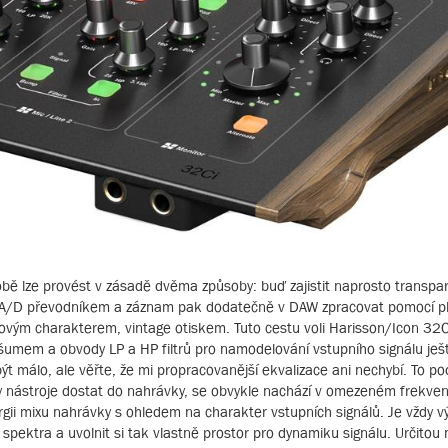
obě lze provést v zásadě dvěma způsoby: buď zajistit naprosto transpa
řed A/D převodníkem a záznam pak dodatečně v DAW zpracovat pomocí pl
ovým charakterem, vintage otiskem. Tuto cestu voli Harisson/Icon 32Ci:
umem a obvody LP a HP filtrů pro namodelování vstupního signálu ješ
í být málo, ale věřte, že mi propracovanější ekvalizace ani nechybí. To p
y nástroje dostat do nahrávky, se obvykle nachází v omezeném frekve
gii mixu nahrávky s ohledem na charakter vstupních signálů. Je vždy 
spektra a uvolnit si tak vlastně prostor pro dynamiku signálu. Určitou