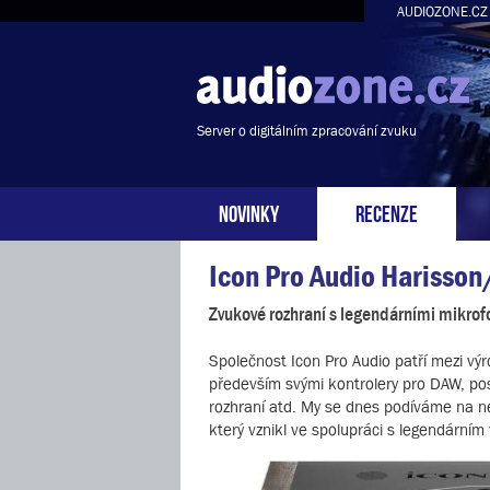
AUDIOZONE.CZ
Server o digitálním zpracování zvuku
NOVINKY
RECENZE
Icon Pro Audio Harisso
Zvukové rozhraní s legendárními mikrof
Společnost Icon Pro Audio patří mezi vý
především svými kontrolery pro DAW, post
rozhraní atd. My se dnes podíváme na n
který vznikl ve spolupráci s legendárním