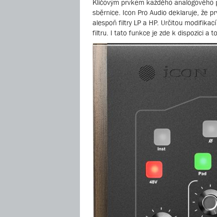
Klíčovým prvkem každého analogového pu
sběrnice. Icon Pro Audio deklaruje, že p
alespoň filtry LP a HP. Určitou modifikac
filtru. I tato funkce je zde k dispozici a 