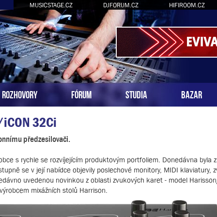
MUSICSTAGE.CZ
DJFORUM.CZ
HIFIROOM.CZ
ROZHOVORY
FÓRUM
STUDIA
BAZAR
n/iCON 32Ci
onnímu předzesilovači.
robce s rychle se rozvíjejícím produktovým portfoliem. Donedávna byla
upně se v její nabídce objevily poslechové monitory, MIDI klaviatury, 
edávno uvedenou novinkou z oblasti zvukových karet - model Harisso
 výrobcem mixážních stolů Harrison.