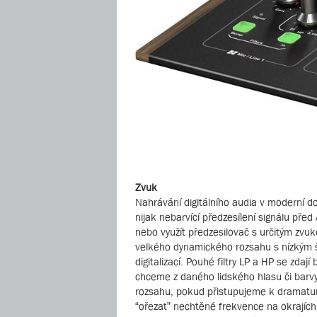
Zvuk
Nahrávání digitálního audia v moderní d
nijak nebarvící předzesílení signálu p
nebo využít předzesilovač s určitým zvuk
velkého dynamického rozsahu s nízkým š
digitalizací. Pouhé filtry LP a HP se zdaj
chceme z daného lidského hlasu či barv
rozsahu, pokud přistupujeme k dramatur
“ořezat” nechtěné frekvence na okrajích 