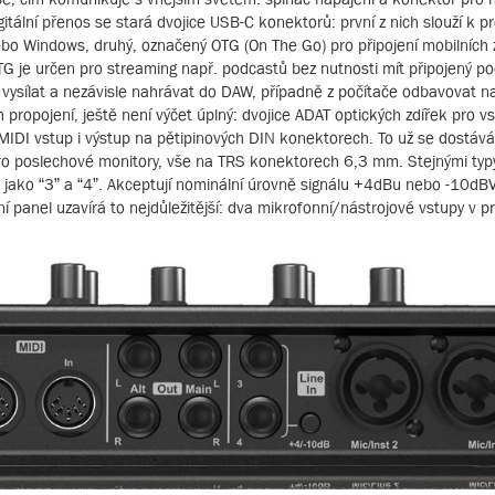
digitální přenos se stará dvojice USB-C konektorů: první z nich slouží k p
o Windows, druhý, označený OTG (On The Go) pro připojení mobilních z
TG je určen pro streaming např. podcastů bez nutnosti mít připojený počí
ě vysílat a nezávisle nahrávat do DAW, případně z počítače odbavovat 
h propojení, ještě není výčet úplný: dvojice ADAT optických zdířek pro v
ý MIDI vstup i výstup na pětipinových DIN konektorech. To už se dostáv
pro poslechové monitory, vše na TRS konektorech 6,3 mm. Stejnými ty
 jako “3” a “4”. Akceptují nominální úrovně signálu +4dBu nebo -10dBV,
 panel uzavírá to nejdůležitější: dva mikrofonní/nástrojové vstupy v p