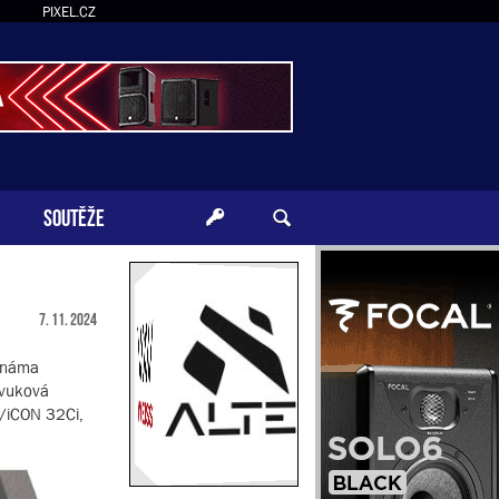
PIXEL.CZ
SOUTĚŽE
7. 11. 2024
 známa
zvuková
n/iCON 32Ci,