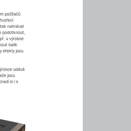
ém počítačů
tvoření
 tak nahrávat
no podotknout,
př. u výrobce
out balík
y efekty jsou
Výrobce udává
ače jsou
radí si i s