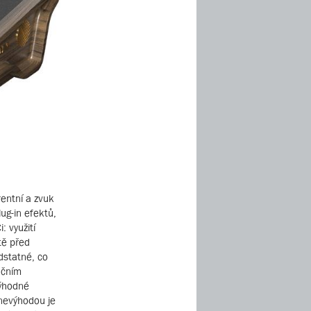
rentní a zvuk
ug-in efektů,
 využití
tě před
odstatné, co
nčním
výhodné
 nevýhodou je