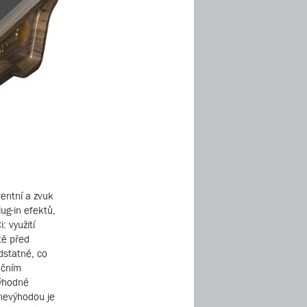
rentní a zvuk
ug-in efektů,
 využití
tě před
odstatné, co
nčním
výhodné
 nevýhodou je