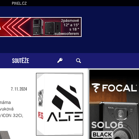
PIXEL.CZ
SOUTĚŽE
7. 11. 2024
 známa
zvuková
n/iCON 32Ci,