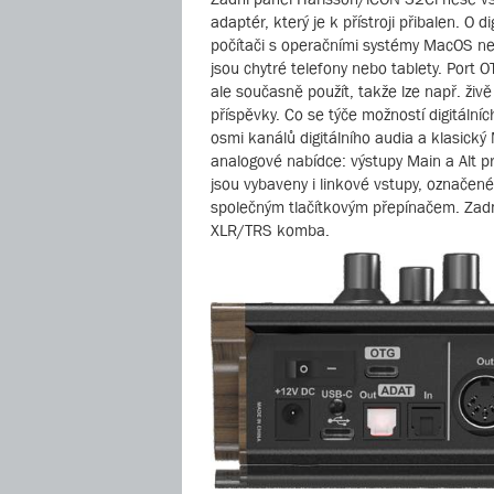
adaptér, který je k přístroji přibalen. O 
počítači s operačními systémy MacOS neb
jsou chytré telefony nebo tablety. Port O
ale současně použít, takže lze např. živ
příspěvky. Co se týče možností digitálníc
osmi kanálů digitálního audia a klasick
analogové nabídce: výstupy Main a Alt 
jsou vybaveny i linkové vstupy, označené
společným tlačítkovým přepínačem. Zadní
XLR/TRS komba.