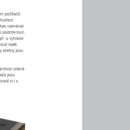
ém počítačů
tvoření
 tak nahrávat
no podotknout,
př. u výrobce
out balík
y efekty jsou
Výrobce udává
ače jsou
radí si i s