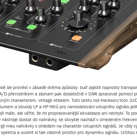
obě lze provést v zásadě dvěma způsoby: buď zajistit naprosto transpa
řed A/D převodníkem a záznam pak dodatečně v DAW zpracovat pomocí pl
ovým charakterem, vintage otiskem. Tuto cestu voli Harisson/Icon 32Ci:
umem a obvody LP a HP filtrů pro namodelování vstupního signálu ješ
í být málo, ale věřte, že mi propracovanější ekvalizace ani nechybí. To p
y nástroje dostat do nahrávky, se obvykle nachází v omezeném frekve
gii mixu nahrávky s ohledem na charakter vstupních signálů. Je vždy 
spektra a uvolnit si tak vlastně prostor pro dynamiku signálu. Určitou