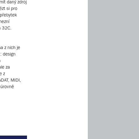
mít daný zdroj
ézt si pro
 přebytek
mezní
n 32C.
a z nich je
: design
á
ale za
e z
ADAT, MIDI,
 úrovně