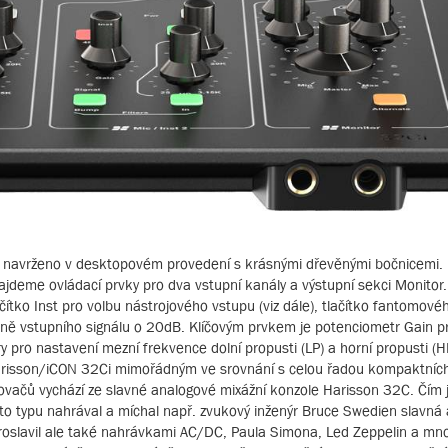
e navrženo v desktopovém provedení s krásnými dřevěnými bočnicemi.
deme ovládací prvky pro dva vstupní kanály a výstupní sekci Monitor.
čítko Inst pro volbu nástrojového vstupu (viz dále), tlačítko fantomové
vně vstupního signálu o 20dB. Klíčovým prvkem je potenciometr Gain p
 pro nastavení mezní frekvence dolní propusti (LP) a horní propusti (HP
arisson/iCON 32Ci mimořádným ve srovnání s celou řadou kompaktníc
lovačů vychází ze slavné analogové mixážní konzole Harisson 32C. Čím j
to typu nahrával a míchal např. zvukový inženýr Bruce Swedien slavná
 proslavil ale také nahrávkami AC/DC, Paula Simona, Led Zeppelin a mno