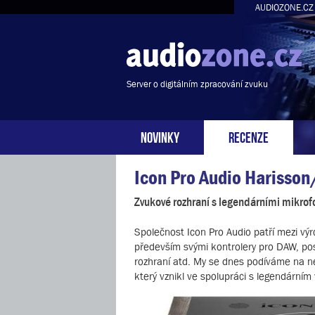
AUDIOZONE.CZ
Server o digitálním zpracování zvuku
NOVINKY
RECENZE
Icon Pro Audio Harisso
Zvukové rozhraní s legendárními mikrof
Společnost Icon Pro Audio patří mezi vý
především svými kontrolery pro DAW, post
rozhraní atd. My se dnes podíváme na n
který vznikl ve spolupráci s legendárním