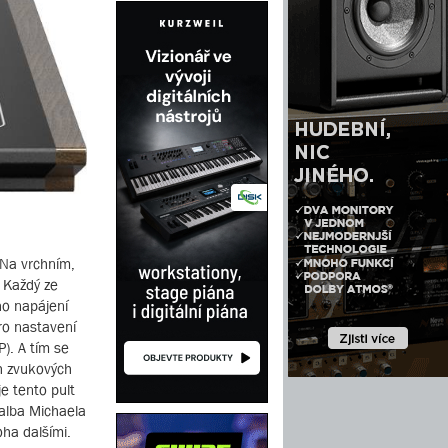
 Na vrchním,
 Každý ze
ho napájení
ro nastavení
). A tím se
h zvukových
e tento pult
 alba Michaela
ha dalšími.