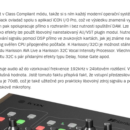
 v Class Compliant módu, takže si s ním každý moderní operační syst
Back ovladač spolu s aplikací iCON I/O Pro, což ve výsledku znamená vy
Ten pak spolupracuje přímo s rozhraním i bez nutnosti spuštění DAW. Lze
ko efekty lze použít libovolný nainstalovaný AU/VST plugin modul. Nut
ování signálu pomocí DSP přímo ve zvukových kartách, jak jej známe na
ng svěřen CPU připojeného počítače. K Harisson/32Ci je možnost stáhn
du Harisson AVA Live a Harisson 32C Vocal Intensity Processor. Všechn
ltu 32C s pár přidanými efekty typu Delay, Noise Gate apod.
izuje audio až do vzorkovací frekvence 192kHz v 24bitovém rozlišení. 
ušná hodnota. Jistě tomuto faktu přispívá fakt, že vstupní předzesilov
u je 70dB, což je také užitečné pro prakticky libovolný zdroj signálu a po
áskové mikrofony.