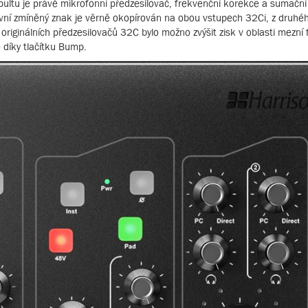
ltu je právě mikrofonní předzesilovač, frekvenční korekce a sumačn
rvní zmíněný znak je věrně okopírován na obou vstupech 32Ci, z druhéh
í originálních předzesilovačů 32C bylo možno zvýšit zisk v oblasti mezn
to díky tlačítku Bump.