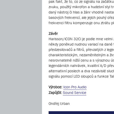
pak fakt, že to, co ze signálu na začát
zvuku, použitý mikrofon a hudební styl tr
daný nástroj či hlas a žánr vhodné nas
basových frekvencí, ale jejich pouhý ořez
frekvenci filtru kompenzuje onu ztrátu 
Závěr
Harisson/iCON 32Ci je podle mne velmi zd
někdy poněkud nudnou variací na dané 
předzesilovačů a filtrů, převzatých z le
charakteristickým, nezaměnitelným a živý
nesrovnatelně nižší cenu a s výraznou ú
legendárních nahrávek, kvalitní A/D p
alternativní poslech a dva nezávislé sl
signálu pomocí LED sloupců a funkce Ta
Výrobce:
Icon Pro Audio
Zapůjčil:
Sound Service
Ondřej Urban