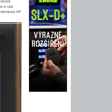
í obvod
o si vzal
í frekvence HP