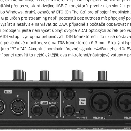
digitální přenos se stará dvojice USB-C konektorů: první z nich slouží k p
o Windows, druhý, označený OTG (On The Go) pro připojení mobilních z
TG je určen pro streaming např. podcastů bez nutnosti mít připojený počí
ě vysílat a nezávisle nahrávat do DAW, případně z počítače odbavovat 
h propojení, ještě není výčet úplný: dvojice ADAT optických zdířek pro v
ý MIDI vstup i výstup na pětipinových DIN konektorech. To už se dostáv
pro poslechové monitory, vše na TRS konektorech 6,3 mm. Stejnými ty
 jako “3” a “4”. Akceptují nominální úrovně signálu +4dBu nebo -10dBV,
 panel uzavírá to nejdůležitější: dva mikrofonní/nástrojové vstupy v p