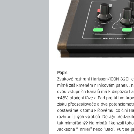
Popis
Zvukové rozhraní Harisson/iCON 32Ci j
mírně zešikmeném hliníkovém panelu, naj
dvou vstupních kanálů má k dispozici tla
+48V, otočení fáze a Pad pro útlum úro
zisku předzesilovače a dva potenciometry
dostáváme k tomu klíčovému, co činí H
rozhraní jiných výrobců. Design předzesi
tak mimořádný? Na mixážní konzoli toho
Jacksona “Thriller” nebo “Bad”. Pult se