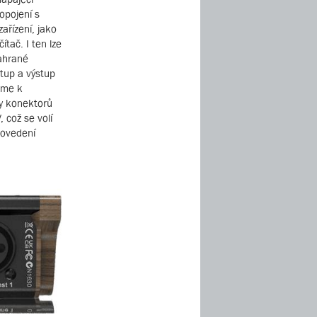
ropojení s
ařízení, jako
tač. I ten lze
nahrané
stup a výstup
áme k
py konektorů
 což se volí
rovedení