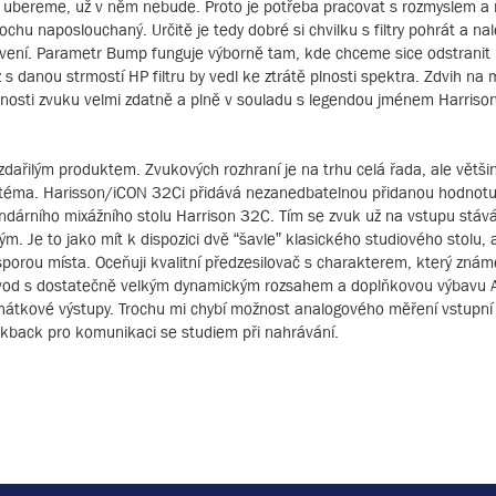
ku ubereme, už v něm nebude. Proto je potřeba pracovat s rozmyslem a 
ochu naposlouchaný. Určitě je tedy dobré si chvilku s filtry pohrát a nal
tavení. Parametr Bump funguje výborně tam, kde chceme sice odstranit
 s danou strmostí HP filtru by vedl ke ztrátě plnosti spektra. Zdvih na 
plnosti zvuku velmi zdatně a plně v souladu s legendou jménem Harriso
ařilým produktem. Zvukových rozhraní je na trhu celá řada, ale většin
téma. Harisson/iCON 32Ci přidává nezanedbatelnou přidanou hodnotu
gendárního mixážního stolu Harrison 32C. Tím se zvuk už na vstupu stáv
m. Je to jako mít k dispozici dvě “šavle” klasického studiového stolu, 
sporou místa. Oceňuji kvalitní předzesilovač s charakterem, který znám
řevod s dostatečně velkým dynamickým rozsahem a doplňkovou výbavu 
uchátkové výstupy. Trochu mi chybí možnost analogového měření vstupní
lkback pro komunikaci se studiem při nahrávání.