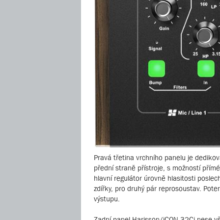
Pravá třetina vrchního panelu je dedikov
přední straně přístroje, s možností přím
hlavní regulátor úrovně hlasitosti posle
zdířky, pro druhý pár reprosoustav. Pote
výstupu.
Zadní panel Harisson/iCON 32Ci nese vš