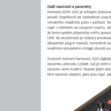
Další vlastnosti a parametry
Harisson/iCON 32Ci je schopen pracovat
poradí. Doplňkově lze naistalovat Loop-
virtuálního mixážního pultu v počítači. 
např. s efektem na vstupním insertu. Ja
že tento systém připomíná vnitřní zprac
UAD. Ve skutečnosti je veškerý processi
základních plug-in modulů, konkrétně sa
kvalitními simulacemi vintage obvodů pu
Zvukové rozhraní Harissson 32Ci digital
dynamiku převodu 129dB, což je velmi sl
opravdu velmi kvalitní. Rozsah jejich zisk
těmi opravdu slabými, jako jsou např. p