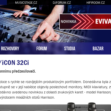
MUSICSTAGE.CZ
DJFORUM.CZ
HIFIROOM.CZ
ROZHOVORY
FÓRUM
STUDIA
BAZAR
n/iCON 32Ci
onnímu předzesilovači.
robce s rychle se rozvíjejícím produktovým portfoliem. Donedávna byla
upně se v její nabídce objevily poslechové monitory, MIDI klaviatury, 
edávno uvedenou novinkou z oblasti zvukových karet - model Harisso
 výrobcem mixážních stolů Harrison.