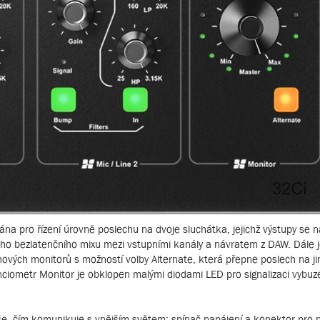
ána pro řízení úrovně poslechu na dvoje sluchátka, jejichž výstupy se 
ého bezlatenčního mixu mezi vstupními kanály a návratem z DAW. Dále je
chových monitorů s možností volby Alternate, která přepne poslech na ji
nciometr Monitor je obklopen malými diodami LED pro signalizaci vybuz
e, čím komunikuje s vnějším světem: spínač napájení a konektor pro 