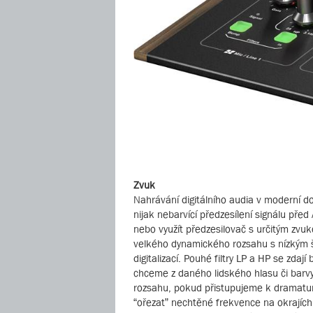
Zvuk
Nahrávání digitálního audia v moderní d
nijak nebarvící předzesílení signálu p
nebo využít předzesilovač s určitým zvuk
velkého dynamického rozsahu s nízkým š
digitalizací. Pouhé filtry LP a HP se zdaj
chceme z daného lidského hlasu či barv
rozsahu, pokud přistupujeme k dramatur
“ořezat” nechtěné frekvence na okrajích 