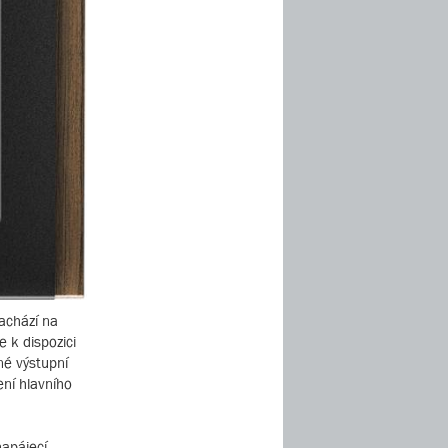
nachází na
 k dispozici
né výstupní
ení hlavního
napájecí