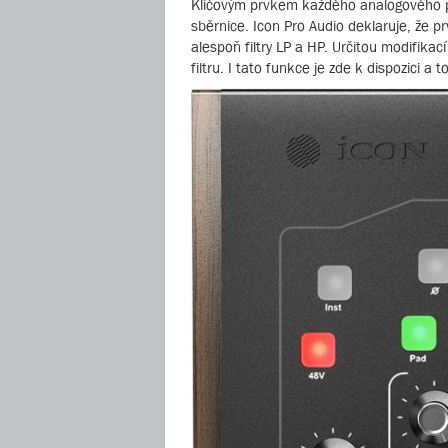
Klíčovým prvkem každého analogového pu
sběrnice. Icon Pro Audio deklaruje, že p
alespoň filtry LP a HP. Určitou modifikac
filtru. I tato funkce je zde k dispozici a 