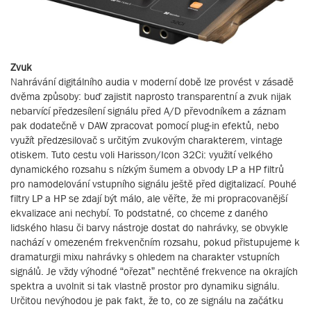
Zvuk
Nahrávání digitálního audia v moderní době lze provést v zásadě
dvěma způsoby: buď zajistit naprosto transparentní a zvuk nijak
nebarvící předzesílení signálu před A/D převodníkem a záznam
pak dodatečně v DAW zpracovat pomocí plug-in efektů, nebo
využít předzesilovač s určitým zvukovým charakterem, vintage
otiskem. Tuto cestu voli Harisson/Icon 32Ci: využití velkého
dynamického rozsahu s nízkým šumem a obvody LP a HP filtrů
pro namodelování vstupního signálu ještě před digitalizací. Pouhé
filtry LP a HP se zdají být málo, ale věřte, že mi propracovanější
ekvalizace ani nechybí. To podstatné, co chceme z daného
lidského hlasu či barvy nástroje dostat do nahrávky, se obvykle
nachází v omezeném frekvenčním rozsahu, pokud přistupujeme k
dramaturgii mixu nahrávky s ohledem na charakter vstupních
signálů. Je vždy výhodné “ořezat” nechtěné frekvence na okrajích
spektra a uvolnit si tak vlastně prostor pro dynamiku signálu.
Určitou nevýhodou je pak fakt, že to, co ze signálu na začátku