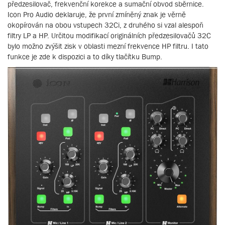
předzesilovač, frekvenční korekce a sumační obvod sběrnice.
Icon Pro Audio deklaruje, že první zmíněný znak je věrně
okopírován na obou vstupech 32Ci, z druhého si vzal alespoň
filtry LP a HP. Určitou modifikací originálních předzesilovačů 32C
bylo možno zvýšit zisk v oblasti mezní frekvence HP filtru. I tato
funkce je zde k dispozici a to díky tlačítku Bump.