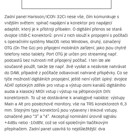
Zadní panel Harisson/iCON 32Ci nese vše, čím komunikuje s
vnějším světem: spínač napájení a konektor pro napájecí
adaptér, který je k přístroji přibalen. O digitální přenos se stará
dvojice USB-C konektorů: první z nich slouží k propojení s počítači
s operačními systémy MacOS nebo Windows, druhý, označený
OTG (On The Go) pro připojení mobilních zařízení, jako jsou chytré
telefony nebo tablety. Port OTG je určen pro streaming např.
podcastů bez nutnosti mít připojený počítač. I ten lze ale
současně použít, takže lze např. živě vysílat a nezávisle nahrávat
do DAW, případně z počítače odbavovat nahrané příspěvky. Co se
týče možností digitálních propojení, ještě není výčet úplný: dvojice
ADAT optických zdířek pro vstup a výstup osmi kanálů digitálního
audia a klasický MIDI vstup i výstup na pětipinových DIN
konektorech. To už se dostáváme k analogové nabídce: výstupy
Main a Alt pro poslechové monitory, vše na TRS konektorech 6,3
mm. Stejnými typy konektorů jsou vybaveny i linkové vstupy,
označené jako “3” a “4”. Akceptují nominální úrovně signálu
+4dBu nebo -10dBV, což se volí společným tlačítkovým
přepínačem. Zadní panel uzavírá to nejdůležitější: dva