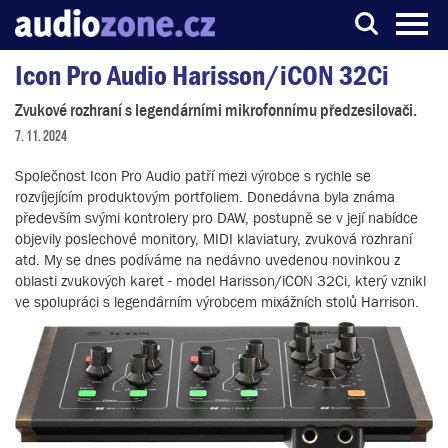
Icon Pro Audio Harisson/iCON 32Ci
Server o digitálním zpracování zvuku
Zvukové rozhraní s legendárními mikrofonnímu předzesilovači.
7. 11. 2024
Společnost Icon Pro Audio patří mezi výrobce s rychle se
rozvíjejícím produktovým portfoliem. Donedávna byla známa
především svými kontrolery pro DAW, postupně se v její nabídce
objevily poslechové monitory, MIDI klaviatury, zvuková rozhraní
atd. My se dnes podíváme na nedávno uvedenou novinkou z
oblasti zvukových karet - model Harisson/iCON 32Ci, který vznikl
ve spolupráci s legendárním výrobcem mixážních stolů Harrison.