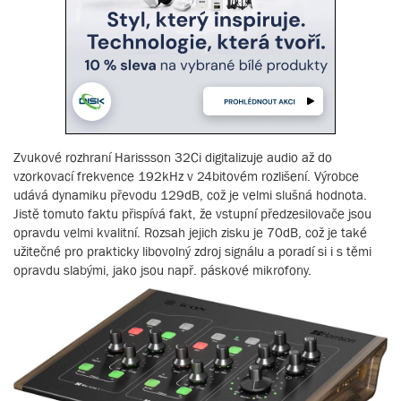
Zvukové rozhraní Harissson 32Ci digitalizuje audio až do
vzorkovací frekvence 192kHz v 24bitovém rozlišení. Výrobce
udává dynamiku převodu 129dB, což je velmi slušná hodnota.
Jistě tomuto faktu přispívá fakt, že vstupní předzesilovače jsou
opravdu velmi kvalitní. Rozsah jejich zisku je 70dB, což je také
užitečné pro prakticky libovolný zdroj signálu a poradí si i s těmi
opravdu slabými, jako jsou např. páskové mikrofony.