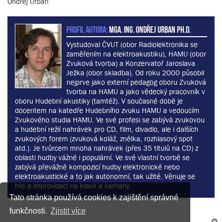
Ondřej Urban
PROFIL AUTORA:
MgA. Ing. Ondřej Urban Ph.D.
Vystudoval ČVUT (obor Radiolektronika se
zaměřením na elektroakustiku), HAMU (obor
Zvuková tvorba) a Konzervatoř Jaroslava
Ježka (obor skladba). Od roku 2000 působil
nejprve jako externí pedagog oboru Zvuková
tvorba na HAMU a jako vědecký pracovník v
oboru Hudební akustiky (tamtéž). V současné době je
docentem na katedře Hudebního zvuku HAMU a vedoucím
Zvukového studia HAMU. Ve své profesi se zabývá zvukovou
a hudební režií nahrávek pro CD, film, divadlo, ale i dalších
zvukových forem (zvuková koláž, znělka, rozhlasový spot
atd.). Je tvůrcem mnoha nahrávek (přes 35 titulů na CD) z
oblasti hudby vážné i populární. Ve své vlastní tvorbě se
zabývá převážně kompozicí hudby elektronické nebo
elektroakustické a to jak autonomní, tak užité. Věnuje se
hře a improvizaci na klavír a varhany.
Tato stránka používá cookies k zajištění správné
funkčnosti.
Zjistit více