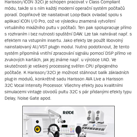
Harisson/iCON 32Ci je schopen pracovat v Class Compliant
módu, takže si s ním každý moderní operační systém počítačů
poradí. Doplňkově lze naistalovat Loop-Back ovladač spolu s
aplikací iCON I/O Pro, což ve výsledku znamená vytvoření
virtuálního mixážního pultu v počítači. Ten pak spolupracuje přímo
s rozhraním i bez nutnosti spuštění DAW. Lze tak nahrávat např. s
efektem na vstupním insertu. Jako efekty lze použít libovolný
nainstalovaný AU/VST plugin modul. Nutno podotknout, že tento
systém připomíná vnitřní zpracování signálu pomocí DSP přímo ve
zvukových kartách, jak jej známe např. u výrobce UAD. Ve
skutečnosti je veškerý processing svěřen CPU připojeného
počítače. K Harisson/32Ci je možnost stáhnout balík základních
plug-in modulů, konkrétně sadu Harisson AVA Live a Harisson
32C Vocal Intensity Processor. Všechny efekty jsou kvalitními
simulacemi vintage obvodů pultu 32C s pár přidanými efekty typu
Delay, Noise Gate apod.