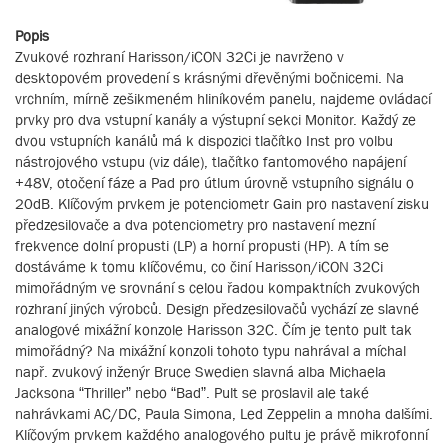
Popis
Zvukové rozhraní Harisson/iCON 32Ci je navrženo v
desktopovém provedení s krásnými dřevěnými bočnicemi. Na
vrchním, mírně zešikmeném hliníkovém panelu, najdeme ovládací
prvky pro dva vstupní kanály a výstupní sekci Monitor. Každý ze
dvou vstupních kanálů má k dispozici tlačítko Inst pro volbu
nástrojového vstupu (viz dále), tlačítko fantomového napájení
+48V, otočení fáze a Pad pro útlum úrovně vstupního signálu o
20dB. Klíčovým prvkem je potenciometr Gain pro nastavení zisku
předzesilovače a dva potenciometry pro nastavení mezní
frekvence dolní propusti (LP) a horní propusti (HP). A tím se
dostáváme k tomu klíčovému, co činí Harisson/iCON 32Ci
mimořádným ve srovnání s celou řadou kompaktních zvukových
rozhraní jiných výrobců. Design předzesilovačů vychází ze slavné
analogové mixážní konzole Harisson 32C. Čím je tento pult tak
mimořádný? Na mixážní konzoli tohoto typu nahrával a míchal
např. zvukový inženýr Bruce Swedien slavná alba Michaela
Jacksona “Thriller” nebo “Bad”. Pult se proslavil ale také
nahrávkami AC/DC, Paula Simona, Led Zeppelin a mnoha dalšími.
Klíčovým prvkem každého analogového pultu je právě mikrofonní