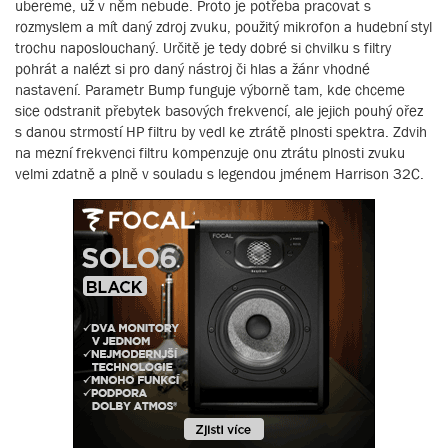
ubereme, už v něm nebude. Proto je potřeba pracovat s
rozmyslem a mít daný zdroj zvuku, použitý mikrofon a hudební styl
trochu naposlouchaný. Určitě je tedy dobré si chvilku s filtry
pohrát a nalézt si pro daný nástroj či hlas a žánr vhodné
nastavení. Parametr Bump funguje výborně tam, kde chceme
sice odstranit přebytek basových frekvencí, ale jejich pouhý ořez
s danou strmostí HP filtru by vedl ke ztrátě plnosti spektra. Zdvih
na mezní frekvenci filtru kompenzuje onu ztrátu plnosti zvuku
velmi zdatně a plně v souladu s legendou jménem Harrison 32C.