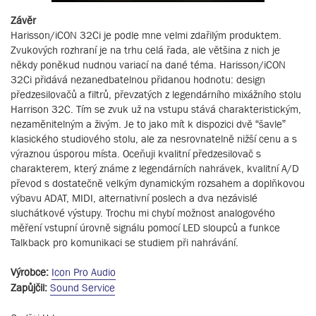
Závěr
Harisson/iCON 32Ci je podle mne velmi zdařilým produktem.
Zvukových rozhraní je na trhu celá řada, ale většina z nich je
někdy poněkud nudnou variací na dané téma. Harisson/iCON
32Ci přidává nezanedbatelnou přidanou hodnotu: design
předzesilovačů a filtrů, převzatých z legendárního mixážního stolu
Harrison 32C. Tím se zvuk už na vstupu stává charakteristickým,
nezaměnitelným a živým. Je to jako mít k dispozici dvě “šavle”
klasického studiového stolu, ale za nesrovnatelně nižší cenu a s
výraznou úsporou místa. Oceňuji kvalitní předzesilovač s
charakterem, který známe z legendárních nahrávek, kvalitní A/D
převod s dostatečně velkým dynamickým rozsahem a doplňkovou
výbavu ADAT, MIDI, alternativní poslech a dva nezávislé
sluchátkové výstupy. Trochu mi chybí možnost analogového
měření vstupní úrovně signálu pomocí LED sloupců a funkce
Talkback pro komunikaci se studiem při nahrávání.
Výrobce:
Icon Pro Audio
Zapůjčil:
Sound Service