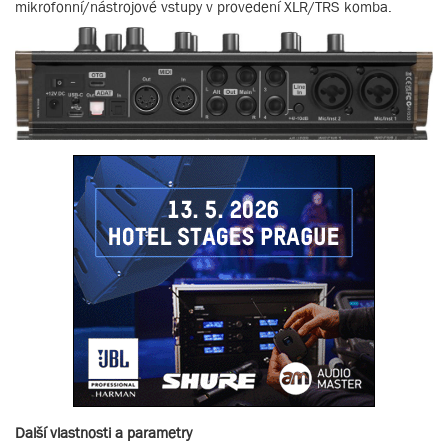
mikrofonní/nástrojové vstupy v provedení XLR/TRS komba.
Další vlastnosti a parametry