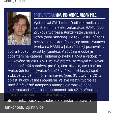
Ondřej Urban
PROFIL AUTORA:
MgA. Ing. Ondřej Urban Ph.D.
Vystudoval ČVUT (obor Radiolektronika se
zaměřením na elektroakustiku), HAMU (obor
Zvuková tvorba) a Konzervatoř Jaroslava
Ježka (obor skladba). Od roku 2000 působil
nejprve jako externí pedagog oboru Zvuková
tvorba na HAMU a jako vědecký pracovník v
oboru Hudební akustiky (tamtéž). V současné době je
docentem na katedře Hudebního zvuku HAMU a vedoucím
Zvukového studia HAMU. Ve své profesi se zabývá zvukovou
a hudební režií nahrávek pro CD, film, divadlo, ale i dalších
zvukových forem (zvuková koláž, znělka, rozhlasový spot
atd.). Je tvůrcem mnoha nahrávek (přes 35 titulů na CD) z
oblasti hudby vážné i populární. Ve své vlastní tvorbě se
zabývá převážně kompozicí hudby elektronické nebo
elektroakustické a to jak autonomní, tak užité. Věnuje se
hře a improvizaci na klavír a varhany.
Tato stránka používá cookies k zajištění správné
funkčnosti.
Zjistit více