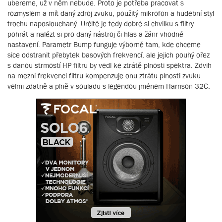
ubereme, už v něm nebude. Proto je potřeba pracovat s
rozmyslem a mít daný zdroj zvuku, použitý mikrofon a hudební styl
trochu naposlouchaný. Určitě je tedy dobré si chvilku s filtry
pohrát a nalézt si pro daný nástroj či hlas a žánr vhodné
nastavení. Parametr Bump funguje výborně tam, kde chceme
sice odstranit přebytek basových frekvencí, ale jejich pouhý ořez
s danou strmostí HP filtru by vedl ke ztrátě plnosti spektra. Zdvih
na mezní frekvenci filtru kompenzuje onu ztrátu plnosti zvuku
velmi zdatně a plně v souladu s legendou jménem Harrison 32C.