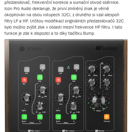
předzesilovač, frekvenční korekce a sumační obvod sběrnice.
Icon Pro Audio deklaruje, že první zmíněný znak je věrně
okopírován na obou vstupech 32Ci, z druhého si vzal alespoň
filtry LP a HP. Určitou modifikací originálních předzesilovačů 32C
bylo možno zvýšit zisk v oblasti mezní frekvence HP filtru. I tato
funkce je zde k dispozici a to díky tlačítku Bump.