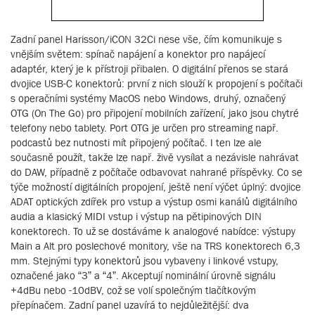
Zadní panel Harisson/iCON 32Ci nese vše, čím komunikuje s
vnějším světem: spínač napájení a konektor pro napájecí
adaptér, který je k přístroji přibalen. O digitální přenos se stará
dvojice USB-C konektorů: první z nich slouží k propojení s počítači
s operačními systémy MacOS nebo Windows, druhý, označený
OTG (On The Go) pro připojení mobilních zařízení, jako jsou chytré
telefony nebo tablety. Port OTG je určen pro streaming např.
podcastů bez nutnosti mít připojený počítač. I ten lze ale
současně použít, takže lze např. živě vysílat a nezávisle nahrávat
do DAW, případně z počítače odbavovat nahrané příspěvky. Co se
týče možností digitálních propojení, ještě není výčet úplný: dvojice
ADAT optických zdířek pro vstup a výstup osmi kanálů digitálního
audia a klasický MIDI vstup i výstup na pětipinových DIN
konektorech. To už se dostáváme k analogové nabídce: výstupy
Main a Alt pro poslechové monitory, vše na TRS konektorech 6,3
mm. Stejnými typy konektorů jsou vybaveny i linkové vstupy,
označené jako “3” a “4”. Akceptují nominální úrovně signálu
+4dBu nebo -10dBV, což se volí společným tlačítkovým
přepínačem. Zadní panel uzavírá to nejdůležitější: dva