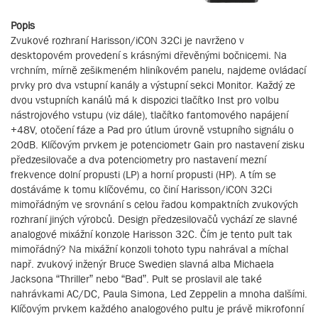
Popis
Zvukové rozhraní Harisson/iCON 32Ci je navrženo v
desktopovém provedení s krásnými dřevěnými bočnicemi. Na
vrchním, mírně zešikmeném hliníkovém panelu, najdeme ovládací
prvky pro dva vstupní kanály a výstupní sekci Monitor. Každý ze
dvou vstupních kanálů má k dispozici tlačítko Inst pro volbu
nástrojového vstupu (viz dále), tlačítko fantomového napájení
+48V, otočení fáze a Pad pro útlum úrovně vstupního signálu o
20dB. Klíčovým prvkem je potenciometr Gain pro nastavení zisku
předzesilovače a dva potenciometry pro nastavení mezní
frekvence dolní propusti (LP) a horní propusti (HP). A tím se
dostáváme k tomu klíčovému, co činí Harisson/iCON 32Ci
mimořádným ve srovnání s celou řadou kompaktních zvukových
rozhraní jiných výrobců. Design předzesilovačů vychází ze slavné
analogové mixážní konzole Harisson 32C. Čím je tento pult tak
mimořádný? Na mixážní konzoli tohoto typu nahrával a míchal
např. zvukový inženýr Bruce Swedien slavná alba Michaela
Jacksona “Thriller” nebo “Bad”. Pult se proslavil ale také
nahrávkami AC/DC, Paula Simona, Led Zeppelin a mnoha dalšími.
Klíčovým prvkem každého analogového pultu je právě mikrofonní