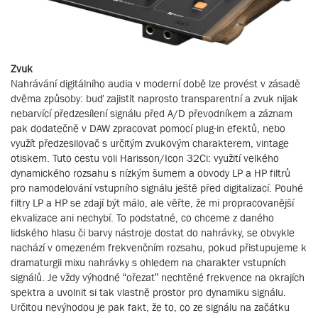
Zvuk
Nahrávání digitálního audia v moderní době lze provést v zásadě
dvěma způsoby: buď zajistit naprosto transparentní a zvuk nijak
nebarvící předzesílení signálu před A/D převodníkem a záznam
pak dodatečně v DAW zpracovat pomocí plug-in efektů, nebo
využít předzesilovač s určitým zvukovým charakterem, vintage
otiskem. Tuto cestu voli Harisson/Icon 32Ci: využití velkého
dynamického rozsahu s nízkým šumem a obvody LP a HP filtrů
pro namodelování vstupního signálu ještě před digitalizací. Pouhé
filtry LP a HP se zdají být málo, ale věřte, že mi propracovanější
ekvalizace ani nechybí. To podstatné, co chceme z daného
lidského hlasu či barvy nástroje dostat do nahrávky, se obvykle
nachází v omezeném frekvenčním rozsahu, pokud přistupujeme k
dramaturgii mixu nahrávky s ohledem na charakter vstupních
signálů. Je vždy výhodné “ořezat” nechtěné frekvence na okrajích
spektra a uvolnit si tak vlastně prostor pro dynamiku signálu.
Určitou nevýhodou je pak fakt, že to, co ze signálu na začátku