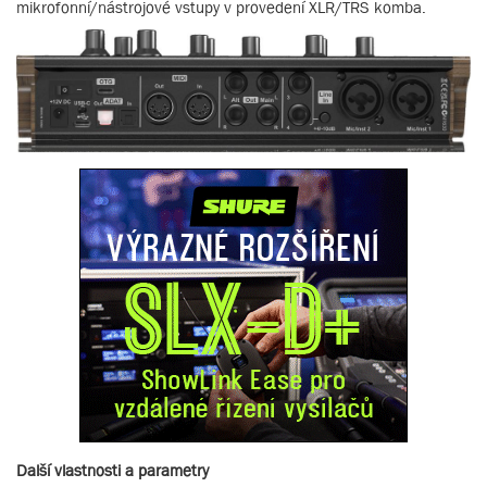
mikrofonní/nástrojové vstupy v provedení XLR/TRS komba.
Další vlastnosti a parametry