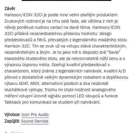
Závěr
Harisson/iCON 32Ci je podle mne velmi zdařilým produktem.
Zvukových rozhraní je na trhu celá řada, ale většina z nich je
někdy poněkud nudnou variací na dané téma. Harisson/iCON
32Ci přidává nezanedbatelnou přidanou hodnotu: design
předzesilovačů a filtrů, převzatých z legendárního mixážního stolu
Harrison 32C. Tím se zvuk už na vstupu stává charakteristickým,
nezaměnitelným a živým. Je to jako mít k dispozici dvě “šavle”
klasického studiového stolu, ale za nesrovnatelně nižší cenu a s
výraznou úsporou místa. Oceňuji kvalitní předzesilovač s
charakterem, který známe z legendárních nahrávek, kvalitní A/D
převod s dostatečně velkým dynamickým rozsahem a doplňkovou
výbavu ADAT, MIDI, alternativní poslech a dva nezávislé
sluchátkové výstupy. Trochu mi chybí možnost analogového
měření vstupní úrovně signálu pomocí LED sloupců a funkce
Talkback pro komunikaci se studiem při nahrávání.
Výrobce:
Icon Pro Audio
Zapůjčil:
Sound Service