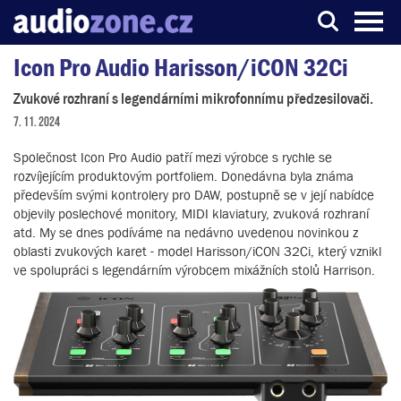
Icon Pro Audio Harisson/iCON 32Ci
Server o digitálním zpracování zvuku
Zvukové rozhraní s legendárními mikrofonnímu předzesilovači.
7. 11. 2024
Společnost Icon Pro Audio patří mezi výrobce s rychle se
rozvíjejícím produktovým portfoliem. Donedávna byla známa
především svými kontrolery pro DAW, postupně se v její nabídce
objevily poslechové monitory, MIDI klaviatury, zvuková rozhraní
atd. My se dnes podíváme na nedávno uvedenou novinkou z
oblasti zvukových karet - model Harisson/iCON 32Ci, který vznikl
ve spolupráci s legendárním výrobcem mixážních stolů Harrison.