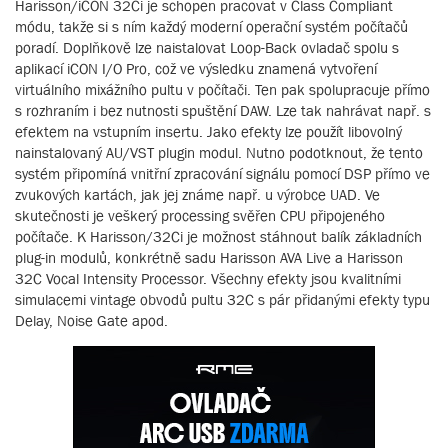
Harisson/iCON 32Ci je schopen pracovat v Class Compliant
módu, takže si s ním každý moderní operační systém počítačů
poradí. Doplňkově lze naistalovat Loop-Back ovladač spolu s
aplikací iCON I/O Pro, což ve výsledku znamená vytvoření
virtuálního mixážního pultu v počítači. Ten pak spolupracuje přímo
s rozhraním i bez nutnosti spuštění DAW. Lze tak nahrávat např. s
efektem na vstupním insertu. Jako efekty lze použít libovolný
nainstalovaný AU/VST plugin modul. Nutno podotknout, že tento
systém připomíná vnitřní zpracování signálu pomocí DSP přímo ve
zvukových kartách, jak jej známe např. u výrobce UAD. Ve
skutečnosti je veškerý processing svěřen CPU připojeného
počítače. K Harisson/32Ci je možnost stáhnout balík základních
plug-in modulů, konkrétně sadu Harisson AVA Live a Harisson
32C Vocal Intensity Processor. Všechny efekty jsou kvalitními
simulacemi vintage obvodů pultu 32C s pár přidanými efekty typu
Delay, Noise Gate apod.