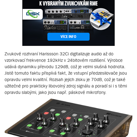
Zvukové rozhraní Harissson 32Ci digitalizuje audio až do
vzorkovací frekvence 192kHz v 24bitovém rozlišení. Výrobce
udává dynamiku převodu 129dB, což je velmi slušná hodnota.
Jistě tomuto faktu přispívá fakt, že vstupní předzesilovače jsou
opravdu velmi kvalitní. Rozsah jejich zisku je 70dB, což je také
užitečné pro prakticky libovolný zdroj signálu a poradí si i s těmi
opravdu slabými, jako jsou např. páskové mikrofony.