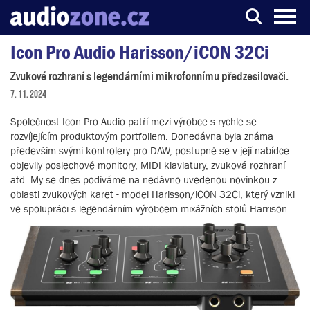
Icon Pro Audio Harisson/iCON 32Ci
Server o digitálním zpracování zvuku
Zvukové rozhraní s legendárními mikrofonnímu předzesilovači.
7. 11. 2024
Společnost Icon Pro Audio patří mezi výrobce s rychle se
rozvíjejícím produktovým portfoliem. Donedávna byla známa
především svými kontrolery pro DAW, postupně se v její nabídce
objevily poslechové monitory, MIDI klaviatury, zvuková rozhraní
atd. My se dnes podíváme na nedávno uvedenou novinkou z
oblasti zvukových karet - model Harisson/iCON 32Ci, který vznikl
ve spolupráci s legendárním výrobcem mixážních stolů Harrison.