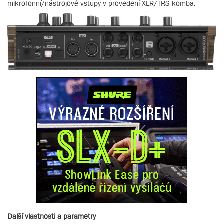
mikrofonní/nástrojové vstupy v provedení XLR/TRS komba.
Další vlastnosti a parametry