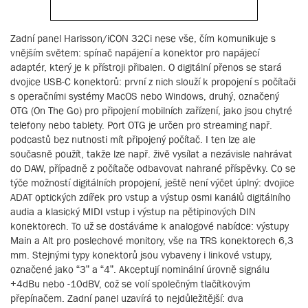
Zadní panel Harisson/iCON 32Ci nese vše, čím komunikuje s
vnějším světem: spínač napájení a konektor pro napájecí
adaptér, který je k přístroji přibalen. O digitální přenos se stará
dvojice USB-C konektorů: první z nich slouží k propojení s počítači
s operačními systémy MacOS nebo Windows, druhý, označený
OTG (On The Go) pro připojení mobilních zařízení, jako jsou chytré
telefony nebo tablety. Port OTG je určen pro streaming např.
podcastů bez nutnosti mít připojený počítač. I ten lze ale
současně použít, takže lze např. živě vysílat a nezávisle nahrávat
do DAW, případně z počítače odbavovat nahrané příspěvky. Co se
týče možností digitálních propojení, ještě není výčet úplný: dvojice
ADAT optických zdířek pro vstup a výstup osmi kanálů digitálního
audia a klasický MIDI vstup i výstup na pětipinových DIN
konektorech. To už se dostáváme k analogové nabídce: výstupy
Main a Alt pro poslechové monitory, vše na TRS konektorech 6,3
mm. Stejnými typy konektorů jsou vybaveny i linkové vstupy,
označené jako “3” a “4”. Akceptují nominální úrovně signálu
+4dBu nebo -10dBV, což se volí společným tlačítkovým
přepínačem. Zadní panel uzavírá to nejdůležitější: dva