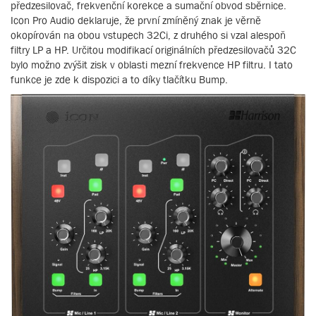
předzesilovač, frekvenční korekce a sumační obvod sběrnice.
Icon Pro Audio deklaruje, že první zmíněný znak je věrně
okopírován na obou vstupech 32Ci, z druhého si vzal alespoň
filtry LP a HP. Určitou modifikací originálních předzesilovačů 32C
bylo možno zvýšit zisk v oblasti mezní frekvence HP filtru. I tato
funkce je zde k dispozici a to díky tlačítku Bump.