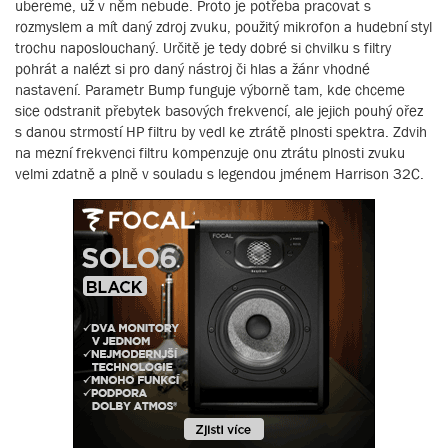
ubereme, už v něm nebude. Proto je potřeba pracovat s
rozmyslem a mít daný zdroj zvuku, použitý mikrofon a hudební styl
trochu naposlouchaný. Určitě je tedy dobré si chvilku s filtry
pohrát a nalézt si pro daný nástroj či hlas a žánr vhodné
nastavení. Parametr Bump funguje výborně tam, kde chceme
sice odstranit přebytek basových frekvencí, ale jejich pouhý ořez
s danou strmostí HP filtru by vedl ke ztrátě plnosti spektra. Zdvih
na mezní frekvenci filtru kompenzuje onu ztrátu plnosti zvuku
velmi zdatně a plně v souladu s legendou jménem Harrison 32C.