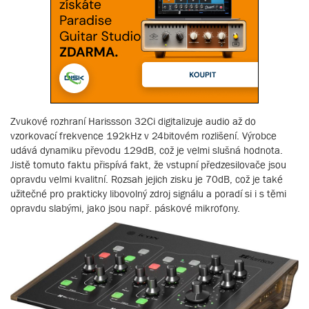
Zvukové rozhraní Harissson 32Ci digitalizuje audio až do
vzorkovací frekvence 192kHz v 24bitovém rozlišení. Výrobce
udává dynamiku převodu 129dB, což je velmi slušná hodnota.
Jistě tomuto faktu přispívá fakt, že vstupní předzesilovače jsou
opravdu velmi kvalitní. Rozsah jejich zisku je 70dB, což je také
užitečné pro prakticky libovolný zdroj signálu a poradí si i s těmi
opravdu slabými, jako jsou např. páskové mikrofony.