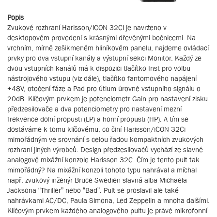
Popis
Zvukové rozhraní Harisson/iCON 32Ci je navrženo v
desktopovém provedení s krásnými dřevěnými bočnicemi. Na
vrchním, mírně zešikmeném hliníkovém panelu, najdeme ovládací
prvky pro dva vstupní kanály a výstupní sekci Monitor. Každý ze
dvou vstupních kanálů má k dispozici tlačítko Inst pro volbu
nástrojového vstupu (viz dále), tlačítko fantomového napájení
+48V, otočení fáze a Pad pro útlum úrovně vstupního signálu o
20dB. Klíčovým prvkem je potenciometr Gain pro nastavení zisku
předzesilovače a dva potenciometry pro nastavení mezní
frekvence dolní propusti (LP) a horní propusti (HP). A tím se
dostáváme k tomu klíčovému, co činí Harisson/iCON 32Ci
mimořádným ve srovnání s celou řadou kompaktních zvukových
rozhraní jiných výrobců. Design předzesilovačů vychází ze slavné
analogové mixážní konzole Harisson 32C. Čím je tento pult tak
mimořádný? Na mixážní konzoli tohoto typu nahrával a míchal
např. zvukový inženýr Bruce Swedien slavná alba Michaela
Jacksona “Thriller” nebo “Bad”. Pult se proslavil ale také
nahrávkami AC/DC, Paula Simona, Led Zeppelin a mnoha dalšími.
Klíčovým prvkem každého analogového pultu je právě mikrofonní