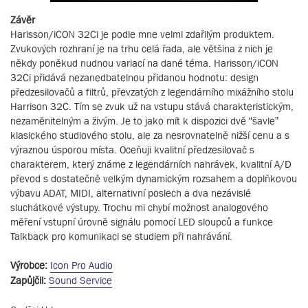
Závěr
Harisson/iCON 32Ci je podle mne velmi zdařilým produktem.
Zvukových rozhraní je na trhu celá řada, ale většina z nich je
někdy poněkud nudnou variací na dané téma. Harisson/iCON
32Ci přidává nezanedbatelnou přidanou hodnotu: design
předzesilovačů a filtrů, převzatých z legendárního mixážního stolu
Harrison 32C. Tím se zvuk už na vstupu stává charakteristickým,
nezaměnitelným a živým. Je to jako mít k dispozici dvě “šavle”
klasického studiového stolu, ale za nesrovnatelně nižší cenu a s
výraznou úsporou místa. Oceňuji kvalitní předzesilovač s
charakterem, který známe z legendárních nahrávek, kvalitní A/D
převod s dostatečně velkým dynamickým rozsahem a doplňkovou
výbavu ADAT, MIDI, alternativní poslech a dva nezávislé
sluchátkové výstupy. Trochu mi chybí možnost analogového
měření vstupní úrovně signálu pomocí LED sloupců a funkce
Talkback pro komunikaci se studiem při nahrávání.
Výrobce:
Icon Pro Audio
Zapůjčil:
Sound Service