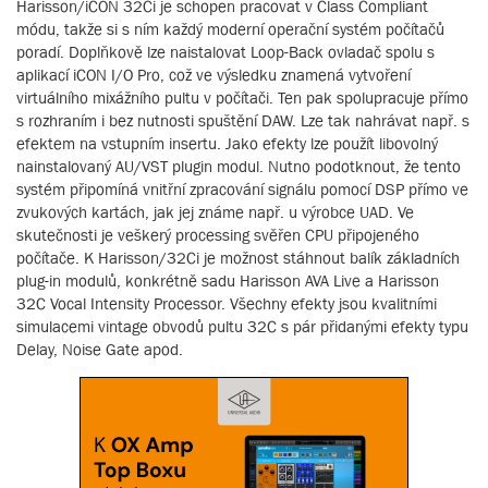
Harisson/iCON 32Ci je schopen pracovat v Class Compliant
módu, takže si s ním každý moderní operační systém počítačů
poradí. Doplňkově lze naistalovat Loop-Back ovladač spolu s
aplikací iCON I/O Pro, což ve výsledku znamená vytvoření
virtuálního mixážního pultu v počítači. Ten pak spolupracuje přímo
s rozhraním i bez nutnosti spuštění DAW. Lze tak nahrávat např. s
efektem na vstupním insertu. Jako efekty lze použít libovolný
nainstalovaný AU/VST plugin modul. Nutno podotknout, že tento
systém připomíná vnitřní zpracování signálu pomocí DSP přímo ve
zvukových kartách, jak jej známe např. u výrobce UAD. Ve
skutečnosti je veškerý processing svěřen CPU připojeného
počítače. K Harisson/32Ci je možnost stáhnout balík základních
plug-in modulů, konkrétně sadu Harisson AVA Live a Harisson
32C Vocal Intensity Processor. Všechny efekty jsou kvalitními
simulacemi vintage obvodů pultu 32C s pár přidanými efekty typu
Delay, Noise Gate apod.