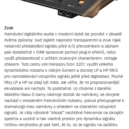
Zvuk
Nahrávání digitálního audia v moderní době lze provést v zásadě
dvěma způsoby: buď zajistit naprosto transparentní a zvuk nijak
nebarvící předzesílení signálu před A/D převodníkem a záznam
pak dodatečně v DAW zpracovat pomocí plug-in efektů, nebo
využít předzesilovač s určitým zvukovým charakterem, vintage
otiskem. Tuto cestu voli Harisson/Icon 32Ci: využití velkého
dynamického rozsahu s nízkým šumem a obvody LP a HP filtrů
pro namodelování vstupního signálu ještě před digitalizací. Pouhé
filtry LP a HP se zdají být málo, ale věřte, že mi propracovanější
ekvalizace ani nechybí. To podstatné, co chceme z daného
lidského hlasu či barvy nástroje dostat do nahrávky, se obvykle
nachází v omezeném frekvenčním rozsahu, pokud přistupujeme k
dramaturgii mixu nahrávky s ohledem na charakter vstupních
signálů. Je vždy výhodné “ořezat” nechtěné frekvence na okrajích
spektra a uvolnit si tak vlastně prostor pro dynamiku signálu.
Určitou nevýhodou je pak fakt, že to, co ze signálu na začátku