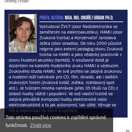
Ondřej Urban
PROFIL AUTORA:
MgA. Ing. Ondřej Urban Ph.D.
Vystudoval ČVUT (obor Radiolektronika se
zaměřením na elektroakustiku), HAMU (obor
Zvuková tvorba) a Konzervatoř Jaroslava
Ježka (obor skladba). Od roku 2000 působil
nejprve jako externí pedagog oboru Zvuková
tvorba na HAMU a jako vědecký pracovník v
oboru Hudební akustiky (tamtéž). V současné době je
docentem na katedře Hudebního zvuku HAMU a vedoucím
Zvukového studia HAMU. Ve své profesi se zabývá zvukovou
a hudební režií nahrávek pro CD, film, divadlo, ale i dalších
zvukových forem (zvuková koláž, znělka, rozhlasový spot
atd.). Je tvůrcem mnoha nahrávek (přes 35 titulů na CD) z
oblasti hudby vážné i populární. Ve své vlastní tvorbě se
zabývá převážně kompozicí hudby elektronické nebo
elektroakustické a to jak autonomní, tak užité. Věnuje se
hře a improvizaci na klavír a varhany.
Tato stránka používá cookies k zajištění správné
funkčnosti.
Zjistit více