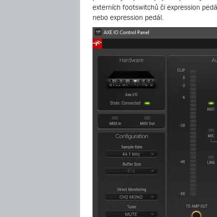
externích footswitchů či expression pedá
nebo expression pedál.