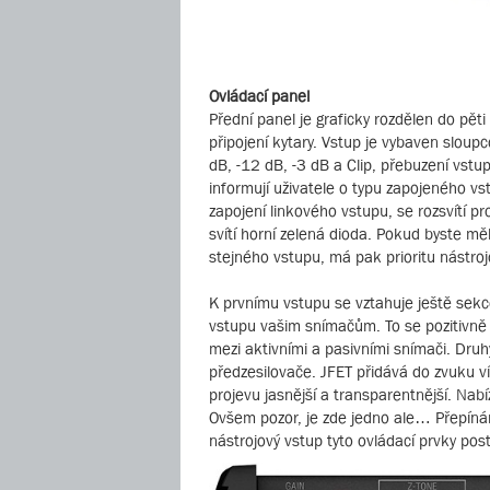
Ovládací panel
Přední panel je graficky rozdělen do pět
připojení kytary. Vstup je vybaven sloup
dB, -12 dB, -3 dB a Clip, přebuzení vstup
informují uživatele o typu zapojeného vst
zapojení linkového vstupu, se rozsvítí p
svítí horní zelená dioda. Pokud byste měli
stejného vstupu, má pak prioritu nástroj
K prvnímu vstupu se vztahuje ještě sekc
vstupu vašim snímačům. To se pozitivně p
mezi aktivními a pasivními snímači. Druh
předzesilovače. JFET přidává do zvuku v
projevu jasnější a transparentnější. Nab
Ovšem pozor, je zde jedno ale… Přepíná
nástrojový vstup tyto ovládací prvky pos