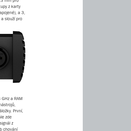
6,3 mm pro
upy z karty
pojené), a 3,
a slouží pro
,3 GHz a RAM
nástrojů,
ložky. První,
ále zde
ignál z
ob chování