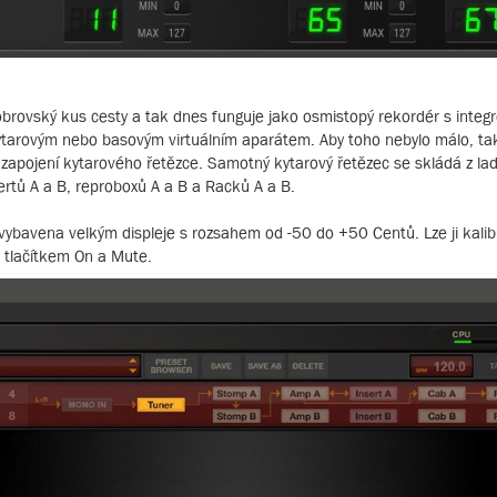
obrovský kus cesty a tak dnes funguje jako osmistopý rekordér s inte
tarovým nebo basovým virtuálním aparátem. Aby toho nebylo málo, ta
ií zapojení kytarového řetězce. Samotný kytarový řetězec se skládá z lad
ertů A a B, reproboxů A a B a Racků A a B.
 vybavena velkým displeje s rozsahem od -50 do +50 Centů. Lze ji kalib
 tlačítkem On a Mute.