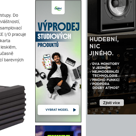
ýstupy. Do
vláštností,
i samplovací
XE I/O pracuje
 karta
 lesklém,
oučasně
ocí barevných