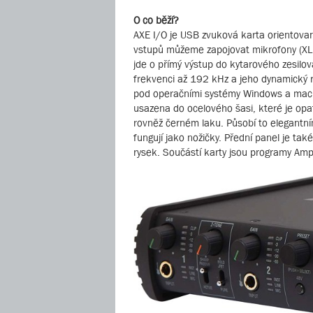
O co běží?
AXE I/O je USB zvuková karta orientovan
vstupů můžeme zapojovat mikrofony (XLR, 
jde o přímý výstup do kytarového zesilov
frekvenci až 192 kHz a jeho dynamický 
pod operačními systémy Windows a mac O
usazena do ocelového šasi, které je op
rovněž černém laku. Působí to elegantn
fungují jako nožičky. Přední panel je ta
rysek. Součástí karty jsou programy Ampl