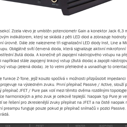
i sekcí. Zcela vlevo je umístěn potenciometr Gain a konektor Jack 6,3
covým indikátorem, který se skládá z pěti LED diod a zobrazuje hodnoty
ní úrovně. Dále zde nalezneme tři signalizační LED diody Inst, Line a Mi
upu. Obligátně svítí červená dioda, která signalizuje aktivní mikrofonní 
rostřední žlutá dioda. A konečně při zapojení nástrojového vstupu na p
 například stále zapojený linkový vstup (žlutá dioda) a zapojili nástrojo
ový vstup (zelená dioda). Je to velmi přehledné a usnadňuje to orientac
e funkce Z-Tone, jejíž kouzlo spočívá v možnosti přizpůsobit impedanci
rojevuje na výsledném zvuku. První přepínač Passive / Active, slouží 
ý přepínač JFET / Pure pak volí mezi těmito dvěma rozdílnými topologie
íce harmonických a jeho zvuk je celkově teplejší. Naopak typ Pure je 
ízí se řešení pro zkreslenější zvuky přepínat na JFET a na čisté naopak 
ní preampu funguje pouze pokud je přepínač snímačů v pozici Passive.
trádá.