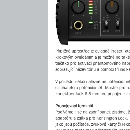
Přibližně uprostřed je ovladač Preset, k
krokovým ovládáním a je možné ho také st
tlačítko pro aktivaci phantomového napáj
zobrazující název tónu a pomocí tří indi
V poslední sekci nalezneme potenciomet
sluchátek) a potenciometr Master pro na
konektory Jack 6,3 mm pro připojení slu
Propojovací terminál
Podíváme-li se na zadní panel, zjistíme, 
adaptéru a zdířka pro Kensington Lock. T
jako jsou počítače, zvukové karty či rek