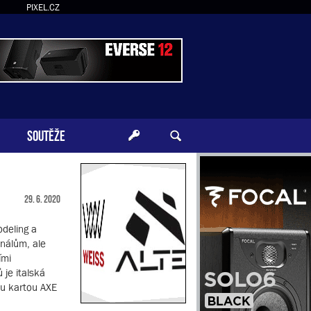
PIXEL.CZ
SOUTĚŽE
29. 6. 2020
odeling a
inálům, ale
ími
 je italská
ou kartou AXE