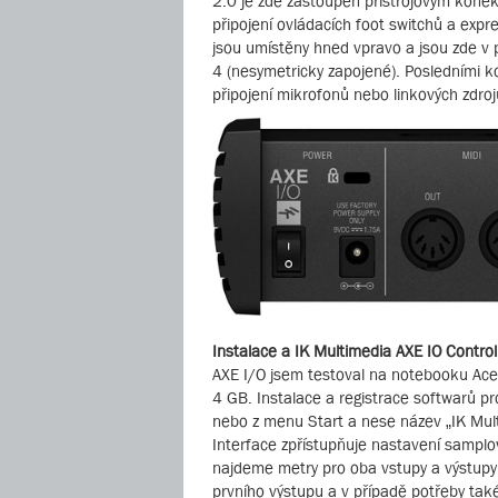
2.0 je zde zastoupen přístrojovým konek
připojení ovládacích foot switchů a expr
jsou umístěny hned vpravo a jsou zde v
4 (nesymetricky zapojené). Posledními k
připojení mikrofonů nebo linkových zdroj
Instalace a IK Multimedia AXE IO Control
AXE I/O jsem testoval na notebooku A
4 GB. Instalace a registrace softwarů pr
nebo z menu Start a nese název „IK Multi
Interface zpřístupňuje nastavení samplov
najdeme metry pro oba vstupy a výstupy
prvního výstupu a v případě potřeby také