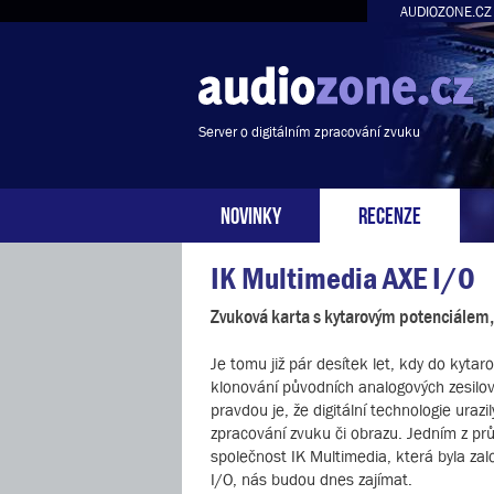
AUDIOZONE.CZ
Server o digitálním zpracování zvuku
NOVINKY
RECENZE
IK Multimedia AXE I/O
Zvuková karta s kytarovým potenciálem,
Je tomu již pár desítek let, kdy do kyta
klonování původních analogových zesilova
pravdou je, že digitální technologie ura
zpracování zvuku či obrazu. Jedním z prů
společnost IK Multimedia, která byla za
I/O, nás budou dnes zajímat.