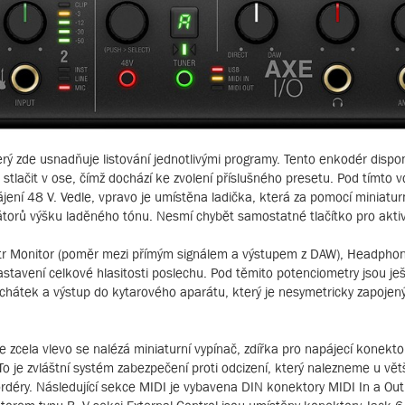
terý zde usnadňuje listování jednotlivými programy. Tento enkodér dispo
lačit v ose, čímž dochází ke zvolení příslušného presetu. Pod tímto v
ení 48 V. Vedle, vpravo je umístěna ladička, která za pomocí miniaturn
kátorů výšku laděného tónu. Nesmí chybět samostatné tlačítko pro aktiv
r Monitor (poměr mezi přímým signálem a výstupem z DAW), Headphone
stavení celkové hlasitosti poslechu. Pod těmito potenciometry jsou je
chátek a výstup do kytarového aparátu, který je nesymetricky zapojený
že zcela vlevo se nalézá miniaturní vypínač, zdířka pro napájecí konekto
o je zvláštní systém zabezpečení proti odcizení, který nalezneme u větš
ordéry. Následující sekce MIDI je vybavena DIN konektory MIDI In a Out