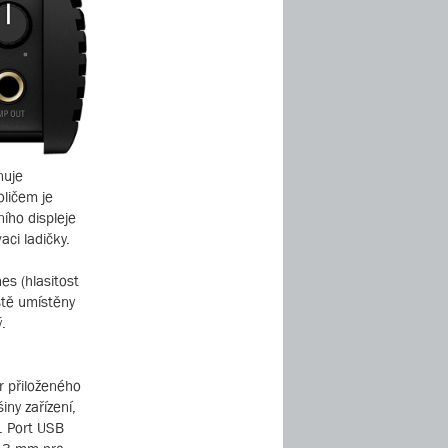
nuje
oličem je
ího displeje
aci ladičky.
s (hlasitost
ště umístěny
.
r přiloženého
iny zařízení,
. Port USB