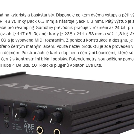
á na kytaristy a baskytaristy. Disponuje celkem dvěma vstupy a pěti v
48 V), linky (Jack 6,3 mm) a nástroje (Jack 6,3 mm). Pátý výstup je z
ače pro re-amping. Samotný převodník pracuje v rozlišení až 24 bit, př
rozsah je 117 dB. Rozměr karty je 238 x 211 x 53 mm a váží 1,3 kg. A
S a je vybavena MIDI rozhraním. Z pohledu konstrukce a designu, je
atřeno černým matným lakem. Pouze název produktu je zde proveden v
ím dojmem. Po stranách je karta doplněna černými bočnicemi, které s
ké černý s kontrastními bílými popisky. Potenciometry jsou odlišeny pom
iTube 4 Deluxe, 10 T-Racks plug-inů Ableton Live Lite.