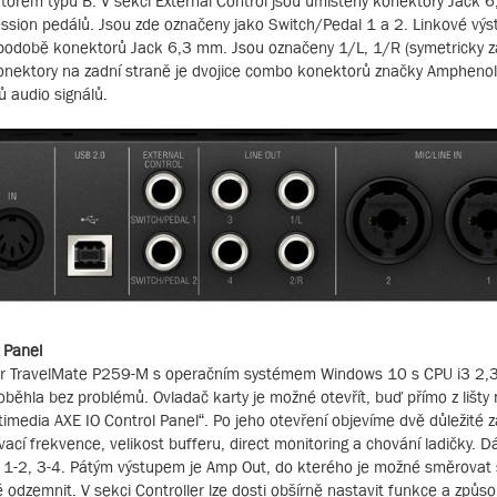
torem typu B. V sekci External Control jsou umístěny konektory Jack 
ession pedálů. Jsou zde označeny jako Switch/Pedal 1 a 2. Linkové výst
 podobě konektorů Jack 6,3 mm. Jsou označeny 1/L, 1/R (symetricky za
onektory na zadní straně je dvojice combo konektorů značky Amphenol 
ů audio signálů.
 Panel
cer TravelMate P259-M s operačním systémem Windows 10 s CPU i3 2
oběhla bez problémů. Ovladač karty je možné otevřít, buď přímo z lišty 
media AXE IO Control Panel“. Po jeho otevření objevíme dvě důležité zá
ací frekvence, velikost bufferu, direct monitoring a chování ladičky. D
 1-2, 3-4. Pátým výstupem je Amp Out, do kterého je možné směrovat s
 odzemnit. V sekci Controller lze dosti obšírně nastavit funkce a způs