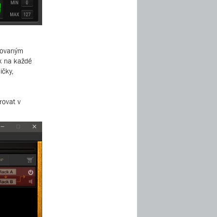
grovaným
k na každé
ičky,
rovat v