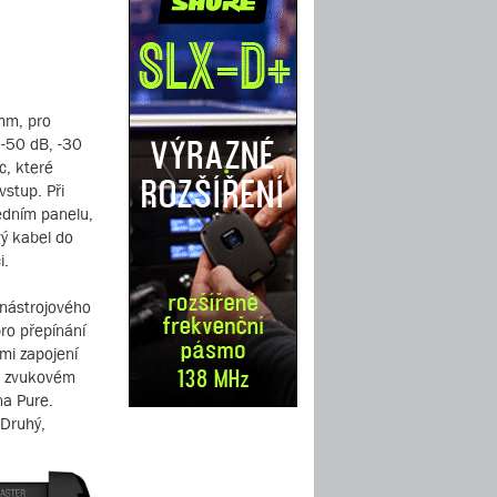
 mm, pro
 -50 dB, -30
c, které
vstup. Při
ředním panelu,
vý kabel do
i.
 nástrojového
pro přepínání
mi zapojení
ve zvukovém
na Pure.
 Druhý,