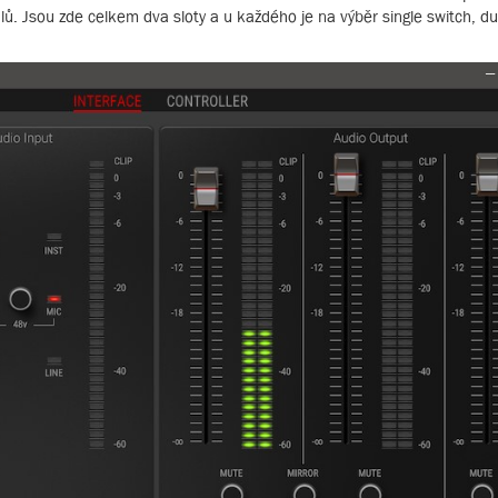
lů. Jsou zde celkem dva sloty a u každého je na výběr single switch, du