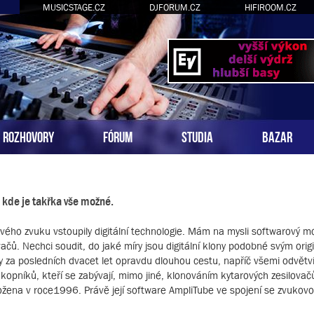
MUSICSTAGE.CZ
DJFORUM.CZ
HIFIROOM.CZ
ROZHOVORY
FÓRUM
STUDIA
BAZAR
 kde je takřka vše možné.
rového zvuku vstoupily digitální technologie. Mám na mysli softwarový m
čů. Nechci soudit, do jaké míry jsou digitální klony podobné svým orig
zily za posledních dvacet let opravdu dlouhou cestu, napříč všemi odvětv
kopníků, kteří se zabývají, mimo jiné, klonováním kytarových zesilovačů
ložena v roce1996. Právě její software AmpliTube ve spojení se zvukov