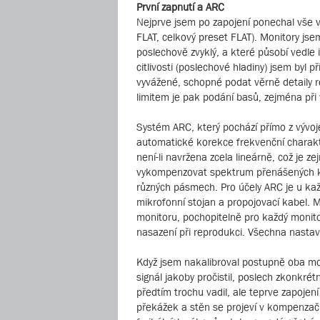
První zapnutí a ARC
Nejprve jsem po zapojení ponechal vše v
FLAT, celkový preset FLAT). Monitory js
poslechově zvyklý, a které působí vedl
citlivosti (poslechové hladiny) jsem byl 
vyvážené, schopné podat věrně detaily 
limitem je pak podání basů, zejména při 
Systém ARC, který pochází přímo z vývoj
automatické korekce frekvenční charakter
není-li navržena zcela lineárně, což je
vykompenzovat spektrum přenášených kmi
různých pásmech. Pro účely ARC je u kaž
mikrofonní stojan a propojovací kabel. 
monitoru, pochopitelně pro každý monitor
nasazení při reprodukci. Všechna nastav
Když jsem nakalibroval postupně oba moni
signál jakoby pročistil, poslech zkonkrét
předtím trochu vadil, ale teprve zapojen
překážek a stěn se projeví v kompenzačn