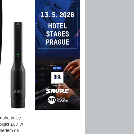
noho palce.
ibující 100 W
ohledem na