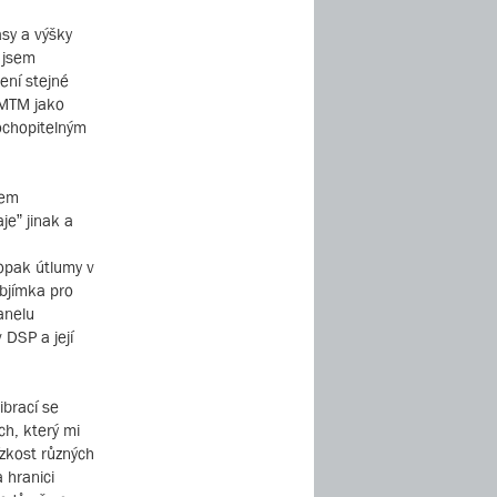
asy a výšky
 jsem
ení stejné
d MTM jako
ochopitelným
mem
je” jinak a
opak útlumy v
objímka pro
anelu
 DSP a její
ibrací se
ch, který mi
ízkost různých
 hranici