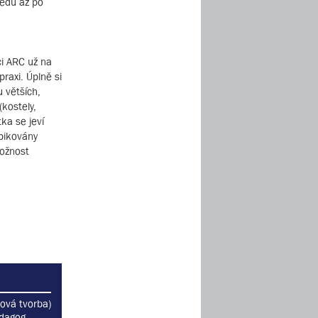
ředů až po
ci ARC už na
raxi. Úplně si
 větších,
(kostely,
ka se jeví
špikovány
možnost
ová tvorba)
edagog