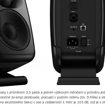
basy s průměrem 3,5 palce a jedním výškovým měničem o průměru jed
stné (bi-amp) zesilovače, pracující v pulzním režimu (tzv. D-třída) a sl
ina akustického tlaku) v ose a vzdálenosti 1 metr je 103 dB, což je s 