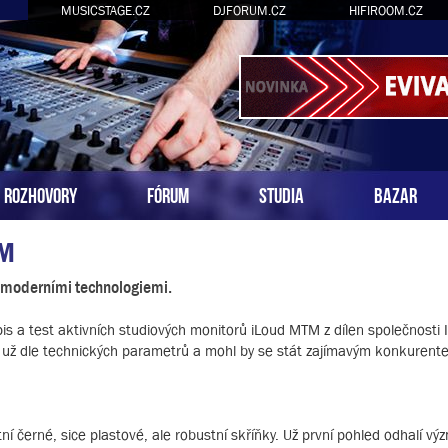
MUSICSTAGE.CZ
DJFORUM.CZ
HIFIROOM.CZ
ROZHOVORY
FÓRUM
STUDIA
BAZAR
TM
 moderními technologiemi.
is a test aktivních studiových monitorů iLoud MTM z dílen společnosti 
 už dle technických parametrů a mohl by se stát zajímavým konkurente
í černé, sice plastové, ale robustní skříňky. Už první pohled odhalí vý