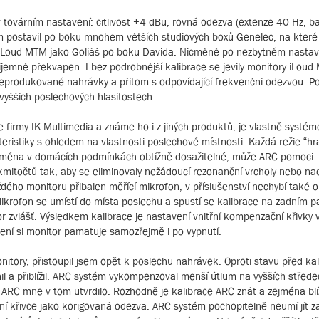
 továrním nastavení: citlivost +4 dBu, rovná odezva (extenze 40 Hz, b
em postavil po boku mnohem větších studiových boxů Genelec, na které
e iLoud MTM jako Goliáš po boku Davida. Nicméně po nezbytném nastav
příjemně překvapen. I bez podrobnější kalibrace se jevily monitory iLou
reprodukované nahrávky a přitom s odpovídající frekvenční odezvou. P
vyšších poslechových hlasitostech.
e firmy IK Multimedia a známe ho i z jiných produktů, je vlastně systé
istiky s ohledem na vlastnosti poslechové místnosti. Každá režie “hra
 zejména v domácích podmínkách obtížně dosažitelné, může ARC pomoci
točtů tak, aby se eliminovaly nežádoucí rezonanční vrcholy nebo na
dého monitoru přibalen měřící mikrofon, v příslušenství nechybí také 
Mikrofon se umístí do místa poslechu a spustí se kalibrace na zadním p
 zvlášť. Výsledkem kalibrace je nastavení vnitřní kompenzační křivky v
ení si monitor pamatuje samozřejmě i po vypnutí.
tory, přistoupil jsem opět k poslechu nahrávek. Oproti stavu před kal
nil a přiblížil. ARC systém vykompenzoval menší útlum na vyšších střede
í ARC mne v tom utvrdilo. Rozhodně je kalibrace ARC znát a zejména bl
í křivce jako korigovaná odezva. ARC systém pochopitelně neumí jít za