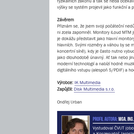
fyzikálních zákonů a tak se nedá očeká
výšky se systém projevil jako funkční a p
Závěrem
Přiznám se, že jsem svoji počáteční ned
ni zcela zapomněl. Monitory iLoud MTM j
je dokážu představit jako hlavní monitor
hlavních. Svými rozměry a váhou by se mo
koncertní síně), kdy je často nutno vybu
jako dlouhodobě únavný. Ať tak nebo jin
moderní technologií a nabízí hodně muzik
digitálního vstupu (alespoň S/PDIF) a hod
Výrobce:
IK Multimedia
Zapůjčil:
Disk Multimedia s.r.o.
Ondřej Urban
PROFIL AUTORA:
MgA. Ing.
Vystudoval ČVUT (obo
a Konzervatoř Jarosla