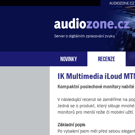
AUDIOZONE.CZ
Server o digitálním zpracování zvuku
NOVINKY
RECENZE
IK Multimedia iLoud M
Kompaktní poslechové monitory nabité
V následující recenzi se zaměříme na pop
Jedná se o produkt, který slibuje mnohé
monitorů pro menší režie či mobilní užití.
Základní popis
Po vybalení jsem měl před sebou elegantn