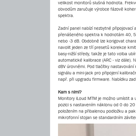
velikost monitorů slušná hodnota. Frek
obvodům zaručuje výrobce fázově koher
spektra.
Zadní panel nabízí nezbytné připojovací 
přenášeného spektra k hodnotám 40, 50 
nebo -3 dB. Obdobně lze korigovat chara
navolit jeden ze tří presetů korekce kmi
basy-nižší středy, takže je tato volba ub
automatické kalibrace (ARC - viz dále). 
dBV úrovněmi. Pod tlačítky nastavování 
signálu a mini-jack pro připojení kalibr
např. při upgradu firmware. Nabídku zad
Kam s nimi?
Monitory iLoud MTM je možno umístit a u
pozici s nastavením náklonu od 0 do 20 s
položením na přibalenou podložku a pak 
mikrofonní stojan se standardním závit