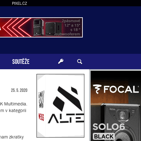
PIXEL.CZ
SOUTĚŽE
25. 5. 2020
IK Multimedia.
m v kategorii
znam zkratky