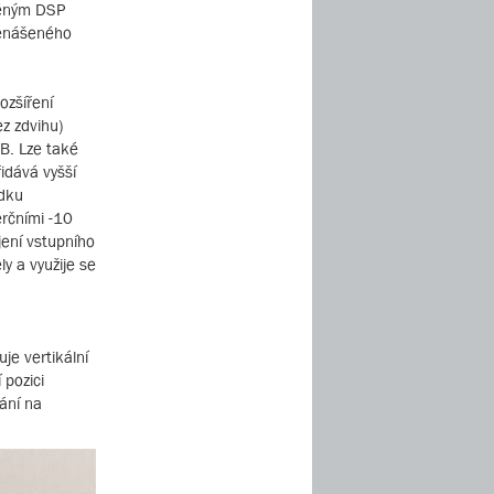
věným DSP
řenášeného
ozšíření
z zdvihu)
B. Lze také
idává vyšší
edku
erčními -10
jení vstupního
y a využije se
je vertikální
 pozici
ání na