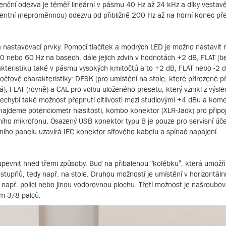
venční odezva je téměř lineární v pásmu 40 Hz až 24 kHz a díky vesta
entní (neproměnnou) odezvu od přibližně 200 Hz až na horní konec p
a nastavovací prvky. Pomocí tlačítek a modrých LED je možno nastavit r
nebo 60 Hz na basech, dále jejich zdvih v hodnotách +2 dB, FLAT (be
kteristiku také v pásmu vysokých kmitočtů a to +2 dB, FLAT nebo -2 d
točtové charakteristiky: DESK (pro umístění na stole, které přirozeně př
írá), FLAT (rovně) a CAL pro volbu uloženého presetu, který vznikl z výsl
Nechybí také možnost přepnutí citlivosti mezi studiovými +4 dBu a kom
najdeme potenciometr hlasitosti, kombo konektor (XLR-Jack) pro připo
ačního mikrofonu. Osazený USB konektor typu B je pouze pro servisní účel
ního panelu uzavírá IEC konektor síťového kabelu a spínač napájení.
pevnit hned třemi způsoby. Buď na přibalenou “kolébku”, která umožňu
tupňů, tedy např. na stole. Druhou možností je umístění v horizontální
např. polici nebo jinou vodorovnou plochu. Třetí možnost je našroubov
em 3/8 palců.