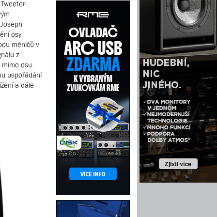
-Tweeter-
ovým
 Joseph
ění osy
obou měničů v
nálu z
y mimo osu.
dou uspořádání
žení a dále