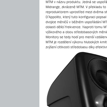
MTM v názvu produktu. Jedná se uspořád
Midrange, zkráceně MTM. V překladu to 
reproduktorem uprostřed mezi dvěma stř
D’Appolito, který tuto konfiguraci popsa
dvojice měničů v běžném uspořádání MT 
oblasti dělící frekvence. Naproti tomu 
výškového a obou středobasových měničů
Monitory se tedy hodí pro menší vzdáleno
MTM je rozdělení výkonu hlubokých kmito
zvýšení citlivosti středobasu díky efekt