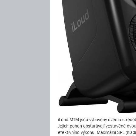
iLoud MTM jsou vybaveny dvěma středo
Jejich pohon obstarávají vestavěné dvouce
efektivního výkonu. Maximální SPL (hlad