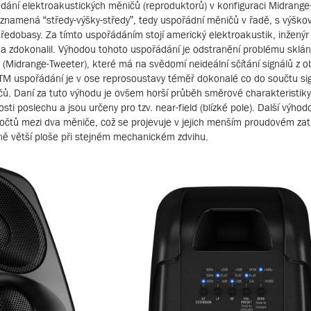
ání elektroakustických měničů (reproduktorů) v konfiguraci Midrange
znamená “středy-výšky-středy”, tedy uspořádní měničů v řadě, s výšk
edobasy. Za tímto uspořádáním stojí americký elektroakustik, inženýr
l a zdokonalil. Výhodou tohoto uspořádání je odstranění problému sklán
(Midrange-Tweeter), které má na svědomí neideální sčítání signálů z 
MTM uspořádání je v ose reprosoustavy téměř dokonalé co do součtu sig
. Daní za tuto výhodu je ovšem horší průběh směrové charakteristik
sti poslechu a jsou určeny pro tzv. near-field (blízké pole). Další výho
čtů mezi dva měniče, což se projevuje v jejich menším proudovém zatí
ivně větší ploše při stejném mechanickém zdvihu.