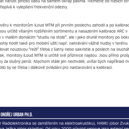
vat nárůst plnosti basů na samém okraji pásma. Nicméně od nižších st
řispívá k vylepšení frekvenční odezvy.
ůvěru k monitorům iLoud MTM při prvním poslechu zahodil a po kalibra
sou určitě vítaným rozšířením sortimentu a nasazením kalibrace ARC v p
y v malém domácím “studiu na stole”, ale i jako druhé monitory po boku
hly hodit také pro mobilní užití např. nahrávání vážné hudby v terénu 
dovat nouzovou “režii” třeba z šatny nebo sakristie a poslech na sluchát
ak, monitory iLoud MTM si určitě své příznivce najdou. Jsou přímo pro
y za slušný peníz. Abychom stále jen nechválili, uvítal bych například 
ilo by se třeba i dálkové ovládání pro nastavování a kalibraci.
 Ondřej Urban Ph.D.
r Radiolektronika se zaměřením na elektroakustiku), HAMU (obor Zvuk
va Ježka (obor skladba). Od roku 2000 působil nejprve jako externí p