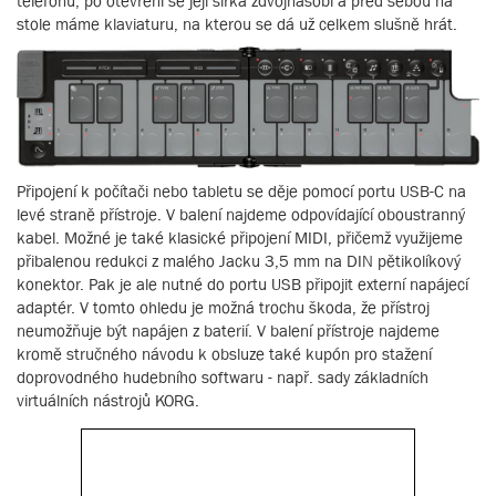
telefonu, po otevření se její šířka zdvojnásobí a před sebou na
stole máme klaviaturu, na kterou se dá už celkem slušně hrát.
Připojení k počítači nebo tabletu se děje pomocí portu USB-C na
levé straně přístroje. V balení najdeme odpovídající oboustranný
kabel. Možné je také klasické připojení MIDI, přičemž využijeme
přibalenou redukci z malého Jacku 3,5 mm na DIN pětikolíkový
konektor. Pak je ale nutné do portu USB připojit externí napájecí
adaptér. V tomto ohledu je možná trochu škoda, že přístroj
neumožňuje být napájen z baterií. V balení přístroje najdeme
kromě stručného návodu k obsluze také kupón pro stažení
doprovodného hudebního softwaru - např. sady základních
virtuálních nástrojů KORG.