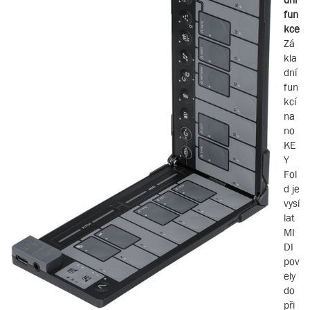
fun
kce
Zá
kla
dní
fun
kcí
na
no
KE
Y
Fol
d je
vysí
lat
MI
DI
pov
ely
do
při