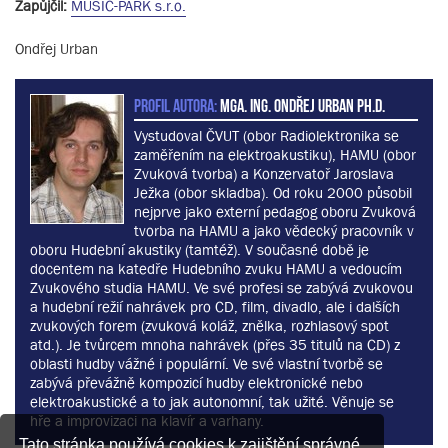
Zapůjčil:
MUSIC-PARK s.r.o.
Ondřej Urban
PROFIL AUTORA:
MgA. Ing. Ondřej Urban Ph.D.
Vystudoval ČVUT (obor Radiolektronika se
zaměřením na elektroakustiku), HAMU (obor
Zvuková tvorba) a Konzervatoř Jaroslava
Ježka (obor skladba). Od roku 2000 působil
nejprve jako externí pedagog oboru Zvuková
tvorba na HAMU a jako vědecký pracovník v
oboru Hudební akustiky (tamtéž). V současné době je
docentem na katedře Hudebního zvuku HAMU a vedoucím
Zvukového studia HAMU. Ve své profesi se zabývá zvukovou
a hudební režií nahrávek pro CD, film, divadlo, ale i dalších
zvukových forem (zvuková koláž, znělka, rozhlasový spot
atd.). Je tvůrcem mnoha nahrávek (přes 35 titulů na CD) z
oblasti hudby vážné i populární. Ve své vlastní tvorbě se
zabývá převážně kompozicí hudby elektronické nebo
elektroakustické a to jak autonomní, tak užité. Věnuje se
hře a improvizaci na klavír a varhany.
Tato stránka používá cookies k zajištění správné