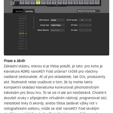
Praxe a závěr
Základní otázku, kterou si je třeba položit, je tato: pro koho je
klaviatura KORG nanoKEY Fold určena? Určitě pro všechny
nadšené cestovatele. Ať už pro skladatele, tak DJs, producenty
atd. Rozhodně nelze uvažovat o tom, že by mohla takto
kompaktní skládací klaviaturka konkurovat plnohodnotným
klávesám pro živou hru. To se od ní ale ani neočekává. Chcete-li
zkoušet zvuky v připojeném virtuálním nástroji, programovat bicí,
melodické linky či akordy, anebo třeba zadávat výšky not v
notografickém editoru, může se stát nanoKEY Fold skvělým