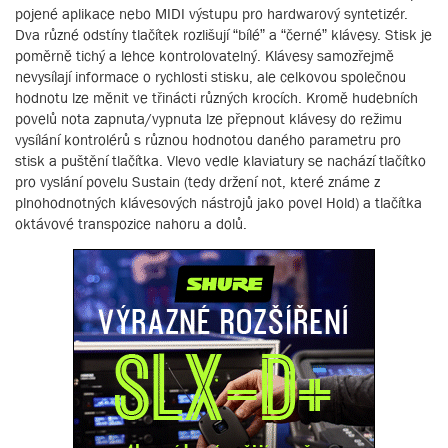
pojené aplikace nebo MIDI výstupu pro hardwarový syntetizér.
Dva různé odstíny tlačítek rozlišují “bílé” a “černé” klávesy. Stisk je
poměrně tichý a lehce kontrolovatelný. Klávesy samozřejmě
nevysílají informace o rychlosti stisku, ale celkovou společnou
hodnotu lze měnit ve třinácti různých krocích. Kromě hudebních
povelů nota zapnuta/vypnuta lze přepnout klávesy do režimu
vysílání kontrolérů s různou hodnotou daného parametru pro
stisk a puštění tlačítka. Vlevo vedle klaviatury se nachází tlačítko
pro vyslání povelu Sustain (tedy držení not, které známe z
plnohodnotných klávesových nástrojů jako povel Hold) a tlačítka
oktávové transpozice nahoru a dolů.