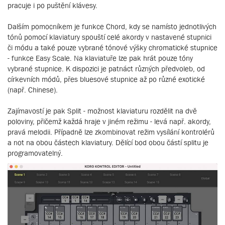
pracuje i po puštění klávesy.
Dalším pomocníkem je funkce Chord, kdy se namísto jednotlivých
tónů pomocí klaviatury spouští celé akordy v nastavené stupnici
či módu a také pouze vybrané tónové výšky chromatické stupnice
- funkce Easy Scale. Na klaviatuře lze pak hrát pouze tóny
vybrané stupnice. K dispozici je patnáct různých předvoleb, od
církevních módů, přes bluesové stupnice až po různé exotické
(např. Chinese).
Zajímavostí je pak Split - možnost klaviaturu rozdělit na dvě
poloviny, přičemž každá hraje v jiném režimu - levá např. akordy,
pravá melodii. Případně lze zkombinovat režim vysílání kontrolérů
a not na obou částech klaviatury. Dělící bod obou částí splitu je
programovatelný.