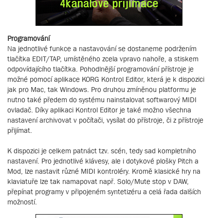
Programování
Na jednotlivé funkce a nastavování se dostaneme podržením
tlačítka EDIT/TAP, umístěného zcela vpravo nahoře, a stiskem
odpovídajícího tlačítka. Pohodlnější programování přístroje je
možné pomocí aplikace KORG Kontrol Editor, která je k dispozici
jak pro Mac, tak Windows. Pro druhou zmíněnou platformu je
nutno také předem do systému nainstalovat softwarový MIDI
ovladač. Díky aplikaci Kontrol Editor je také možno všechna
nastavení archivovat v počítači, vysílat do přístroje, či z přístroje
přijímat.
K dispozici je celkem patnáct tzv. scén, tedy sad kompletního
nastavení. Pro jednotlivé klávesy, ale i dotykové plošky Pitch a
Mod, lze nastavit různé MIDI kontroléry. Kromě klasické hry na
klaviatuře lze tak namapovat např. Solo/Mute stop v DAW,
přepínat programy v připojeném syntetizéru a celá řada dalších
možností.