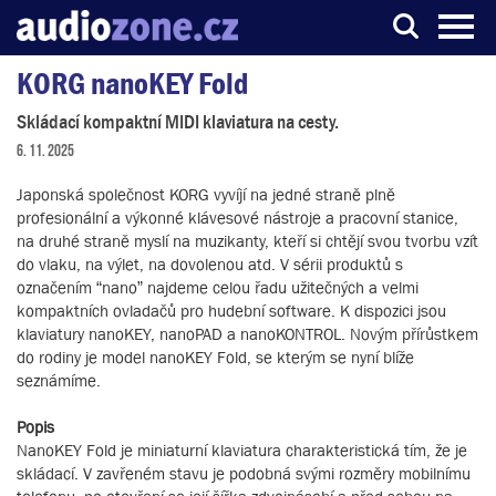
KORG nanoKEY Fold
Server o digitálním zpracování zvuku
Skládací kompaktní MIDI klaviatura na cesty.
6. 11. 2025
Japonská společnost KORG vyvíjí na jedné straně plně
profesionální a výkonné klávesové nástroje a pracovní stanice,
na druhé straně myslí na muzikanty, kteří si chtějí svou tvorbu vzít
do vlaku, na výlet, na dovolenou atd. V sérii produktů s
označením “nano” najdeme celou řadu užitečných a velmi
kompaktních ovladačů pro hudební software. K dispozici jsou
klaviatury nanoKEY, nanoPAD a nanoKONTROL. Novým přírůstkem
do rodiny je model nanoKEY Fold, se kterým se nyní blíže
seznámíme.
Popis
NanoKEY Fold je miniaturní klaviatura charakteristická tím, že je
skládací. V zavřeném stavu je podobná svými rozměry mobilnímu