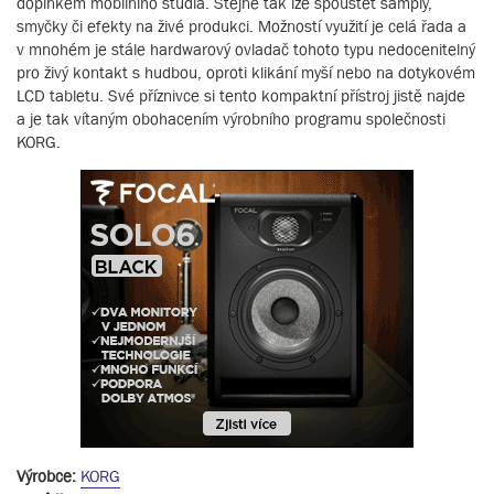
doplňkem mobilního studia. Stejně tak lze spouštět samply,
smyčky či efekty na živé produkci. Možností využití je celá řada a
v mnohém je stále hardwarový ovladač tohoto typu nedocenitelný
pro živý kontakt s hudbou, oproti klikání myší nebo na dotykovém
LCD tabletu. Své příznivce si tento kompaktní přístroj jistě najde
a je tak vítaným obohacením výrobního programu společnosti
KORG.
Výrobce:
KORG