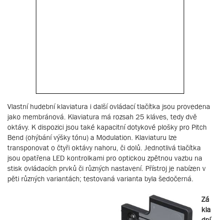
Vlastní hudební klaviatura i další ovládací tlačítka jsou provedena
jako membránová. Klaviatura má rozsah 25 kláves, tedy dvě
oktávy. K dispozici jsou také kapacitní dotykové plošky pro Pitch
Bend (ohýbání výšky tónu) a Modulation. Klaviaturu lze
transponovat o čtyři oktávy nahoru, či dolů. Jednotlivá tlačítka
jsou opatřena LED kontrolkami pro optickou zpětnou vazbu na
stisk ovládacích prvků či různých nastavení. Přístroj je nabízen v
pěti různých variantách; testovaná varianta byla šedočerná.
Zá
kla
dní