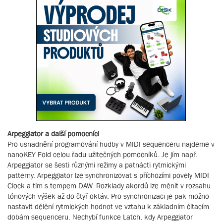
Arpeggiator a další pomocníci
Pro usnadnění programování hudby v MIDI sequenceru najdeme v
nanoKEY Fold celou řadu užitečných pomocníků. Je jím např.
Arpeggiator se šesti různými režimy a patnácti rytmickými
patterny. Arpeggiator lze synchronizovat s příchozími povely MIDI
Clock a tím s tempem DAW. Rozklady akordů lze měnit v rozsahu
tónových výšek až do čtyř oktáv. Pro synchronizaci je pak možno
nastavit dělění rytmických hodnot ve vztahu k základním čítacím
dobám sequenceru. Nechybí funkce Latch, kdy Arpeggiator