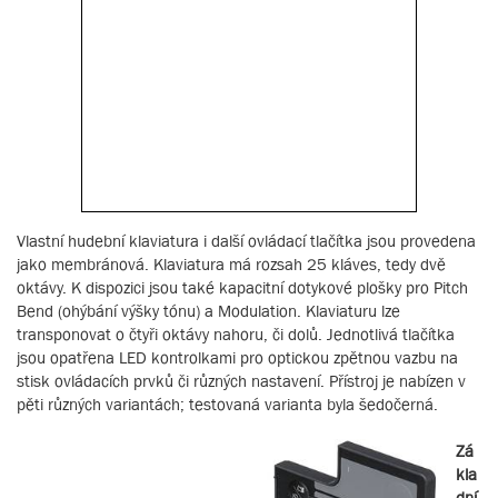
Vlastní hudební klaviatura i další ovládací tlačítka jsou provedena
jako membránová. Klaviatura má rozsah 25 kláves, tedy dvě
oktávy. K dispozici jsou také kapacitní dotykové plošky pro Pitch
Bend (ohýbání výšky tónu) a Modulation. Klaviaturu lze
transponovat o čtyři oktávy nahoru, či dolů. Jednotlivá tlačítka
jsou opatřena LED kontrolkami pro optickou zpětnou vazbu na
stisk ovládacích prvků či různých nastavení. Přístroj je nabízen v
pěti různých variantách; testovaná varianta byla šedočerná.
Zá
kla
dní