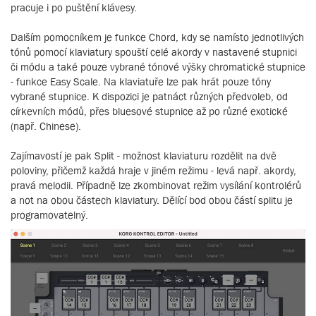
pracuje i po puštění klávesy.
Dalším pomocníkem je funkce Chord, kdy se namísto jednotlivých
tónů pomocí klaviatury spouští celé akordy v nastavené stupnici
či módu a také pouze vybrané tónové výšky chromatické stupnice
- funkce Easy Scale. Na klaviatuře lze pak hrát pouze tóny
vybrané stupnice. K dispozici je patnáct různých předvoleb, od
církevních módů, přes bluesové stupnice až po různé exotické
(např. Chinese).
Zajímavostí je pak Split - možnost klaviaturu rozdělit na dvě
poloviny, přičemž každá hraje v jiném režimu - levá např. akordy,
pravá melodii. Případně lze zkombinovat režim vysílání kontrolérů
a not na obou částech klaviatury. Dělící bod obou částí splitu je
programovatelný.