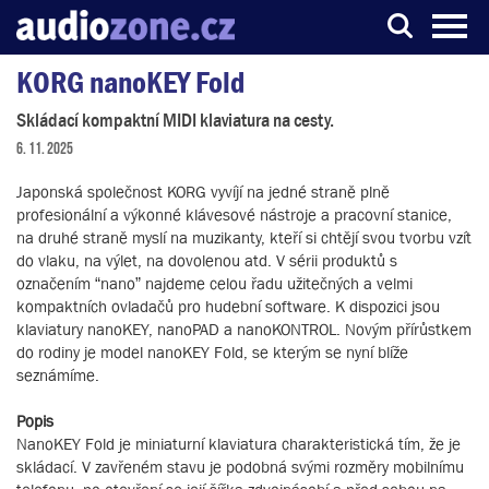
KORG nanoKEY Fold
Server o digitálním zpracování zvuku
Skládací kompaktní MIDI klaviatura na cesty.
6. 11. 2025
Japonská společnost KORG vyvíjí na jedné straně plně
profesionální a výkonné klávesové nástroje a pracovní stanice,
na druhé straně myslí na muzikanty, kteří si chtějí svou tvorbu vzít
do vlaku, na výlet, na dovolenou atd. V sérii produktů s
označením “nano” najdeme celou řadu užitečných a velmi
kompaktních ovladačů pro hudební software. K dispozici jsou
klaviatury nanoKEY, nanoPAD a nanoKONTROL. Novým přírůstkem
do rodiny je model nanoKEY Fold, se kterým se nyní blíže
seznámíme.
Popis
NanoKEY Fold je miniaturní klaviatura charakteristická tím, že je
skládací. V zavřeném stavu je podobná svými rozměry mobilnímu