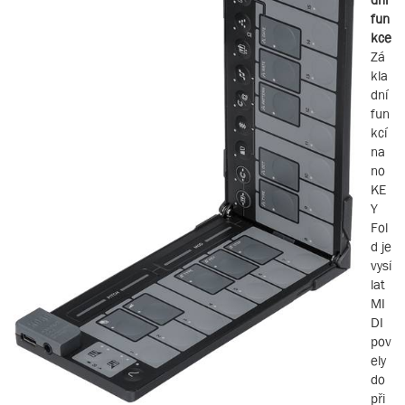
fun
kce
Zá
kla
dní
fun
kcí
na
no
KE
Y
Fol
d je
vysí
lat
MI
DI
pov
ely
do
při