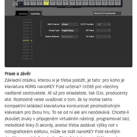
Praxe a závěr
Základní otázku, kterou si je třeba položit, je tato: pro koho je
klaviatura KORG nanoKEY Fold určena? Určitě pro všechny
nadšené cestovatele. Ať už pro skladatele, tak DJs, producenty
atd. Rozhodně nelze uvažovat o tom, že by mohla takto
kompaktní skládací klaviaturka konkurovat plnohodnotným
klávesám pro živou hru. To se od ní ale ani neočekává. Chcete-li
zkoušet zvuky v připojeném virtuálním nástroji, programovat bicí,
melodické linky či akordy, anebo třeba zadávat výšky not v
notografickém editoru, může se stát nanoKEY Fold skvělým