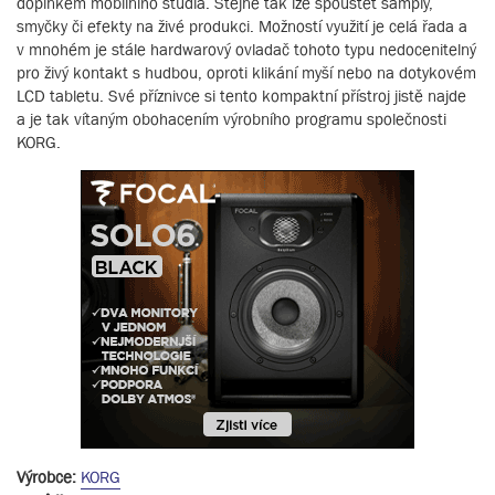
doplňkem mobilního studia. Stejně tak lze spouštět samply,
smyčky či efekty na živé produkci. Možností využití je celá řada a
v mnohém je stále hardwarový ovladač tohoto typu nedocenitelný
pro živý kontakt s hudbou, oproti klikání myší nebo na dotykovém
LCD tabletu. Své příznivce si tento kompaktní přístroj jistě najde
a je tak vítaným obohacením výrobního programu společnosti
KORG.
Výrobce:
KORG