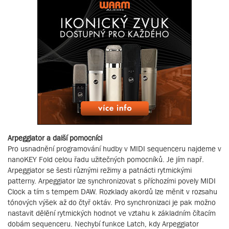
Arpeggiator a další pomocníci
Pro usnadnění programování hudby v MIDI sequenceru najdeme v
nanoKEY Fold celou řadu užitečných pomocníků. Je jím např.
Arpeggiator se šesti různými režimy a patnácti rytmickými
patterny. Arpeggiator lze synchronizovat s příchozími povely MIDI
Clock a tím s tempem DAW. Rozklady akordů lze měnit v rozsahu
tónových výšek až do čtyř oktáv. Pro synchronizaci je pak možno
nastavit dělění rytmických hodnot ve vztahu k základním čítacím
dobám sequenceru. Nechybí funkce Latch, kdy Arpeggiator