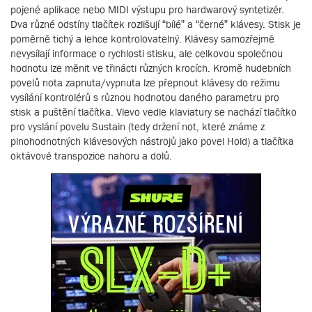
pojené aplikace nebo MIDI výstupu pro hardwarový syntetizér.
Dva různé odstíny tlačítek rozlišují “bílé” a “černé” klávesy. Stisk je
poměrně tichý a lehce kontrolovatelný. Klávesy samozřejmě
nevysílají informace o rychlosti stisku, ale celkovou společnou
hodnotu lze měnit ve třinácti různých krocích. Kromě hudebních
povelů nota zapnuta/vypnuta lze přepnout klávesy do režimu
vysílání kontrolérů s různou hodnotou daného parametru pro
stisk a puštění tlačítka. Vlevo vedle klaviatury se nachází tlačítko
pro vyslání povelu Sustain (tedy držení not, které známe z
plnohodnotných klávesových nástrojů jako povel Hold) a tlačítka
oktávové transpozice nahoru a dolů.