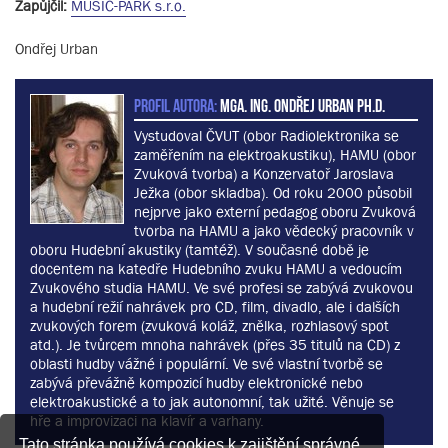
Zapůjčil:
MUSIC-PARK s.r.o.
Ondřej Urban
PROFIL AUTORA:
MgA. Ing. Ondřej Urban Ph.D.
Vystudoval ČVUT (obor Radiolektronika se
zaměřením na elektroakustiku), HAMU (obor
Zvuková tvorba) a Konzervatoř Jaroslava
Ježka (obor skladba). Od roku 2000 působil
nejprve jako externí pedagog oboru Zvuková
tvorba na HAMU a jako vědecký pracovník v
oboru Hudební akustiky (tamtéž). V současné době je
docentem na katedře Hudebního zvuku HAMU a vedoucím
Zvukového studia HAMU. Ve své profesi se zabývá zvukovou
a hudební režií nahrávek pro CD, film, divadlo, ale i dalších
zvukových forem (zvuková koláž, znělka, rozhlasový spot
atd.). Je tvůrcem mnoha nahrávek (přes 35 titulů na CD) z
oblasti hudby vážné i populární. Ve své vlastní tvorbě se
zabývá převážně kompozicí hudby elektronické nebo
elektroakustické a to jak autonomní, tak užité. Věnuje se
hře a improvizaci na klavír a varhany.
Tato stránka používá cookies k zajištění správné