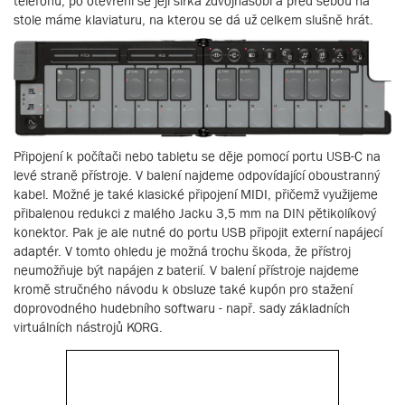
telefonu, po otevření se její šířka zdvojnásobí a před sebou na
stole máme klaviaturu, na kterou se dá už celkem slušně hrát.
Připojení k počítači nebo tabletu se děje pomocí portu USB-C na
levé straně přístroje. V balení najdeme odpovídající oboustranný
kabel. Možné je také klasické připojení MIDI, přičemž využijeme
přibalenou redukci z malého Jacku 3,5 mm na DIN pětikolíkový
konektor. Pak je ale nutné do portu USB připojit externí napájecí
adaptér. V tomto ohledu je možná trochu škoda, že přístroj
neumožňuje být napájen z baterií. V balení přístroje najdeme
kromě stručného návodu k obsluze také kupón pro stažení
doprovodného hudebního softwaru - např. sady základních
virtuálních nástrojů KORG.