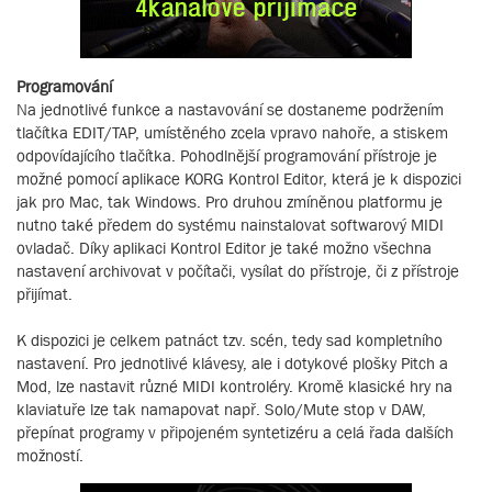
Programování
Na jednotlivé funkce a nastavování se dostaneme podržením
tlačítka EDIT/TAP, umístěného zcela vpravo nahoře, a stiskem
odpovídajícího tlačítka. Pohodlnější programování přístroje je
možné pomocí aplikace KORG Kontrol Editor, která je k dispozici
jak pro Mac, tak Windows. Pro druhou zmíněnou platformu je
nutno také předem do systému nainstalovat softwarový MIDI
ovladač. Díky aplikaci Kontrol Editor je také možno všechna
nastavení archivovat v počítači, vysílat do přístroje, či z přístroje
přijímat.
K dispozici je celkem patnáct tzv. scén, tedy sad kompletního
nastavení. Pro jednotlivé klávesy, ale i dotykové plošky Pitch a
Mod, lze nastavit různé MIDI kontroléry. Kromě klasické hry na
klaviatuře lze tak namapovat např. Solo/Mute stop v DAW,
přepínat programy v připojeném syntetizéru a celá řada dalších
možností.