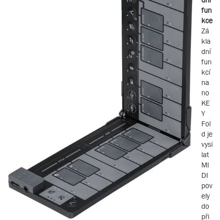
fun
kce
Zá
kla
dní
fun
kcí
na
no
KE
Y
Fol
d je
vysí
lat
MI
DI
pov
ely
do
při