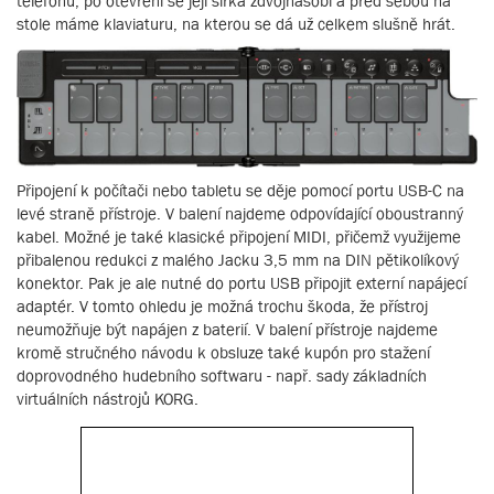
telefonu, po otevření se její šířka zdvojnásobí a před sebou na
stole máme klaviaturu, na kterou se dá už celkem slušně hrát.
Připojení k počítači nebo tabletu se děje pomocí portu USB-C na
levé straně přístroje. V balení najdeme odpovídající oboustranný
kabel. Možné je také klasické připojení MIDI, přičemž využijeme
přibalenou redukci z malého Jacku 3,5 mm na DIN pětikolíkový
konektor. Pak je ale nutné do portu USB připojit externí napájecí
adaptér. V tomto ohledu je možná trochu škoda, že přístroj
neumožňuje být napájen z baterií. V balení přístroje najdeme
kromě stručného návodu k obsluze také kupón pro stažení
doprovodného hudebního softwaru - např. sady základních
virtuálních nástrojů KORG.