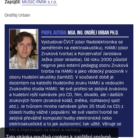
Zapůjčil:
MUSIC-PARK s.r.o.
Ondřej Urban
PROFIL AUTORA:
MgA. Ing. Ondřej Urban Ph.D.
Vystudoval ČVUT (obor Radiolektronika se
zaměřením na elektroakustiku), HAMU (obor
Zvuková tvorba) a Konzervatoř Jaroslava
Ježka (obor skladba). Od roku 2000 působil
nejprve jako externí pedagog oboru Zvuková
tvorba na HAMU a jako vědecký pracovník v
oboru Hudební akustiky (tamtéž). V současné době je
docentem na katedře Hudebního zvuku HAMU a vedoucím
Zvukového studia HAMU. Ve své profesi se zabývá zvukovou
a hudební režií nahrávek pro CD, film, divadlo, ale i dalších
zvukových forem (zvuková koláž, znělka, rozhlasový spot
atd.). Je tvůrcem mnoha nahrávek (přes 35 titulů na CD) z
oblasti hudby vážné i populární. Ve své vlastní tvorbě se
zabývá převážně kompozicí hudby elektronické nebo
elektroakustické a to jak autonomní, tak užité. Věnuje se
hře a improvizaci na klavír a varhany.
Tato stránka používá cookies k zajištění správné