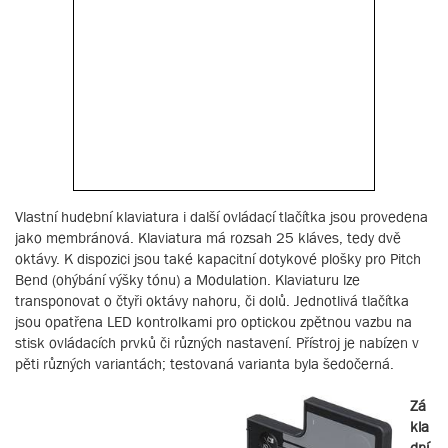
Vlastní hudební klaviatura i další ovládací tlačítka jsou provedena
jako membránová. Klaviatura má rozsah 25 kláves, tedy dvě
oktávy. K dispozici jsou také kapacitní dotykové plošky pro Pitch
Bend (ohýbání výšky tónu) a Modulation. Klaviaturu lze
transponovat o čtyři oktávy nahoru, či dolů. Jednotlivá tlačítka
jsou opatřena LED kontrolkami pro optickou zpětnou vazbu na
stisk ovládacích prvků či různých nastavení. Přístroj je nabízen v
pěti různých variantách; testovaná varianta byla šedočerná.
Zá
kla
dní