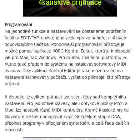
Programování
Na jednotlivé funkce a nastavování se dostaneme podržením
tlačítka EDIT/TAP, umístěného zcela vpravo nahoře, a stiskem
odpovídajícího tlačítka. Pohodlnější programování přístroje je
možné pomocí aplikace KORG Kontrol Editor, která je k dispozici
jak pro Mac, tak Windows. Pro druhou zmíněnou platformu je
nutno také předem do systému nainstalovat softwarový MIDI
ovladač. Díky aplikaci Kontrol Editor je také možno všechna
nastavení archivovat v počítači, vysílat do přístroje, či z přístroje
přijímat.
K dispozici je celkem patnáct tzv. scén, tedy sad kompletního
nastavení. Pro jednotlivé klávesy, ale i dotykové plošky Pitch a
Mod, lze nastavit různé MIDI kontroléry. Kromě klasické hry na
klaviatuře lze tak namapovat např. Solo/Mute stop v DAW,
přepínat programy v připojeném syntetizéru a celá řada dalších
možností.