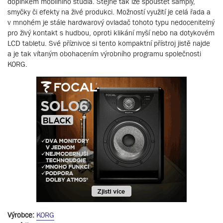
doplňkem mobilního studia. Stejně tak lze spouštět samply,
smyčky či efekty na živé produkci. Možností využití je celá řada a
v mnohém je stále hardwarový ovladač tohoto typu nedocenitelný
pro živý kontakt s hudbou, oproti klikání myší nebo na dotykovém
LCD tabletu. Své příznivce si tento kompaktní přístroj jistě najde
a je tak vítaným obohacením výrobního programu společnosti
KORG.
Výrobce:
KORG