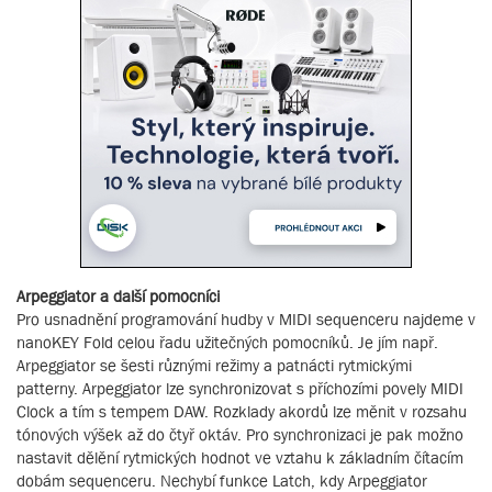
Arpeggiator a další pomocníci
Pro usnadnění programování hudby v MIDI sequenceru najdeme v
nanoKEY Fold celou řadu užitečných pomocníků. Je jím např.
Arpeggiator se šesti různými režimy a patnácti rytmickými
patterny. Arpeggiator lze synchronizovat s příchozími povely MIDI
Clock a tím s tempem DAW. Rozklady akordů lze měnit v rozsahu
tónových výšek až do čtyř oktáv. Pro synchronizaci je pak možno
nastavit dělění rytmických hodnot ve vztahu k základním čítacím
dobám sequenceru. Nechybí funkce Latch, kdy Arpeggiator