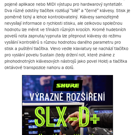
pojené aplikace nebo MIDI výstupu pro hardwarový syntetizér.
Dva různé odstíny tlačítek rozlišují “bílé” a “černé” klávesy. Stisk je
poměrně tichý a lehce kontrolovatelný. Klávesy samozřejmě
nevysílají informace o rychlosti stisku, ale celkovou společnou
hodnotu lze měnit ve třinácti různých krocích. Kromě hudebních
povelů nota zapnuta/vypnuta lze přepnout klávesy do režimu
vysílání kontrolérů s různou hodnotou daného parametru pro
stisk a puštění tlačítka. Vlevo vedle klaviatury se nachází tlačítko
pro vyslání povelu Sustain (tedy držení not, které známe z
plnohodnotných klávesových nástrojů jako povel Hold) a tlačítka
oktávové transpozice nahoru a dolů.