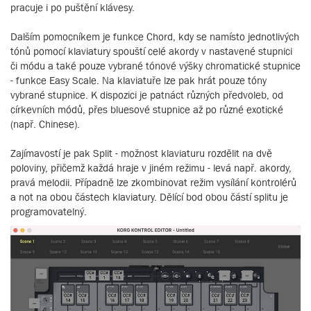
pracuje i po puštění klávesy.
Dalším pomocníkem je funkce Chord, kdy se namísto jednotlivých
tónů pomocí klaviatury spouští celé akordy v nastavené stupnici
či módu a také pouze vybrané tónové výšky chromatické stupnice
- funkce Easy Scale. Na klaviatuře lze pak hrát pouze tóny
vybrané stupnice. K dispozici je patnáct různých předvoleb, od
církevních módů, přes bluesové stupnice až po různé exotické
(např. Chinese).
Zajímavostí je pak Split - možnost klaviaturu rozdělit na dvě
poloviny, přičemž každá hraje v jiném režimu - levá např. akordy,
pravá melodii. Případně lze zkombinovat režim vysílání kontrolérů
a not na obou částech klaviatury. Dělící bod obou částí splitu je
programovatelný.