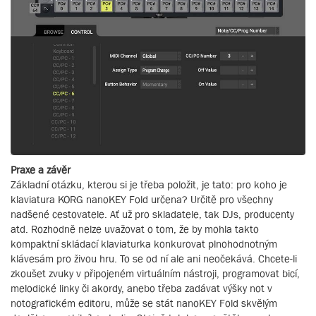
Praxe a závěr
Základní otázku, kterou si je třeba položit, je tato: pro koho je
klaviatura KORG nanoKEY Fold určena? Určitě pro všechny
nadšené cestovatele. Ať už pro skladatele, tak DJs, producenty
atd. Rozhodně nelze uvažovat o tom, že by mohla takto
kompaktní skládací klaviaturka konkurovat plnohodnotným
klávesám pro živou hru. To se od ní ale ani neočekává. Chcete-li
zkoušet zvuky v připojeném virtuálním nástroji, programovat bicí,
melodické linky či akordy, anebo třeba zadávat výšky not v
notografickém editoru, může se stát nanoKEY Fold skvělým