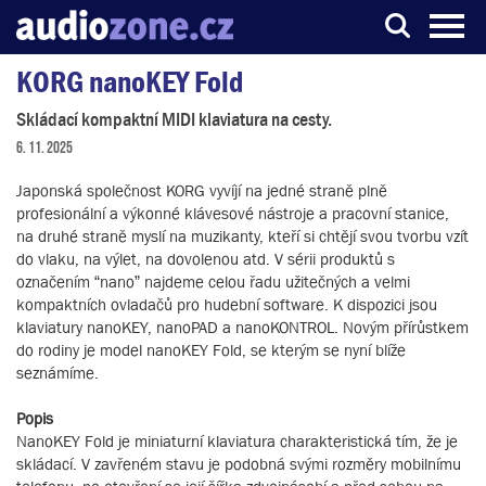
KORG nanoKEY Fold
Server o digitálním zpracování zvuku
Skládací kompaktní MIDI klaviatura na cesty.
6. 11. 2025
Japonská společnost KORG vyvíjí na jedné straně plně
profesionální a výkonné klávesové nástroje a pracovní stanice,
na druhé straně myslí na muzikanty, kteří si chtějí svou tvorbu vzít
do vlaku, na výlet, na dovolenou atd. V sérii produktů s
označením “nano” najdeme celou řadu užitečných a velmi
kompaktních ovladačů pro hudební software. K dispozici jsou
klaviatury nanoKEY, nanoPAD a nanoKONTROL. Novým přírůstkem
do rodiny je model nanoKEY Fold, se kterým se nyní blíže
seznámíme.
Popis
NanoKEY Fold je miniaturní klaviatura charakteristická tím, že je
skládací. V zavřeném stavu je podobná svými rozměry mobilnímu