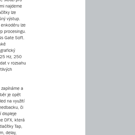
imi najdeme
čítky lze
šný výstup.
o enkodéru lze
yp procesingu.
Ns Gate Soft.
ské
 grafický
125 Hz, 250
ádat v rozsahu
tlivých
i zapínáme a
běr je opět
ed na využití
eedbacku, či
 displeje
ce DFX, která
lačítky Tap,
m, delay,