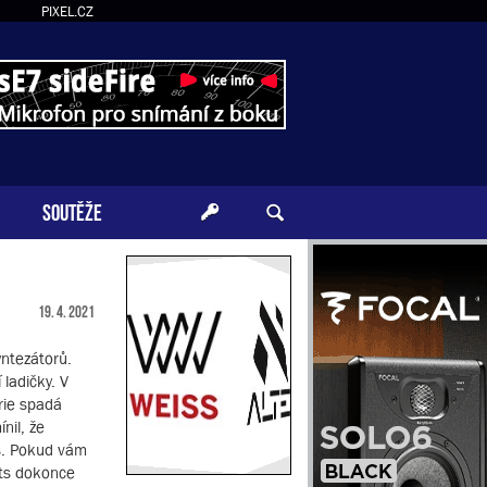
PIXEL.CZ
SOUTĚŽE
19. 4. 2021
ntezátorů.
ladičky. V
rie spadá
nil, že
ts. Pokud vám
ats dokonce