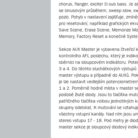
chorus, flanger, exciter či sub bass. Je 
se sinusovým průběhem, sweep slow, swe
pozic. Pohyb v nastavení zajišťuje, zmíněn
pro resetování, například grafických ekv
Save Scene, Erase Scene, Memorize Mod
Memory, Factory Reset a konečně Syst
Sekce AUX Master je vybavena čtveřicí k
kontrolního AFL poslechu, který je indik
sběrnici na sloupcovém indikátoru. Pote
3 a 4. Do těchto sluchátkových výstupů l
master výstupu a případně do AUXů. Pokud
je lze nastavit vedlejším potenciometre
1 a 2. Poměrně hodně místa v master sekc
podobě žluté diody. Jsou to tlačítka mu
patřičného tlačítka volbou jednotlivých
skupiny odebírat, K mutování se vztahuj
všechny vstupní kanály. Nad ním jsou um
stereo vstupu 17 - 18. Pod metry je di
master sekce je sloupcový diodový indik