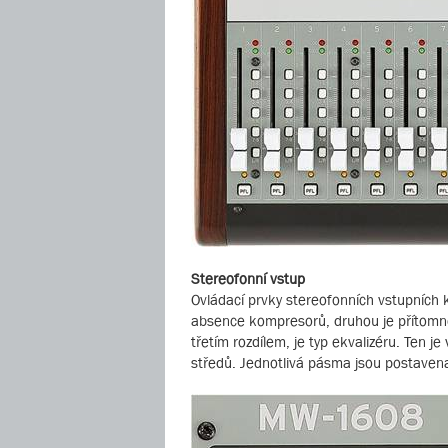
Stereofonní vstup
Ovládací prvky stereofonních vstupních k
absence kompresorů, druhou je přítomno
třetím rozdílem, je typ ekvalizéru. Ten j
středů. Jednotlivá pásma jsou postaven