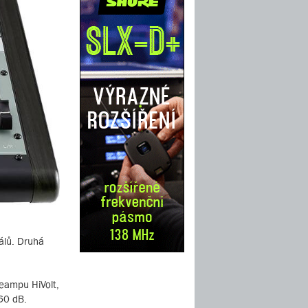
álů. Druhá
reampu HiVolt,
+60 dB.