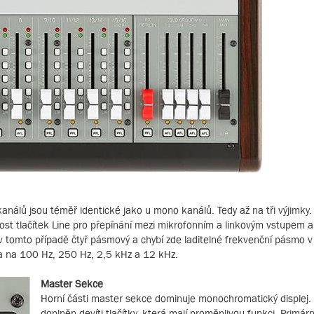
análů jsou téměř identické jako u mono kanálů. Tedy až na tři výjimky. 
st tlačítek Line pro přepínání mezi mikrofonním a linkovým vstupem 
e v tomto případě čtyř pásmový a chybí zde laditelné frekvenční pásmo v
a na 100 Hz, 250 Hz, 2,5 kHz a 12 kHz.
Master Sekce
Horní části master sekce dominuje monochromatický displej. 
doplněn devíti tlačítky, která mají proměnlivou funkci. Primárn