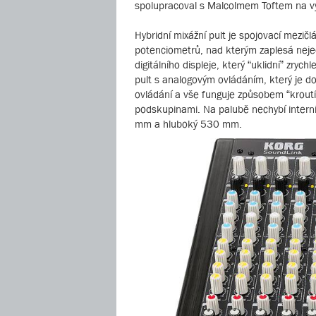
spolupracoval s Malcolmem Toftem na výv
Hybridní mixážní pult je spojovací mezičl
potenciometrů, nad kterým zaplesá nejed
digitálního displeje, který “uklidní” zr
pult s analogovým ovládáním, který je do
ovládání a vše funguje způsobem “kroutí
podskupinami. Na palubě nechybí interní
mm a hluboký 530 mm.