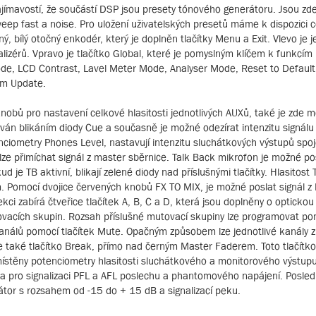
zajímavostí, že součástí DSP jsou presety tónového generátoru. Jsou zde
ep fast a noise. Pro uložení uživatelských presetů máme k dispozici
ý, bílý otočný enkodér, který je doplněn tlačítky Menu a Exit. Vlevo je j
alizérů. Vpravo je tlačítko Global, které je pomyslným klíčem k funkcí
e, LCD Contrast, Lavel Meter Mode, Analyser Mode, Reset to Default,
em Update.
nobů pro nastavení celkové hlasitosti jednotlivých AUXů, také je zde m
ován blikáním diody Cue a současně je možné odezírat intenzitu signálu
nciometry Phones Level, nastavují intenzitu sluchátkových výstupů spo
ze přimíchat signál z master sběrnice. Talk Back mikrofon je možné po
 je TB aktivní, blikají zelené diody nad příslušnými tlačítky. Hlasitost
m. Pomocí dvojice červených knobů FX TO MIX, je možné poslat signál 
i zabírá čtveřice tlačítek A, B, C a D, která jsou doplněny o optickou
tovacích skupin. Rozsah příslušné mutovací skupiny lze programovat po
 kanálů pomocí tlačítek Mute. Opačným způsobem lze jednotlivé kanály 
e také tlačítko Break, přímo nad černým Master Faderem. Toto tlačítk
ístěny potenciometry hlasitosti sluchátkového a monitorového výstupu
oda pro signalizaci PFL a AFL poslechu a phantomového napájení. Posl
átor s rozsahem od -15 do + 15 dB a signalizací peku.