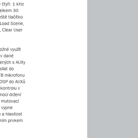
 čtyři: 1 kHz
 celkem 30
eště tlačítko
m Load Scene,
 Clear User
ožné využít
 v dané
jených s AUXy
sílat do
 TB mikrofonu
z DSP do AUXů
 kontrolu v
mocí držení
z mutovací
o vypne
 a hlasitost
edním prvkem