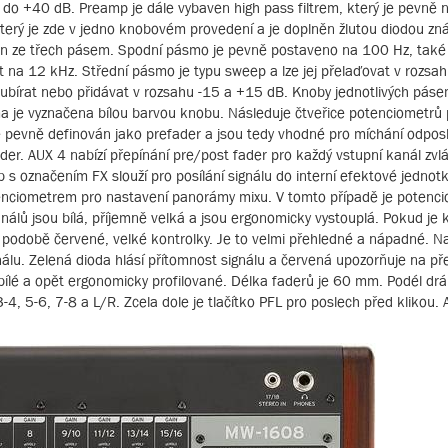
0 do +40 dB. Preamp je dále vybaven high pass filtrem, který je pevně
erý je zde v jedno knobovém provedení a je doplněn žlutou diodou zná
žen ze třech pásem. Spodní pásmo je pevně postaveno na 100 Hz, také
 na 12 kHz. Střední pásmo je typu sweep a lze jej přelaďovat v rozsa
ubírat nebo přidávat v rozsahu -15 a +15 dB. Knoby jednotlivých páse
 je vyznačena bílou barvou knobu. Následuje čtveřice potenciometrů 
je pevně definován jako prefader a jsou tedy vhodné pro míchání odpo
der. AUX 4 nabízí přepínání pre/post fader pro každý vstupní kanál zvl
b s označením FX slouží pro posílání signálu do interní efektové jednot
tenciometrem pro nastavení panorámy mixu. V tomto případě je potenc
análů jsou bílá, příjemně velká a jsou ergonomicky vystouplá. Pokud je 
v podobě červené, velké kontrolky. Je to velmi přehledné a nápadné. Na
gnálu. Zelená dioda hlásí přítomnost signálu a červená upozorňuje na př
ílé a opět ergonomicky profilované. Délka faderů je 60 mm. Podél drá
3-4, 5-6, 7-8 a L/R. Zcela dole je tlačítko PFL pro poslech před klikou.