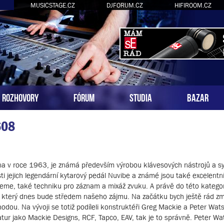
MUSICSTAGE.CZ
DJFORUM.CZ
HIFIROOM.CZ
ROZHOVORY
FÓRUM
STUDIA
BAZAR
608
na v roce 1963, je známá především výrobou klávesových nástrojů a sy
i jejich legendární kytarový pedál Nuvibe a známé jsou také excelentní 
eme, také techniku pro záznam a mixáž zvuku. A právě do této katego
terý dnes bude středem našeho zájmu. Na začátku bych ještě rád zmí
dou. Na vývoji se totiž podíleli konstruktéři Greg Mackie a Peter Wa
tur jako Mackie Designs, RCF, Tapco, EAV, tak je to správně. Peter W