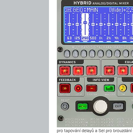
pro tapování delayů a Sel pro brouzdání