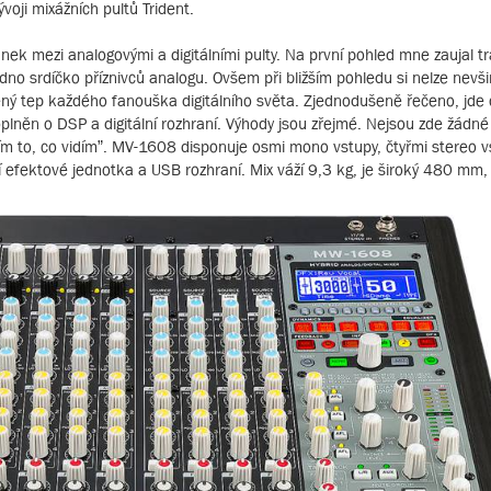
oji mixážních pultů Trident.
ánek mezi analogovými a digitálními pulty. Na první pohled mne zaujal tra
no srdíčko příznivců analogu. Ovšem při bližším pohledu si nelze nevš
ychlený tep každého fanouška digitálního světa. Zjednodušeně řečeno, jde
plněn o DSP a digitální rozhraní. Výhody jsou zřejmé. Nejsou zde žádné 
m to, co vidím”. MV-1608 disponuje osmi mono vstupy, čtyřmi stereo v
 efektové jednotka a USB rozhraní. Mix váží 9,3 kg, je široký 480 mm