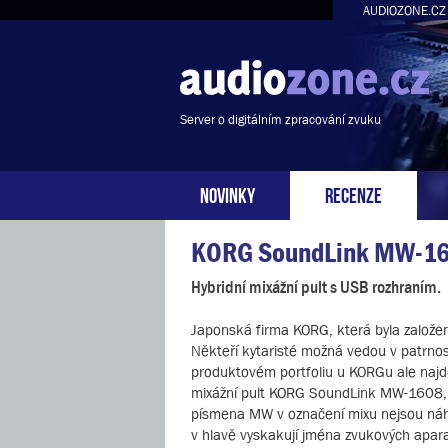
AUDIOZONE.CZ
Server o digitálním zpracování zvuku
NOVINKY
RECENZE
KORG SoundLink MW-1
Hybridní mixážní pult s USB rozhraním.
Japonská firma KORG, která byla založe
Někteří kytaristé možná vedou v patrnost
produktovém portfoliu u KORGu ale najd
mixážní pult KORG SoundLink MW-1608, k
písmena MW v označení mixu nejsou náho
v hlavě vyskakují jména zvukových apara