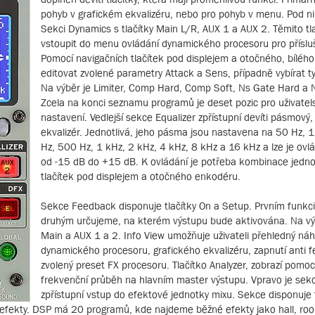
pohyb v grafickém ekvalizéru, nebo pro pohyb v menu. Pod n
Sekci Dynamics s tlačítky Main L/R, AUX 1 a AUX 2. Těmito tla
vstoupit do menu ovládání dynamického procesoru pro příslu
Pomocí navigačních tlačítek pod displejem a otočného, bíléh
editovat zvolené parametry Attack a Sens, případně vybírat t
Na výběr je Limiter, Comp Hard, Comp Soft, Ns Gate Hard a 
Zcela na konci seznamu programů je deset pozic pro uživatel
nastavení. Vedlejší sekce Equalizer zpřístupní devíti pásmový,
ekvalizér. Jednotlivá, jeho pásma jsou nastavena na 50 Hz, 
Hz, 500 Hz, 1 kHz, 2 kHz, 4 kHz, 8 kHz a 16 kHz a lze je ovl
od -15 dB do +15 dB. K ovládání je potřeba kombinace jedno
tlačítek pod displejem a otočného enkodéru.
Sekce Feedback disponuje tlačítky On a Setup. Prvním funkc
druhým určujeme, na kterém výstupu bude aktivována. Na vý
Main a AUX 1 a 2. Info View umožňuje uživateli přehledný náhl
dynamického procesoru, grafického ekvalizéru, zapnutí anti f
zvolený preset FX procesoru. Tlačítko Analyzer, zobrazí pomocí
frekvenční průběh na hlavním master výstupu. Vpravo je sek
zpřístupní vstup do efektové jednotky mixu. Sekce disponuje t
 efekty. DSP má 20 programů, kde najdeme běžné efekty jako hall, roo