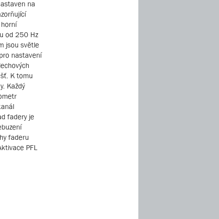
 nastaven na
zorňující
 horní
hu od 250 Hz
m jsou světle
pro nastavení
slechových
ášť. K tomu
ky. Každý
iometr
kanál
d fadery je
ebuzení
hy faderu
 Aktivace PFL