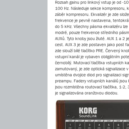
Rozsah gainu pro linkový vstup je od -1
100 Hz. Následuje sekce kompresoru, kt
záběr kompresoru. Ekvalizér je zde slo
frekvence je pevně nastavena, tentokrát
do 5 kHz. Všechny pásma ekvalizéru lze 
modré, pouze frekvence středního pásma
AUXů. Tyto knoby jsou žluté. AUX 1 a 2 
cest. AUX 3 je zde postaven jako post fa
zde slouží bílé tlačítko PRE. Červený kno
vstupní kanál je vybaven obligátním po
černobílý. Mutovací tlačítka vstupních k
zamutovaný, je zde optická signalizace 
umístěna dvojice diod pro signalizaci si
preampu. Fadery vstupních kanálů jsou b
jsou rozmístěna routovací tlačítka, 1-2, 
je signalizována oranžovou diodou.