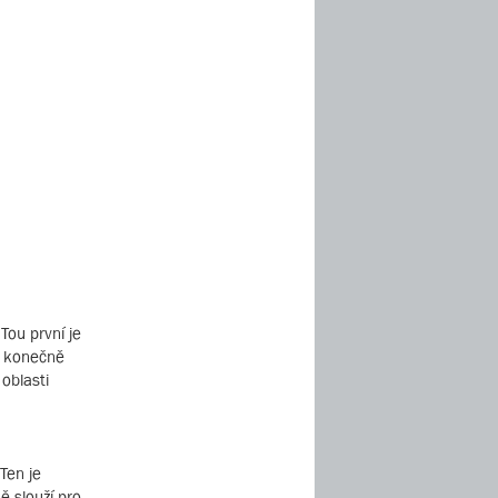
Tou první je
a konečně
 oblasti
Ten je
ě slouží pro