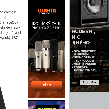
diční “les”
imnout
 o analogový
skryté vrstvy
stupy a čtyřmi
, vysoký 187