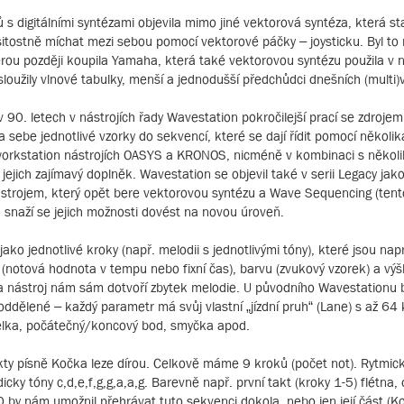
ů s digitálními syntézami objevila mimo jiné vektorová syntéza, která st
asitostně míchat mezi sebou pomocí vektorové páčky – joysticku. Byl to
erou později koupila Yamaha, která také vektorovou syntézu použila v n
loužily vlnové tabulky, menší a jednodušší předchůdci dnešních (multi)
0. letech v nástrojích řady Wavestation pokročilejší prací se zdrojem
 sebe jednotlivé vzorky do sekvencí, které se dají řídit pomocí několi
a workstation nástrojích OASYS a KRONOS, nicméně v kombinaci s několik
jejich zajímavý doplněk. Wavestation se objevil také v serii Legacy jak
ástrojem, který opět bere vektorovou syntézu a Wave Sequencing (tent
a snaží se jejich možnosti dovést na novou úroveň.
ko jednotlivé kroky (např. melodii s jednotlivými tóny), které jsou n
notová hodnota v tempu nebo fixní čas), barvu (zvukový vzorek) a výš
a nástroj nám sám dotvoří zbytek melodie. U původního Wavestationu b
oddělené – každý parametr má svůj vlastní „jízdní pruh“ (Lane) s až 64 
délka, počátečný/koncový bod, smyčka apod.
kty písně Kočka leze dírou. Celkově máme 9 kroků (počet not). Rytmick
icky tóny c,d,e,f,g,g,a,a,g. Barevně např. první takt (kroky 1-5) flétna,
 by nám umožnil přehrávat tuto sekvenci dokola, nebo jen její část (Ko