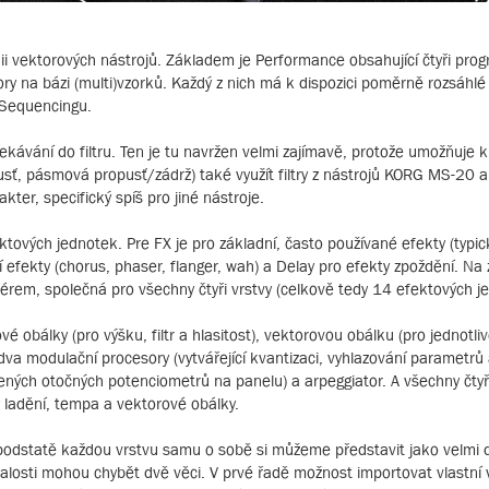
nii vektorových nástrojů. Základem je Performance obsahující čtyři prog
átory na bázi (multi)vzorků. Každý z nich má k dispozici poměrně rozsáhl
 Sequencingu.
ekávání do filtru. Ten je tu navržen velmi zajímavě, protože umožňuje 
sť, pásmová propusť/zádrž) také využít filtry z nástrojů KORG MS-20 a 
kter, specifický spíš pro jiné nástroje.
ktových jednotek. Pre FX je pro základní, často používané efekty (typic
fekty (chorus, phaser, flanger, wah) a Delay pro efekty zpoždění. Na z
érem, společná pro všechny čtyři vrstvy (celkově tedy 14 efektových j
vé obálky (pro výšku, filtr a hlasitost), vektorovou obálku (pro jednotli
), dva modulační procesory (vytvářející kvantizaci, vyhlazování parametrů
ených otočných potenciometrů na panelu) a arpeggiator. A všechny čtyři
 ladění, tempa a vektorové obálky.
 podstatě každou vrstvu samu o sobě si můžeme představit jako velmi 
losti mohou chybět dvě věci. V prvé řadě možnost importovat vlastní 