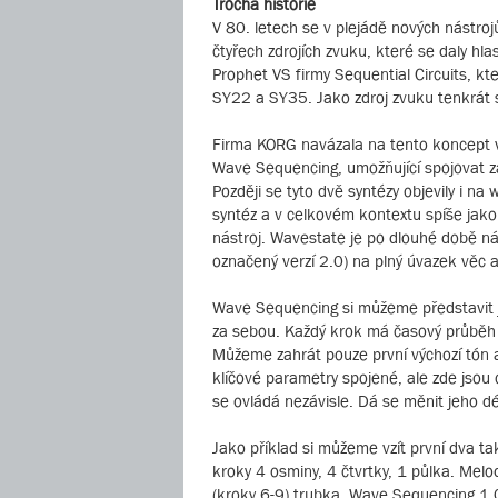
Trocha historie
V 80. letech se v plejádě nových nástroj
čtyřech zdrojích zvuku, které se daly hl
Prophet VS firmy Sequential Circuits, kt
SY22 a SY35. Jako zdroj zvuku tenkrát s
Firma KORG navázala na tento koncept v 9
Wave Sequencing, umožňující spojovat za
Později se tyto dvě syntézy objevily i n
syntéz a v celkovém kontextu spíše jako 
nástroj. Wavestate je po dlouhé době n
označený verzí 2.0) na plný úvazek věc 
Wave Sequencing si můžeme představit ja
za sebou. Každý krok má časový průběh (
Můžeme zahrát pouze první výchozí tón 
klíčové parametry spojené, ale zde jsou 
se ovládá nezávisle. Dá se měnit jeho 
Jako příklad si můžeme vzít první dva ta
kroky 4 osminy, 4 čtvrtky, 1 půlka. Melod
(kroky 6-9) trubka. Wave Sequencing 1.0