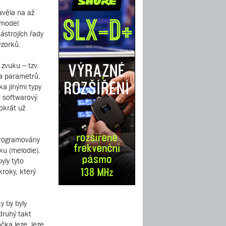
avěla na až
 model
ástrojích řady
vzorků.
 zvuku – tzv.
ka parametrů.
a jinými typy
o softwarový
okrát už
aprogramovány
ku (melodie).
yly tyto
kroky, který
y by byly
 druhý takt
čka leze, leze