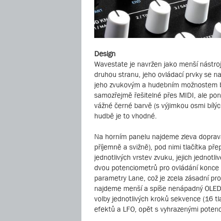
Design
Wavestate je navržen jako menší nástro
druhou stranu, jeho ovládací prvky se n
jeho zvukovým a hudebním možnostem by si
samozřejmě řešitelné přes MIDI, ale poně
vážné černé barvě (s výjimkou osmi bíl
hudbě je to vhodné.
Na horním panelu najdeme zleva doprava 
příjemně a svižně), pod nimi tlačítka pře
jednotlivých vrstev zvuku, jejich jednotl
dvou potenciometrů pro ovládání konce 
parametry Lane, což je zcela zásadní pro
najdeme menší a spíše nenápadný OLED d
volby jednotlivých kroků sekvence (16 t
efektů a LFO, opět s vyhrazenými potenc