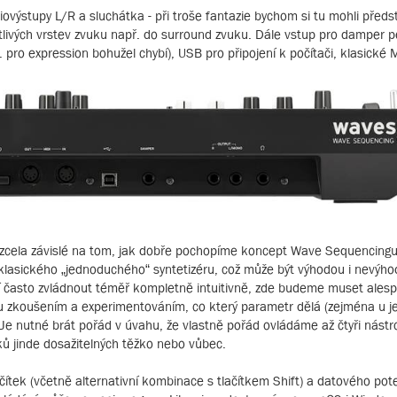
ýstupy L/R a sluchátka - při troše fantazie bychom si tu mohli předsta
otlivých vrstev zvuku např. do surround zvuku. Dále vstup pro damper p
 pro expression bohužel chybí), USB pro připojení k počítači, klasické
h, zcela závislé na tom, jak dobře pochopíme koncept Wave Sequencingu.
 u klasického „jednoduchého“ syntetizéru, což může být výhodou i nevýh
dají často zvládnout téměř kompletně intuitivně, zde budeme muset ales
u zkoušením a experimentováním, co který parametr dělá (zejména u je
Je nutné brát pořád v úvahu, že vlastně pořád ovládáme až čtyři nástro
ků jinde dosažitelných těžko nebo vůbec.
ačítek (včetně alternativní kombinace s tlačítkem Shift) a datového po