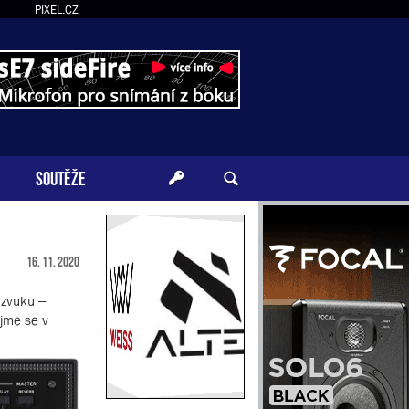
PIXEL.CZ
SOUTĚŽE
16. 11. 2020
 zvuku –
ejme se v