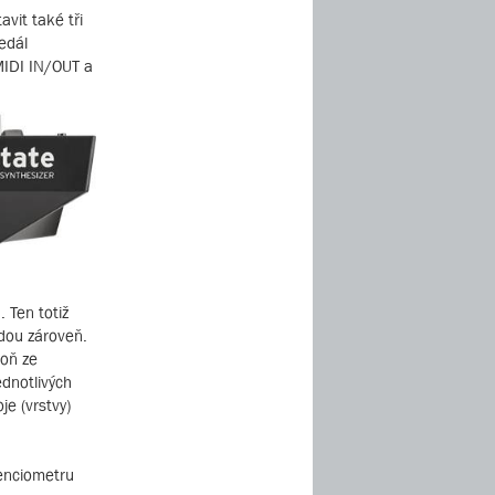
vit také tři
edál
 MIDI IN/OUT a
 Ten totiž
odou zároveň.
poň ze
dnotlivých
je (vrstvy)
tenciometru