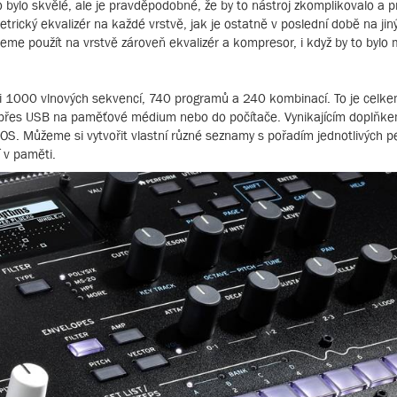
bylo skvělé, ale je pravděpodobné, že by to nástroj zkomplikovalo a pr
rický ekvalizér na každé vrstvě, jak je ostatně v poslední době na jin
e použít na vrstvě zároveň ekvalizér a kompresor, i když by to bylo
ici 1000 vlnových sekvencí, 740 programů a 240 kombinací. To je celk
t přes USB na paměťové médium nebo do počítače. Vynikajícím doplňk
NOS. Můžeme si vytvořit vlastní různé seznamy s pořadím jednotlivých p
 v paměti.