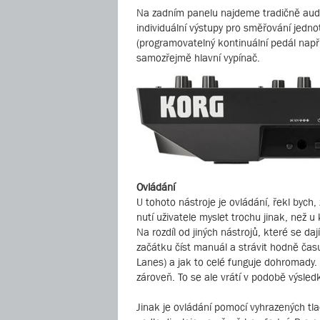
Na zadním panelu najdeme tradičně audiov
individuální výstupy pro směřování jedn
(programovatelný kontinuální pedál např.
samozřejmě hlavní vypínač.
Ovládání
U tohoto nástroje je ovládání, řekl byc
nutí uživatele myslet trochu jinak, než
Na rozdíl od jiných nástrojů, které se 
začátku číst manuál a strávit hodně čas
Lanes) a jak to celé funguje dohromady. 
zároveň. To se ale vrátí v podobě výsled
Jinak je ovládání pomocí vyhrazených tl