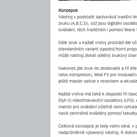
Koncepce
Nástroj v podstatě zachovává tradiční li
zvuku (A,B,C,D), což jsou digitální oscil
ovládání, těch tradičních i pomocí Wave
Dále zvuk u každé vrstvy prochází dle oč
standardních variant (spodní/horní propu
může nástroj získat odlišný zvukový chara
Nakonec jde zvuk do zesilovače a tří efe
nebo kompresor), Mod FX pro modulační e
ještě master sekce s reverbem a ekvaliz
Každá vrstva má také k dispozici tři časo
čtyři (!) nízkofrekvenční oscilátory (LFO
matrici pro ovládání (včetně osmi vyhraz
navíc centrálně ovládány pomocí tabulky
Celková koncepce je tedy velmi silná, v
nadprůměrně vybavený nástroj. K dokona