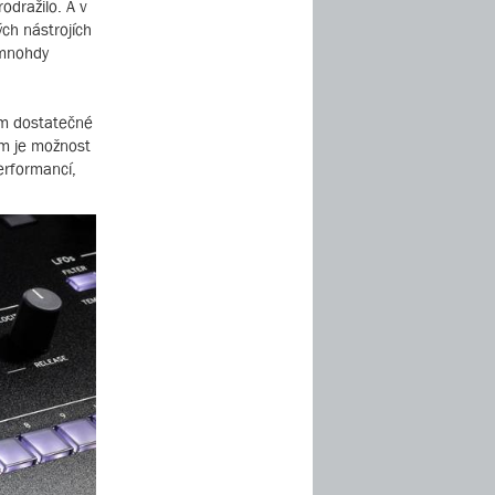
odražilo. A v
ých nástrojích
 mnohdy
em dostatečné
em je možnost
erformancí,