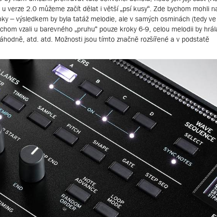
 u verze 2.0 můžeme začít dělat i větší „psí kusy“. Zde bychom mohli n
ky – výsledkem by byla tatáž melodie, ale v samých osminách (tedy ve
om vzali u barevného „pruhu“ pouze kroky 6-9, celou melodii by hrál
hodně, atd. atd. Možnosti jsou tímto značně rozšířené a v podstatě