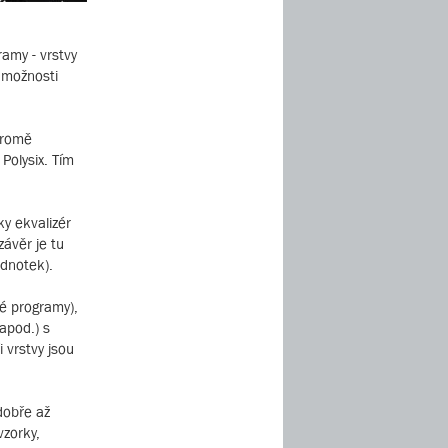
ramy - vrstvy
é možnosti
kromě
Polysix. Tím
ky ekvalizér
ávěr je tu
ednotek).
vé programy),
 apod.) s
 vrstvy jsou
dobře až
vzorky,