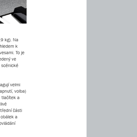
,9 kg). Na
zhledem k
vesami. To je
vedený ve
e scénické
agují velmi
apnutí, volba)
 tlačítek a
livé
třední části
 obálek a
ovládání