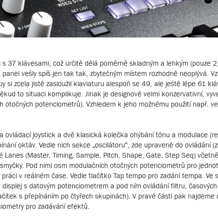
j s 37 klávesami, což určitě dělá poměrně skladným a lehkým (pouze 2
a panel vešly spíš jen tak tak, zbytečným místem rozhodně neoplývá. V
 zcela jistě zasloužil klaviaturu alespoň se 49, ale ještě lépe 61 klá
kud to situaci komplikuje. Jinak je designově velmi konzervativní, vy
ých otočných potenciometrů). Vzhledem k jeho možnému použití např. v
ovládací joystick a dvě klasická kolečka ohýbání tónu a modulace (re
pínání oktáv. Vedle nich sekce „oscilátoru“, zde upravené do ovládání (z
ivé Lanes (Master, Timing, Sample, Pitch, Shape, Gate, Step Seq) včetně
smyčky. Pod nimi osm modulačních otočných potenciometrů pro jednot
 práci v reálném čase. Vedle tlačítko Tap tempo pro zadání tempa. Ve s
isplej s datovým potenciometrem a pod ním ovládání filtru, časových
lačítek s přepínáním po čtyřech skupinách). V pravé části pak najdeme 
iometry pro zadávání efektů.