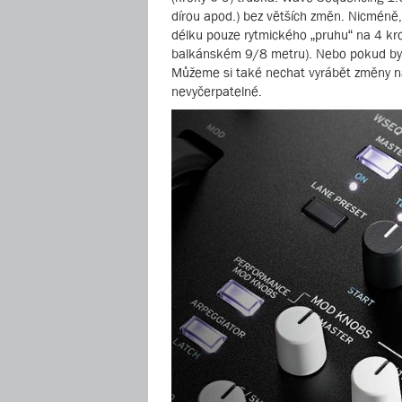
dírou apod.) bez větších změn. Nicméně,
délku pouze rytmického „pruhu“ na 4 kro
balkánském 9/8 metru). Nebo pokud bych
Můžeme si také nechat vyrábět změny ná
nevyčerpatelné.