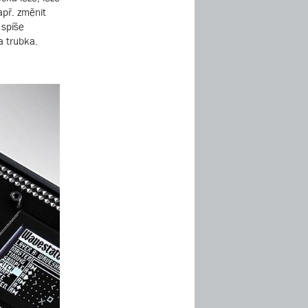
apř. změnit
 spíše
a trubka.