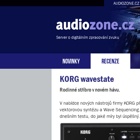
AUDIOZONE.CZ
Server o digitálním zpracování zvuku
NOVINKY
RECENZE
KORG wavestate
Rodinné stříbro v novém hávu.
V nabídce nových nástrojů firmy KORG při
vektorovou syntézu a Wave Sequencing. Je
dnešním testu, do jaké míry byl úspěšný.