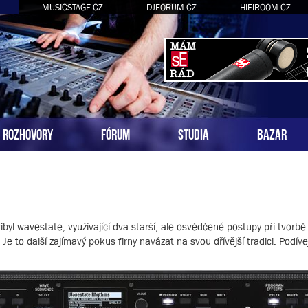
MUSICSTAGE.CZ
DJFORUM.CZ
HIFIROOM.CZ
ROZHOVORY
FÓRUM
STUDIA
BAZAR
byl wavestate, využívající dva starší, ale osvědčené postupy při tvorbě
 to další zajímavý pokus firny navázat na svou dřívější tradici. Podív