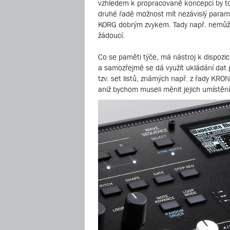
vzhledem k propracované koncepci by to 
druhé řadě možnost mít nezávislý paramet
KORG dobrým zvykem. Tady např. nemůžem
žádoucí.
Co se paměti týče, má nástroj k dispoz
a samozřejmě se dá využít ukládání da
tzv. set listů, známých např. z řady KRO
aniž bychom museli měnit jejich umístění