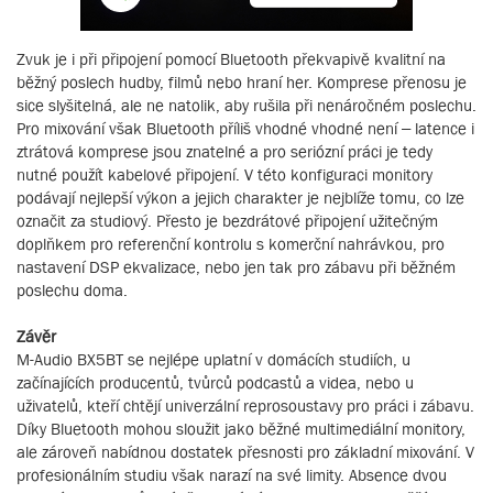
Zvuk je i při připojení pomocí Bluetooth překvapivě kvalitní na
běžný poslech hudby, filmů nebo hraní her. Komprese přenosu je
sice slyšitelná, ale ne natolik, aby rušila při nenáročném poslechu.
Pro mixování však Bluetooth příliš vhodné vhodné není – latence i
ztrátová komprese jsou znatelné a pro seriózní práci je tedy
nutné použít kabelové připojení. V této konfiguraci monitory
podávají nejlepší výkon a jejich charakter je nejblíže tomu, co lze
označit za studiový. Přesto je bezdrátové připojení užitečným
doplňkem pro referenční kontrolu s komerční nahrávkou, pro
nastavení DSP ekvalizace, nebo jen tak pro zábavu při běžném
poslechu doma.
Závěr
M-Audio BX5BT se nejlépe uplatní v domácích studiích, u
začínajících producentů, tvůrců podcastů a videa, nebo u
uživatelů, kteří chtějí univerzální reprosoustavy pro práci i zábavu.
Díky Bluetooth mohou sloužit jako běžné multimediální monitory,
ale zároveň nabídnou dostatek přesnosti pro základní mixování. V
profesionálním studiu však narazí na své limity. Absence dvou