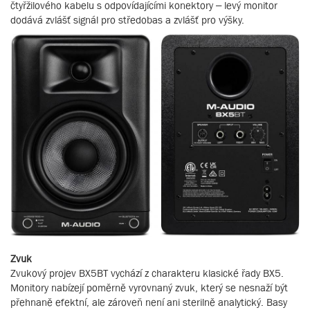
čtyřžilového kabelu s odpovídajícími konektory – levý monitor
dodává zvlášť signál pro středobas a zvlášť pro výšky.
Zvuk
Zvukový projev BX5BT vychází z charakteru klasické řady BX5.
Monitory nabízejí poměrně vyrovnaný zvuk, který se nesnaží být
přehnaně efektní, ale zároveň není ani sterilně analytický. Basy