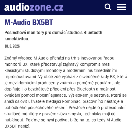
M-Audio BX5BT
Server o digitálním zpracování zvuku
Poslechové monitory pro domácí studio s Bluetooth
konektivitou.
10. 3. 2026
Známý výrobce M-Audio přichází na trh s inovovanou řadou
monitorů BX, které představují zajímavý kompromis mezi
klasickými studiovými monitory a moderními multimediálními
reprosoustavami. Výrobce zde vychází z osvědčené řady BX, která
je mezi domácími producenty známá a poměrně populární, ale
doplňuje ji o bezdrátové připojení přes Bluetooth a možnost
ovládání pomocí mobilní aplikace. Výsledkem je sestava, která se
snaží oslovit uživatele hledající kombinaci pracovního nástroje a
pohodlného poslechového řešení. Přestože nejde o profesionální
studiové monitory v pravém slova smyslu, technicky mají co
nabídnout. Pojďme se nyní podívat blíže na to, co tedy M-Audio
BX5BT nabízí.