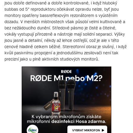
jsou dobře definované a dobře kontrolované, i když hluboký
subbas od 5" reproduktoru očekávat opravdu nelze, byť jsou
monitory opatřeny bassreflexovým rezonátorem s vyústěním
dozadu. V menších místnostech však působí velmi kultivovaně a
bez nežádoucího dunění. Středové pásmo je čisté a čitelné,
vokály vystupují přirozeně a nástroje mají solidní separaci. Výšky
jsou jasné a detailní, někdy až lehce ostřejší, což je ale v této
cenové hladině celkem běžné. Stereofonní obraz je slušný, i když
kvůli pasivnímu propojení a jednoduššímu zesilovači není tak
precizní jako u plně aktivních studiových monitorů.