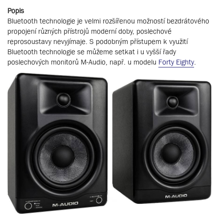
Popis
Bluetooth technologie je velmi rozšířenou možností bezdrátového
propojení různých přístrojů moderní doby, poslechové
reprosoustavy nevyjímaje. S podobným přístupem k využití
Bluetooth technologie se můžeme setkat i u vyšší řady
poslechových monitorů M-Audio, např. u modelu
Forty Eighty
.