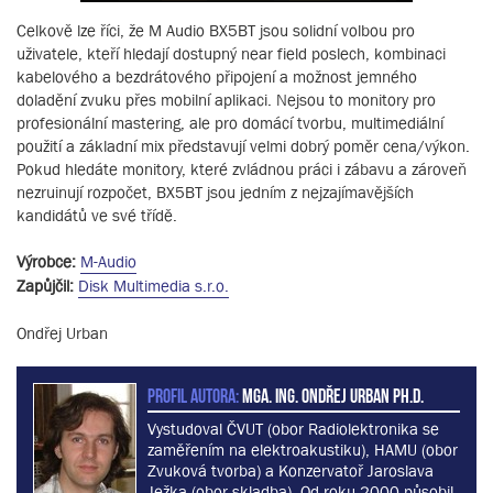
Celkově lze říci, že M Audio BX5BT jsou solidní volbou pro
uživatele, kteří hledají dostupný near field poslech, kombinaci
kabelového a bezdrátového připojení a možnost jemného
doladění zvuku přes mobilní aplikaci. Nejsou to monitory pro
profesionální mastering, ale pro domácí tvorbu, multimediální
použití a základní mix představují velmi dobrý poměr cena/výkon.
Pokud hledáte monitory, které zvládnou práci i zábavu a zároveň
nezruinují rozpočet, BX5BT jsou jedním z nejzajímavějších
kandidátů ve své třídě.
Výrobce:
M-Audio
Zapůjčil:
Disk Multimedia s.r.o.
Ondřej Urban
PROFIL AUTORA:
MgA. Ing. Ondřej Urban Ph.D.
Vystudoval ČVUT (obor Radiolektronika se
zaměřením na elektroakustiku), HAMU (obor
Zvuková tvorba) a Konzervatoř Jaroslava
Ježka (obor skladba). Od roku 2000 působil