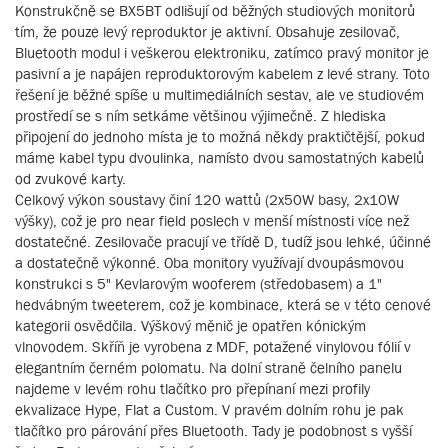
Konstrukčně se BX5BT odlišují od běžných studiových monitorů
tím, že pouze levý reproduktor je aktivní. Obsahuje zesilovač,
Bluetooth modul i veškerou elektroniku, zatímco pravý monitor je
pasivní a je napájen reproduktorovým kabelem z levé strany. Toto
řešení je běžné spíše u multimediálních sestav, ale ve studiovém
prostředí se s ním setkáme většinou výjimečně. Z hlediska
připojení do jednoho místa je to možná někdy praktičtější, pokud
máme kabel typu dvoulinka, namísto dvou samostatných kabelů
od zvukové karty.
Celkový výkon soustavy činí 120 wattů (2x50W basy, 2x10W
výšky), což je pro near field poslech v menší místnosti více než
dostatečné. Zesilovače pracují ve třídě D, tudíž jsou lehké, účinné
a dostatečně výkonné. Oba monitory využívají dvoupásmovou
konstrukci s 5" Kevlarovým wooferem (středobasem) a 1"
hedvábným tweeterem, což je kombinace, která se v této cenové
kategorii osvědčila. Výškový měnič je opatřen kónickým
vlnovodem. Skříň je vyrobena z MDF, potažené vinylovou fólií v
elegantním černém polomatu. Na dolní straně čelního panelu
najdeme v levém rohu tlačítko pro přepínaní mezi profily
ekvalizace Hype, Flat a Custom. V pravém dolním rohu je pak
tlačítko pro párování přes Bluetooth. Tady je podobnost s vyšší