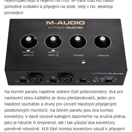
nejkompaktnější a nejlehčí na trhu. M-Track Duo HD nabízí
pohodlné ovládání a připojení na stole, tedy v tzv. desktop
provedení.
Na horním panelu najdeme celkem čtyři potenciometry: dva pro
nastavení zisku každého ze dvou předzesilovačů, jeden pro
hlasitost sluchátek a druhý pro úroveň hlasitosti připojených
poslechových monitorů. Na čelním panelu jsou dva kombo
konektory. V dané cenové kategorii zapomeňte na zvučná jména,
jako je Neutrik či Amphenol, ale i tak působí oba konektory
poměrně robustně. XLR část kombo konektoru slouží k připojení