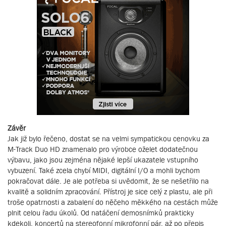
Závěr
Jak již bylo řečeno, dostat se na velmi sympatickou cenovku za
M-Track Duo HD znamenalo pro výrobce oželet dodatečnou
výbavu, jako jsou zejména nějaké lepší ukazatele vstupního
vybuzení. Také zcela chybí MIDI, digitální I/O a mohli bychom
pokračovat dále. Je ale potřeba si uvědomit, že se nešetřilo na
kvalitě a solidním zpracování. Přístroj je sice celý z plastu, ale při
troše opatrnosti a zabalení do něčeho měkkého na cestách může
plnit celou řadu úkolů. Od natáčení demosnímků prakticky
kdekoli, koncertů na stereofonní mikrofonní pár, až po přepis