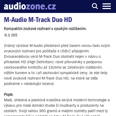
M-Audio M-Track Duo HD
Server o digitálním zpracování zvuku
Kompaktní zvukové rozhraní s vysokým rozlišením.
16. 8. 2025
Známý výrobce M-Audio představil před časem novou řadu svých
zvukových rozhraní pro počítače s USB-C připojením.
Dvoukanálovou verzi M-Track Duo obohatil nejen v názvu o
přívlastek HD (High Definition): nové převodníky s podporou
vzorkovaného kmitočtu až 192kHz se 24bitovým rozlišením,
nižším šumem a to i při zachování sympatické ceny. Je zde tedy
nové zvukové rozhraní M-Track Duo HD, na které se blíže
podíváme v následující recenzi.
Popis
Malá, úhledná a plastová krabička skrývá moderní technologie a
výbavu pro malá domácí studia či muzikanty a producenty na
cestách. Svojí vahou 360 gramů a malými rozměry patří mezi ty