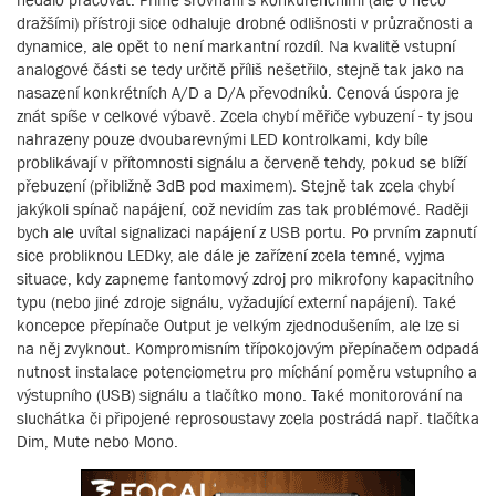
dražšími) přístroji sice odhaluje drobné odlišnosti v průzračnosti a
dynamice, ale opět to není markantní rozdíl. Na kvalitě vstupní
analogové části se tedy určitě příliš nešetřilo, stejně tak jako na
nasazení konkrétních A/D a D/A převodníků. Cenová úspora je
znát spíše v celkové výbavě. Zcela chybí měřiče vybuzení - ty jsou
nahrazeny pouze dvoubarevnými LED kontrolkami, kdy bíle
problikávají v přítomnosti signálu a červeně tehdy, pokud se blíží
přebuzení (přibližně 3dB pod maximem). Stejně tak zcela chybí
jakýkoli spínač napájení, což nevidím zas tak problémové. Raději
bych ale uvítal signalizaci napájení z USB portu. Po prvním zapnutí
sice probliknou LEDky, ale dále je zařízení zcela temné, vyjma
situace, kdy zapneme fantomový zdroj pro mikrofony kapacitního
typu (nebo jiné zdroje signálu, vyžadující externí napájení). Také
koncepce přepínače Output je velkým zjednodušením, ale lze si
na něj zvyknout. Kompromisním třípokojovým přepínačem odpadá
nutnost instalace potenciometru pro míchání poměru vstupního a
výstupního (USB) signálu a tlačítko mono. Také monitorování na
sluchátka či připojené reprosoustavy zcela postrádá např. tlačítka
Dim, Mute nebo Mono.