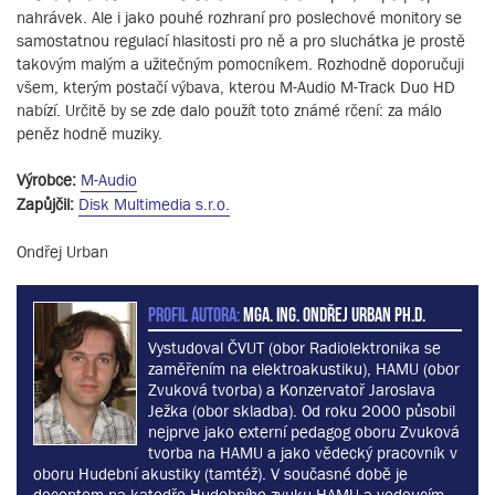
nahrávek. Ale i jako pouhé rozhraní pro poslechové monitory se
samostatnou regulací hlasitosti pro ně a pro sluchátka je prostě
takovým malým a užitečným pomocníkem. Rozhodně doporučuji
všem, kterým postačí výbava, kterou M-Audio M-Track Duo HD
nabízí. Určitě by se zde dalo použít toto známé rčení: za málo
peněz hodně muziky.
Výrobce:
M-Audio
Zapůjčil:
Disk Multimedia s.r.o.
Ondřej Urban
PROFIL AUTORA:
MgA. Ing. Ondřej Urban Ph.D.
Vystudoval ČVUT (obor Radiolektronika se
zaměřením na elektroakustiku), HAMU (obor
Zvuková tvorba) a Konzervatoř Jaroslava
Ježka (obor skladba). Od roku 2000 působil
nejprve jako externí pedagog oboru Zvuková
tvorba na HAMU a jako vědecký pracovník v
oboru Hudební akustiky (tamtéž). V současné době je
docentem na katedře Hudebního zvuku HAMU a vedoucím