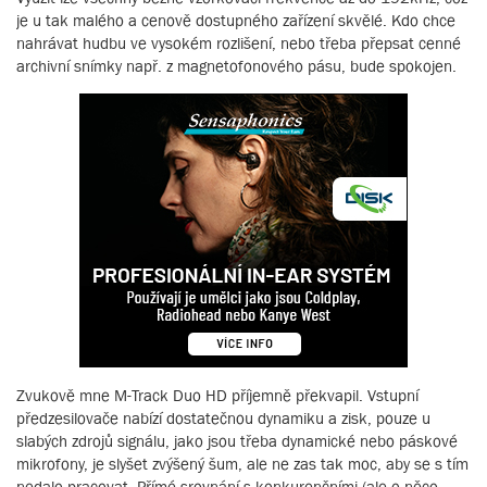
je u tak malého a cenově dostupného zařízení skvělé. Kdo chce
nahrávat hudbu ve vysokém rozlišení, nebo třeba přepsat cenné
archivní snímky např. z magnetofonového pásu, bude spokojen.
Zvukově mne M-Track Duo HD příjemně překvapil. Vstupní
předzesilovače nabízí dostatečnou dynamiku a zisk, pouze u
slabých zdrojů signálu, jako jsou třeba dynamické nebo páskové
mikrofony, je slyšet zvýšený šum, ale ne zas tak moc, aby se s tím
nedalo pracovat. Přímé srovnání s konkurenčními (ale o něco