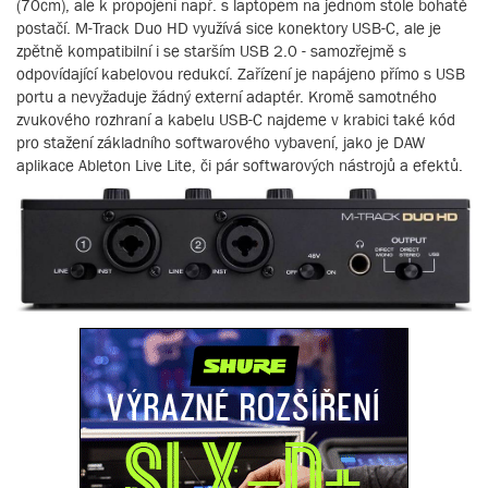
(70cm), ale k propojení např. s laptopem na jednom stole bohatě
postačí. M-Track Duo HD využívá sice konektory USB-C, ale je
zpětně kompatibilní i se starším USB 2.0 - samozřejmě s
odpovídající kabelovou redukcí. Zařízení je napájeno přímo s USB
portu a nevyžaduje žádný externí adaptér. Kromě samotného
zvukového rozhraní a kabelu USB-C najdeme v krabici také kód
pro stažení základního softwarového vybavení, jako je DAW
aplikace Ableton Live Lite, či pár softwarových nástrojů a efektů.