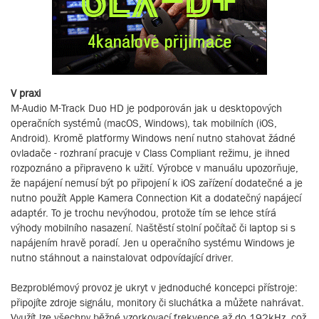
V praxi
M-Audio M-Track Duo HD je podporován jak u desktopových
operačních systémů (macOS, Windows), tak mobilních (iOS,
Android). Kromě platformy Windows není nutno stahovat žádné
ovladače - rozhraní pracuje v Class Compliant režimu, je ihned
rozpoznáno a připraveno k užití. Výrobce v manuálu upozorňuje,
že napájení nemusí být po připojení k iOS zařízení dodatečné a je
nutno použít Apple Kamera Connection Kit a dodatečný napájecí
adaptér. To je trochu nevýhodou, protože tím se lehce stírá
výhody mobilního nasazení. Naštěstí stolní počítač či laptop si s
napájením hravě poradí. Jen u operačního systému Windows je
nutno stáhnout a nainstalovat odpovídající driver.
Bezproblémový provoz je ukryt v jednoduché koncepci přístroje:
připojíte zdroje signálu, monitory či sluchátka a můžete nahrávat.
Využít lze všechny běžné vzorkovací frekvence až do 192kHz, což