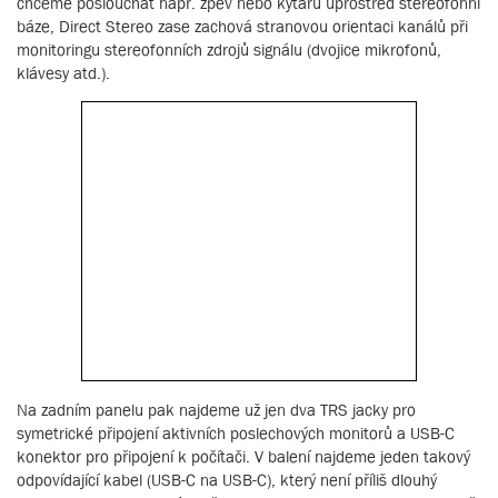
chceme poslouchat např. zpěv nebo kytaru uprostřed stereofonní
báze, Direct Stereo zase zachová stranovou orientaci kanálů při
monitoringu stereofonních zdrojů signálu (dvojice mikrofonů,
klávesy atd.).
Na zadním panelu pak najdeme už jen dva TRS jacky pro
symetrické připojení aktivních poslechových monitorů a USB-C
konektor pro připojení k počítači. V balení najdeme jeden takový
odpovídající kabel (USB-C na USB-C), který není příliš dlouhý