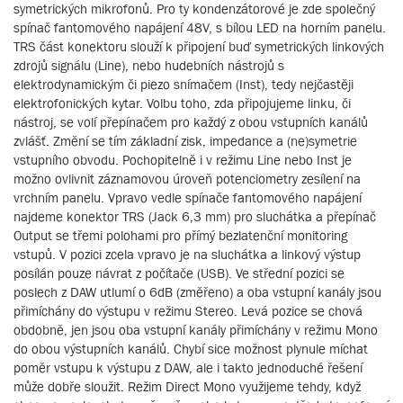
symetrických mikrofonů. Pro ty kondenzátorové je zde společný
spínač fantomového napájení 48V, s bílou LED na horním panelu.
TRS část konektoru slouží k připojení buď symetrických linkových
zdrojů signálu (Line), nebo hudebních nástrojů s
elektrodynamickým či piezo snímačem (Inst), tedy nejčastěji
elektrofonických kytar. Volbu toho, zda připojujeme linku, či
nástroj, se volí přepínačem pro každý z obou vstupních kanálů
zvlášť. Změní se tím základní zisk, impedance a (ne)symetrie
vstupního obvodu. Pochopitelně i v režimu Line nebo Inst je
možno ovlivnit záznamovou úroveň potenciometry zesílení na
vrchním panelu. Vpravo vedle spínače fantomového napájení
najdeme konektor TRS (Jack 6,3 mm) pro sluchátka a přepínač
Output se třemi polohami pro přímý bezlatenční monitoring
vstupů. V pozici zcela vpravo je na sluchátka a linkový výstup
posílán pouze návrat z počítače (USB). Ve střední pozici se
poslech z DAW utlumí o 6dB (změřeno) a oba vstupní kanály jsou
přimíchány do výstupu v režimu Stereo. Levá pozice se chová
obdobně, jen jsou oba vstupní kanály přimíchány v režimu Mono
do obou výstupních kanálů. Chybí sice možnost plynule míchat
poměr vstupu k výstupu z DAW, ale i takto jednoduché řešení
může dobře sloužit. Režim Direct Mono využijeme tehdy, když