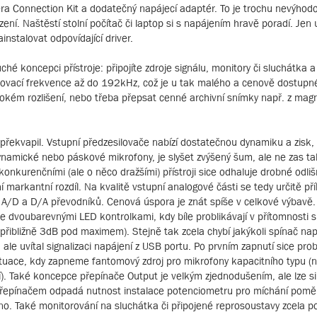
a Connection Kit a dodatečný napájecí adaptér. To je trochu nevýhod
zení. Naštěstí stolní počítač či laptop si s napájením hravě poradí. Jen
nstalovat odpovídající driver.
hé koncepci přístroje: připojíte zdroje signálu, monitory či sluchátka 
kovací frekvence až do 192kHz, což je u tak malého a cenově dostupné
okém rozlišení, nebo třeba přepsat cenné archivní snímky např. z ma
ekvapil. Vstupní předzesilovače nabízí dostatečnou dynamiku a zisk,
 dynamické nebo páskové mikrofony, je slyšet zvýšený šum, ale ne zas t
onkurenčními (ale o něco dražšími) přístroji sice odhaluje drobné odliš
 markantní rozdíl. Na kvalitě vstupní analogové části se tedy určitě příl
 A/D a D/A převodníků. Cenová úspora je znát spíše v celkové výbavě.
e dvoubarevnými LED kontrolkami, kdy bíle problikávají v přítomnosti s
(přibližně 3dB pod maximem). Stejně tak zcela chybí jakýkoli spínač nap
ale uvítal signalizaci napájení z USB portu. Po prvním zapnutí sice pro
situace, kdy zapneme fantomový zdroj pro mikrofony kapacitního typu (n
ení). Také koncepce přepínače Output je velkým zjednodušením, ale lze si
řepínačem odpadá nutnost instalace potenciometru pro míchání pomě
ono. Také monitorování na sluchátka či připojené reprosoustavy zcela p