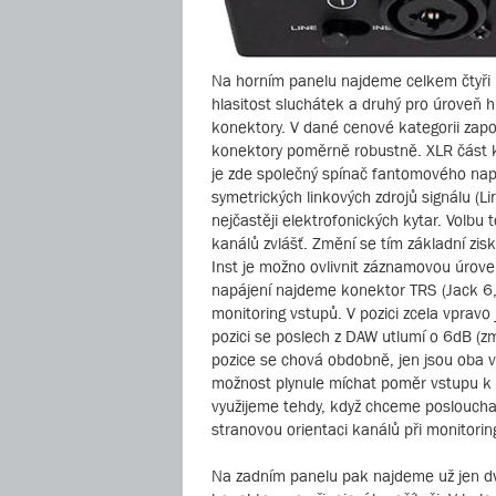
Na horním panelu najdeme celkem čtyři 
hlasitost sluchátek a druhý pro úroveň 
konektory. V dané cenové kategorii zapo
konektory poměrně robustně. XLR část k
je zde společný spínač fantomového napá
symetrických linkových zdrojů signálu (L
nejčastěji elektrofonických kytar. Volbu 
kanálů zvlášť. Změní se tím základní zi
Inst je možno ovlivnit záznamovou úrov
napájení najdeme konektor TRS (Jack 6,
monitoring vstupů. V pozici zcela vpravo 
pozici se poslech z DAW utlumí o 6dB (z
pozice se chová obdobně, jen jsou oba v
možnost plynule míchat poměr vstupu k 
využijeme tehdy, když chceme posloucha
stranovou orientaci kanálů při monitoring
Na zadním panelu pak najdeme už jen dv