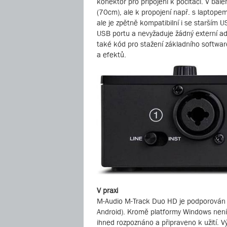
konektor pro připojení k počítači. V bal
(70cm), ale k propojení např. s laptope
ale je zpětně kompatibilní i se starším 
USB portu a nevyžaduje žádný externí a
také kód pro stažení základního softwaro
a efektů.
V praxi
M-Audio M-Track Duo HD je podporován 
Android). Kromě platformy Windows není 
ihned rozpoznáno a připraveno k užití. V