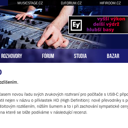
MUSICSTAGE.CZ
DJFORUM.CZ
HIFIROOM.CZ
ROZHOVORY
FÓRUM
STUDIA
BAZAR
D
ozlišením.
časem novou řadu svých zvukových rozhraní pro počítače s USB-C přip
l nejen v názvu o přívlastek HD (High Definition): nové převodníky s 
itovým rozlišením, nižším šumem a to i při zachování sympatické ceny
a které se blíže podíváme v následující recenzi.