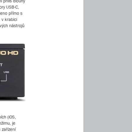
 příliš dlouhý
ory USB-C,
jeno přímo s
v krabici
vých nástrojů
ch (iOS,
žimu, je
 zařízení