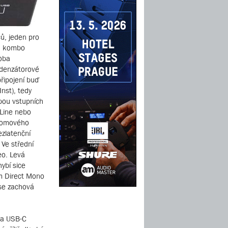
ů, jeden pro
va kombo
 oba
ndenzátorové
řipojení buď
nst), tedy
obou vstupních
 Line nebo
ntomového
ezlatenční
 Ve střední
eo. Levá
ybí sice
im Direct Mono
ase zachová
 a USB-C