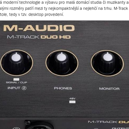
vá moderní technologie a výbavu pro malá domácí studia či muzikanty 
ými rozměry patří mezi ty nejkompaktnější a nejlehčí na trhu. M-Trac
tole, tedy v tzv. desktop provedení.