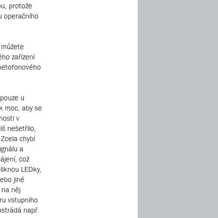
ou, protože
 u operačního
a můžete
ho zařízení
gnetofonového
 pouze u
ak moc, aby se
nosti v
iš nešetřilo,
 Zcela chybí
ignálu a
ájení, což
bliknou LEDky,
ebo jiné
 na něj
ru vstupního
ostrádá např.