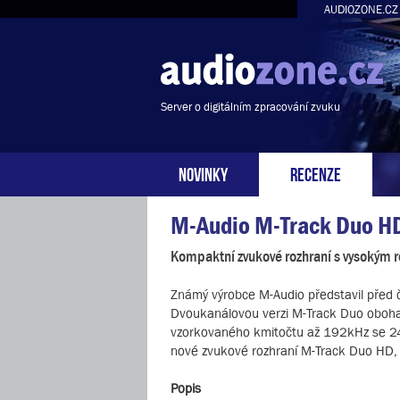
AUDIOZONE.CZ
Server o digitálním zpracování zvuku
NOVINKY
RECENZE
M-Audio M-Track Duo H
Kompaktní zvukové rozhraní s vysokým r
Známý výrobce M-Audio představil před 
Dvoukanálovou verzi M-Track Duo obohati
vzorkovaného kmitočtu až 192kHz se 24b
nové zvukové rozhraní M-Track Duo HD, n
Popis