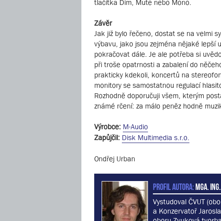
tlačítka Dim, Mute nebo Mono.
Závěr
Jak již bylo řečeno, dostat se na velm
výbavu, jako jsou zejména nějaké lepší u
pokračovat dále. Je ale potřeba si uvědomi
při troše opatrnosti a zabalení do něč
prakticky kdekoli, koncertů na stereofon
monitory se samostatnou regulací hlasi
Rozhodně doporučuji všem, kterým postač
známé rčení: za málo peněz hodně muzik
Výrobce:
M-Audio
Zapůjčil:
Disk Multimedia s.r.o.
Ondřej Urban
PROFIL AUTORA:
MgA. Ing.
Vystudoval ČVUT (obo
a Konzervatoř Jarosla
oboru Zvuková tvorba