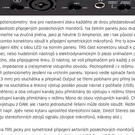
potenciometry: dva pro nastavení zisku každého ze dvou předzesilovač
hlasitosti připojených poslechových monitorů. Na čelním panelu jsou d
meňte na zvučná jména, jako je Neutrik či Amphenol, ale i tak působí
ombo konektoru slouží k připojení symetrických mikrofonů. Pro ty ko
jení 48V, s bílou LED na horním panelu. TRS část konektoru slouží k p
ine), nebo hudebních nástrojů s elektrodynamickým či piezo snímačem (I
toho, zda připojujeme linku, či nástroj, se volí přepínačem pro každý z 
sk, impedance a (ne)symetrie vstupního obvodu. Pochopitelně i v režimu
eň potenciometry zesílení na vrchním panelu. Vpravo vedle spínače fa
3 mm) pro sluchátka a přepínač Output se třemi polohami pro přímý b
je na sluchátka a linkový výstup posílán pouze návrat z počítače (USB).
měřeno) a oba vstupní kanály jsou přimíchány do výstupu v režimu Ster
stupní kanály přimíchány v režimu Mono do obou výstupních kanálů. Ch
výstupu z DAW, ale i takto jednoduché řešení může dobře sloužit. Rež
t např. zpěv nebo kytaru uprostřed stereofonní báze, Direct Stereo z
u stereofonních zdrojů signálu (dvojice mikrofonů, klávesy atd.).
a TRS jacky pro symetrické připojení aktivních poslechových monitorů