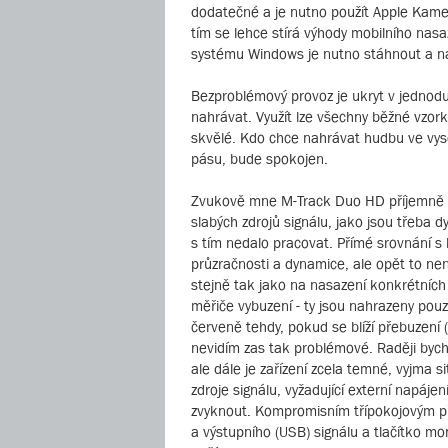
dodatečné a je nutno použít Apple Kamer
tím se lehce stírá výhody mobilního nasa
systému Windows je nutno stáhnout a nai
Bezproblémový provoz je ukryt v jednoduc
nahrávat. Využít lze všechny běžné vzor
skvělé. Kdo chce nahrávat hudbu ve vys
pásu, bude spokojen.
Zvukově mne M-Track Duo HD příjemně př
slabých zdrojů signálu, jako jsou třeba
s tím nedalo pracovat. Přímé srovnání s k
průzračnosti a dynamice, ale opět to není
stejně tak jako na nasazení konkrétních
měřiče vybuzení - ty jsou nahrazeny pouz
červeně tehdy, pokud se blíží přebuzení 
nevidím zas tak problémové. Raději bych 
ale dále je zařízení zcela temné, vyjma 
zdroje signálu, vyžadující externí napáj
zvyknout. Kompromisním třípokojovým p
a výstupního (USB) signálu a tlačítko m