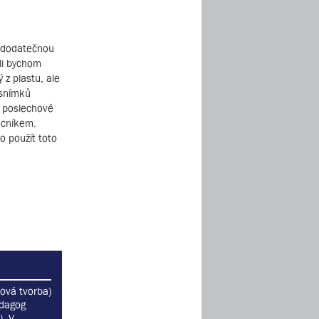
t dodatečnou
hli bychom
 z plastu, ale
osnímků
o poslechové
ocníkem.
o použít toto
ová tvorba)
edagog
. V