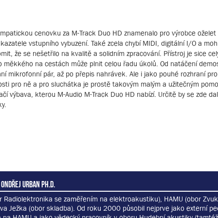
i sympatickou cenovku za M-Track Duo HD znamenalo pro výrobce ožele
kazatele vstupního vybuzení. Také zcela chybí MIDI, digitální I/O a mo
t, že se nešetřilo na kvalitě a solidním zpracování. Přístroj je sice celý
eho měkkého na cestách může plnit celou řadu úkolů. Od natáčení dem
ní mikrofonní pár, až po přepis nahrávek. Ale i jako pouhé rozhraní pr
tosti pro ně a pro sluchátka je prostě takovým malým a užitečným pom
í výbava, kterou M-Audio M-Track Duo HD nabízí. Určitě by se zde dal
y.
 Ondřej Urban Ph.D.
r Radiolektronika se zaměřením na elektroakustiku), HAMU (obor Zvuk
va Ježka (obor skladba). Od roku 2000 působil nejprve jako externí p
 na HAMU a jako vědecký pracovník v oboru Hudební akustiky (tamtéž)