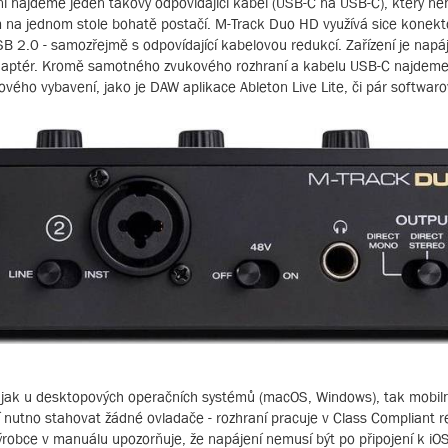
ení najdeme jeden takový odpovídající kabel (USB-C na USB-C), který není
m na jednom stole bohatě postačí. M-Track Duo HD využívá sice konekt
USB 2.0 - samozřejmě s odpovídající kabelovou redukcí. Zařízení je napá
daptér. Kromě samotného zvukového rozhraní a kabelu USB-C najdeme 
vého vybavení, jako je DAW aplikace Ableton Live Lite, či pár softwaro
jak u desktopových operačních systémů (macOS, Windows), tak mobilní
nutno stahovat žádné ovladače - rozhraní pracuje v Class Compliant re
ýrobce v manuálu upozorňuje, že napájení nemusí být po připojení k iOS