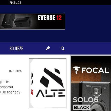
PIXEL.CZ
SOUTĚŽE
16. 8. 2025
ojením.
podporou
. Je zde tedy