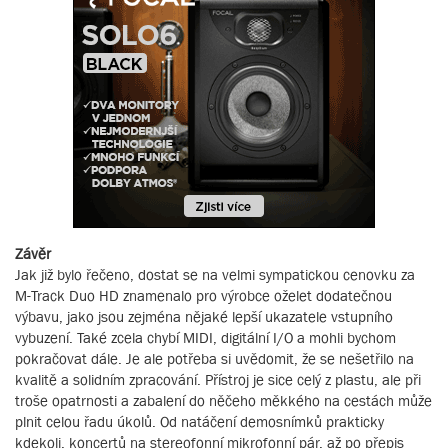
Závěr
Jak již bylo řečeno, dostat se na velmi sympatickou cenovku za
M-Track Duo HD znamenalo pro výrobce oželet dodatečnou
výbavu, jako jsou zejména nějaké lepší ukazatele vstupního
vybuzení. Také zcela chybí MIDI, digitální I/O a mohli bychom
pokračovat dále. Je ale potřeba si uvědomit, že se nešetřilo na
kvalitě a solidním zpracování. Přístroj je sice celý z plastu, ale při
troše opatrnosti a zabalení do něčeho měkkého na cestách může
plnit celou řadu úkolů. Od natáčení demosnímků prakticky
kdekoli, koncertů na stereofonní mikrofonní pár, až po přepis