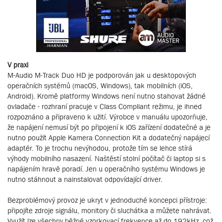
V praxi
M-Audio M-Track Duo HD je podporován jak u desktopových
operačních systémů (macOS, Windows), tak mobilních (iOS,
Android). Kromě platformy Windows není nutno stahovat žádné
ovladače - rozhraní pracuje v Class Compliant režimu, je ihned
rozpoznáno a připraveno k užití. Výrobce v manuálu upozorňuje,
že napájení nemusí být po připojení k iOS zařízení dodatečné a je
nutno použít Apple Kamera Connection Kit a dodatečný napájecí
adaptér. To je trochu nevýhodou, protože tím se lehce stírá
výhody mobilního nasazení. Naštěstí stolní počítač či laptop si s
napájením hravě poradí. Jen u operačního systému Windows je
nutno stáhnout a nainstalovat odpovídající driver.
Bezproblémový provoz je ukryt v jednoduché koncepci přístroje:
připojíte zdroje signálu, monitory či sluchátka a můžete nahrávat.
Využít lze všechny běžné vzorkovací frekvence až do 192kHz, což