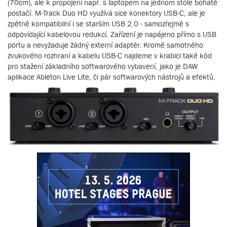
(70cm), ale k propojení např. s laptopem na jednom stole bohatě
postačí. M-Track Duo HD využívá sice konektory USB-C, ale je
zpětně kompatibilní i se starším USB 2.0 - samozřejmě s
odpovídající kabelovou redukcí. Zařízení je napájeno přímo s USB
portu a nevyžaduje žádný externí adaptér. Kromě samotného
zvukového rozhraní a kabelu USB-C najdeme v krabici také kód
pro stažení základního softwarového vybavení, jako je DAW
aplikace Ableton Live Lite, či pár softwarových nástrojů a efektů.