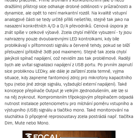
dražšími) přístroji sice odhaluje drobné odlišnosti v průzračnosti a
dynamice, ale opět to není markantní rozdíl. Na kvalitě vstupní
analogové části se tedy určitě příliš nešetřilo, stejně tak jako na
nasazení konkrétních A/D a D/A převodníků. Cenová úspora je
znát spíše v celkové výbavě. Zcela chybí měřiče vybuzení - ty jsou
nahrazeny pouze dvoubarevnými LED kontrolkami, kdy bíle
problikávají v přítomnosti signálu a červeně tehdy, pokud se blíží
přebuzení (přibližně 3dB pod maximem). Stejně tak zcela chybí
jakýkoli spínač napájení, což nevidím zas tak problémové. Raději
bych ale uvítal signalizaci napájení z USB portu. Po prvním zapnutí
sice probliknou LEDky, ale dále je zařízení zcela temné, vyjma
situace, kdy zapneme fantomový zdroj pro mikrofony kapacitního
typu (nebo jiné zdroje signálu, vyžadující externí napájení). Také
koncepce přepínače Output je velkým zjednodušením, ale lze si
na něj zvyknout. Kompromisním třípokojovým přepínačem odpadá
nutnost instalace potenciometru pro míchání poměru vstupního a
výstupního (USB) signálu a tlačítko mono. Také monitorování na
sluchátka či připojené reprosoustavy zcela postrádá např. tlačítka
Dim, Mute nebo Mono.