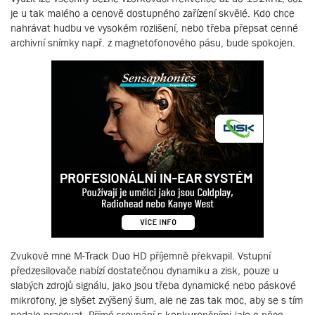
je u tak malého a cenově dostupného zařízení skvělé. Kdo chce
nahrávat hudbu ve vysokém rozlišení, nebo třeba přepsat cenné
archivní snímky např. z magnetofonového pásu, bude spokojen.
Zvukově mne M-Track Duo HD příjemně překvapil. Vstupní
předzesilovače nabízí dostatečnou dynamiku a zisk, pouze u
slabých zdrojů signálu, jako jsou třeba dynamické nebo páskové
mikrofony, je slyšet zvýšený šum, ale ne zas tak moc, aby se s tím
nedalo pracovat. Přímé srovnání s konkurenčními (ale o něco