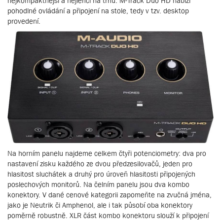
nejkompaktnější a nejlehčí na trhu. M-Track Duo HD nabízí
pohodlné ovládání a připojení na stole, tedy v tzv. desktop
provedení.
Na horním panelu najdeme celkem čtyři potenciometry: dva pro
nastavení zisku každého ze dvou předzesilovačů, jeden pro
hlasitost sluchátek a druhý pro úroveň hlasitosti připojených
poslechových monitorů. Na čelním panelu jsou dva kombo
konektory. V dané cenové kategorii zapomeňte na zvučná jména,
jako je Neutrik či Amphenol, ale i tak působí oba konektory
poměrně robustně. XLR část kombo konektoru slouží k připojení