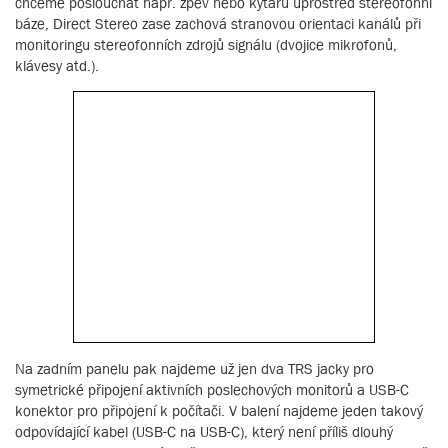
chceme poslouchat např. zpěv nebo kytaru uprostřed stereofonní
báze, Direct Stereo zase zachová stranovou orientaci kanálů při
monitoringu stereofonních zdrojů signálu (dvojice mikrofonů,
klávesy atd.).
Na zadním panelu pak najdeme už jen dva TRS jacky pro
symetrické připojení aktivních poslechových monitorů a USB-C
konektor pro připojení k počítači. V balení najdeme jeden takový
odpovídající kabel (USB-C na USB-C), který není příliš dlouhý