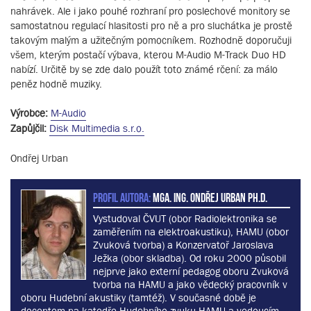
nahrávek. Ale i jako pouhé rozhraní pro poslechové monitory se
samostatnou regulací hlasitosti pro ně a pro sluchátka je prostě
takovým malým a užitečným pomocníkem. Rozhodně doporučuji
všem, kterým postačí výbava, kterou M-Audio M-Track Duo HD
nabízí. Určitě by se zde dalo použít toto známé rčení: za málo
peněz hodně muziky.
Výrobce:
M-Audio
Zapůjčil:
Disk Multimedia s.r.o.
Ondřej Urban
PROFIL AUTORA:
MgA. Ing. Ondřej Urban Ph.D.
Vystudoval ČVUT (obor Radiolektronika se
zaměřením na elektroakustiku), HAMU (obor
Zvuková tvorba) a Konzervatoř Jaroslava
Ježka (obor skladba). Od roku 2000 působil
nejprve jako externí pedagog oboru Zvuková
tvorba na HAMU a jako vědecký pracovník v
oboru Hudební akustiky (tamtéž). V současné době je
docentem na katedře Hudebního zvuku HAMU a vedoucím