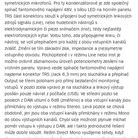
symetrických mikrofonů. Pro ty kondenzátorové je zde společný
spínač fantomového napájení 48V, s bílou LED na horním panelu.
TRS část konektoru slouží k připojení buď symetrických linkových
zdrojů signálu (Line), nebo hudebních nástrojů s
elektrodynamickým či piezo snímačem (Inst), tedy nejčastěji
elektrofonických kytar. Volbu toho, zda připojujeme linku, či
nástroj, se volí přepínačem pro každý z obou vstupních kanálů
zvlášť. Změní se tím základní zisk, impedance a (ne)symetrie
vstupního obvodu. Pochopitelně i v režimu Line nebo Inst je
možno ovlivnit záznamovou úroveň potenciometry zesílení na
vrchním panelu. Vpravo vedle spínače fantomového napájení
najdeme konektor TRS (Jack 6,3 mm) pro sluchátka a přepínač
Output se třemi polohami pro přímý bezlatenční monitoring
vstupů. V pozici zcela vpravo je na sluchátka a linkový výstup
posílán pouze návrat z počítače (USB). Ve střední pozici se
poslech z DAW utlumí o 6dB (změřeno) a oba vstupní kanály jsou
přimíchány do výstupu v režimu Stereo. Levá pozice se chová
obdobně, jen jsou oba vstupní kanály přimíchány v režimu Mono
do obou výstupních kanálů. Chybí sice možnost plynule míchat
poměr vstupu k výstupu z DAW, ale i takto jednoduché řešení
může dobře sloužit. Režim Direct Mono využijeme tehdy, když