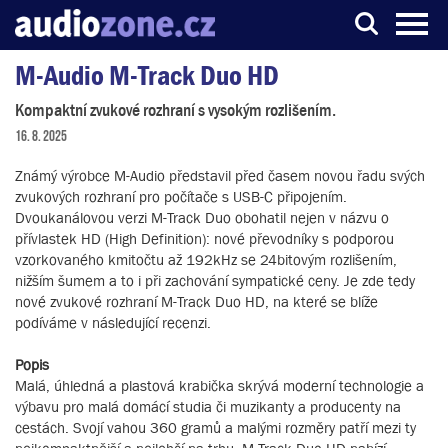
M-Audio M-Track Duo HD
Server o digitálním zpracování zvuku
Kompaktní zvukové rozhraní s vysokým rozlišením.
16. 8. 2025
Známý výrobce M-Audio představil před časem novou řadu svých
zvukových rozhraní pro počítače s USB-C připojením.
Dvoukanálovou verzi M-Track Duo obohatil nejen v názvu o
přívlastek HD (High Definition): nové převodníky s podporou
vzorkovaného kmitočtu až 192kHz se 24bitovým rozlišením,
nižším šumem a to i při zachování sympatické ceny. Je zde tedy
nové zvukové rozhraní M-Track Duo HD, na které se blíže
podíváme v následující recenzi.
Popis
Malá, úhledná a plastová krabička skrývá moderní technologie a
výbavu pro malá domácí studia či muzikanty a producenty na
cestách. Svojí vahou 360 gramů a malými rozměry patří mezi ty