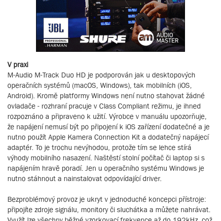
V praxi
M-Audio M-Track Duo HD je podporován jak u desktopových
operačních systémů (macOS, Windows), tak mobilních (iOS,
Android). Kromě platformy Windows není nutno stahovat žádné
ovladače - rozhraní pracuje v Class Compliant režimu, je ihned
rozpoznáno a připraveno k užití. Výrobce v manuálu upozorňuje,
že napájení nemusí být po připojení k iOS zařízení dodatečné a je
nutno použít Apple Kamera Connection Kit a dodatečný napájecí
adaptér. To je trochu nevýhodou, protože tím se lehce stírá
výhody mobilního nasazení. Naštěstí stolní počítač či laptop si s
napájením hravě poradí. Jen u operačního systému Windows je
nutno stáhnout a nainstalovat odpovídající driver.
Bezproblémový provoz je ukryt v jednoduché koncepci přístroje:
připojíte zdroje signálu, monitory či sluchátka a můžete nahrávat.
Využít lze všechny běžné vzorkovací frekvence až do 192kHz, což