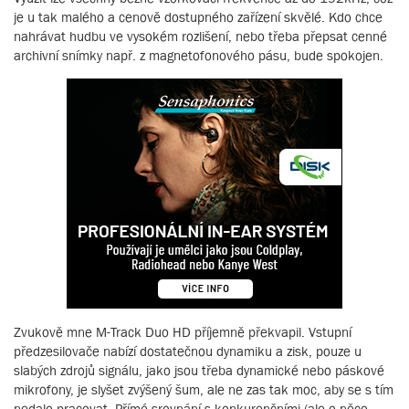
je u tak malého a cenově dostupného zařízení skvělé. Kdo chce
nahrávat hudbu ve vysokém rozlišení, nebo třeba přepsat cenné
archivní snímky např. z magnetofonového pásu, bude spokojen.
Zvukově mne M-Track Duo HD příjemně překvapil. Vstupní
předzesilovače nabízí dostatečnou dynamiku a zisk, pouze u
slabých zdrojů signálu, jako jsou třeba dynamické nebo páskové
mikrofony, je slyšet zvýšený šum, ale ne zas tak moc, aby se s tím
nedalo pracovat. Přímé srovnání s konkurenčními (ale o něco