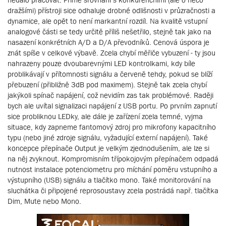
dražšími) přístroji sice odhaluje drobné odlišnosti v průzračnosti a
dynamice, ale opět to není markantní rozdíl. Na kvalitě vstupní
analogové části se tedy určitě příliš nešetřilo, stejně tak jako na
nasazení konkrétních A/D a D/A převodníků. Cenová úspora je
znát spíše v celkové výbavě. Zcela chybí měřiče vybuzení - ty jsou
nahrazeny pouze dvoubarevnými LED kontrolkami, kdy bíle
problikávají v přítomnosti signálu a červeně tehdy, pokud se blíží
přebuzení (přibližně 3dB pod maximem). Stejně tak zcela chybí
jakýkoli spínač napájení, což nevidím zas tak problémové. Raději
bych ale uvítal signalizaci napájení z USB portu. Po prvním zapnutí
sice probliknou LEDky, ale dále je zařízení zcela temné, vyjma
situace, kdy zapneme fantomový zdroj pro mikrofony kapacitního
typu (nebo jiné zdroje signálu, vyžadující externí napájení). Také
koncepce přepínače Output je velkým zjednodušením, ale lze si
na něj zvyknout. Kompromisním třípokojovým přepínačem odpadá
nutnost instalace potenciometru pro míchání poměru vstupního a
výstupního (USB) signálu a tlačítko mono. Také monitorování na
sluchátka či připojené reprosoustavy zcela postrádá např. tlačítka
Dim, Mute nebo Mono.