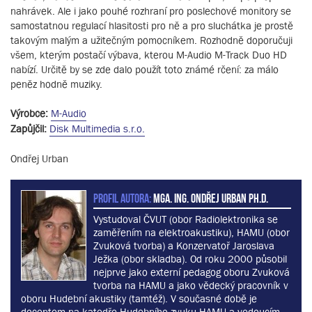
nahrávek. Ale i jako pouhé rozhraní pro poslechové monitory se
samostatnou regulací hlasitosti pro ně a pro sluchátka je prostě
takovým malým a užitečným pomocníkem. Rozhodně doporučuji
všem, kterým postačí výbava, kterou M-Audio M-Track Duo HD
nabízí. Určitě by se zde dalo použít toto známé rčení: za málo
peněz hodně muziky.
Výrobce:
M-Audio
Zapůjčil:
Disk Multimedia s.r.o.
Ondřej Urban
PROFIL AUTORA:
MgA. Ing. Ondřej Urban Ph.D.
Vystudoval ČVUT (obor Radiolektronika se
zaměřením na elektroakustiku), HAMU (obor
Zvuková tvorba) a Konzervatoř Jaroslava
Ježka (obor skladba). Od roku 2000 působil
nejprve jako externí pedagog oboru Zvuková
tvorba na HAMU a jako vědecký pracovník v
oboru Hudební akustiky (tamtéž). V současné době je
docentem na katedře Hudebního zvuku HAMU a vedoucím