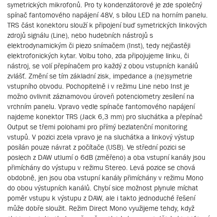
symetrických mikrofonů. Pro ty kondenzátorové je zde společný
spínač fantomového napájení 48V, s bílou LED na horním panelu.
TRS část konektoru slouží k připojení buď symetrických linkových
zdrojů signálu (Line), nebo hudebních nástrojů s
elektrodynamickým či piezo snímačem (Inst), tedy nejčastěji
elektrofonických kytar. Volbu toho, zda připojujeme linku, či
nástroj, se volí přepínačem pro každý z obou vstupních kanálů
zvlášť. Změní se tím základní zisk, impedance a (ne)symetrie
vstupního obvodu. Pochopitelně i v režimu Line nebo Inst je
možno ovlivnit záznamovou úroveň potenciometry zesílení na
vrchním panelu. Vpravo vedle spínače fantomového napájení
najdeme konektor TRS (Jack 6,3 mm) pro sluchátka a přepínač
Output se třemi polohami pro přímý bezlatenční monitoring
vstupů. V pozici zcela vpravo je na sluchátka a linkový výstup
posílán pouze návrat z počítače (USB). Ve střední pozici se
poslech z DAW utlumí o 6dB (změřeno) a oba vstupní kanály jsou
přimíchány do výstupu v režimu Stereo. Levá pozice se chová
obdobně, jen jsou oba vstupní kanály přimíchány v režimu Mono
do obou výstupních kanálů. Chybí sice možnost plynule míchat
poměr vstupu k výstupu z DAW, ale i takto jednoduché řešení
může dobře sloužit. Režim Direct Mono využijeme tehdy, když