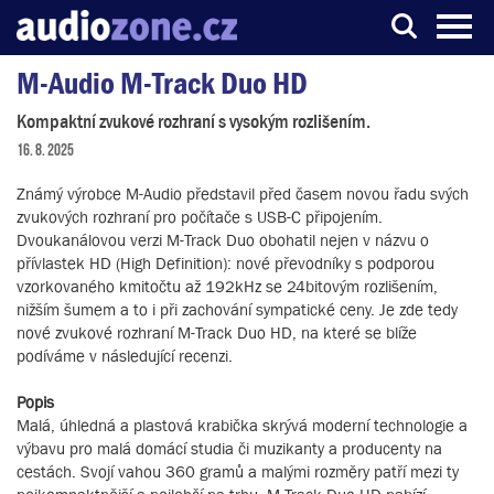
M-Audio M-Track Duo HD
Server o digitálním zpracování zvuku
Kompaktní zvukové rozhraní s vysokým rozlišením.
16. 8. 2025
Známý výrobce M-Audio představil před časem novou řadu svých
zvukových rozhraní pro počítače s USB-C připojením.
Dvoukanálovou verzi M-Track Duo obohatil nejen v názvu o
přívlastek HD (High Definition): nové převodníky s podporou
vzorkovaného kmitočtu až 192kHz se 24bitovým rozlišením,
nižším šumem a to i při zachování sympatické ceny. Je zde tedy
nové zvukové rozhraní M-Track Duo HD, na které se blíže
podíváme v následující recenzi.
Popis
Malá, úhledná a plastová krabička skrývá moderní technologie a
výbavu pro malá domácí studia či muzikanty a producenty na
cestách. Svojí vahou 360 gramů a malými rozměry patří mezi ty