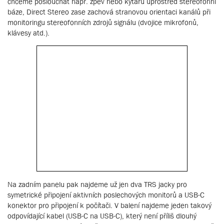
chceme poslouchat např. zpěv nebo kytaru uprostřed stereofonní
báze, Direct Stereo zase zachová stranovou orientaci kanálů při
monitoringu stereofonních zdrojů signálu (dvojice mikrofonů,
klávesy atd.).
Na zadním panelu pak najdeme už jen dva TRS jacky pro
symetrické připojení aktivních poslechových monitorů a USB-C
konektor pro připojení k počítači. V balení najdeme jeden takový
odpovídající kabel (USB-C na USB-C), který není příliš dlouhý