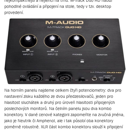
nejkompaktnější a nejlehčí na trhu. M-Track Duo HD nabízí
pohodlné ovládání a připojení na stole, tedy v tzv. desktop
provedení.
Na horním panelu najdeme celkem čtyři potenciometry: dva pro
nastavení zisku každého ze dvou předzesilovačů, jeden pro
hlasitost sluchátek a druhý pro úroveň hlasitosti připojených
poslechových monitorů. Na čelním panelu jsou dva kombo
konektory. V dané cenové kategorii zapomeňte na zvučná jména,
jako je Neutrik či Amphenol, ale i tak působí oba konektory
poměrně robustně. XLR část kombo konektoru slouží k připojení