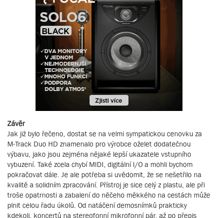
Závěr
Jak již bylo řečeno, dostat se na velmi sympatickou cenovku za
M-Track Duo HD znamenalo pro výrobce oželet dodatečnou
výbavu, jako jsou zejména nějaké lepší ukazatele vstupního
vybuzení. Také zcela chybí MIDI, digitální I/O a mohli bychom
pokračovat dále. Je ale potřeba si uvědomit, že se nešetřilo na
kvalitě a solidním zpracování. Přístroj je sice celý z plastu, ale při
troše opatrnosti a zabalení do něčeho měkkého na cestách může
plnit celou řadu úkolů. Od natáčení demosnímků prakticky
kdekoli, koncertů na stereofonní mikrofonní pár, až po přepis