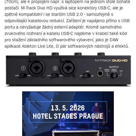
(70cm), ale k propojení např. s laptopem na jednom stole bohatě
postačí. M-Track Duo HD využívá sice konektory USB-C, ale je
zpětně kompatibilní i se starším USB 2.0 - samozřejmě s
odpovídající kabelovou redukcí. Zařízení je napájeno přímo s USB
portu a nevyžaduje žádný externí adaptér. Kromě samotného
zvukového rozhraní a kabelu USB-C najdeme v krabici také kód
pro stažení základního softwarového vybavení, jako je DAW
aplikace Ableton Live Lite, či pár softwarových nástrojů a efektů.