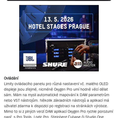
Ovládání
Limity ovládacího panelu pro různá nastavení vč. malého OLED
displeje jsou zřejmé, nicméně Oxygen Pro umí hodně věcí dělat
sám. Mám na mysli automatické mapování k DAW parametrům
nebo VST nástrojům. Několik základních nástrojů a aplikací má
uživatel zdarma k dispozici po registraci na stránkách výrobce.
Mimo to si z plných verzí DAW aplikací Oxygen Pro rychle porozumí
např. s Pro Tools, Logic Pro, Steinberg Cubase či Studio One.