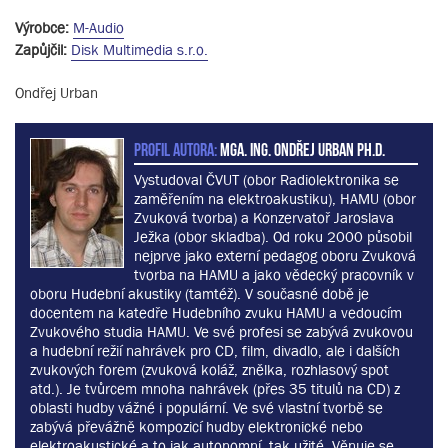
Výrobce:
M-Audio
Zapůjčil:
Disk Multimedia s.r.o.
Ondřej Urban
PROFIL AUTORA:
MgA. Ing. Ondřej Urban Ph.D.
Vystudoval ČVUT (obor Radiolektronika se
zaměřením na elektroakustiku), HAMU (obor
Zvuková tvorba) a Konzervatoř Jaroslava
Ježka (obor skladba). Od roku 2000 působil
nejprve jako externí pedagog oboru Zvuková
tvorba na HAMU a jako vědecký pracovník v
oboru Hudební akustiky (tamtéž). V současné době je
docentem na katedře Hudebního zvuku HAMU a vedoucím
Zvukového studia HAMU. Ve své profesi se zabývá zvukovou
a hudební režií nahrávek pro CD, film, divadlo, ale i dalších
zvukových forem (zvuková koláž, znělka, rozhlasový spot
atd.). Je tvůrcem mnoha nahrávek (přes 35 titulů na CD) z
oblasti hudby vážné i populární. Ve své vlastní tvorbě se
zabývá převážně kompozicí hudby elektronické nebo
elektroakustické a to jak autonomní, tak užité. Věnuje se