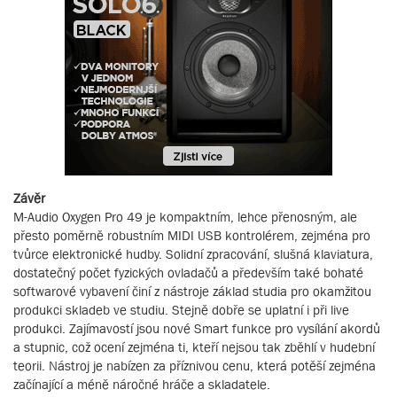
Závěr
M-Audio Oxygen Pro 49 je kompaktním, lehce přenosným, ale
přesto poměrně robustním MIDI USB kontrolérem, zejména pro
tvůrce elektronické hudby. Solidní zpracování, slušná klaviatura,
dostatečný počet fyzických ovladačů a především také bohaté
softwarové vybavení činí z nástroje základ studia pro okamžitou
produkci skladeb ve studiu. Stejně dobře se uplatní i při live
produkci. Zajímavostí jsou nové Smart funkce pro vysílání akordů
a stupnic, což ocení zejména ti, kteří nejsou tak zběhlí v hudební
teorii. Nástroj je nabízen za příznivou cenu, která potěší zejména
začínající a méně náročné hráče a skladatele.