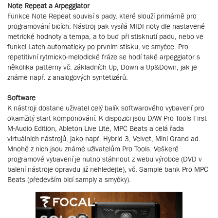
Note Repeat a Arpeggiator
Funkce Note Repeat souvisí s pady, které slouží primárně pro
programování bicích. Nástroj pak vysílá MIDI noty dle nastavené
metrické hodnoty a tempa, a to buď při stisknutí padu, nebo ve
funkci Latch automaticky po prvním stisku, ve smyčce. Pro
repetitivní rytmicko-melodické fráze se hodí také arpeggiator s
několika patterny vč. základních Up, Down a Up&Down, jak je
známe např. z analogových syntetizérů.
Software
K nástroji dostane uživatel celý balík softwarového vybavení pro
okamžitý start komponování. K dispozici jsou DAW Pro Tools First
M-Audio Edition, Ableton Live Lite, MPC Beats a celá řada
virtuálních nástrojů, jako např. Hybrid 3, Velvet, Mini Grand ad.
Mnohé z nich jsou známé uživatelům Pro Tools. Veškeré
programové vybavení je nutno stáhnout z webu výrobce (DVD v
balení nástroje opravdu již nehledejte), vč. Sample bank Pro MPC
Beats (především bicí samply a smyčky).