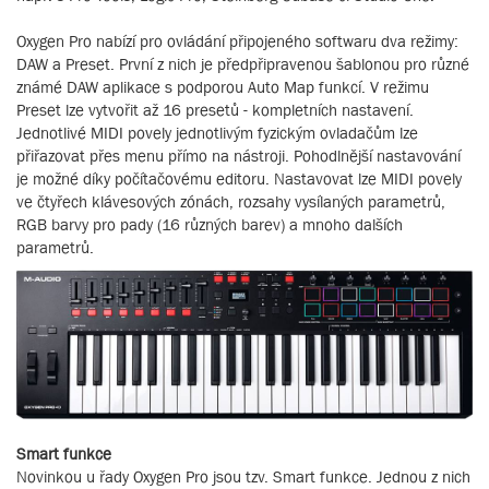
Oxygen Pro nabízí pro ovládání připojeného softwaru dva režimy:
DAW a Preset. První z nich je předpřipravenou šablonou pro různé
známé DAW aplikace s podporou Auto Map funkcí. V režimu
Preset lze vytvořit až 16 presetů - kompletních nastavení.
Jednotlivé MIDI povely jednotlivým fyzickým ovladačům lze
přiřazovat přes menu přímo na nástroji. Pohodlnější nastavování
je možné díky počítačovému editoru. Nastavovat lze MIDI povely
ve čtyřech klávesových zónách, rozsahy vysílaných parametrů,
RGB barvy pro pady (16 různých barev) a mnoho dalších
parametrů.
Smart funkce
Novinkou u řady Oxygen Pro jsou tzv. Smart funkce. Jednou z nich