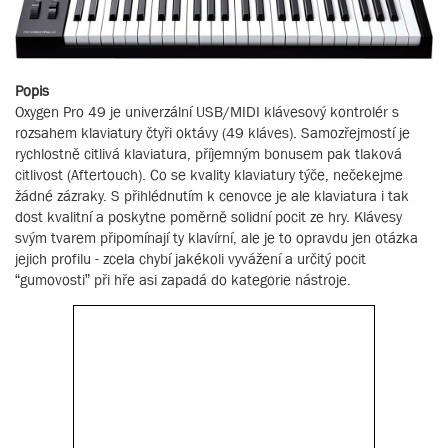
Popis
Oxygen Pro 49 je univerzální USB/MIDI klávesový kontrolér s
rozsahem klaviatury čtyři oktávy (49 kláves). Samozřejmostí je
rychlostně citlivá klaviatura, příjemným bonusem pak tlaková
citlivost (Aftertouch). Co se kvality klaviatury týče, nečekejme
žádné zázraky. S přihlédnutím k cenovce je ale klaviatura i tak
dost kvalitní a poskytne poměrně solidní pocit ze hry. Klávesy
svým tvarem připomínají ty klavírní, ale je to opravdu jen otázka
jejich profilu - zcela chybí jakékoli vyvážení a určitý pocit
“gumovosti” při hře asi zapadá do kategorie nástroje.