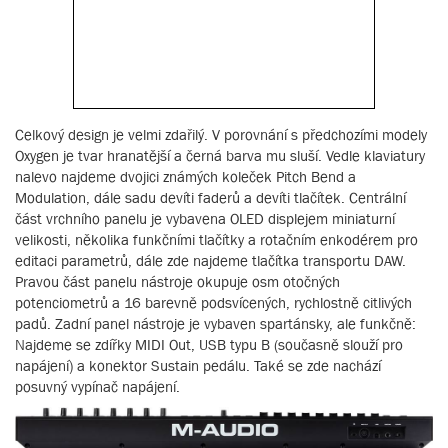
Celkový design je velmi zdařilý. V porovnání s předchozími modely
Oxygen je tvar hranatější a černá barva mu sluší. Vedle klaviatury
nalevo najdeme dvojici známých koleček Pitch Bend a
Modulation, dále sadu devíti faderů a devíti tlačítek. Centrální
část vrchního panelu je vybavena OLED displejem miniaturní
velikosti, několika funkčními tlačítky a rotačním enkodérem pro
editaci parametrů, dále zde najdeme tlačítka transportu DAW.
Pravou část panelu nástroje okupuje osm otočných
potenciometrů a 16 barevně podsvícených, rychlostně citlivých
padů. Zadní panel nástroje je vybaven spartánsky, ale funkčně:
Najdeme se zdířky MIDI Out, USB typu B (současně slouží pro
napájení) a konektor Sustain pedálu. Také se zde nachází
posuvný vypínač napájení.