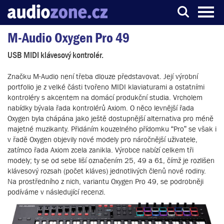
M-Audio Oxygen Pro 49
Server o digitálním zpracování zvuku
USB MIDI klávesový kontrolér.
Značku M-Audio není třeba dlouze představovat. Její výrobní
portfolio je z velké části tvořeno MIDI klaviaturami a ostatními
kontroléry s akcentem na domácí produkční studia. Vrcholem
nabídky bývala řada kontrolérů Axiom. O něco levnější řada
Oxygen byla chápána jako ještě dostupnější alternativa pro méně
majetné muzikanty. Přidáním kouzelného přídomku “Pro” se však i
v řadě Oxygen objevily nové modely pro náročnější uživatele,
zatímco řada Axiom zcela zanikla. Výrobce nabízí celkem tři
modely; ty se od sebe liší označením 25, 49 a 61, čímž je rozlišen
klávesový rozsah (počet kláves) jednotlivých členů nové rodiny.
Na prostředního z nich, variantu Oxygen Pro 49, se podrobněji
podíváme v následující recenzi.