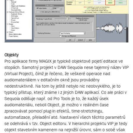
Objekty
Pro aplikace firmy MAGIX je typické objektové pojetí editace ve
stopách. Samotný projekt v DAW Sequoia nese tajemný název VIP
(Virtual Project), čímž je řečeno, že veškeré operace nad
audiomateriálem v editačním okně jsou prováděny
nedestruktivně. Na tom by ještě nebylo nic neobvyklého, je to
typický přístup, který známe i z jiných DAW aplikací. Co ale práci v
Sequoia odlišuje např. od Pro Tools je to, že každý úsek
audiomateriálu, neboli Object, je možno v reálném čase
zpracovávat pomocí plug-in efektů, time-stretchingu,
automatizace, přeladění atd. Nastavení všech těchto parametrů
se odehrává v tzv. Object editoru. V hierarchii projektu VIP je tedy
objekt stavebním kamenem na nejnižší úrovni, sám o sobě však