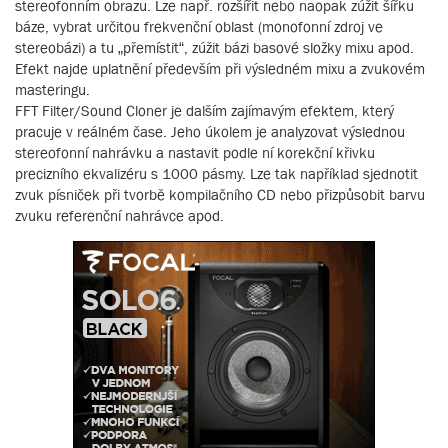
stereofonním obrazu. Lze např. rozšířit nebo naopak zúžit šířku
báze, vybrat určitou frekvenční oblast (monofonní zdroj ve
stereobázi) a tu „přemístit“, zúžit bázi basové složky mixu apod.
Efekt najde uplatnění především při výsledném mixu a zvukovém
masteringu.
FFT Filter/Sound Cloner je dalším zajímavým efektem, který
pracuje v reálném čase. Jeho úkolem je analyzovat výslednou
stereofonní nahrávku a nastavit podle ní korekční křivku
precizního ekvalizéru s 1000 pásmy. Lze tak například sjednotit
zvuk písniček při tvorbě kompilačního CD nebo přizpůsobit barvu
zvuku referenční nahrávce apod.