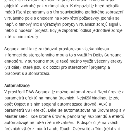
objektů, zadruhé pak v rámci stop. K dispozici je hned několik
módů řízení panoramy a s tím souvisejícího grafického zobrazení
virtuálního pole s ohledem na konkrétní požadavky, jedná-li se
např. o filmový mix s výraznými pohyby virtuálních zdrojů signálu
nebo o hudební projekt, kdy je zapotřebí odlišit jednotlivé zdroje
intenzitními rozdíly.
Sequoia umí také zakódovat prostorovou vícekanálovou
informaci do stereofonního mixu a to s využitím Dolby Surround
enkodéru. V surround mixu je také možno využít všechny efekty
(viz dále), které jsou k dipozici pro stereofonní projekty, a
pracovat s automatizací.
Automatizace
V prostředí DAW Sequoia je možno automatizovat řízení úrovně a
parametrů efektů na mnoha úrovních. Nejnižší hladinou je zde
opět Object a s ním spojená automatizace úrovně, Auxů a
parametrů VST efektů. Dále lze automatizovat na úrovni stop a v
Master sekci, kde kromě úrovně, panoramy, Aux Sendů a efektů
automatizujeme také řízení ekvalizéru. K dispozici je na všech
úrovních výběr z módů Latch, Touch, Overwrite a Trim (relativní