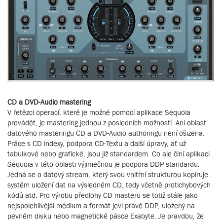
CD a DVD-Audio mastering
V řetězci operací, které je možné pomocí aplikace Sequoia
provádět, je mastering jednou z posledních možností. Ani oblast
datového masteringu CD a DVD-Audio authoringu není ošizena.
Práce s CD indexy, podpora CD-Textu a další úpravy, ať už
tabulkové nebo grafické, jsou již standardem. Co ale činí aplikaci
Sequoia v této oblasti výjimečnou je podpora DDP standardu.
Jedná se o datový stream, který svou vnitřní strukturou kopíruje
systém uložení dat na výsledném CD, tedy včetně protichybových
kódů atd. Pro výrobu předlohy CD masteru se totiž stále jako
nejspolehlivější médium a formát jeví právě DDP, uložený na
pevném disku nebo magnetické pásce Exabyte. Je pravdou, že