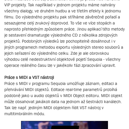
VIP projekty. Tak například v jednom projektu máme nahrány
všechny dialogy, ve druhém hudbu a ve třetím efekty k jednomu
filmu. Do výsledného projektu pak stříháme závěrečné pořadí a
sesazujeme celý zvukový doprovod. To vše ve více stopách a
naprosto přehledným způsobem práce. Jinou aplikací této metody
je sestavení dramaturgie výsledného CD z několika zdrojových
projektů. Podobných výsledků lze pochopitelně dosáhnout i v
jiných programech metodou exportu výsledných stereo souborů a
jejich seřazení do výsledného celku. Zde je ale obrovskou
výhodou celé nedestruktivní objektové pojetí Sequoia - všechny
operace reálného času lze v jakékoliv fázi zpracování upravit.
Práce s MIDI a VST nástroji
Práce s MIDI v programu Sequoia umožňuje záznam, editaci a
přehrávání MIDI objektů. Editace real-time parametrů probíhá
podobně jako u audio objektů v MIDI Object editoru. MIDI objekt
může obsahovat jakákoli data na jednom až šestnácti kanálech.
Tak lze např. jediným MIDI objektem řídit VST nástroj v
multitimbrálním módu.