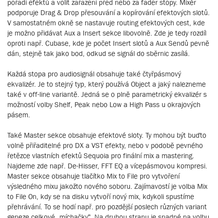
pořadí efektů a volit zařazení před nebo za fader stopy. Mixér
podporuje Drag & Drop přesouvání a kopírování efektových slotů.
V samostatném okně se nastavuje routing efektových cest, kde
je možno přidávat Aux a Insert sekce libovolně. Zde je tedy rozdíl
oproti např. Cubase, kde je počet Insert slotů a Aux Sendů pevně
dán, stejně tak jako bod, odkud se signál do sběrnic zasílá.
Každá stopa pro audiosignál obsahuje také čtyřpásmový
ekvalizér. Je to stejný typ, který používá Object a jaký nalezneme
také v off-line variantě. Jedná se o plně parametrický ekvalizér s
možností volby Shelf, Peak nebo Low a High Pass u okrajových
pásem.
Také Master sekce obsahuje efektové sloty. Ty mohou být buďto
volně přiřaditelné pro DX a VST efekty, nebo v podobě pevného
řetězce vlastních efektů Sequoia pro finální mix a mastering.
Najdeme zde např. De-Hisser, FFT EQ a vícepásmovou kompresi.
Master sekce obsahuje tlačítko Mix to File pro vytvoření
výsledného mixu jakožto nového soboru. Zajímavostí je volba Mix
to File On, kdy se na disku vytvoří nový mix, kdykoli spustíme
přehrávání. To se hodí např. pro pozdější poslech různých variant
geneze celkové „míchačky“. Na druhou stranu je snadné na volbu