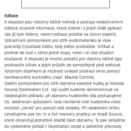
Editace
K dispozici jsou všechny běžné metody a postupy nedestruktivní
editace zvukové informace, které známe i z jiných DAW aplikací.
Jak již bylo řečeno, vlastní editace probíhá na úrovni objektů.
Významným pomocníkem pro střih audiomateriálu je však
pokročilý Crossfade Editor, tedy editor prolínaček. Stříhat a
prolínat lze buď v rámci jedné stopy, nebo i ve více stopách
současně. K dispozici je mnoho presetů pro všechny běžné typy
prolínacích křivek a jejich průběh lze samozřejmě plně editovat.
Výborným doplňkem je možnost ovládat prolínací okno pomocí
hardwarového kontroléru (např. Mackie Control).
Dalším pomocníkem pro střih zejména klasické hudby je metoda
Source/Destination Cut. Její využití budeme demonstrovat na
následujícím příkladu: při záznamu hudebního díla postupujeme
tzv. záběrovým způsobem, tedy necháme hrát hudebníka nebo
orchestr „od-do“ pro pokrytí celé skladby. Při následném střihu
označujeme pak tzv. In a Out markery (značky) ve stopě Source,
které ohraničují jednotlivé zdařilé části záznamu. Ty pak seřadíme
do výsledného pořadí v Destination stopě a začistíme přechody