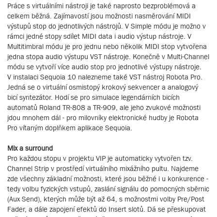
Práce s virtuálními nástroji je také naprosto bezproblémová a
celkem běžná. Zajímavostí jsou možnosti nasměrování MIDI
výstupů stop do jednotlivých nástrojů. V Simple módu je možno v
rámci jedné stopy sdílet MIDI data i audio výstup nástroje. V
Multitimbral módu je pro jednu nebo několik MIDI stop vytvořena
jedna stopa audio výstupu VST nástroje. Konečně v Multi-Channel
módu se vytvoří více audio stop pro jednotlivé výstupy nástroje.
V instalaci Sequoia 10 nalezneme také VST nástroj Robota Pro.
Jedná se o virtuální osmistopý krokový sekvencer a analogový
bicí syntezátor. Hodí se pro simulace legendárních bicích
automatů Roland TR-808 a TR-909, ale jeho zvukové možnosti
jdou mnohem dál - pro milovníky elektronické hudby je Robota
Pro vítaným doplňkem aplikace Sequoia.
Mix a surround
Pro každou stopu v projektu VIP je automaticky vytvořen tzv.
Channel Strip v prostředí virtuálního mixážního pultu. Najdeme
zde všechny základní možnosti, které jsou běžné i u konkurence -
tedy volbu fyzických vstupů, zaslání signálu do pomocných sběrnic
(Aux Send), kterých může být až 64, s možnostmi volby Pre/Post
Fader, a dále zapojení efektů do Insert slotů. Dá se přeskupovat