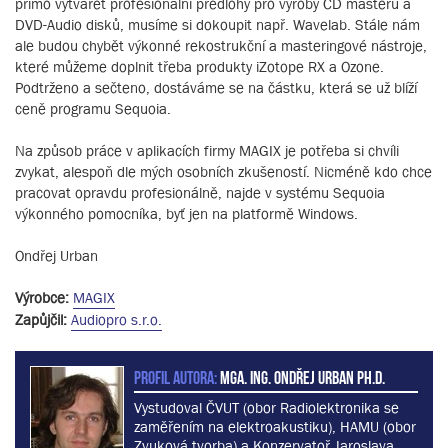
přímo vytvářet profesionální předlohy pro výroby CD masteru a
DVD-Audio disků, musíme si dokoupit např. Wavelab. Stále nám
ale budou chybět výkonné rekostrukční a masteringové nástroje,
které můžeme doplnit třeba produkty iZotope RX a Ozone.
Podtrženo a sečteno, dostáváme se na částku, která se už blíží
ceně programu Sequoia.
Na způsob práce v aplikacích firmy MAGIX je potřeba si chvíli
zvykat, alespoň dle mých osobních zkušeností. Nicméně kdo chce
pracovat opravdu profesionálně, najde v systému Sequoia
výkonného pomocníka, byť jen na platformě Windows.
Ondřej Urban
Výrobce:
MAGIX
Zapůjčil:
Audiopro s.r.o.
PROFIL AUTORA:
MgA. Ing. Ondřej Urban Ph.D.
Vystudoval ČVUT (obor Radiolektronika se
zaměřením na elektroakustiku), HAMU (obor
Zvuková tvorba) a Konzervatoř Jaroslava