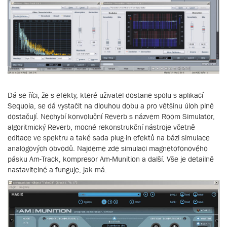
Dá se říci, že s efekty, které uživatel dostane spolu s aplikací
Sequoia, se dá vystačit na dlouhou dobu a pro většinu úloh plně
dostačují. Nechybí konvoluční Reverb s názvem Room Simulator,
algoritmický Reverb, mocné rekonstrukční nástroje včetně
editace ve spektru a také sada plug-in efektů na bázi simulace
analogových obvodů. Najdeme zde simulaci magnetofonového
pásku Am-Track, kompresor Am-Munition a další. Vše je detailně
nastavitelné a funguje, jak má.