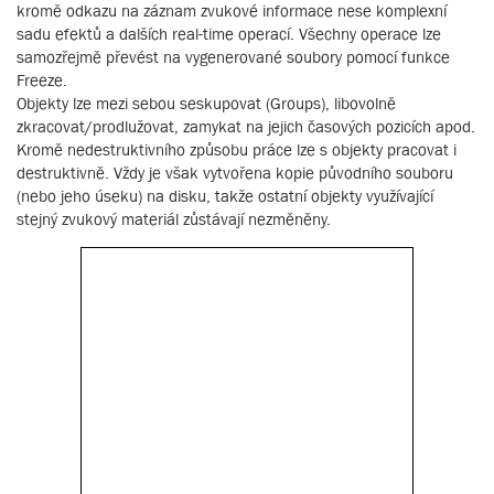
kromě odkazu na záznam zvukové informace nese komplexní
sadu efektů a dalších real-time operací. Všechny operace lze
samozřejmě převést na vygenerované soubory pomocí funkce
Freeze.
Objekty lze mezi sebou seskupovat (Groups), libovolně
zkracovat/prodlužovat, zamykat na jejich časových pozicích apod.
Kromě nedestruktivního způsobu práce lze s objekty pracovat i
destruktivně. Vždy je však vytvořena kopie původního souboru
(nebo jeho úseku) na disku, takže ostatní objekty využívající
stejný zvukový materiál zůstávají nezměněny.