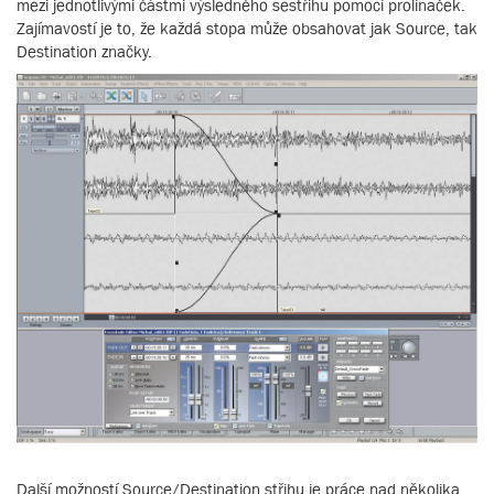
mezi jednotlivými částmi výsledného sestřihu pomocí prolínaček.
Zajímavostí je to, že každá stopa může obsahovat jak Source, tak
Destination značky.
Další možností Source/Destination střihu je práce nad několika