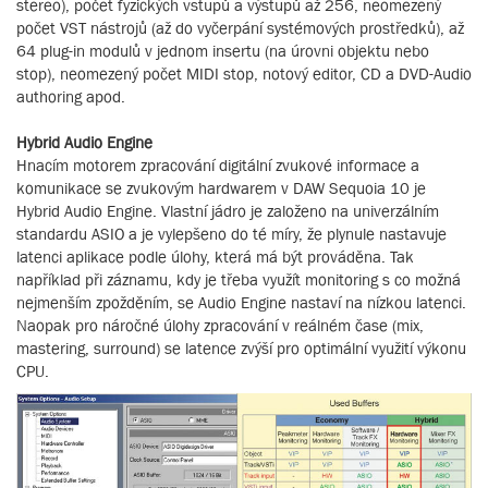
stereo), počet fyzických vstupů a výstupů až 256, neomezený
počet VST nástrojů (až do vyčerpání systémových prostředků), až
64 plug-in modulů v jednom insertu (na úrovni objektu nebo
stop), neomezený počet MIDI stop, notový editor, CD a DVD-Audio
authoring apod.
Hybrid Audio Engine
Hnacím motorem zpracování digitální zvukové informace a
komunikace se zvukovým hardwarem v DAW Sequoia 10 je
Hybrid Audio Engine. Vlastní jádro je založeno na univerzálním
standardu ASIO a je vylepšeno do té míry, že plynule nastavuje
latenci aplikace podle úlohy, která má být prováděna. Tak
například při záznamu, kdy je třeba využít monitoring s co možná
nejmenším zpožděním, se Audio Engine nastaví na nízkou latenci.
Naopak pro náročné úlohy zpracování v reálném čase (mix,
mastering, surround) se latence zvýší pro optimální využití výkonu
CPU.