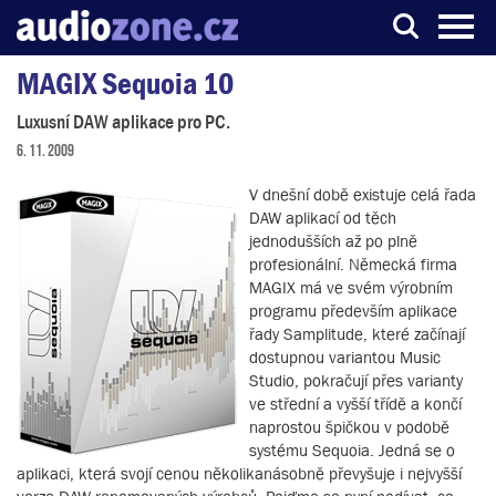
MAGIX Sequoia 10
Server o digitálním zpracování zvuku
Luxusní DAW aplikace pro PC.
6. 11. 2009
V dnešní době existuje celá řada
DAW aplikací od těch
jednodušších až po plně
profesionální. Německá firma
MAGIX má ve svém výrobním
programu především aplikace
řady Samplitude, které začínají
dostupnou variantou Music
Studio, pokračují přes varianty
ve střední a vyšší třídě a končí
naprostou špičkou v podobě
systému Sequoia. Jedná se o
aplikaci, která svojí cenou několikanásobně převyšuje i nejvyšší