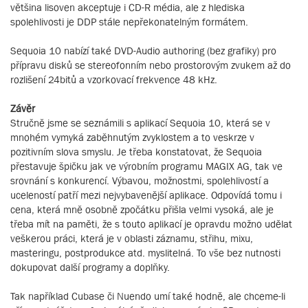
většina lisoven akceptuje i CD-R média, ale z hlediska
spolehlivosti je DDP stále nepřekonatelným formátem.
Sequoia 10 nabízí také DVD-Audio authoring (bez grafiky) pro
přípravu disků se stereofonním nebo prostorovým zvukem až do
rozlišení 24bitů a vzorkovací frekvence 48 kHz.
Závěr
Stručně jsme se seznámili s aplikací Sequoia 10, která se v
mnohém vymyká zaběhnutým zvyklostem a to veskrze v
pozitivním slova smyslu. Je třeba konstatovat, že Sequoia
přestavuje špičku jak ve výrobním programu MAGIX AG, tak ve
srovnání s konkurencí. Výbavou, možnostmi, spolehlivostí a
uceleností patří mezi nejvybavenější aplikace. Odpovídá tomu i
cena, která mně osobně zpočátku přišla velmi vysoká, ale je
třeba mít na paměti, že s touto aplikací je opravdu možno udělat
veškerou práci, která je v oblasti záznamu, střihu, mixu,
masteringu, postprodukce atd. myslitelná. To vše bez nutnosti
dokupovat další programy a doplňky.
Tak například Cubase či Nuendo umí také hodně, ale chceme-li