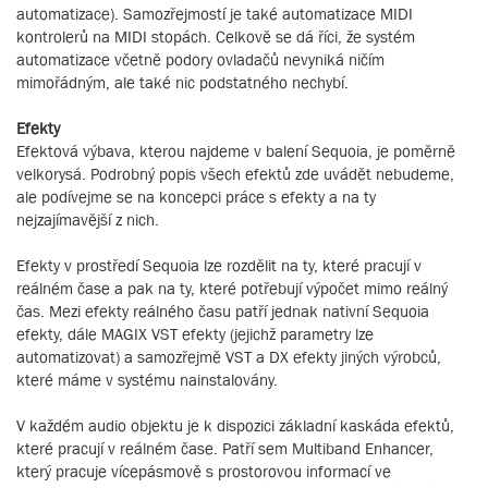
automatizace). Samozřejmostí je také automatizace MIDI
kontrolerů na MIDI stopách. Celkově se dá říci, že systém
automatizace včetně podory ovladačů nevyniká ničím
mimořádným, ale také nic podstatného nechybí.
Efekty
Efektová výbava, kterou najdeme v balení Sequoia, je poměrně
velkorysá. Podrobný popis všech efektů zde uvádět nebudeme,
ale podívejme se na koncepci práce s efekty a na ty
nejzajímavější z nich.
Efekty v prostředí Sequoia lze rozdělit na ty, které pracují v
reálném čase a pak na ty, které potřebují výpočet mimo reálný
čas. Mezi efekty reálného času patří jednak nativní Sequoia
efekty, dále MAGIX VST efekty (jejichž parametry lze
automatizovat) a samozřejmě VST a DX efekty jiných výrobců,
které máme v systému nainstalovány.
V každém audio objektu je k dispozici základní kaskáda efektů,
které pracují v reálném čase. Patří sem Multiband Enhancer,
který pracuje vícepásmově s prostorovou informací ve