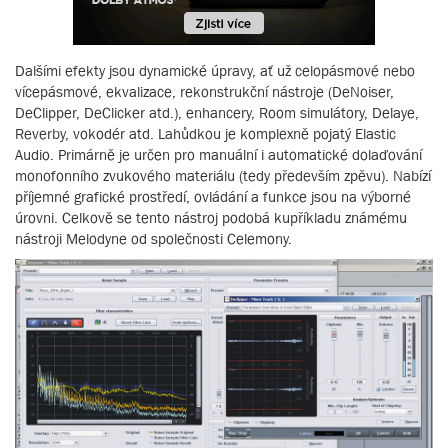
Dalšími efekty jsou dynamické úpravy, ať už celopásmové nebo
vícepásmové, ekvalizace, rekonstrukční nástroje (DeNoiser,
DeClipper, DeClicker atd.), enhancery, Room simulátory, Delaye,
Reverby, vokodér atd. Lahůdkou je komplexně pojatý Elastic
Audio. Primárně je určen pro manuální i automatické dolaďování
monofonního zvukového materiálu (tedy především zpěvu). Nabízí
příjemné grafické prostředí, ovládání a funkce jsou na výborné
úrovni. Celkově se tento nástroj podobá kupříkladu známému
nástroji Melodyne od společnosti Celemony.