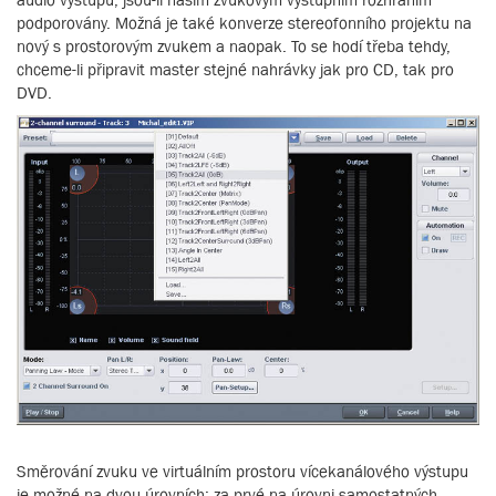
podporovány. Možná je také konverze stereofonního projektu na
nový s prostorovým zvukem a naopak. To se hodí třeba tehdy,
chceme-li připravit master stejné nahrávky jak pro CD, tak pro
DVD.
Směrování zvuku ve virtuálním prostoru vícekanálového výstupu
je možné na dvou úrovních: za prvé na úrovni samostatných