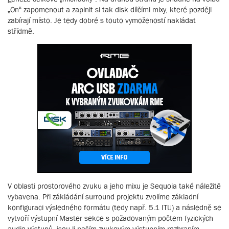
„On“ zapomenout a zaplnit si tak disk dílčími mixy, které později
zabírají místo. Je tedy dobré s touto vymožeností nakládat
střídmě.
V oblasti prostorového zvuku a jeho mixu je Sequoia také náležitě
vybavena. Při zákládání surround projektu zvolíme základní
konfiguraci výsledného formátu (tedy např. 5.1 ITU) a následně se
vytvoří výstupní Master sekce s požadovaným počtem fyzických
audio výstupů, jsou-li naším zvukovým výstupním rozhraním