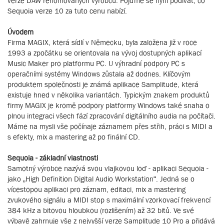
verze DAW renomovaných výrobců. Pojďme se nyní podívat, co
Sequoia verze 10 za tuto cenu nabízí.
Úvodem
Firma MAGIX, která sídlí v Německu, byla založena již v roce
1993 a zpočátku se orientovala na vývoj dostupných aplikací
Music Maker pro platformu PC. U výhradní podpory PC s
operačními systémy Windows zůstala až dodnes. Klíčovým
produktem společnosti je známá aplikace Samplitude, která
existuje hned v několika variantách. Typickým znakem produktů
firmy MAGIX je kromě podpory platformy Windows také snaha o
plnou integraci všech fází zpracování digitálního audia na počítači.
Máme na mysli vše počínaje záznamem přes střih, práci s MIDI a
s efekty, mix a mastering až po finální CD.
Sequoia - základní vlastnosti
Samotný výrobce nazývá svou vlajkovou loď - aplikaci Sequoia -
jako „High Definition Digital Audio Workstation“. Jedná se o
vícestopou aplikaci pro záznam, editaci, mix a mastering
zvukového signálu a MIDI stop s maximální vzorkovací frekvencí
384 kHz a bitovou hloubkou (rozlišením) až 32 bitů. Ve své
výbavě zahrnuje vše z nejvyšší verze Samplitude 10 Pro a přidává