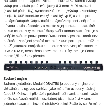
Na zadní straně najdeme zdířku pro sluchátka, stereo výstup,
vstup pro sustain pedál (vše jacky 6,3 mm), MIDI rozhraní
(klasické pětikolíky), synchronizační vstup/výstup s konektory
minijack, USB konektor (velký, klasický typ B) a vstup pro
napájecí adaptér. Odpovídající napájecí zdroj není z nějakého
důvodu součástí dodávky a musíte si jej obstarat dodatečně,
pokud chcete v rytmu staré školy svěřit komunikaci nástroje s
vnějším světem pouze pomocí MIDI nebo si jen tak zahrát bez
počítače. Napájení probíhá ale také z USB portu, proto můžete
použít jakoukoli nabíječku na telefon s odpovídajícím kabelem
USB 2.0 (A-B) nebo třeba i powerbanku. Díky tomu je Cobalt
mobilnější, než kdy předtím.
Zvukový engine
Jádrem syntetizéru Modal COBALT5S je obdobný engine pro
virtuálně analogovou syntézu, jako má dříve uvedený nástroj
Cobalt8. Ochuzení přichází v polyfonii (pět namísto osmi hlasů),
počtu současně znějících oscilátorů (dva místo čtyř v rámci
jednoho hlasu) a ochuzené efektové sekci. Zdálo by se, že mít po