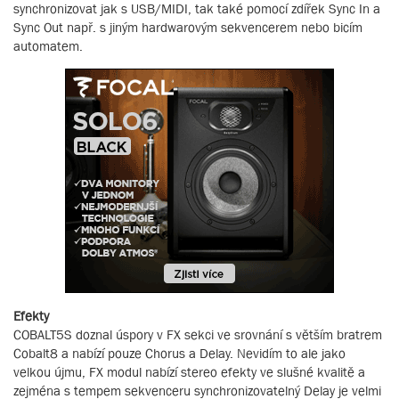
synchronizovat jak s USB/MIDI, tak také pomocí zdířek Sync In a
Sync Out např. s jiným hardwarovým sekvencerem nebo bicím
automatem.
Efekty
COBALT5S doznal úspory v FX sekci ve srovnání s větším bratrem
Cobalt8 a nabízí pouze Chorus a Delay. Nevidím to ale jako
velkou újmu, FX modul nabízí stereo efekty ve slušné kvalitě a
zejména s tempem sekvenceru synchronizovatelný Delay je velmi