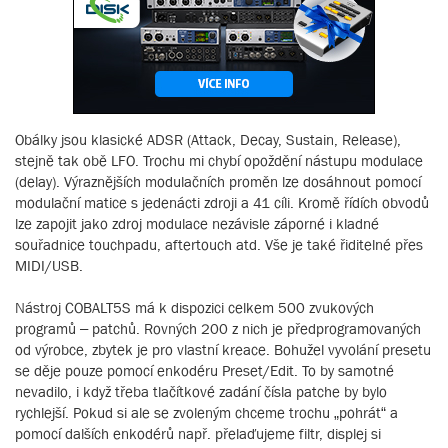
Obálky jsou klasické ADSR (Attack, Decay, Sustain, Release),
stejně tak obě LFO. Trochu mi chybí opoždění nástupu modulace
(delay). Výraznějších modulačních proměn lze dosáhnout pomocí
modulační matice s jedenácti zdroji a 41 cíli. Kromě řídích obvodů
lze zapojit jako zdroj modulace nezávisle záporné i kladné
souřadnice touchpadu, aftertouch atd. Vše je také řiditelné přes
MIDI/USB.
Nástroj COBALT5S má k dispozici celkem 500 zvukových
programů – patchů. Rovných 200 z nich je předprogramovaných
od výrobce, zbytek je pro vlastní kreace. Bohužel vyvolání presetu
se děje pouze pomocí enkodéru Preset/Edit. To by samotné
nevadilo, i když třeba tlačítkové zadání čísla patche by bylo
rychlejší. Pokud si ale se zvoleným chceme trochu „pohrát“ a
pomocí dalších enkodérů např. přelaďujeme filtr, displej si