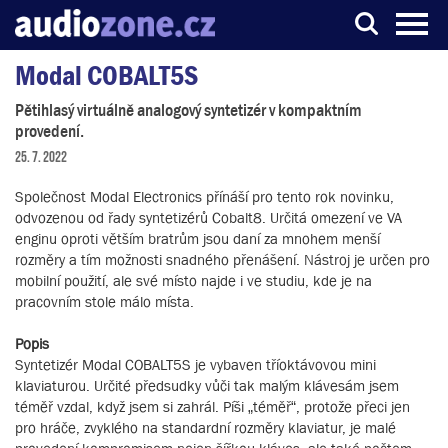
Modal COBALT5S
Server o digitálním zpracování zvuku
Pětihlasý virtuálně analogový syntetizér v kompaktním
provedení.
25. 7. 2022
Společnost Modal Electronics přínáší pro tento rok novinku,
odvozenou od řady syntetizérů Cobalt8. Určitá omezení ve VA
enginu oproti větším bratrům jsou daní za mnohem menší
rozměry a tím možnosti snadného přenášení. Nástroj je určen pro
mobilní použití, ale své místo najde i ve studiu, kde je na
pracovním stole málo místa.
Popis
Syntetizér Modal COBALT5S je vybaven tříoktávovou mini
klaviaturou. Určité předsudky vůči tak malým klávesám jsem
téměř vzdal, když jsem si zahrál. Píši „téměř“, protože přeci jen
pro hráče, zvyklého na standardní rozměry klaviatur, je malé