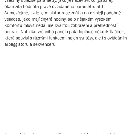
všechny důležité parametry, jako je název zvuku (patche),
okamžitá hodnota právě ovládaného parametru atd.
Samozřejmě, i zde je miniaturizace znát a na displeji podobné
velikosti, jako mají chytré hodiny, se o nějakém vysokém
komfortu mluvit nedá, ale kvalitou zobrazení a přehledností
neurazí. Nabídku vrchního panelu pak doplňuje několik tlačítek,
která souvisí s různými funkcemi nejen syntézy, ale i s ovládáním
arpeggiatoru a sekvenceru.