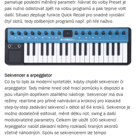
pamatuje poslední měněný parametr. Návrat do volby Preset je
pak nutno odlistovat zpět na volbu programů a pak teprve volit
další. Situaci zlepšuje funkce Quick Recall pro snadné vyvolání
čtyř slotů, tedy oblíbených programů např. při hře naživo.
Sekvencer a arpeggiator
Co by to bylo za moderní syntetizér, kdyby chyběl sekvencer či
arpeggiator. Tady máme hned obě hrací pomůcky k dispozici a
jsou vítaným doplňkem zdařilého nástroje. Sekvencer má dva
režimy: real-time pro přímé nahrávání a krokový pro klasické
step-by-step zadávání sekvencí v délce až 64 kroků. Sekvence je
možno dodatečně editovat, měnit délku not, swing a další
modulovatelné parametry. Celkem lze uložit 100 sekvencí.
Arpeggiator nabízí základní režimy rozkladů hraných akordů
včetně náhodných. Spolu se sekvencerem lze tempo