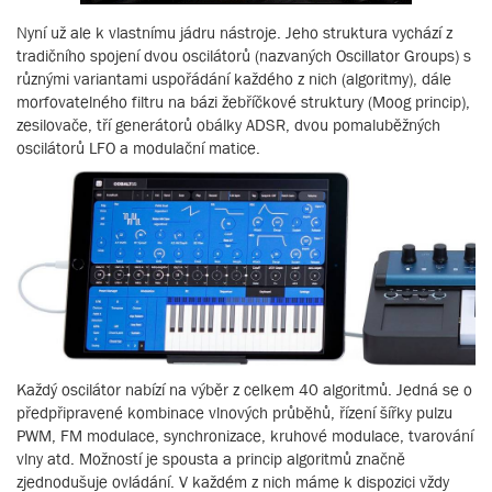
Nyní už ale k vlastnímu jádru nástroje. Jeho struktura vychází z
tradičního spojení dvou oscilátorů (nazvaných Oscillator Groups) s
různými variantami uspořádání každého z nich (algoritmy), dále
morfovatelného filtru na bázi žebříčkové struktury (Moog princip),
zesilovače, tří generátorů obálky ADSR, dvou pomaluběžných
oscilátorů LFO a modulační matice.
Každý oscilátor nabízí na výběr z celkem 40 algoritmů. Jedná se o
předpřipravené kombinace vlnových průběhů, řízení šířky pulzu
PWM, FM modulace, synchronizace, kruhové modulace, tvarování
vlny atd. Možností je spousta a princip algoritmů značně
zjednodušuje ovládání. V každém z nich máme k dispozici vždy