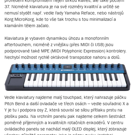
provedení kompromisem nejen šířkou kláves, ale také počtem
37. Nicméně klaviatura je na své rozměry kvalitní a určitě se
nemusí stydět např. vedle řady Yamaha Reface, nebo nástrojů
Korg MicroKorg, kde to vše tak trochu s tou minimalizací a
klamáním tělem začalo.
Klaviatura je vybaven dynamikou úhozu a monofonním
aftertouchem, nicméně z vnějšku (přes MIDI či USB) jsou
podporované také MPE (MIDI Polyphonic Expression) kontrolery.
Nechybí možnost rychlé oktávové transpozice nahoru a dolů.
Vedle klaviatury najdeme malý touchpad, který nahrazuje páčku
Pitch Bend a další ovladače ve třech osách – vedle souřadnic X a
Y je tu i podpora osy Z, která souvisí se sílou přítlaku prstu na
plošku padu. Na vrchním panelu pak najdeme celkem šestnáct
poměrně příjemných a kvalitních rotačních enkodérů. V centru
ovládacího panelu se nachází malý OLED displej, který zobrazuje