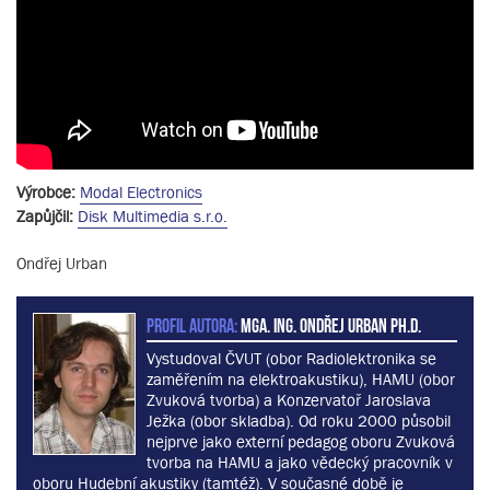
Výrobce:
Modal Electronics
Zapůjčil:
Disk Multimedia s.r.o.
Ondřej Urban
PROFIL AUTORA:
MgA. Ing. Ondřej Urban Ph.D.
Vystudoval ČVUT (obor Radiolektronika se
zaměřením na elektroakustiku), HAMU (obor
Zvuková tvorba) a Konzervatoř Jaroslava
Ježka (obor skladba). Od roku 2000 působil
nejprve jako externí pedagog oboru Zvuková
tvorba na HAMU a jako vědecký pracovník v
oboru Hudební akustiky (tamtéž). V současné době je