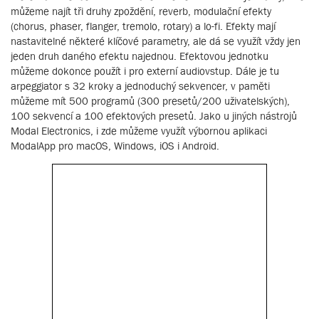
můžeme najít tři druhy zpoždění, reverb, modulační efekty
(chorus, phaser, flanger, tremolo, rotary) a lo-fi. Efekty mají
nastavitelné některé klíčové parametry, ale dá se využít vždy jen
jeden druh daného efektu najednou. Efektovou jednotku
můžeme dokonce použít i pro externí audiovstup. Dále je tu
arpeggiator s 32 kroky a jednoduchý sekvencer, v paměti
můžeme mít 500 programů (300 presetů/200 uživatelských),
100 sekvencí a 100 efektových presetů. Jako u jiných nástrojů
Modal Electronics, i zde můžeme využít výbornou aplikaci
ModalApp pro macOS, Windows, iOS i Android.