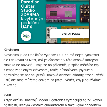
Klaviatura
Klaviatura je od tradičního výrobce FATAR a má nejen rychlostní,
ale i tlakovou citlivost, což je výborné a v této cenové kategorii
zdaleka ne obvyklé. Hraje se na příjemně, je spíše měkčího typu,
s lehce zaoblenými klávesami, takže působí velmi plynule a
nemusíme se bát ani glissů. Tlaková citlivost vyžaduje trochu větší
úsilí, ale zase můžeme celkem na jistotu vědět, kdy ji používáme
a kdy ne.
Zvuk
Argon drží linii nástrojů Modal Electronics vyznačující se zvukovou
pestrostí, určitým vlastním charakterem a také velmi nápaditém