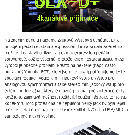
Na zadním panelu najdeme zvukové výstupy sluchátka, L/R,
připojení pedálu sustain a expression. Firma si dala záležet na
možnosti nastavit citlivost a polaritu expression pedálu
softwarově, což je výborné, protože jejich nestadardizace mezi
výrobci je obecně problém. Přesto na některé (např. často
používaný Yamaha FC7, který jsem testoval) potřebujeme ještě
speciální redukci. Vedle je mini jackový vstup a výstup pro
analogovou synchronizaci a také stereo mini jackový vstup pro
externí audio signál, který je možno prohnat přes interní efekty. I
když je to zajímavá možnost rozšiřující použití nástroje, tento typ
konektoru moc profesionálně nepůsobí, velký jack by byla lepší
možnost. Nakonec najdeme klasické MIDI IN/OUT a USB/MIDI a
samozřejmě hlavní vypínač.