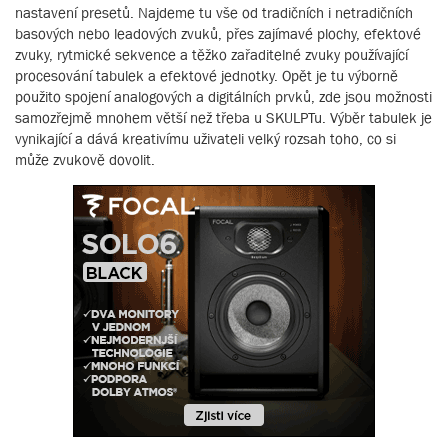
nastavení presetů. Najdeme tu vše od tradičních i netradičních
basových nebo leadových zvuků, přes zajímavé plochy, efektové
zvuky, rytmické sekvence a těžko zařaditelné zvuky používající
procesování tabulek a efektové jednotky. Opět je tu výborně
použito spojení analogových a digitálních prvků, zde jsou možnosti
samozřejmě mnohem větší než třeba u SKULPTu. Výběr tabulek je
vynikající a dává kreativímu uživateli velký rozsah toho, co si
může zvukově dovolit.