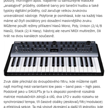
posuvy, morfingem apod. Najdeme tu samozřejmě klasické
„analogové“ průběhy, oblíbené barvy pro taneční hudbu a také
typicky digitální průběhy, což zaručuje velkou zvukovou
univerzálnost nástroje. Polyfonie je osmihlasá, kde na každý hlas
máme až čtyři oscilátory pro dosažení masivnějšího zvuku.
Můžeme použít režimy přiřazení hlasů Mono, Poly, Unison (2/4/8
hlasů), Stack (2/4 hlasy). Nástroj ale neumí MIDI multirežim, čili
hrát na dvou kanálech současně.
Zvuk dále přechází do dvoupólového filtru, kde můžeme opět
najít morfing mezi variantami low pass – band pass – high pass.
Podobně jako u SKULPTu je tu k dispozici poměrně rozsáhlá
matrice modulačních zdrojů a cílů, dva LFO v audio rozsahu se
synchronizací tempa, tři časové obálky (zesilovač/filtr/modulace)
a efektová sekce. Ta má vlnové zkreslení a další tři jednotky, kde