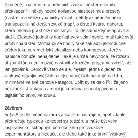
Nicméně, najdeme tu u firemních zvuků i některá nemilá
překvapení – někdy hodně kolísavou hlasitost mezi presety
(nástroj má velký dynamický rozsah, někdy až nepříjemně) a
transpozici u některých zvuků (např. o čistou kvartu nahoru),
která nedává prakticky moc smysl. To jde samozřejmě opravit a
uložit. Efektové jednotky doplňují zvuk velmi dobře, mají také svůj
určitý charakter. Možná by se hodily také základní jednoduché
efekty jako parametrický ekvalizér nebo kompresor, které v
nabídce bohužel nenajdeme. Také je určitá nevýhoda, že rozsah
ohýbání tónu není možné nastavit v každém programu zvlášť, ale
jen globálně. Celkově vzato se ale, myslím, jedná o jeden ze
zvukově nejzajímavějších a nejschopnějších nástrojů na trhu,
minimálně ve své cenové kategorii. Opět by se dalo říci, že jeho
nejsilnější stránkou a ambicí je kombinace analogového a
digitálního prvku ve zvuku.
Závěrem
Argon8 je dle mého názoru vynikajícím nástrojem, opět zdařile
překračuje typickou koncepci syntetizéru a může být velmi
inspirativním, schopným pomocníkem pro zvukové
experimentátory a hledače, ale třeba také jako první (výukový)