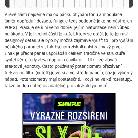
V levé části najdeme malou páčku ohýbání tónu a modulace
(směr dopředu i dozadu, funguje tedy podobně jako na nástrojích
KORG). Pracuje se s ní velmi dobře, její miniaturizace není vůbec
na škodu. V její vrchní části je kužel, který se otáčí, je to jen asi
designový detail, ale bylo by možná zajímavé využít to i pro vysílání
nějakého parametru, tak bychom získali další zajímavý prvek.
Jinak je přední panel uspořádán celkem tradičně ve struktuře
syntetizéru, tedy zleva doprava oscilátor – filtr – zesilovač –
efektové jednotky. Často používaný potenciometr ořezávání
frekvence filtru (cutoff) je větší a ve středu panelu, což je výborný
nápad. Potenciometry mají dostatečné, i když ne velké rozestupy,
takže budou dobře ovladatelné pro jakýkoli typ prstů.