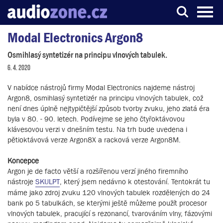
Modal Electronics Argon8
Server o digitálním zpracování zvuku
Osmihlasý syntetizér na principu vlnových tabulek.
6. 4. 2020
V nabídce nástrojů firmy Modal Electronics najdeme nástroj
Argon8, osmihlasý syntetizér na principu vlnových tabulek, což
není dnes úplně nejtypičtější způsob tvorby zvuku, jeho zlatá éra
byla v 80. - 90. letech. Podívejme se jeho čtyřoktávovou
klávesovou verzi v dnešním testu. Na trh bude uvedena i
pětioktávová verze Argon8X a racková verze Argon8M.
Koncepce
Argon je de facto větší a rozšířenou verzí jiného firemního
nástroje
SKULPT
, který jsem nedávno k otestování. Tentokrát tu
máme jako zdroj zvuku 120 vlnových tabulek rozdělených do 24
bank po 5 tabulkách, se kterými ještě můžeme použít procesor
vlnových tabulek, pracující s rezonancí, tvarováním vlny, fázovými