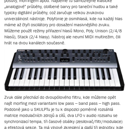
posuvy, morfingem apod. Najdeme tu samozřejmě klasické
„analogové“ průběhy, oblíbené barvy pro taneční hudbu a také
typicky digitální průběhy, což zaručuje velkou zvukovou
univerzálnost nástroje. Polyfonie je osmihlasá, kde na každý hlas
máme až čtyři oscilátory pro dosažení masivnějšího zvuku.
Můžeme použít režimy přiřazení hlasů Mono, Poly, Unison (2/4/8
hlasů), Stack (2/4 hlasy). Nástroj ale neumí MIDI multirežim, čili
hrát na dvou kanálech současně.
Zvuk dále přechází do dvoupólového filtru, kde můžeme opět
najít morfing mezi variantami low pass – band pass – high pass.
Podobně jako u SKULPTu je tu k dispozici poměrně rozsáhlá
matrice modulačních zdrojů a cílů, dva LFO v audio rozsahu se
synchronizací tempa, tři časové obálky (zesilovač/filtr/modulace)
a efektová sekce. Ta má vlnové zkreslení a další tři jednotky, kde