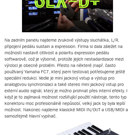
Na zadním panelu najdeme zvukové výstupy sluchátka, L/R,
připojení pedálu sustain a expression. Firma si dala záležet na
možnosti nastavit citlivost a polaritu expression pedálu
softwarově, což je výborné, protože jejich nestadardizace mezi
výrobci je obecně problém. Přesto na některé (např. často
používaný Yamaha FC7, který jsem testoval) potřebujeme ještě
speciální redukci. Vedle je mini jackový vstup a výstup pro
analogovou synchronizaci a také stereo mini jackový vstup pro
externí audio signál, který je možno prohnat přes interní efekty. I
když je to zajímavá možnost rozšiřující použití nástroje, tento typ
konektoru moc profesionálně nepůsobí, velký jack by byla lepší
možnost. Nakonec najdeme klasické MIDI IN/OUT a USB/MIDI a
samozřejmě hlavní vypínač.