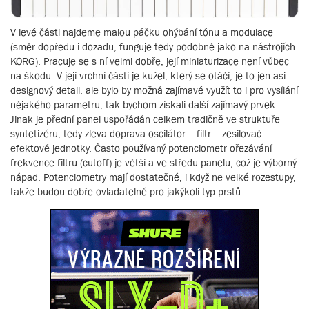
V levé části najdeme malou páčku ohýbání tónu a modulace
(směr dopředu i dozadu, funguje tedy podobně jako na nástrojích
KORG). Pracuje se s ní velmi dobře, její miniaturizace není vůbec
na škodu. V její vrchní části je kužel, který se otáčí, je to jen asi
designový detail, ale bylo by možná zajímavé využít to i pro vysílání
nějakého parametru, tak bychom získali další zajímavý prvek.
Jinak je přední panel uspořádán celkem tradičně ve struktuře
syntetizéru, tedy zleva doprava oscilátor – filtr – zesilovač –
efektové jednotky. Často používaný potenciometr ořezávání
frekvence filtru (cutoff) je větší a ve středu panelu, což je výborný
nápad. Potenciometry mají dostatečné, i když ne velké rozestupy,
takže budou dobře ovladatelné pro jakýkoli typ prstů.