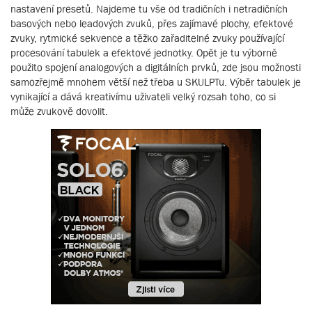
nastavení presetů. Najdeme tu vše od tradičních i netradičních
basových nebo leadových zvuků, přes zajímavé plochy, efektové
zvuky, rytmické sekvence a těžko zařaditelné zvuky používající
procesování tabulek a efektové jednotky. Opět je tu výborně
použito spojení analogových a digitálních prvků, zde jsou možnosti
samozřejmě mnohem větší než třeba u SKULPTu. Výběr tabulek je
vynikající a dává kreativímu uživateli velký rozsah toho, co si
může zvukově dovolit.