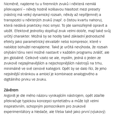
Nicméně, najdeme tu u firemních zvuků i některá nemilá
překvapení – někdy hodně kolísavou hlasitost mezi presety
(nástroj má velký dynamický rozsah, někdy až nepříjemně) a
transpozici u některých zvuků (např. o čistou kvartu nahoru),
která nedává prakticky moc smysl. To jde samozřejmě opravit a
uložit. Efektové jednotky doplňují zvuk velmi dobře, mají také svůj
určitý charakter. Možná by se hodily také základní jednoduché
efekty jako parametrický ekvalizér nebo kompresor, které v
nabídce bohužel nenajdeme. Také je určitá nevýhoda, že rozsah
ohýbání tónu není možné nastavit v každém programu zvlášť, ale
jen globálně. Celkově vzato se ale, myslím, jedná o jeden ze
zvukově nejzajímavějších a nejschopnějších nástrojů na trhu,
minimálně ve své cenové kategorii. Opět by se dalo říci, že jeho
nejsilnější stránkou a ambicí je kombinace analogového a
digitálního prvku ve zvuku.
Závěrem
Argon8 je dle mého názoru vynikajícím nástrojem, opět zdařile
překračuje typickou koncepci syntetizéru a může být velmi
inspirativním, schopným pomocníkem pro zvukové
experimentátory a hledače, ale třeba také jako první (výukový)