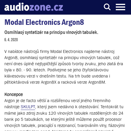
Modal Electronics Argon8
Server o digitálním zpracování zvuku
Osmihlasý syntetizér na principu vlnových tabulek.
6. 4. 2020
V nabídce nástrojů firmy Modal Electronics najdeme nástroj
Argon8, osmihlasý syntetizér na principu vlnových tabulek, což
není dnes úplně nejtypičtější způsob tvorby zvuku, jeho zlatá éra
byla v 80. - 90. letech. Podívejme se jeho čtyřoktávovou
klávesovou verzi v dnešním testu. Na trh bude uvedena i
pětioktávová verze Argon8X a racková verze Argon8M.
Koncepce
Argon je de facto větší a rozšířenou verzí jiného firemního
nástroje
SKULPT
, který jsem nedávno k otestování. Tentokrát tu
máme jako zdroj zvuku 120 vlnových tabulek rozdělených do 24
bank po 5 tabulkách, se kterými ještě můžeme použít procesor
vlnových tabulek, pracující s rezonancí, tvarováním vlny, fázovými