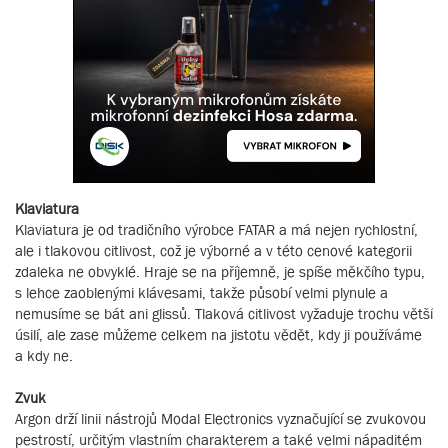
Klaviatura
Klaviatura je od tradičního výrobce FATAR a má nejen rychlostní,
ale i tlakovou citlivost, což je výborné a v této cenové kategorii
zdaleka ne obvyklé. Hraje se na příjemně, je spíše měkčího typu,
s lehce zaoblenými klávesami, takže působí velmi plynule a
nemusíme se bát ani glissů. Tlaková citlivost vyžaduje trochu větší
úsilí, ale zase můžeme celkem na jistotu vědět, kdy ji používáme
a kdy ne.
Zvuk
Argon drží linii nástrojů Modal Electronics vyznačující se zvukovou
pestrostí, určitým vlastním charakterem a také velmi nápaditém