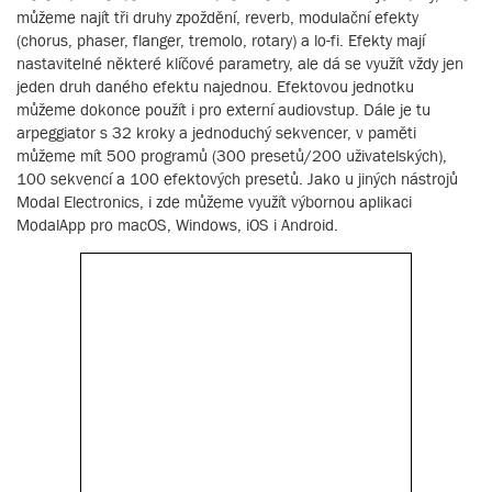
můžeme najít tři druhy zpoždění, reverb, modulační efekty
(chorus, phaser, flanger, tremolo, rotary) a lo-fi. Efekty mají
nastavitelné některé klíčové parametry, ale dá se využít vždy jen
jeden druh daného efektu najednou. Efektovou jednotku
můžeme dokonce použít i pro externí audiovstup. Dále je tu
arpeggiator s 32 kroky a jednoduchý sekvencer, v paměti
můžeme mít 500 programů (300 presetů/200 uživatelských),
100 sekvencí a 100 efektových presetů. Jako u jiných nástrojů
Modal Electronics, i zde můžeme využít výbornou aplikaci
ModalApp pro macOS, Windows, iOS i Android.