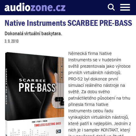
Native Instruments SCARBEE PRE-BASS
Server o digitálním zpracování zvuku
Dokonalá virtuální baskytara.
3. 9. 2010
Německá firma Native
Instruments se v hudebním
světě prezentovala jako výrobce
prvních virtuálních nástrojů.
PRO-52 byl dokonce první
simulací reálného nástroje na
světě. Za dobu svého
patnáctiletého působení na trhu
přinesla firma Native
Instruments celou řadu
vynikajících virtuálních nástrojů,
které patří k nejlepším. Jedním z
nich je i sampler KONTAKT, který