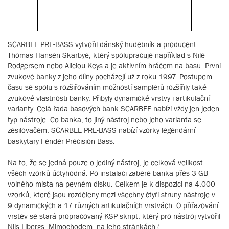
SCARBEE PRE-BASS vytvořil dánský hudebník a producent
Thomas Hansen Skarbye, který spolupracuje například s Nile
Rodgersem nebo Aliciou Keys a je aktivním hráčem na basu. První
zvukové banky z jeho dílny pocházejí už z roku 1997. Postupem
času se spolu s rozšiřováním možností samplerů rozšířily také
zvukové vlastnosti banky. Přibyly dynamické vrstvy i artikulační
varianty. Celá řada basových bank SCARBEE nabízí vždy jen jeden
typ nástroje. Co banka, to jiný nástroj nebo jeho varianta se
zesilovačem. SCARBEE PRE-BASS nabízí vzorky legendární
baskytary Fender Precision Bass.
Na to, že se jedná pouze o jediný nástroj, je celková velikost
všech vzorků úctyhodná. Po instalaci zabere banka přes 3 GB
volného místa na pevném disku. Celkem je k dispozici na 4.000
vzorků, které jsou rozděleny mezi všechny čtyři struny nástroje v
9 dynamických a 17 různých artikulačních vrstvách. O přiřazování
vrstev se stará propracovaný KSP skript, který pro nástroj vytvořil
Nils Libergs. Mimochodem, na jeho stránkách (