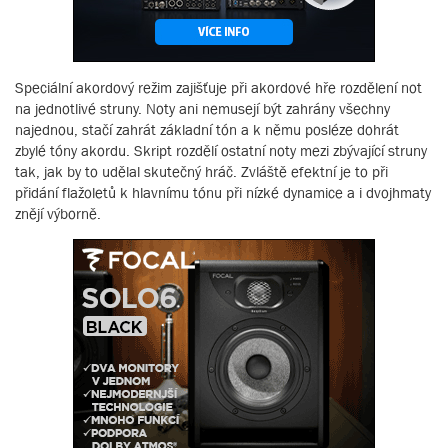
Speciální akordový režim zajišťuje při akordové hře rozdělení not
na jednotlivé struny. Noty ani nemusejí být zahrány všechny
najednou, stačí zahrát základní tón a k němu posléze dohrát
zbylé tóny akordu. Skript rozdělí ostatní noty mezi zbývající struny
tak, jak by to udělal skutečný hráč. Zvláště efektní je to při
přidání flažoletů k hlavnímu tónu při nízké dynamice a i dvojhmaty
znějí výborně.