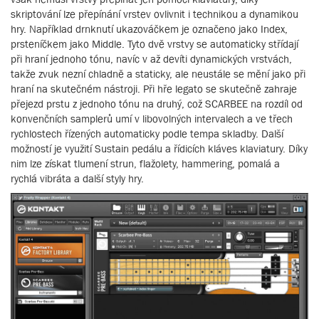
skriptování lze přepínání vrstev ovlivnit i technikou a dynamikou
hry. Například drnknutí ukazováčkem je označeno jako Index,
prsteníčkem jako Middle. Tyto dvě vrstvy se automaticky střídají
při hraní jednoho tónu, navíc v až devíti dynamických vrstvách,
takže zvuk nezní chladně a staticky, ale neustále se mění jako při
hraní na skutečném nástroji. Při hře legato se skutečně zahraje
přejezd prstu z jednoho tónu na druhý, což SCARBEE na rozdíl od
konvenčních samplerů umí v libovolných intervalech a ve třech
rychlostech řízených automaticky podle tempa skladby. Další
možností je využití Sustain pedálu a řídicích kláves klaviatury. Díky
nim lze získat tlumení strun, flažolety, hammering, pomalá a
rychlá vibráta a další styly hry.