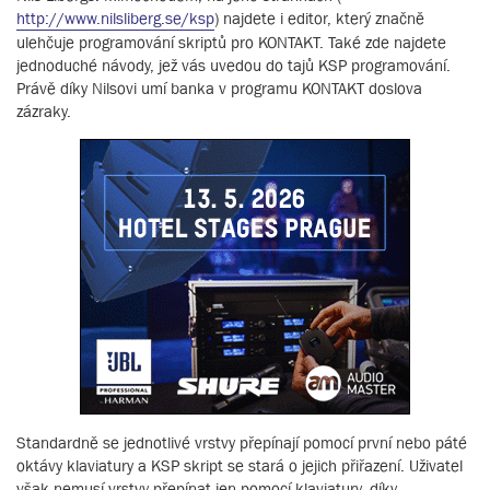
http://www.nilsliberg.se/ksp
) najdete i editor, který značně
ulehčuje programování skriptů pro KONTAKT. Také zde najdete
jednoduché návody, jež vás uvedou do tajů KSP programování.
Právě díky Nilsovi umí banka v programu KONTAKT doslova
zázraky.
Standardně se jednotlivé vrstvy přepínají pomocí první nebo páté
oktávy klaviatury a KSP skript se stará o jejich přiřazení. Uživatel
však nemusí vrstvy přepínat jen pomocí klaviatury, díky