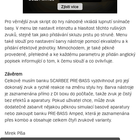
Pro věrnější zvuk skript do hry náhodně vkládá lupnutí snímače
basy. V menu lze nastavit intenzitu a hlasitost těchto rušivých
zvuků, stejně tak jako přidávání skluzu prstu po struně. Menu
také slouží pro nastavení barvy nástroje pomocí ekvalizéru a k
přidání efektové jednotky. Mimochodem, je také pěkně
provedené, přehledné a ke každému parametru je přidán anglický
popisek informující o tom, k čemu slouží a co ovlivňuje.
Závěrem
Celkově musím banku SCARBEE PRE-BASS vyzdvihnout pro její
dokonalý zvuk a rychlé reakce na změnu stylu hry. Barva nástroje
je zaznamenána přímo z DI boxu do počítače, takže zvuk je čistý
bez efektů a aparatury. Pokud uživatel chce, může zvuk
dodatečně zabarvit nějakou pěknou simulací basové aparatury
nebo zakoupit banku PRE-BASS Amped, která je zaznamenána
přes kombo a obsahuje celkem čtyři zvukové varianty.
Mirek Píša