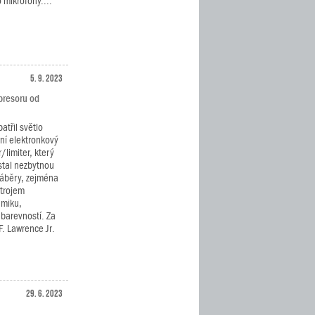
o mikrofony....
5. 9. 2023
presoru od
atřil světlo
ní elektronkový
limiter, který
 stal nezbytnou
Náběry, zejména
strojem
amiku,
 barevností. Za
F. Lawrence Jr.
29. 6. 2023