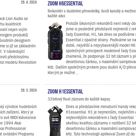
29. 4. 2024
Zoom H6essential
Rekordér s duálními převodníky, šesti kanály a možno
každé akci.
ack Lion Audio se
Protože šikovných rekordérů není nikdy do
rhu kvalitních
jsme si posledně představili nejmenší z r
hraní nejen svým
řady Essential, H1, tak dnes se podíváme
uningem produktů
Essential z opačné strany. Podíváme se n
 původním designem
době, největší a nejvybavenější model H6
me si již se základním
společných principech modelové řady Esse
. V následující
znamená, že podporuje 32 bit záznam s p
proti předchozímu
desetinnou čárkou, s maximální samplovac
enzi modelu Revolution
kHz. Dalším společným prvkem jsou duální A/D převod
kterým je možné...
.
20. 3. 2024
Zoom H1essential
32bitový float záznam do každé kapsy.
nský výrobce hudebních
Dnes si představíme miniaturní handy rek
ch zařízení, který je
H1essential. H1 je nejmenším, nejlehčím 
o své MIDI klávesnice
nejlevnějším rekordérem z řady Essential.
oce 1994 Akai
skvělou kvalitou záznamu v rozlišení 32 bi
kai Professional
desetinnou čárkou a maximální samplovac
né ovládání Programu
kHz. Tuto technologii aplikoval Zoom již d