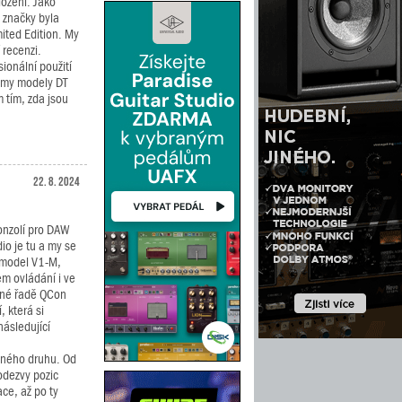
ložení. Jako
 značky byla
ited Edition. My
 recenzi.
ionální použití
námy modely DT
 tím, zda jsou
22. 8. 2024
onzolí pro DAW
io je tu a my se
 model V1-M,
em ovládání i ve
šné řadě QCon
 která si
ásledující
ičného druhu. Od
odezvy pozic
ce, až po ty