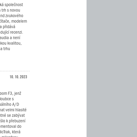
ká společnost
 trh s novou
-end zvukového
očítače, modelem
 a přidává
dující recenzi.
audia a není
kou kvalitou,
na trhu
10. 10. 2023
Zoom F3, jenž
loubce s
duálního A/D
at velmi hlasité
utné se zabývat
šlo k přebuzení
lementoval do
cTrak, která