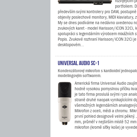
rozvíjejícím
portfoliem. 
především svými kontrolery pro DAW, postupně s
objevily poslechové monitory, MIDI klaviatury, 
My se dnes podíváme na nedávno uvedenou nov
zvukových karet - model Harisson/iCON 32Ci, kt
spolupráci s legendárním výrobcem mixážních st
Popis. Zvukové rozhraní Harisson/iCON 32Ci je
desktopovém...
Universal Audio SC-1
Kondenzátorový mikrofon s kardioidní jednopalc
modelingovým softwarem.
Americká firma Universal Audio zaují
hodně vysokou pomyslnou příčku kval
je tato firma proslulá svými ryze ana
straně druhé naopak vynikajícícími d
všemožných legendárních analogový
Mikrofon z oceli, mědi a chromu. Mikr
první pohled designově velmi pěkný. 
mm, průměř v nejširším místě 52 mm
mikrofon (kromě síťky koše) je vyvede