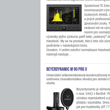
Společnost TC Elect
renomovaným výrob
zvukových efektů, 
a jiných profesioná
zpracování zvuku. 
vedoucí roli ve výv
norem pro normaliza
výsledky jejího výzkumu patří také „radarový“ di
hlasitosti. My se na produkt, který toto vše zúr
podíváme v následujícím testu.
Úvodem. V celém odvětví normalizace hlasitost
nástrojů existuje...
Beyerdynamic M 90 Pro X
Univerzální velkomembránový kondenzátorový mi
směrovou charakteristikou vhodný pro domácí č
studia.
Beyerdynamic je německá 
v roce 1942 v Berlíně. 
výrobou reproduktorů a p
přidala i sluchátka. Dnes
jak pro hudebníky (DT 770