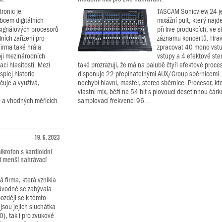
ronic je
TASCAM Sonicview 24 je 
cem digitálních
mixážní pult, který najd
signálových procesorů
při live produkcích, ve s
lních zařízení pro
záznamu koncertů. Hrav
Firma také hrála
zpracovat 40 mono vstu
oji mezinárodních
vstupy a 4 efektové ste
ci hlasitosti. Mezi
také prozrazuji, že má na palubě čtyři efektové proce
splej historie
disponuje 22 přepínatelnými AUX/Group sběrnicemi
očuje a využívá,
nechybí hlavní, master, stereo sběrnice. Procesor, kte
vlastní mix, běží na 54 bit s plovoucí desetinnou čár
i a vhodných měřících
samplovací frekvenci 96...
19. 6. 2023
krofon s kardioidní
i menší nahrávací
firma, která vznikla
Původně se zabývala
ozději se k těmto
 jsou jejich sluchátka
), tak i pro zvukové