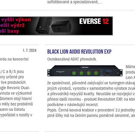
sofistikované a specializované,...
1. 7. 2024
Black Lion Audio Revolution EXP
hledu na koncertní
Osmikanálový ADAT převodník.
Máme 
/C a 8/S jsou
produ
ony určené pro
Lion 
 live produkcích.
že společnost, původně zabývající se tuningem stávaj
ogie Revonic Dual-
jiných výrobců, vyrostla v samostatného výrobce zvu
yvinuta ve výzkumné
a převodníků nejvyšší kvality. Neustále se rozvíjející
růlomem stojí hlavní
přinesl další novinku - produkt Revolution EXP, na kter
ak měly bez problémů
podíváme v následující recenzi.
razem na čistotu
Popis. Černá kovová krabice v provedení 1U jednotky
pořádat s rozdíly v
plné šířky má na čelním panelu poměrně skromné, ale