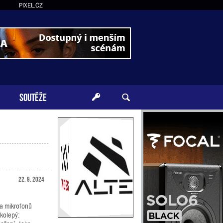
PIXEL.CZ
SOUTĚŽE
22. 9. 2024
 a mikrofonů
lkolepý: