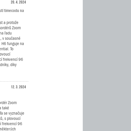
20. 4. 2024
stí timecodu na
st a protože
ekordérů Zoom
 na řadu
a, v současné
. H6 funguje na
ntial. To
lovoucí
í frekvencí 96
níky, díky
12. 3. 2024
ordér Zoom
a také
 Ta se vyznačuje
tů, s plovoucí
í frekvencí 96
o některých