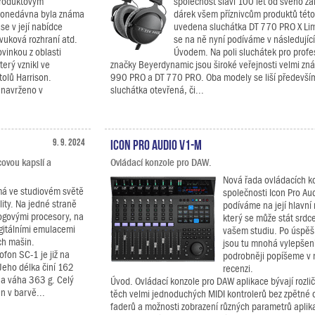
 produktovým
společnost slaví 100 let od svého za
Donedávna byla známa
dárek všem příznivcům produktů této
e v její nabídce
uvedena sluchátka DT 770 PRO X Lim
zvuková rozhraní atd.
se na ně nyní podíváme v následující
inkou z oblasti
Úvodem. Na poli sluchátek pro profes
erý vznikl ve
značky Beyerdynamic jsou široké veřejnosti velmi z
olů Harrison.
990 PRO a DT 770 PRO. Oba modely se liší především
 navrženo v
sluchátka otevřená, či...
9. 9. 2024
Icon Pro Audio V1-M
ovou kapslí a
Ovládací konzole pro DAW.
Nová řada ovládacích k
má ve studiovém světě
společnosti Icon Pro Aud
ity. Na jedné straně
podíváme na její hlavní
logovými procesory, na
který se může stát srdc
igitálními emulacemi
vašem studiu. Po úspě
ch mašin.
jsou tu mnohá vylepšení,
ofon SC-1 je již na
podrobněji popíšeme v n
Jeho délka činí 162
recenzi.
 a váha 363 g. Celý
Úvod. Ovládací konzole pro DAW aplikace bývají rozl
n v barvě...
těch velmi jednoduchých MIDI kontrolerů bez zpětné 
faderů a možnosti zobrazení různých parametrů aplika