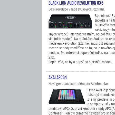
Black Lion Audio Revolution 6x6
Další revoluce v řadě zvukových rozhraní.
Společnost Bl
zabydlela na t
zvukových roz
zakázkovým t
jiných výrobců, ale také vlastním, od počátku
vlastních modelů. Na stránkách Audiozone.cz js
modelem Revolution 2x2 měli možnost seznámit
recenzi se tedy zaměříme na to, co je nového o
modelu. Pro referenci doporučuji odkaz na rec
2x2.
Popis. Vše, co bylo napsáno o prvním modelu..
Akai APC64
Nová generace kontroléru pro Ableton Live.
Firma Akai je japo
nástrojů a produkční
známý především pr
a samplery. Už v r
představil APC40, první kontrolér v řady APC (A
Controller). Ten byl primárně navržen pro snad