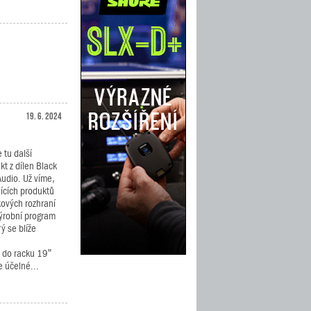
19. 6. 2024
tu další
kt z dílen Black
Audio. Už víme,
ících produktů
kových rozhraní
 výrobní program
ý se blíže
 do racku 19”
 účelné...