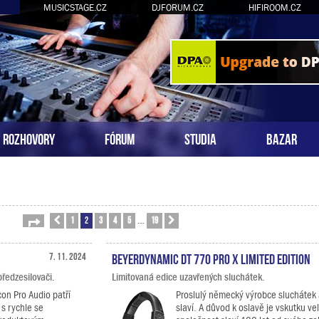
MUSICSTAGE.CZ
DJFORUM.CZ
HIFIROOM.CZ
ROZHOVORY
FÓRUM
STUDIA
BAZAR
1
2
3
4
5
19
Stránka
Předchozí
2
z
19
Další
…
7. 11. 2024
Beyerdynamic DT 770 PRO X Limited Edition
ředzesilovači.
Limitovaná edice uzavřených sluchátek.
on Pro Audio patří
Proslulý německý výrobce sluchátek
 s rychle se
slaví. A důvod k oslavě je vskutku ve