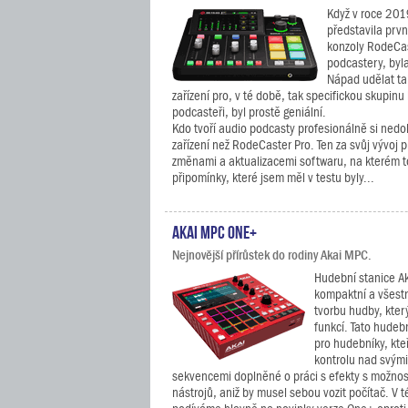
Když v roce 201
představila prvn
konzoly RodeCas
podcastery, byl
Nápad udělat t
zařízení pro, v té době, tak specifickou skupinu 
podcasteři, byl prostě geniální.
Kdo tvoří audio podcasty profesionálně si nedok
zařízení než RodeCaster Pro. Ten za svůj vývoj p
změnami a aktualizacemi softwaru, na kterém to
připomínky, které jsem měl v testu byly...
Akai MPC One+
Nejnovější přírůstek do rodiny Akai MPC.
Hudební stanice A
kompaktní a všestr
tvorbu hudby, který
funkcí. Tato hudebn
pro hudebníky, kteř
kontrolu nad svými
sekvencemi doplněné o práci s efekty s možností
nástrojů, aniž by musel sebou vozit počítač. V t