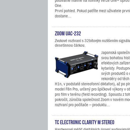
podíváme hlavně na novinky verze One+ oproti
One.
První pohled. Pokud patříte mezi uživatele prv
dostane...
Zoom UAC-232
Zvukové rozhraní s 32bitovým rozlišením signálu
desetinnou čárkou.
Japonská společn
svou bohatou histo
efektových zaříze
kytaristy. Postupn
svých produktů o d
rekordéry od těch
H1n, v podstatě stereofonní diktafon), až po pl
model F8n Pro, určený pro špičkové výkony v ob
pro film v terénu (field recording). Spoustu z to
pokročil, zúročila společnost Zoom v novém m
rozhraní pro počítače – produktu...
TC Electronic Clarity M Stereo
Hardwarový měřič digitálních úrovní audiosignál