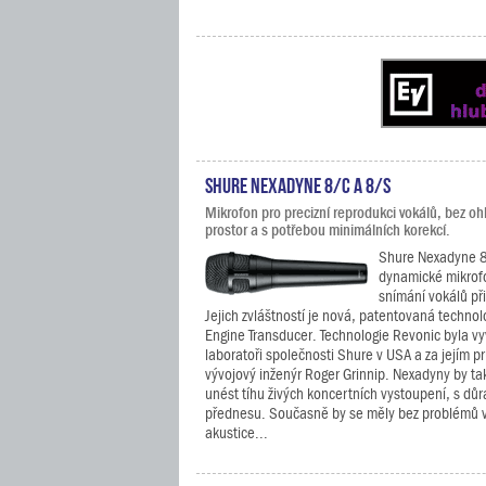
Shure Nexadyne 8/C a 8/S
Mikrofon pro precizní reprodukci vokálů, bez o
prostor a s potřebou minimálních korekcí.
Shure Nexadyne 8
dynamické mikrof
snímání vokálů při
Jejich zvláštností je nová, patentovaná technol
Engine Transducer. Technologie Revonic byla v
laboratoři společnosti Shure v USA a za jejím p
vývojový inženýr Roger Grinnip. Nexadyny by t
unést tíhu živých koncertních vystoupení, s dů
přednesu. Současně by se měly bez problémů vy
akustice...