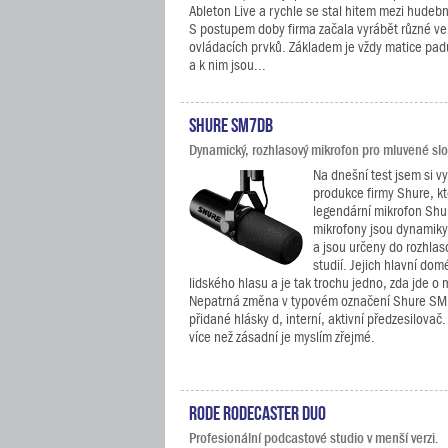
Ableton Live a rychle se stal hitem mezi hudeb
S postupem doby firma začala vyrábět různé ve
ovládacích prvků. Základem je vždy matice pa
a k nim jsou...
Shure SM7dB
Dynamický, rozhlasový mikrofon pro mluvené slo
Na dnešní test jsem si vy
produkce firmy Shure, k
legendární mikrofon Sh
mikrofony jsou dynamik
a jsou určeny do rozhla
studií. Jejich hlavní do
lidského hlasu a je tak trochu jedno, zda jde o 
Nepatrná změna v typovém označení Shure SM7
přidané hlásky d, interní, aktivní předzesilovač
více než zásadní je myslím zřejmé.
RODE RodeCaster Duo
Profesionální podcastové studio v menší verzi.