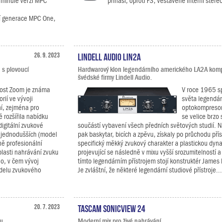
 minulé verzi MPC
přináší, oproti F3, vestavěné interní stere
ní generace MPC One,
26. 9. 2023
Lindell Audio LiN2A
 s plovoucí
Hardwarový klon legendárního amerického LA2A kom
švédské firmy Lindell Audio.
ost Zoom je známa
V roce 1965 sp
rií ve vývoji
světa legendár
ní, zejména pro
optokompresor/
ě rozšířila nabídku
se velice brzo
igitální zvukové
součástí vybavení všech předních světových studií. 
 jednodušších (model
pak baskytar, bicích a zpěvu, získaly po průchodu pří
ně profesionální
specifický měkký zvukový charakter a plastickou dyn
lasti nahrávání zvuku
projevující se následně v mixu vyšší srozumitelností a
ho, v čem vývoj
tímto legendárním přístrojem stojí konstruktér James 
odelu zvukového
Je zvláštní, že některé legendární studiové přístroje...
20. 7. 2023
TASCAM Sonicview 24
u.
Moderní mix pro živé nahrávání.