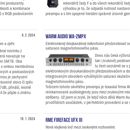
ními producenty.
rekordérů řady F a do všech rekordérů řady
likosti a kombinace
výhodou je to, že odpadá nutnost nastavo
dů s RGB podsvícením
preampu a s tím spojené hledání správné úrovně gain
9. 2. 2024
Warm Audio WA-2MPX
vo a zpěv.
Elektronkový dvojkanálový mikrofonní předzesilovač s
saturace magnetofonového pásu.
bral novinku z
Dnes nás čeká výživná 
terá navazuje na
tak i zvukově) podíva
ure SM7B. Oba
tu čest seznámit se s 
y s velkou membránou
elektronkovým dvoukanálovým předzesilovačem a d
sových a podcastových
integrovaným obvodem vytvářejícím saturaci skuteč
ménou je zachycení
magnetofonového pásu.
mluvené slovo či zpěv.
Tvůrcem tohoto skvělého preampu je texaská firma Wa
dB, přináší, kromě
reinkarnované audiolegendy jsou mezi zvukovými mist
. A že půjde o změnu
oblíbeny. Už jsem si zvykl, že když něco dělá Warm Aud
prvotřídních součástek, v perfektním provedení a se 
19. 1. 2024
RME Fireface UFX III
Nová vlajková loď mezi zvukovými rozhraními.