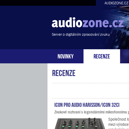
AUDIOZONE.CZ
Server o digitálním zpracování zvuku
NOVINKY
RECENZE
Recenze
Icon Pro Audio Harisson/iCON 32Ci
Zvukové rozhraní s legendárními mikrofonnímu p
Společnost Ic
mezi výrobce