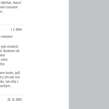
 MicTrak. Hlavní
vání vybuzení
u....
1. 2. 2024
e simulací
(jak vizuálně,
ná. Budeme mít
plně
o něho
ného
rm Audio, jejíž
ry čím dál více
io, tak vždy z
skvělým...
22. 12. 2023