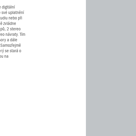
digitální
e své uplatnění
tudiu nebo při
ě zvládne
pů, 2 stereo
reo návraty. Tím
sory a dále
. Samozřejmě
rý se stará o
kou na