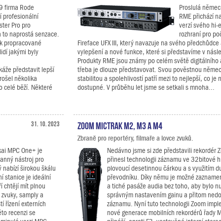
9 firma Rode
Proslulá němec
í profesionální
RME přichází na
ter Pro pro
verzí svého hi
a to naprostá senzace.
rozhraní pro p
ak propracované
Fireface UFX III, který navazuje na svého předchůdce
lidí jakými byly
vylepšení a nové funkce, které si představíme v násle
Produkty RME jsou známy po celém světě digitálního 
áže představit lepší
třeba je dlouze představovat. Svou pověstnou němec
rošel několika
stabilitou a spolehlivostí patří mezi to nejlepší, co je 
 celé běží. Některé
dostupné. V průběhu let jsme se setkali s mnoha...
31. 10. 2023
Zoom MicTrak M2, M3 a M4
Zbraně pro reportéry, filmaře a lovce zvuků.
kai MPC One+ je
Nedávno jsme si zde představili rekordér 
anný nástroj pro
přinesl technologii záznamu ve 32bitové h
 nabízí širokou škálu
plovoucí desetinnou čárkou a s využitím 
í stanice je ideální
převodníku. Díky němu je možné zaznamen
í chtějí mít plnou
a tiché pasáže audia bez toho, aby bylo n
 zvuky, samply a
správným nastavením gainu a přitom nedo
 řízení externích
záznamu. Nyní tuto technologii Zoom imp
éto recenzi se
nové generace mobilních rekordérů řady Mi