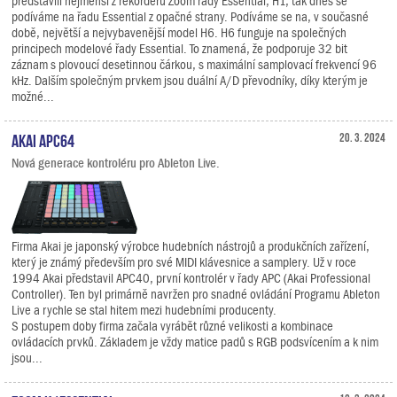
představili nejmenší z rekordérů Zoom řady Essential, H1, tak dnes se
podíváme na řadu Essential z opačné strany. Podíváme se na, v současné
době, největší a nejvybavenější model H6. H6 funguje na společných
principech modelové řady Essential. To znamená, že podporuje 32 bit
záznam s plovoucí desetinnou čárkou, s maximální samplovací frekvencí 96
kHz. Dalším společným prvkem jsou duální A/D převodníky, díky kterým je
možné...
Akai APC64
20. 3. 2024
Nová generace kontroléru pro Ableton Live.
Firma Akai je japonský výrobce hudebních nástrojů a produkčních zařízení,
který je známý především pro své MIDI klávesnice a samplery. Už v roce
1994 Akai představil APC40, první kontrolér v řady APC (Akai Professional
Controller). Ten byl primárně navržen pro snadné ovládání Programu Ableton
Live a rychle se stal hitem mezi hudebními producenty.
S postupem doby firma začala vyrábět různé velikosti a kombinace
ovládacích prvků. Základem je vždy matice padů s RGB podsvícením a k nim
jsou...