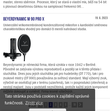
master, stereo sběrnice. Procesor, který se stará o vlastní mix, běží na 54 bit
s plovoucí desetinnou čárkou na samplovací frekvenci 96...
Beyerdynamic M 90 Pro X
19. 6. 2023
Univerzální velkomembránový kondenzátorový mikrofon s kardioidní směrovou
charakteristikou vhodný pro domácí či menší nahrávací studia.
Beyerdynamic je německá firma, která vznikla v roce 1942 v Berlíně.
Původně se zabývala výrobou reproduktorů a později se k těmto přidala i
sluchátka. Dnes jsou jejich sluchátka jak pro hudebníky (DT 770), tak i pro
zvukové mistry (DT 990) považována za světový standard. Mají výborný zvuk,
výtečně se osvědčují jak v terénu (uzavřená), tak i v posprodukci (otevřená) a
nestojí majlant. Jsou v podstatě nezničitelná, protože každý jejich komponent
můžete dokoupit a vyměnit. Firma kromě výtečných...
Tato stránka používá cookies k zajištění správné
funkčnosti.
Zjistit více
1
2
3
4
5
19
Stránka
Předchozí
2
z
19
Další
…