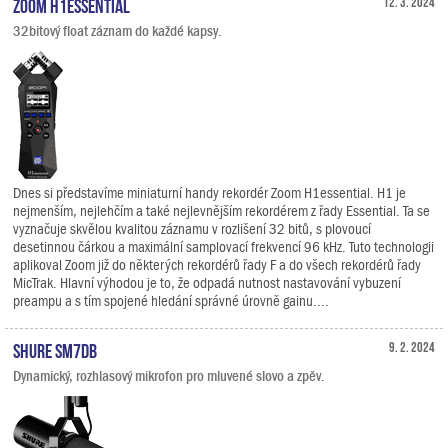
Zoom H1essential
12. 3. 2024
32bitový float záznam do každé kapsy.
Dnes si představíme miniaturní handy rekordér Zoom H1essential. H1 je
nejmenším, nejlehčím a také nejlevnějším rekordérem z řady Essential. Ta se
vyznačuje skvělou kvalitou záznamu v rozlišení 32 bitů, s plovoucí
desetinnou čárkou a maximální samplovací frekvencí 96 kHz. Tuto technologii
aplikoval Zoom již do některých rekordérů řady F a do všech rekordérů řady
MicTrak. Hlavní výhodou je to, že odpadá nutnost nastavování vybuzení
preampu a s tím spojené hledání správné úrovně gainu....
Shure SM7dB
9. 2. 2024
Dynamický, rozhlasový mikrofon pro mluvené slovo a zpěv.