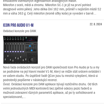
emulacemi všemožných legendárních analogových mašin.
Mikrofon z oceli, mědi a chromu. Mikrofon SC-1 je již na první pohled
designově velmi pěkný. Jeho délka činí 162 mm, průměř v nejširším místě 52
mm a váha 363 g. Celý mikrofon (kromě síťky koše) je vyveden v barvě...
Icon Pro Audio V1-M
22. 8. 2024
Ovládací konzole pro DAW.
Nová řada ovládacích konzolí pro DAW společnosti Icon Pro Audio je tu a my
se podíváme na její hlavní model V1-M, který se může stát srdcem ovládání i
ve vašem studiu. Po úspěšné řadě QCon jsou tu mnohá vylepšení, která si
podrobněji popíšeme v následující recenzi.
Úvod. Ovládací konzole pro DAW aplikace bývají rozličného druhu. Od těch
velmi jednoduchých MIDI kontrolerů bez zpětné odezvy pozic faderů a
možnosti zobrazení různých parametrů aplikace, až po ty sofistikované a
specializované,...