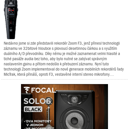
Nedávno jsme si zde představili rekordér Zoom F3, jenž přinesl technologii
záznamu ve 32bitové hloubce s plovoucí desetinnou čárkou a s využitím
duálního A/D převodníku. Díky němu je možné zaznamenat velmi hlasité a
tiché pasáže audia bez toho, aby bylo nutné se zabývat správným
nastavením gainu a přitom nedošlo k přebuzení záznamu. Nyní tuto
technologii Zoom implementoval do nové generace mobilních rekordérů řady
MicTrak, která přináší, oproti F3, vestavěné interní stereo mikrofony....