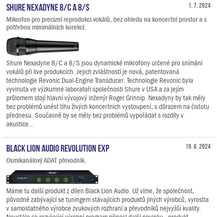
Shure Nexadyne 8/C a 8/S
1. 7. 2024
Mikrofon pro precizní reprodukci vokálů, bez ohledu na koncertní prostor a s
potřebou minimálních korekcí.
Shure Nexadyne 8/C a 8/S jsou dynamické mikrofony určené pro snímání
vokálů při live produkcích. Jejich zvláštností je nová, patentovaná
technologie Revonic Dual-Engine Transducer. Technologie Revonic byla
vyvinuta ve výzkumné laboratoři společnosti Shure v USA a za jejím
průlomem stojí hlavní vývojový inženýr Roger Grinnip. Nexadyny by tak měly
bez problémů unést tíhu živých koncertních vystoupení, s důrazem na čistotu
přednesu. Současně by se měly bez problémů vypořádat s rozdíly v
akustice...
Black Lion Audio Revolution EXP
19. 6. 2024
Osmikanálový ADAT převodník.
Máme tu další produkt z dílen Black Lion Audio. Už víme, že společnost,
původně zabývající se tuningem stávajících produktů jiných výrobců, vyrostla
v samostatného výrobce zvukových rozhraní a převodníků nejvyšší kvality.
Neustále se rozvíjející výrobní program přinesl další novinku - produkt