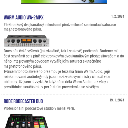
Warm Audio WA-2MPX
1. 2. 2024
Elektronkový dvojkanálový mikrofonní předzesilovač se simulací saturace
magnetofonového pásu.
Dnes nás čeká výživná (jak vizuálně, tak i zvukově) podívaná. Budeme mít tu
čest seznámit se s plně elektronkovým dvoukanálovým předzesilovačem a do
něho integrovaným obvodem vytvářejícím saturaci skutečného
magnetofonového pásu.
Tvůrcem tohoto skvělého preampu je texaská firma Warm Audio, jejíž
reinkarnované audiolegendy jsou mezi zvukovými mistry čím dál více
oblíbeny. Už jsem si zvykl, že když něco dělá Warm Audio, tak vždy z
prvotřídních součástek, v perfektním provedení a se skvělým...
RODE RodeCaster Duo
19. 1. 2024
Profesionální podcastové studio v menší verzi.