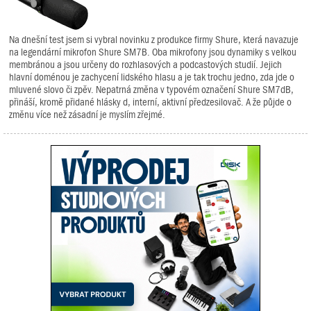
Na dnešní test jsem si vybral novinku z produkce firmy Shure, která navazuje
na legendární mikrofon Shure SM7B. Oba mikrofony jsou dynamiky s velkou
membránou a jsou určeny do rozhlasových a podcastových studií. Jejich
hlavní doménou je zachycení lidského hlasu a je tak trochu jedno, zda jde o
mluvené slovo či zpěv. Nepatrná změna v typovém označení Shure SM7dB,
přináší, kromě přidané hlásky d, interní, aktivní předzesilovač. A že půjde o
změnu více než zásadní je myslím zřejmé.