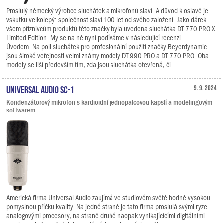
Proslulý německý výrobce sluchátek a mikrofonů slaví. A důvod k oslavě je
vskutku velkolepý: společnost slaví 100 let od svého založení. Jako dárek
všem příznivcům produktů této značky byla uvedena sluchátka DT 770 PRO X
Limited Edition. My se na ně nyní podíváme v následující recenzi.
Úvodem. Na poli sluchátek pro profesionální použití značky Beyerdynamic
jsou široké veřejnosti velmi známy modely DT 990 PRO a DT 770 PRO. Oba
modely se liší především tím, zda jsou sluchátka otevřená, či...
Universal Audio SC-1
9. 9. 2024
Kondenzátorový mikrofon s kardioidní jednopalcovou kapslí a modelingovým
softwarem.
Americká firma Universal Audio zaujímá ve studiovém světě hodně vysokou
pomyslnou příčku kvality. Na jedné straně je tato firma proslulá svými ryze
analogovými procesory, na straně druhé naopak vynikajícícími digitálními