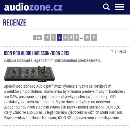
Recenze
Server o digitálním zpracování zvuku
1
2
3
4
5
19
Stránka
Předchozí
2
z
19
Další
…
Icon Pro Audio Harisson/iCON 32Ci
7. 11. 2024
Zvukové rozhraní s legendárními mikrofonnímu předzesilovači.
Společnost Icon Pro Audio patří mezi výrobce s rychle se rozvíjejícím
produktovým portfoliem. Donedávna byla známa především svými kontrolery
pro DAW, postupně se v její nabídce objevily poslechové monitory, MIDI
klaviatury, zvuková rozhraní atd. My se dnes podíváme na nedávno
uvedenou novinkou z oblasti zvukových karet - model Harisson/iCON 32Ci,
který vznikl ve spolupráci s legendárním výrobcem mixážních stolů Harrison.
Popis. Zvukové rozhraní Harisson/iCON 32Ci je navrženo v desktopovém...