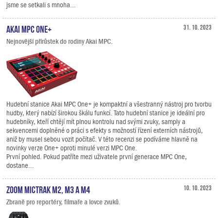
jsme se setkali s mnoha...
Akai MPC One+
31. 10. 2023
Nejnovější přírůstek do rodiny Akai MPC.
Hudební stanice Akai MPC One+ je kompaktní a všestranný nástroj pro tvorbu
hudby, který nabízí širokou škálu funkcí. Tato hudební stanice je ideální pro
hudebníky, kteří chtějí mít plnou kontrolu nad svými zvuky, samply a
sekvencemi doplněné o práci s efekty s možností řízení externích nástrojů,
aniž by musel sebou vozit počítač. V této recenzi se podíváme hlavně na
novinky verze One+ oproti minulé verzi MPC One.
První pohled. Pokud patříte mezi uživatele první generace MPC One,
dostane...
Zoom MicTrak M2, M3 a M4
10. 10. 2023
Zbraně pro reportéry, filmaře a lovce zvuků.