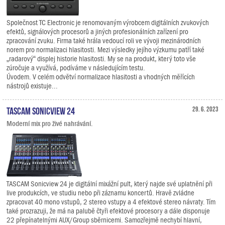
Společnost TC Electronic je renomovaným výrobcem digitálních zvukových
efektů, signálových procesorů a jiných profesionálních zařízení pro
zpracování zvuku. Firma také hrála vedoucí roli ve vývoji mezinárodních
norem pro normalizaci hlasitosti. Mezi výsledky jejího výzkumu patří také
„radarový“ displej historie hlasitosti. My se na produkt, který toto vše
zúročuje a využívá, podíváme v následujícím testu.
Úvodem. V celém odvětví normalizace hlasitosti a vhodných měřících
nástrojů existuje...
TASCAM Sonicview 24
29. 6. 2023
Moderní mix pro živé nahrávání.
TASCAM Sonicview 24 je digitální mixážní pult, který najde své uplatnění při
live produkcích, ve studiu nebo při záznamu koncertů. Hravě zvládne
zpracovat 40 mono vstupů, 2 stereo vstupy a 4 efektové stereo návraty. Tím
také prozrazuji, že má na palubě čtyři efektové procesory a dále disponuje
22 přepínatelnými AUX/Group sběrnicemi. Samozřejmě nechybí hlavní,