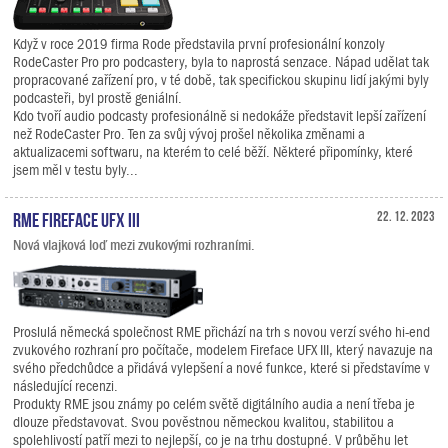
Když v roce 2019 firma Rode představila první profesionální konzoly
RodeCaster Pro pro podcastery, byla to naprostá senzace. Nápad udělat tak
propracované zařízení pro, v té době, tak specifickou skupinu lidí jakými byly
podcasteři, byl prostě geniální.
Kdo tvoří audio podcasty profesionálně si nedokáže představit lepší zařízení
než RodeCaster Pro. Ten za svůj vývoj prošel několika změnami a
aktualizacemi softwaru, na kterém to celé běží. Některé připomínky, které
jsem měl v testu byly...
RME Fireface UFX III
22. 12. 2023
Nová vlajková loď mezi zvukovými rozhraními.
Proslulá německá společnost RME přichází na trh s novou verzí svého hi-end
zvukového rozhraní pro počítače, modelem Fireface UFX III, který navazuje na
svého předchůdce a přidává vylepšení a nové funkce, které si představíme v
následující recenzi.
Produkty RME jsou známy po celém světě digitálního audia a není třeba je
dlouze představovat. Svou pověstnou německou kvalitou, stabilitou a
spolehlivostí patří mezi to nejlepší, co je na trhu dostupné. V průběhu let