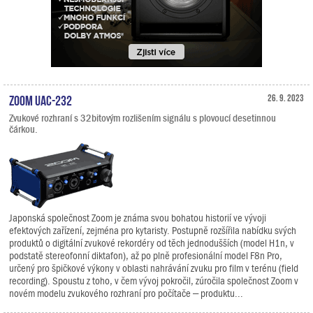
Zoom UAC-232
26. 9. 2023
Zvukové rozhraní s 32bitovým rozlišením signálu s plovoucí desetinnou
čárkou.
Japonská společnost Zoom je známa svou bohatou historií ve vývoji
efektových zařízení, zejména pro kytaristy. Postupně rozšířila nabídku svých
produktů o digitální zvukové rekordéry od těch jednodušších (model H1n, v
podstatě stereofonní diktafon), až po plně profesionální model F8n Pro,
určený pro špičkové výkony v oblasti nahrávání zvuku pro film v terénu (field
recording). Spoustu z toho, v čem vývoj pokročil, zúročila společnost Zoom v
novém modelu zvukového rozhraní pro počítače – produktu...