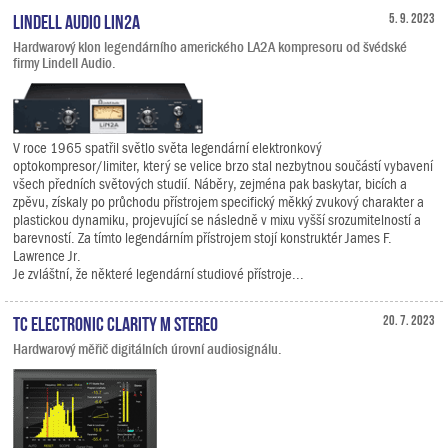
Lindell Audio LiN2A
5. 9. 2023
Hardwarový klon legendárního amerického LA2A kompresoru od švédské
firmy Lindell Audio.
V roce 1965 spatřil světlo světa legendární elektronkový
optokompresor/limiter, který se velice brzo stal nezbytnou součástí vybavení
všech předních světových studií. Náběry, zejména pak baskytar, bicích a
zpěvu, získaly po průchodu přístrojem specifický měkký zvukový charakter a
plastickou dynamiku, projevující se následně v mixu vyšší srozumitelností a
barevností. Za tímto legendárním přístrojem stojí konstruktér James F.
Lawrence Jr.
Je zvláštní, že některé legendární studiové přístroje...
TC Electronic Clarity M Stereo
20. 7. 2023
Hardwarový měřič digitálních úrovní audiosignálu.