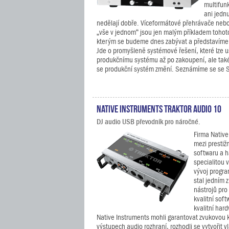
multifun
ani jednu
nedělají dobře. Víceformátové přehrávače neb
„vše v jednom“ jsou jen malým příkladem tohot
kterým se budeme dnes zabývat a představíme si
Jde o promyšleně systémové řešení, které lze u
produkčnímu systému až po zakoupení, ale tak
se produkční systém změní. Seznámíme se se 
Native Instruments TRAKTOR AUDIO 10
DJ audio USB převodník pro náročné.
Firma Native
mezi prestiž
softwaru a h
specialitou 
vývoj progr
stal jedním 
nástrojů pro
kvalitní soft
kvalitní hard
Native Instruments mohli garantovat zvukovou k
výstupech audio rozhraní, rozhodli se vytvořit v