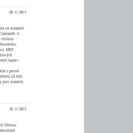
29. 11. 2011
la na redakční
 Cakewalk: V-
e tvořeno
řevodníku,
ru, MIDI
warových
nění najde i
dník s pevně
lišení 24 bitů.
y jsou osazeny
16. 11. 2011
lně šířenou
 akustické