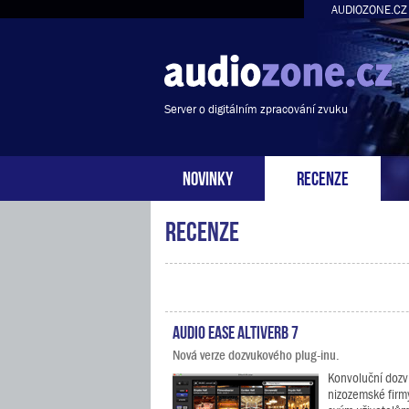
AUDIOZONE.CZ
Server o digitálním zpracování zvuku
NOVINKY
RECENZE
Recenze
Audio Ease Altiverb 7
Nová verze dozvukového plug-inu.
Konvoluční dozvu
nizozemské firm