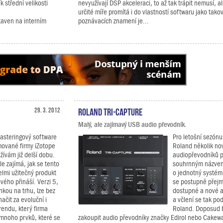
 střední velikosti
nevyužívají DSP akceleraci, to až tak trápit nemusí, al
určité míře promítá i do vlastností softwaru jako tak
aven na interním
poznávacích znamení je...
29. 3. 2012
Roland TRI-CAPTURE
Malý, ale zajímavý USB audio převodník.
asteringový software
Pro letošní sezónu 
ované firmy iZotope
Roland několik no
žívám již delší dobu.
audiopřevodníků 
le zajímá, jak se tento
souhrnným názve
elmi užitečný produkt
o jednotný systém,
ového přináší. Verzi 5,
se postupně přejm
nkou na trhu, lze bez
dostupné a nové a
ačit za evoluční i
a včlení se tak pod
rendu, který firma
Roland. Doposud 
í mnoho prvků, které se
zakoupit audio převodníky značky Edirol nebo Cakew