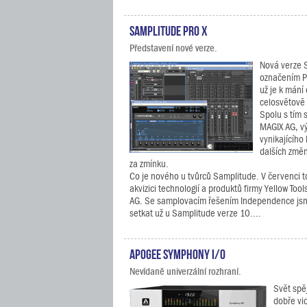
Samplitude Pro X
Představení nové verze.
Nová verze 
označením Pr
už je k mání
celosvětově 
Spolu s tím 
MAGIX AG, v
vynikajícího
dalších změn
za zmínku.
Co je nového u tvůrců Samplitude. V červenci t
akvizici technologií a produktů firmy Yellow Too
AG. Se samplovacím řešením Independence jsm
setkat už u Samplitude verze 10....
Apogee Symphony I/O
Nevídaně univerzální rozhraní.
Svět spěj
dobře vi