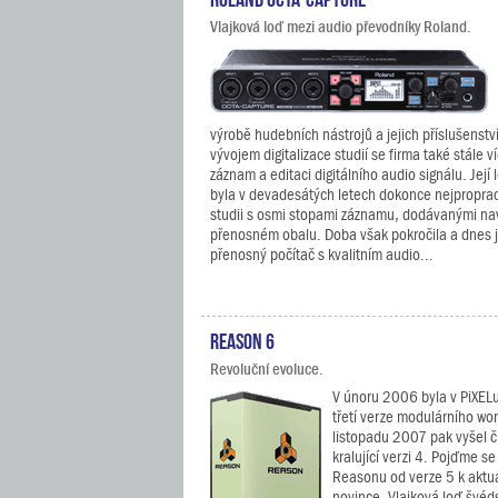
Vlajková loď mezi audio převodníky Roland.
výrobě hudebních nástrojů a jejich příslušenst
vývojem digitalizace studií se firma také stále v
záznam a editaci digitálního audio signálu. Její
byla v devadesátých letech dokonce nejproprac
studii s osmi stopami záznamu, dodávanými nav
přenosném obalu. Doba však pokročila a dnes j
přenosný počítač s kvalitním audio...
Reason 6
Revoluční evoluce.
V únoru 2006 byla v PiXEL
třetí verze modulárního wo
listopadu 2007 pak vyšel č
kralující verzi 4. Pojďme se
Reasonu od verze 5 k aktu
novince. Vlajková loď švéd