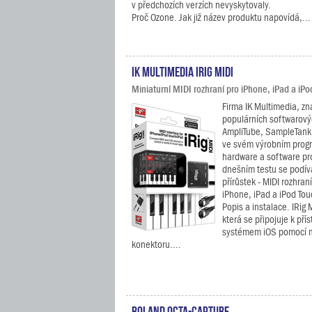
v předchozích verzích nevyskytovaly.
Proč Ozone. Jak již název produktu napovídá,...
IK Multimedia iRig MIDI
Miniaturní MIDI rozhraní pro iPhone, iPad a iPo
Firma IK Multimedia, z
populárních softwarový
AmpliTube, SampleTank,
ve svém výrobním prog
hardware a software pr
dnešním testu se podív
přírůstek - MIDI rozhraní
iPhone, iPad a iPod Tou
Popis a instalace. IRig 
která se připojuje k př
systémem iOS pomocí m
konektoru....
Roland OCTA-CAPTURE