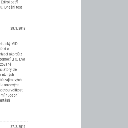
Edirol patří
u. Dnešní test
29. 3. 2012
ristický MIDI
efekt a
izaci akordů z
 pomocí LFO. Dva
izované
cilátory lze
e různých
rbě zajímavých
 i akordových
motnou velikost
rní hudební
entální
27. 2. 2012