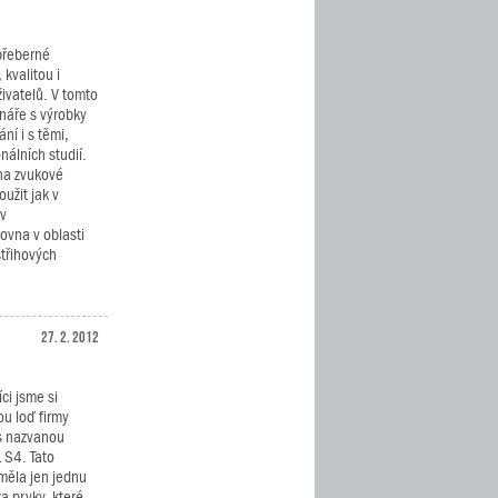
přeberné
 kvalitou i
živatelů. V tomto
náře s výrobky
ní i s těmi,
nálních studií.
na zvukové
oužit jak v
 v
ovna v oblasti
střihových
27. 2. 2012
ci jsme si
ou loď firmy
s nazvanou
S4. Tato
 měla jen jednu
za prvky, které