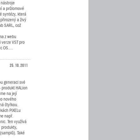
 nástroje
ní a průlomové
é syntézy, která
přirozený a živý
lab SARL, což
rma z webu
i verze VST pro
c OS....
25. 10. 2011
tou generaci své
 - produkt HALion
áme na její
 co nového
ná čtyřkou.
kách PiXELu
e např.
nic. Ten využívá
é produkty,
(samplů). Také