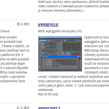
době jsou všechny názvy sjednoceny, přičemž značka 
video vybavení a Cakewalk pouze hudebnímu softwar
je věnován menšímu převodníku s...
29. 3. 2012
Hypercyclic
d Touch.
MIDI arpeggiator řízený přes LFO.
námá vývojem
Hypercyclic je futu
ch produktů řady
arpeggiator, gate 
 T-Racks a dalších, se
sekvencer pro rytm
ramu zaměřuje také na
MIDI zdroje řízený
o platformu iOS. V
rytmicky synchron
áme na zatím poslední
nízkofrekvenční os
 pro přístroje Apple
využít na modulac
ch s názvem iRig MIDI.
parametrů a k tvo
MIDI je malá krabička,
rytmických efektů
ístrojům s operačním
variací. Unikátní vlastností je možnost modulovat sa
ultipinového Dock
kroku sekvenceru, což je vhodné především pro mode
směry jako je glitch, clicks´n´cuts nebo jiná experim
elektronika.
Kdo za tím stojí....
27. 2. 2012
Apogee Duet 2