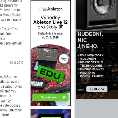
gramy Sequoia a
aké programy
řejnost. Pro ni
da Music Maker,
 ve své osmnácté
lům, kteří se
Společně s
edem
ků pro virtuální
12. 4. 2012
deváté verze
řichází Avid s
iž desátou. Dnes
tné změny v
Tools 10.
a správy
e jistě opouští
formy. Uživatele
, které