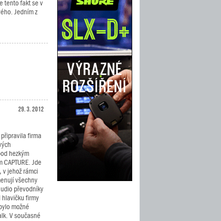
e tento fakt se v
ového. Jedním z
29. 3. 2012
připravila firma
vých
pod hezkým
m CAPTURE. Jde
 v jehož rámci
enují všechny
udio převodníky
 hlavičku firmy
bylo možné
alk. V současné