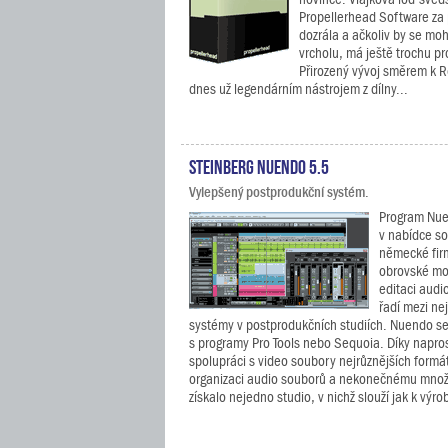
Propellerhead Software za p
dozrála a ačkoliv by se moh
vrcholu, má ještě trochu pro
Přirozený vývoj směrem k 
dnes už legendárním nástrojem z dílny...
Steinberg Nuendo 5.5
Vylepšený postprodukční systém.
Program Nuen
v nabídce s
německé fir
obrovské mo
editaci audio
řadí mezi ne
systémy v postprodukčních studiích. Nuendo s
s programy Pro Tools nebo Sequoia. Díky napros
spolupráci s video soubory nejrůznějších formá
organizaci audio souborů a nekonečnému množs
získalo nejedno studio, v nichž slouží jak k výro