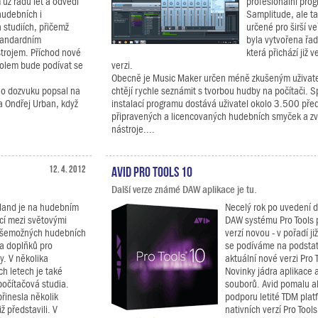
už řadu let a odvedl
profesionální pro
udebních i
Samplitude, ale t
 studiích, přičemž
určené pro širší ve
standardním
byla vytvořena řa
trojem. Příchod nové
která přichází již
kolem bude podívat se
verzi.
Obecně je Music Maker určen méně zkušeným uživate
ího dozvuku popsal na
chtějí rychle seznámit s tvorbou hudby na počítači. 
a Ondřej Urban, když
instalací programu dostává uživatel okolo 3.500 př
připravených a licencovaných hudebních smyček a zvu
nástroje....
12. 4. 2012
Avid Pro Tools 10
Další verze známé DAW aplikace je tu.
land je na hudebním
Necelý rok po uvedení 
icí mezi světovými
DAW systému Pro Tools p
všemožných hudebních
verzí novou - v pořadí j
 a doplňků pro
se podíváme na podsta
y. V několika
aktuální nové verzi Pro 
ch letech je také
Novinky jádra aplikace 
počítačová studia.
souborů. Avid pomalu al
řinesla několik
podporu letité TDM plat
 představili. V
nativních verzí Pro Tools