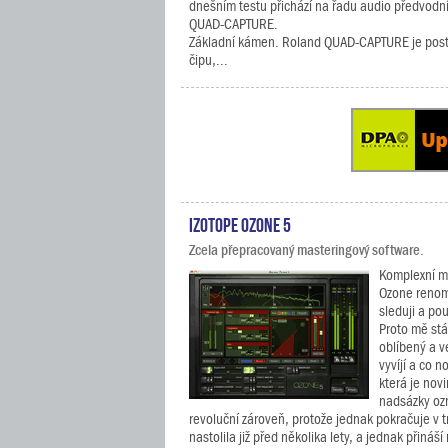
dnešním testu přichází na řadu audio předvodník
QUAD-CAPTURE.
Základní kámen. Roland QUAD-CAPTURE je post
čipu,...
iZotope Ozone 5
Zcela přepracovaný masteringový software.
Komplexní m
Ozone renom
sleduji a pou
Proto mě stá
oblíbený a v
vyvíjí a co n
která je novi
nadsázky ozn
revoluční zároveň, protože jednak pokračuje v t
nastolila již před několika lety, a jednak přináš