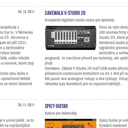
29. 12. 2011
Cakewalk V-Studio 20
Kompletní digitální studio nejen pro kytaristy.
Samplitude s
Dnes se nám dosta
o X je tu. V Německu
stůl novinka firmy
 od 25. července a
Studio 20, které j
pak od září 2011.
kombinací audio p
se u berlínského
signálního proceso
ýrobce tohoto
kontroléru a soft
 DAW, událo několik
programů. Je navrženo přesně pro kytaristy, ale uplat
 a novinek, které stojí
jinde.
Hardware. Základ V-Studia 20 tvoří USB audio převo
ohoto roku došlo k
přiřazeným vzorkovacím kmitočtem na 44.1 kHz při roz
ls společností MAGIX
Má pouze dva analogové vstupy a dva výstupy. Vstup
e se mohli částečně
několika typy konektorů pro co nejuniverzálnější...
29. 11. 2011
Spicy Guitar
Kytara pro klávesáky.
e k univerzalitě. Je to
Spicy Guitar je vo
dět na nejrůznějších
fyzikální modelací