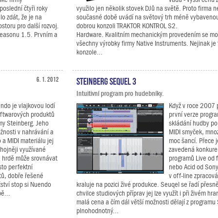
oslední čtyři roky
využilo jen několik stovek DJů na světě. Proto firma n
lo zdát, že je na
současné době uvádí na světový trh méně vybavenou
storu pro další rozvoj.
dobrou konzoli TRAKTOR KONTROL S2.
Reasonu 1.5. Prvním a
Hardware. Kvalitním mechanickým provedením se mo
všechny výrobky firmy Native Instruments. Nejinak je 
konzole...
6. 1. 2012
Steinberg Sequel 3
Intuitivní program pro hudebníky.
do je vlajkovou lodí
Když v roce 2007 p
oftwarových produktů
první verze progr
my Steinberg. Jeho
skládání hudby po
žnosti v nahrávání a
MIDI smyček, mnoz
 a MIDI materiálu jej
moc šancí. Přece j
jhojněji využívané
zavedená konkure
e hrdě může srovnávat
programů Live od 
to perfektní
nebo Acid od Sony.
tů, dobře řešené
v off-line zpracov
tví stop si Nuendo
kraluje na pozici živé produkce. Seuqel se řadí přesn
bě...
chvilce studiových příprav jej lze využít i při živém hr
malá cena a čím dál větší možnosti dělají z programu
plnohodnotný...