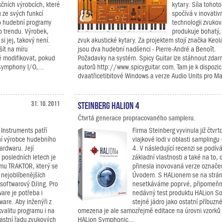
kčních výrobcích, které
kytary. Síla tohoto
 ze svých funkcí
spočívá v inovativ
o hudební programy
technologii zvukov
o trendu. Výrobek,
produkuje bohatý, 
 jej, takový není.
zvuk akustické kytary. Za projektem stojí značka Keo
šít na míru
jsou dva hudební nadšenci - Pierre-André a Benoît.
é modifikovat, pokud
Požadavky na systém. Spicy Guitar lze stáhnout zda
Symphony I/O,...
autorů http://www.spicyguitar.com. Tam je k dispozic
dvaatřicetibitové Windows a verze Audio Units pro Ma
31. 10. 2011
Steinberg HALion 4
Čtvrtá generace propracovaného sampleru.
 Instruments patří
Firma Steinberg vyvinula již čtvr
ní výrobce hudebního
vlajkové lodi v oblasti samplingu
ardwaru. Její
4. V následující recenzi se podív
v posledních letech je
základní vlastnosti a také na to,
amu TRAKTOR, který se
přinesla inovovaná verze označe
z nejoblíbenějších
Úvodem. S HALionem se na strán
 softwarový DJing. Pro
nesetkáváme poprvé, připomeňm
ware je potřeba i
nedávný test produktu HALion So
ware. Aby inženýři z
stejné jádro jako ostatní příbuzn
valitu programu i na
omezena je ale samozřejmě editace na úrovni vzorků 
lastní řadu zvukových
HALion Symphonic...