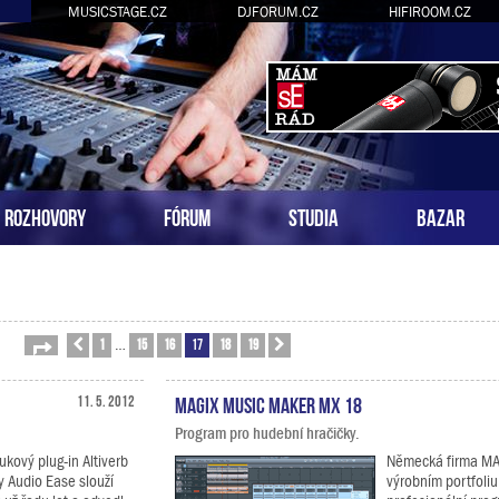
MUSICSTAGE.CZ
DJFORUM.CZ
HIFIROOM.CZ
ROZHOVORY
FÓRUM
STUDIA
BAZAR
1
15
16
17
18
19
Stránka
Předchozí
17
z
19
Další
…
11. 5. 2012
MAGIX Music Maker MX 18
Program pro hudební hračičky.
kový plug-in Altiverb
Německá firma MA
y Audio Ease slouží
výrobním portfoliu