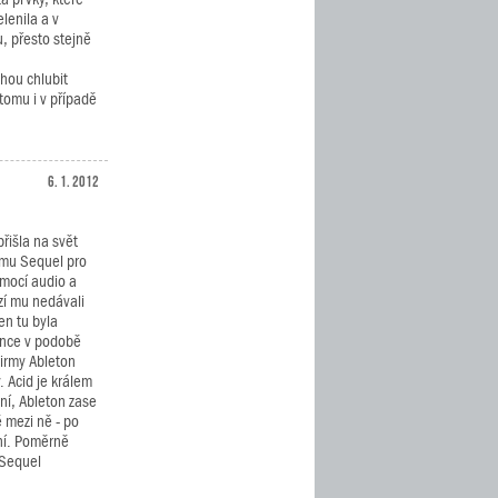
elenila a v
, přesto stejně
hou chlubit
tomu i v případě
6. 1. 2012
řišla na svět
amu Sequel pro
mocí audio a
í mu nedávali
en tu byla
nce v podobě
firmy Ableton
 Acid je králem
ání, Ableton zase
ě mezi ně - po
aní. Poměrně
 Sequel