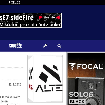
PIXEL.CZ
SOUTĚŽE
12. 4. 2012
GIX má ve svém
 nejen