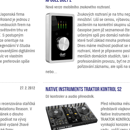
Nová verze mobilního zvukového rozhraní.
Japonská firma
Zvukových rozhraní je na trhu ne
Roland je jednou z
množství. Liší se cenou, výbavou,
vedoucích firem na
zacílením na konkrétní skupinu u
světovém trhu ve
časopise jsem již seznamoval čte
ví. S postupným
určenými spíš pro domácí nahrává
íce orientuje na
které tvoří základ mnoha profesio
 legendární V-Studia
Dnes máme možnost podívat se 
ovanějšími digitálními
rozhraní, které je připraveno posl
íc ve vlastním
menších domácích studiích, tak i
e preferován spíše
profesionálním provozu, byť ne zr
pořizování záznamu, ale spíš na 
nebo...
27. 2. 2012
Native Instruments TRAKTOR KONTROL S2
DJ kontroler a audio převodník.
u recenzována stařičká
Před několika měsí
rkstationu Reason. V
představili vlajkov
lánek o dlouho
Native Instrument
 podívat na vývoj
TRAKTOR KONTROL 
álně vydané žhavé
vynikající konzole
ské firmy
vadu - vyšší cenu 