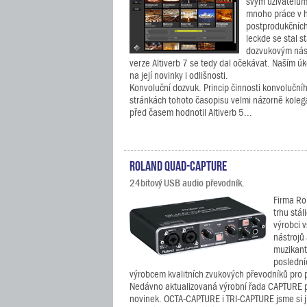
svým uživatelům 
mnoho práce v h
postprodukčních
leckde se stal 
dozvukovým nás
verze Altiverb 7 se tedy dal očekávat. Naším ú
na její novinky i odlišnosti.
Konvoluční dozvuk. Princip činnosti konvolučn
stránkách tohoto časopisu velmi názorně koleg
před časem hodnotil Altiverb 5...
Roland QUAD-CAPTURE
24bitový USB audio převodník.
Firma Ro
trhu stál
výrobci 
nástrojů
muzikant
poslední
výrobcem kvalitních zvukových převodníků pro 
Nedávno aktualizovaná výrobní řada CAPTURE p
novinek. OCTA-CAPTURE i TRI-CAPTURE jsme si již