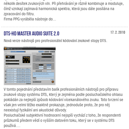
několik desítek zvukových vln. Při přehrávání je různě kombinuje a moduluje,
čímž vznikají zajímavá harmonická spektra, která jsou dále posílána na
zpracování do filtru.
Firma PPG vyráběla nástroje do...
DTS-HD Master Audio Suite 2.0
17. 2. 2010
Nová verze nástrojů pro profesionální kódování zvukové stopy DTS.
V tomto pojednání představím balík profesionálních nástrojů pro přípravu
zvukové stopy systému DTS, který je zejména podle posluchačského ohlasu
pokládán za nejlepší způsob kódování vícekanálového zvuku. Toto tvrzení se
však jen velmi těžko exaktně prokazuje, jednoduše proto, že pro něj
neexistují fyzikální ani akustické důvody.
Posluchačské subjektivní hodnocení nejspíš vychází z toho, že respondenti
průzkumů předem vědí o vyšším datovém toku, který se v systému DTS
používá....