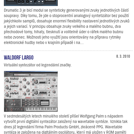
Drumatic 3 je bicí modul se synteticky generovanými zvuky jednotlivých částí
soupravy. Díky tomu, že jde o stoprocentní analogový syntetizátor bez použití
jakýchkoliv samplů, dosahuje enormní flexibility nastavení jednotlivých zvuků
a jejich variací. V principu obsahuje zvuky velkého a malého bubnu, dva
přechodové tomy, hihaty, tlesknutí a volitelně úder o ráfek malého bubnu
nebo zvonec. Možnosti jeho využití jsou orientovány na přípravu rytmiky
elektronické hudby nebo v krajním případě i na...
Waldorf Largo
8. 3. 2010
Virtuální syntezátor od legendární značky.
V sedmdesátých letech minulého století přišel Wolfgang Palm s nápadem
vytvořit první digitální syntezátor založený na wavetable syntéze. Vznikla tak
dnes již legendární firma Palm Products GmbH, zkráceně PPG. Wavetable
syntéza je založena na digitálním oscilátoru, který má uložen v ROM paměti