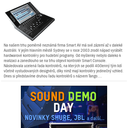
Na našem trhu poměrně neznámá firma Smart AV má své zázemí až v daleké
Austrálii. V jejím hlavním městě Sydney se v roce 2003 zrodil nápad vyrábět
hardwarové kontroléry pro hudební programy. Od myšlenky nebylo daleko k
realizaci a zanedlouho se na trhu objevil kontrolér Smart Console.
Následovala ucelená řada kontrolérů, na kterých se podílí 40členný tým lidí
včetně vystudovaných designérů, díky nimž mají kontroléry jedinečný vzhled.
Dnes si představíme druhou řadu kontrolérů s názvem Tango....