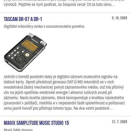
výrobců. Pojďme se nyní podívat, co Sequoia verze 10 za tuto cenu...
TASCAM DR-07 a DR-1
9. 10. 2009
Digitální rekordéry zvuku v sourozeneckém poměru.
Jedním z trendů poslední doby je digitální záznam zvukového signálu na
datové karty. Oproti předchozí generaci DAT či MD rekordérů se v nich
neodehrává žádný mechanický pohyb záznamového média, což má příznivý
vliv na jejich spotřebu elektrické energie i absenci rušivých zvuků při
záznamu. Navíc kvalita záznamu, která koresponduje s kvalitou následného
zpracování v počítači, mobilita a v neposlední řadě spolehlivost a pořizovací
cena jasně hovoří pro přístroje tohoto typu. Na dva velmi podobné...
MAGIX Samplitude Music Studio 15
31. 7. 2009
Malá DAW stanice.