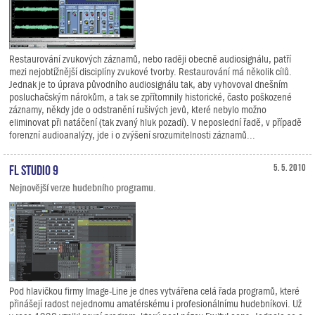
Restaurování zvukových záznamů, nebo raději obecně audiosignálu, patří
mezi nejobtížnější disciplíny zvukové tvorby. Restaurování má několik cílů.
Jednak je to úprava původního audiosignálu tak, aby vyhovoval dnešním
posluchačským nárokům, a tak se zpřítomnily historické, často poškozené
záznamy, někdy jde o odstranění rušivých jevů, které nebylo možno
eliminovat při natáčení (tak zvaný hluk pozadí). V neposlední řadě, v případě
forenzní audioanalýzy, jde i o zvýšení srozumitelnosti záznamů...
FL Studio 9
5. 5. 2010
Nejnovější verze hudebního programu.
Pod hlavičkou firmy Image-Line je dnes vytvářena celá řada programů, které
přinášejí radost nejednomu amatérskému i profesionálnímu hudebníkovi. Už