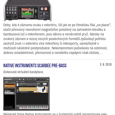
Doby, kdy k záznamu zvuku v exteriéru, čili jak se po filmařsku říká „na place“,
stačil přenosný monofonní magnetofon položený na zahradním křesílku a
bambusová tyč s mikrofonem, jsou dávno a nenávratně pryč. Nároky na
zvukový záznam a rozvoj nových poslechových formátů způsobují potřebu
zachytit zvuk i v exteriéru více mikrofony či mikroporty, samozřejmě s
možností následné postprodukce. Nekompromisní požadavky na odolnost,
dobrou ovladatelnost, přenosnost a variabilitu napájení však zůstaly....
Native Instruments SCARBEE PRE-BASS
3. 9. 2010
Dokonalá virtuální baskytara.
Německá firma Native Instruments se v hudebním světě prezentovala jako