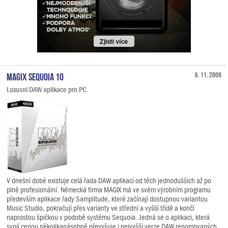
MAGIX Sequoia 10
6. 11. 2009
Luxusní DAW aplikace pro PC.
V dnešní době existuje celá řada DAW aplikací od těch jednodušších až po
plně profesionální. Německá firma MAGIX má ve svém výrobním programu
především aplikace řady Samplitude, které začínají dostupnou variantou
Music Studio, pokračují přes varianty ve střední a vyšší třídě a končí
naprostou špičkou v podobě systému Sequoia. Jedná se o aplikaci, která
svojí cenou několikanásobně převyšuje i nejvyšší verze DAW renomovaných