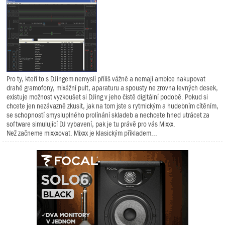
Pro ty, kteří to s DJingem nemyslí příliš vážně a nemají ambice nakupovat
drahé gramofony, mixážní pult, aparaturu a spousty ne zrovna levných desek,
existuje možnost vyzkoušet si DJing v jeho čistě digitální podobě. Pokud si
chcete jen nezávazně zkusit, jak na tom jste s rytmickým a hudebním cítěním,
se schopností smysluplného prolínání skladeb a nechcete hned utrácet za
software simulující DJ vybavení, pak je tu právě pro vás Mixxx.
Než začneme mixxxovat. Mixxx je klasickým příkladem...