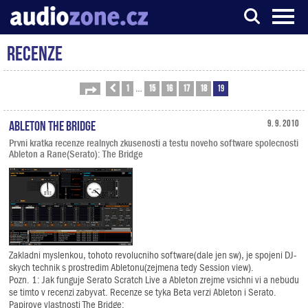
Recenze
Server o digitálním zpracování zvuku
1
15
16
17
18
19
Stránka
Předchozí
19
z
19
…
Ableton The Bridge
9. 9. 2010
Prvni kratka recenze realnych zkusenosti a testu noveho software spolecnosti
Ableton a Rane(Serato): The Bridge
Zakladni myslenkou, tohoto revolucniho software(dale jen sw), je spojeni DJ-
skych technik s prostredim Abletonu(zejmena tedy Session view).
Pozn. 1: Jak funguje Serato Scratch Live a Ableton zrejme vsichni vi a nebudu
se timto v recenzi zabyvat. Recenze se tyka Beta verzi Ableton i Serato.
Papirove vlastnosti The Bridge: