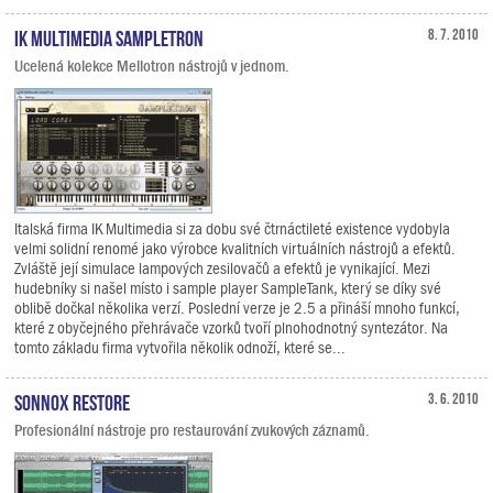
IK Multimedia SampleTron
8. 7. 2010
Ucelená kolekce Mellotron nástrojů v jednom.
Italská firma IK Multimedia si za dobu své čtrnáctileté existence vydobyla
velmi solidní renomé jako výrobce kvalitních virtuálních nástrojů a efektů.
Zvláště její simulace lampových zesilovačů a efektů je vynikající. Mezi
hudebníky si našel místo i sample player SampleTank, který se díky své
oblibě dočkal několika verzí. Poslední verze je 2.5 a přináší mnoho funkcí,
které z obyčejného přehrávače vzorků tvoří plnohodnotný syntezátor. Na
tomto základu firma vytvořila několik odnoží, které se...
Sonnox Restore
3. 6. 2010
Profesionální nástroje pro restaurování zvukových záznamů.