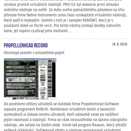
výrobce prvních virtuálních nástrojů. PRO-52 byl dokonce první simulací
reálného nástroje na světě. Za dobu svého patnáctiletého působení na trhu
přinesla firma Native Instruments celou řadu vynikajících virtuálních nástrojů,
které patří k nejlepším. Jedním z nich je i sampler KONTAKT, který je v
současné době ve čtvrté verzi. Pro tento nástroj vznikají desítky nativních
bank, jež naplno využívají jeho možnosti....
Propellerhead Record
10. 8. 2010
Vícestopý aranžér v netradičním pojetí.
Do povědomí většiny uživatelů se švédská firma Propellerhead Software
zapsala programem ReBirth. Kombinace virtuálních bicích a basových
syntezátorů si získala mnoho uživatelů, kteří následně volali po rozšíření
jejích vlastností a nástrojů. Firma se však nesoustředila na úpravu stávajícího
nástroje, ale začala na čistém stole. Vznikl tak program Reason, který předčil
veškerá očekávání. Softwarové efekty a nástroje propojované virtuálními