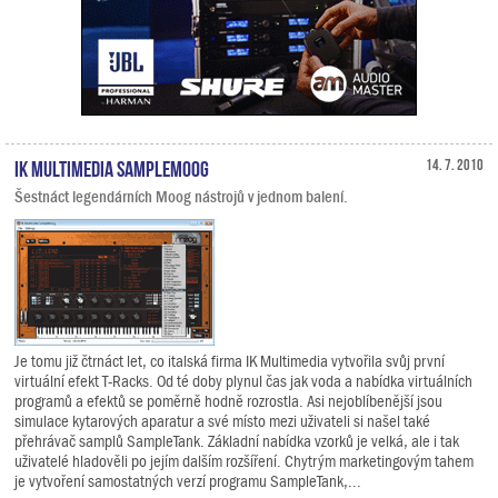
IK Multimedia SampleMoog
14. 7. 2010
Šestnáct legendárních Moog nástrojů v jednom balení.
Je tomu již čtrnáct let, co italská firma IK Multimedia vytvořila svůj první
virtuální efekt T-Racks. Od té doby plynul čas jak voda a nabídka virtuálních
programů a efektů se poměrně hodně rozrostla. Asi nejoblíbenější jsou
simulace kytarových aparatur a své místo mezi uživateli si našel také
přehrávač samplů SampleTank. Základní nabídka vzorků je velká, ale i tak
uživatelé hladověli po jejím dalším rozšíření. Chytrým marketingovým tahem
je vytvoření samostatných verzí programu SampleTank,...