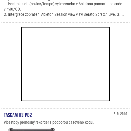
1. Kontrola setu(pozice/tempo) vytvoreneho v Abletonu pomoci time code
vinylu/CD.
2. Intergrace zobrazeni Ableton Session view v sw Serato Scratch Live. 3....
TASCAM HS-P82
3. 9. 2010
Vícestopý přenosný rekordér s podporou časového kódu.