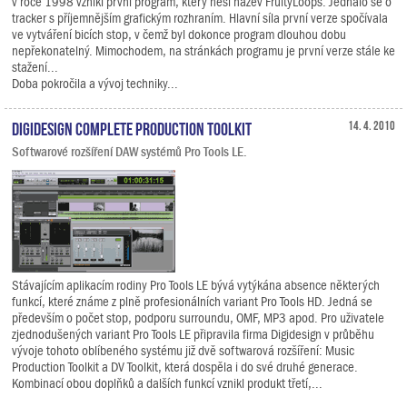
v roce 1998 vznikl první program, který nesl název FruityLoops. Jednalo se o
tracker s příjemnějším grafickým rozhraním. Hlavní síla první verze spočívala
ve vytváření bicích stop, v čemž byl dokonce program dlouhou dobu
nepřekonatelný. Mimochodem, na stránkách programu je první verze stále ke
stažení...
Doba pokročila a vývoj techniky...
Digidesign Complete Production Toolkit
14. 4. 2010
Softwarové rozšíření DAW systémů Pro Tools LE.
Stávajícím aplikacím rodiny Pro Tools LE bývá vytýkána absence některých
funkcí, které známe z plně profesionálních variant Pro Tools HD. Jedná se
především o počet stop, podporu surroundu, OMF, MP3 apod. Pro uživatele
zjednodušených variant Pro Tools LE připravila firma Digidesign v průběhu
vývoje tohoto oblíbeného systému již dvě softwarová rozšíření: Music
Production Toolkit a DV Toolkit, která dospěla i do své druhé generace.
Kombinací obou doplňků a dalších funkcí vznikl produkt třetí,...