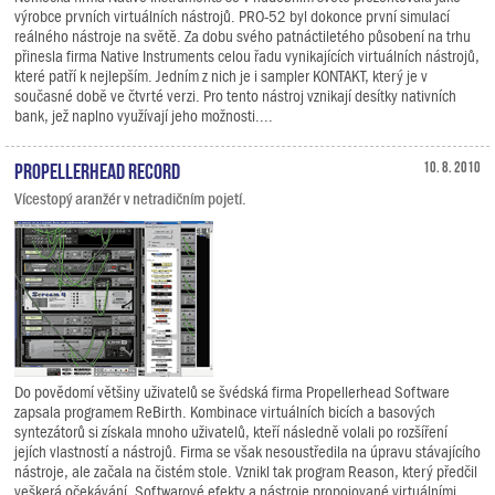
výrobce prvních virtuálních nástrojů. PRO-52 byl dokonce první simulací
reálného nástroje na světě. Za dobu svého patnáctiletého působení na trhu
přinesla firma Native Instruments celou řadu vynikajících virtuálních nástrojů,
které patří k nejlepším. Jedním z nich je i sampler KONTAKT, který je v
současné době ve čtvrté verzi. Pro tento nástroj vznikají desítky nativních
bank, jež naplno využívají jeho možnosti....
Propellerhead Record
10. 8. 2010
Vícestopý aranžér v netradičním pojetí.
Do povědomí většiny uživatelů se švédská firma Propellerhead Software
zapsala programem ReBirth. Kombinace virtuálních bicích a basových
syntezátorů si získala mnoho uživatelů, kteří následně volali po rozšíření
jejích vlastností a nástrojů. Firma se však nesoustředila na úpravu stávajícího
nástroje, ale začala na čistém stole. Vznikl tak program Reason, který předčil
veškerá očekávání. Softwarové efekty a nástroje propojované virtuálními