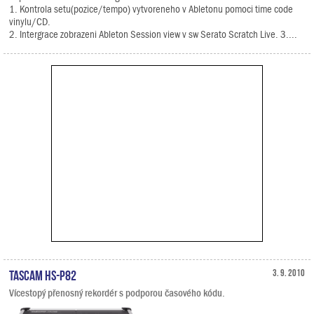
1. Kontrola setu(pozice/tempo) vytvoreneho v Abletonu pomoci time code
vinylu/CD.
2. Intergrace zobrazeni Ableton Session view v sw Serato Scratch Live. 3....
TASCAM HS-P82
3. 9. 2010
Vícestopý přenosný rekordér s podporou časového kódu.