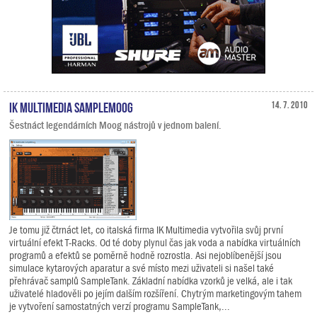
IK Multimedia SampleMoog
14. 7. 2010
Šestnáct legendárních Moog nástrojů v jednom balení.
Je tomu již čtrnáct let, co italská firma IK Multimedia vytvořila svůj první
virtuální efekt T-Racks. Od té doby plynul čas jak voda a nabídka virtuálních
programů a efektů se poměrně hodně rozrostla. Asi nejoblíbenější jsou
simulace kytarových aparatur a své místo mezi uživateli si našel také
přehrávač samplů SampleTank. Základní nabídka vzorků je velká, ale i tak
uživatelé hladověli po jejím dalším rozšíření. Chytrým marketingovým tahem
je vytvoření samostatných verzí programu SampleTank,...