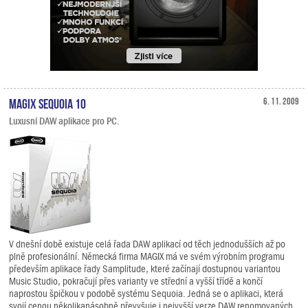
MAGIX Sequoia 10
6. 11. 2009
Luxusní DAW aplikace pro PC.
V dnešní době existuje celá řada DAW aplikací od těch jednodušších až po
plně profesionální. Německá firma MAGIX má ve svém výrobním programu
především aplikace řady Samplitude, které začínají dostupnou variantou
Music Studio, pokračují přes varianty ve střední a vyšší třídě a končí
naprostou špičkou v podobě systému Sequoia. Jedná se o aplikaci, která
svojí cenou několikanásobně převyšuje i nejvyšší verze DAW renomovaných