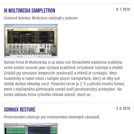
IK Multimedia SampleTron
8. 7. 2010
Ucelená kolekce Mellotron nástrojů v jednom.
Italská firma IK Multimedia si za dobu své čtrnáctileté existence vydobyla
velmi solidní renomé jako výrobce kvalitních virtuálních nástrojů a efektů.
Zvláště její simulace lampových zesilovačů a efektů je vynikající. Mezi
hudebníky si našel místo i sample player SampleTank, který se díky své
oblibě dočkal několika verzí. Poslední verze je 2.5 a přináší mnoho funkcí,
které z obyčejného přehrávače vzorků tvoří plnohodnotný syntezátor. Na
tomto základu firma vytvořila několik odnoží, které se...
Sonnox Restore
3. 6. 2010
Profesionální nástroje pro restaurování zvukových záznamů.