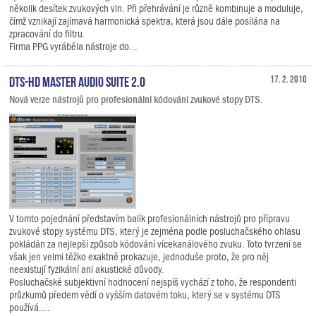
několik desítek zvukových vln. Při přehrávání je různě kombinuje a moduluje,
čímž vznikají zajímavá harmonická spektra, která jsou dále posílána na
zpracování do filtru.
Firma PPG vyráběla nástroje do...
DTS-HD Master Audio Suite 2.0
17. 2. 2010
Nová verze nástrojů pro profesionální kódování zvukové stopy DTS.
V tomto pojednání představím balík profesionálních nástrojů pro přípravu
zvukové stopy systému DTS, který je zejména podle posluchačského ohlasu
pokládán za nejlepší způsob kódování vícekanálového zvuku. Toto tvrzení se
však jen velmi těžko exaktně prokazuje, jednoduše proto, že pro něj
neexistují fyzikální ani akustické důvody.
Posluchačské subjektivní hodnocení nejspíš vychází z toho, že respondenti
průzkumů předem vědí o vyšším datovém toku, který se v systému DTS
používá....