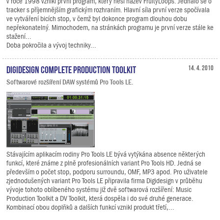
v roce 1998 vznikl první program, který nesl název FruityLoops. Jednalo se o
tracker s příjemnějším grafickým rozhraním. Hlavní síla první verze spočívala
ve vytváření bicích stop, v čemž byl dokonce program dlouhou dobu
nepřekonatelný. Mimochodem, na stránkách programu je první verze stále ke
stažení...
Doba pokročila a vývoj techniky...
Digidesign Complete Production Toolkit
14. 4. 2010
Softwarové rozšíření DAW systémů Pro Tools LE.
Stávajícím aplikacím rodiny Pro Tools LE bývá vytýkána absence některých
funkcí, které známe z plně profesionálních variant Pro Tools HD. Jedná se
především o počet stop, podporu surroundu, OMF, MP3 apod. Pro uživatele
zjednodušených variant Pro Tools LE připravila firma Digidesign v průběhu
vývoje tohoto oblíbeného systému již dvě softwarová rozšíření: Music
Production Toolkit a DV Toolkit, která dospěla i do své druhé generace.
Kombinací obou doplňků a dalších funkcí vznikl produkt třetí,...