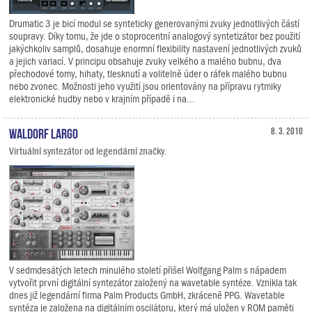
Drumatic 3 je bicí modul se synteticky generovanými zvuky jednotlivých částí
soupravy. Díky tomu, že jde o stoprocentní analogový syntetizátor bez použití
jakýchkoliv samplů, dosahuje enormní flexibility nastavení jednotlivých zvuků
a jejich variací. V principu obsahuje zvuky velkého a malého bubnu, dva
přechodové tomy, hihaty, tlesknutí a volitelně úder o ráfek malého bubnu
nebo zvonec. Možnosti jeho využití jsou orientovány na přípravu rytmiky
elektronické hudby nebo v krajním případě i na...
Waldorf Largo
8. 3. 2010
Virtuální syntezátor od legendární značky.
V sedmdesátých letech minulého století přišel Wolfgang Palm s nápadem
vytvořit první digitální syntezátor založený na wavetable syntéze. Vznikla tak
dnes již legendární firma Palm Products GmbH, zkráceně PPG. Wavetable
syntéza je založena na digitálním oscilátoru, který má uložen v ROM paměti