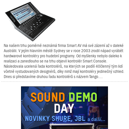
Na našem trhu poměrně neznámá firma Smart AV má své zázemí až v daleké
Austrálii. V jejím hlavním městě Sydney se v roce 2003 zrodil nápad vyrábět
hardwarové kontroléry pro hudební programy. Od myšlenky nebylo daleko k
realizaci a zanedlouho se na trhu objevil kontrolér Smart Console.
Následovala ucelená řada kontrolérů, na kterých se podílí 40členný tým lidí
včetně vystudovaných designérů, díky nimž mají kontroléry jedinečný vzhled.
Dnes si představíme druhou řadu kontrolérů s názvem Tango....