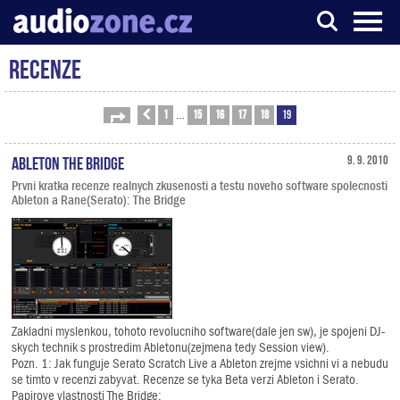
Recenze
Server o digitálním zpracování zvuku
1
15
16
17
18
19
Stránka
Předchozí
19
z
19
…
Ableton The Bridge
9. 9. 2010
Prvni kratka recenze realnych zkusenosti a testu noveho software spolecnosti
Ableton a Rane(Serato): The Bridge
Zakladni myslenkou, tohoto revolucniho software(dale jen sw), je spojeni DJ-
skych technik s prostredim Abletonu(zejmena tedy Session view).
Pozn. 1: Jak funguje Serato Scratch Live a Ableton zrejme vsichni vi a nebudu
se timto v recenzi zabyvat. Recenze se tyka Beta verzi Ableton i Serato.
Papirove vlastnosti The Bridge: