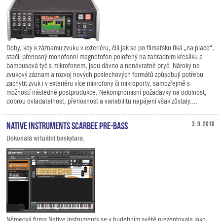
Doby, kdy k záznamu zvuku v exteriéru, čili jak se po filmařsku říká „na place“,
stačil přenosný monofonní magnetofon položený na zahradním křesílku a
bambusová tyč s mikrofonem, jsou dávno a nenávratně pryč. Nároky na
zvukový záznam a rozvoj nových poslechových formátů způsobují potřebu
zachytit zvuk i v exteriéru více mikrofony či mikroporty, samozřejmě s
možností následné postprodukce. Nekompromisní požadavky na odolnost,
dobrou ovladatelnost, přenosnost a variabilitu napájení však zůstaly....
Native Instruments SCARBEE PRE-BASS
3. 9. 2010
Dokonalá virtuální baskytara.
Německá firma Native Instruments se v hudebním světě prezentovala jako