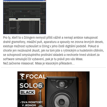
Pro ty, kteří to s DJingem nemyslí příliš vážně a nemají ambice nakupovat
drahé gramofony, mixážní pult, aparaturu a spousty ne zrovna levných desek,
existuje možnost vyzkoušet si DJing v jeho čistě digitální podobě. Pokud si
chcete jen nezávazně zkusit, jak na tom jste s rytmickým a hudebním cítěním,
se schopností smysluplného prolínání skladeb a nechcete hned utrácet za
software simulující DJ vybavení, pak je tu právě pro vás Mixxx.
Než začneme mixxxovat. Mixxx je klasickým příkladem...