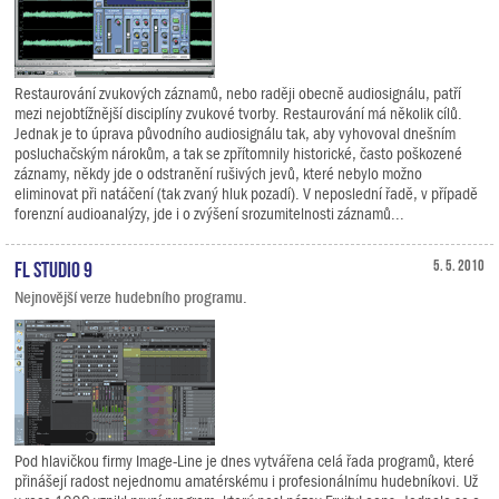
Restaurování zvukových záznamů, nebo raději obecně audiosignálu, patří
mezi nejobtížnější disciplíny zvukové tvorby. Restaurování má několik cílů.
Jednak je to úprava původního audiosignálu tak, aby vyhovoval dnešním
posluchačským nárokům, a tak se zpřítomnily historické, často poškozené
záznamy, někdy jde o odstranění rušivých jevů, které nebylo možno
eliminovat při natáčení (tak zvaný hluk pozadí). V neposlední řadě, v případě
forenzní audioanalýzy, jde i o zvýšení srozumitelnosti záznamů...
FL Studio 9
5. 5. 2010
Nejnovější verze hudebního programu.
Pod hlavičkou firmy Image-Line je dnes vytvářena celá řada programů, které
přinášejí radost nejednomu amatérskému i profesionálnímu hudebníkovi. Už