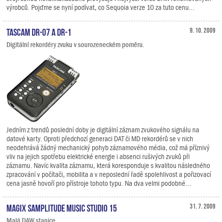
výrobců. Pojďme se nyní podívat, co Sequoia verze 10 za tuto cenu...
TASCAM DR-07 a DR-1
9. 10. 2009
Digitální rekordéry zvuku v sourozeneckém poměru.
Jedním z trendů poslední doby je digitální záznam zvukového signálu na
datové karty. Oproti předchozí generaci DAT či MD rekordérů se v nich
neodehrává žádný mechanický pohyb záznamového média, což má příznivý
vliv na jejich spotřebu elektrické energie i absenci rušivých zvuků při
záznamu. Navíc kvalita záznamu, která koresponduje s kvalitou následného
zpracování v počítači, mobilita a v neposlední řadě spolehlivost a pořizovací
cena jasně hovoří pro přístroje tohoto typu. Na dva velmi podobné...
MAGIX Samplitude Music Studio 15
31. 7. 2009
Malá DAW stanice.