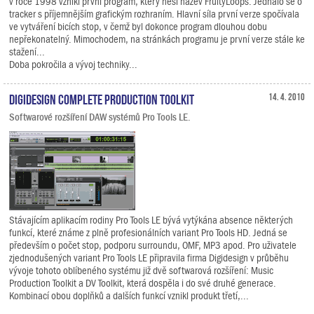
v roce 1998 vznikl první program, který nesl název FruityLoops. Jednalo se o
tracker s příjemnějším grafickým rozhraním. Hlavní síla první verze spočívala
ve vytváření bicích stop, v čemž byl dokonce program dlouhou dobu
nepřekonatelný. Mimochodem, na stránkách programu je první verze stále ke
stažení...
Doba pokročila a vývoj techniky...
Digidesign Complete Production Toolkit
14. 4. 2010
Softwarové rozšíření DAW systémů Pro Tools LE.
Stávajícím aplikacím rodiny Pro Tools LE bývá vytýkána absence některých
funkcí, které známe z plně profesionálních variant Pro Tools HD. Jedná se
především o počet stop, podporu surroundu, OMF, MP3 apod. Pro uživatele
zjednodušených variant Pro Tools LE připravila firma Digidesign v průběhu
vývoje tohoto oblíbeného systému již dvě softwarová rozšíření: Music
Production Toolkit a DV Toolkit, která dospěla i do své druhé generace.
Kombinací obou doplňků a dalších funkcí vznikl produkt třetí,...