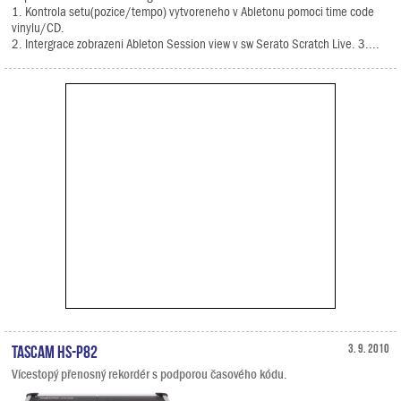
1. Kontrola setu(pozice/tempo) vytvoreneho v Abletonu pomoci time code
vinylu/CD.
2. Intergrace zobrazeni Ableton Session view v sw Serato Scratch Live. 3....
TASCAM HS-P82
3. 9. 2010
Vícestopý přenosný rekordér s podporou časového kódu.