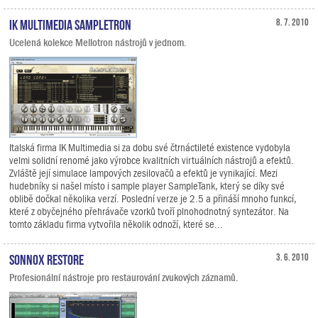
IK Multimedia SampleTron
8. 7. 2010
Ucelená kolekce Mellotron nástrojů v jednom.
Italská firma IK Multimedia si za dobu své čtrnáctileté existence vydobyla
velmi solidní renomé jako výrobce kvalitních virtuálních nástrojů a efektů.
Zvláště její simulace lampových zesilovačů a efektů je vynikající. Mezi
hudebníky si našel místo i sample player SampleTank, který se díky své
oblibě dočkal několika verzí. Poslední verze je 2.5 a přináší mnoho funkcí,
které z obyčejného přehrávače vzorků tvoří plnohodnotný syntezátor. Na
tomto základu firma vytvořila několik odnoží, které se...
Sonnox Restore
3. 6. 2010
Profesionální nástroje pro restaurování zvukových záznamů.