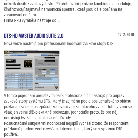
několik desítek zvukových vln. Při přehrávání je různě kombinuje a moduluje,
čímž vznikají zajímavá harmonická spektra, která jsou dále posílána na
zpracování do filtru.
Firma PPG vyráběla nástroje do...
DTS-HD Master Audio Suite 2.0
17. 2. 2010
Nová verze nástrojů pro profesionální kódování zvukové stopy DTS.
V tomto pojednání představím balík profesionálních nástrojů pro přípravu
zvukové stopy systému DTS, který je zejména podle posluchačského ohlasu
pokládán za nejlepší způsob kódování vícekanálového zvuku. Toto tvrzení se
však jen velmi těžko exaktně prokazuje, jednoduše proto, že pro něj
neexistují fyzikální ani akustické důvody.
Posluchačské subjektivní hodnocení nejspíš vychází z toho, že respondenti
průzkumů předem vědí o vyšším datovém toku, který se v systému DTS
používá....