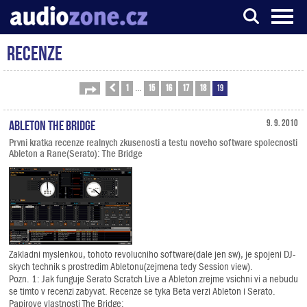
Recenze
Server o digitálním zpracování zvuku
1
15
16
17
18
19
Stránka
Předchozí
19
z
19
…
Ableton The Bridge
9. 9. 2010
Prvni kratka recenze realnych zkusenosti a testu noveho software spolecnosti
Ableton a Rane(Serato): The Bridge
Zakladni myslenkou, tohoto revolucniho software(dale jen sw), je spojeni DJ-
skych technik s prostredim Abletonu(zejmena tedy Session view).
Pozn. 1: Jak funguje Serato Scratch Live a Ableton zrejme vsichni vi a nebudu
se timto v recenzi zabyvat. Recenze se tyka Beta verzi Ableton i Serato.
Papirove vlastnosti The Bridge: