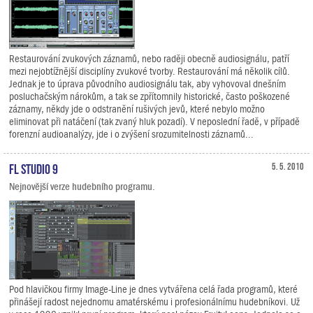
Restaurování zvukových záznamů, nebo raději obecně audiosignálu, patří
mezi nejobtížnější disciplíny zvukové tvorby. Restaurování má několik cílů.
Jednak je to úprava původního audiosignálu tak, aby vyhovoval dnešním
posluchačským nárokům, a tak se zpřítomnily historické, často poškozené
záznamy, někdy jde o odstranění rušivých jevů, které nebylo možno
eliminovat při natáčení (tak zvaný hluk pozadí). V neposlední řadě, v případě
forenzní audioanalýzy, jde i o zvýšení srozumitelnosti záznamů...
FL Studio 9
5. 5. 2010
Nejnovější verze hudebního programu.
Pod hlavičkou firmy Image-Line je dnes vytvářena celá řada programů, které
přinášejí radost nejednomu amatérskému i profesionálnímu hudebníkovi. Už