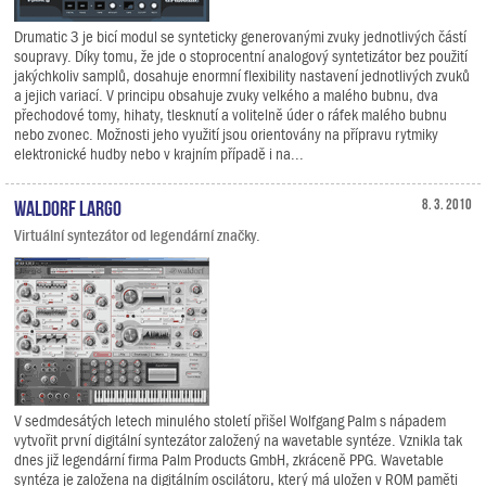
Drumatic 3 je bicí modul se synteticky generovanými zvuky jednotlivých částí
soupravy. Díky tomu, že jde o stoprocentní analogový syntetizátor bez použití
jakýchkoliv samplů, dosahuje enormní flexibility nastavení jednotlivých zvuků
a jejich variací. V principu obsahuje zvuky velkého a malého bubnu, dva
přechodové tomy, hihaty, tlesknutí a volitelně úder o ráfek malého bubnu
nebo zvonec. Možnosti jeho využití jsou orientovány na přípravu rytmiky
elektronické hudby nebo v krajním případě i na...
Waldorf Largo
8. 3. 2010
Virtuální syntezátor od legendární značky.
V sedmdesátých letech minulého století přišel Wolfgang Palm s nápadem
vytvořit první digitální syntezátor založený na wavetable syntéze. Vznikla tak
dnes již legendární firma Palm Products GmbH, zkráceně PPG. Wavetable
syntéza je založena na digitálním oscilátoru, který má uložen v ROM paměti