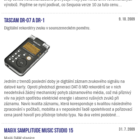
výrobců. Pojďme se nyní podívat, co Sequoia verze 10 za tuto cenu...
TASCAM DR-07 a DR-1
9. 10. 2009
Digitální rekordéry zvuku v sourozeneckém poměru.
Jedním z trendů poslední doby je digitální záznam zvukového signálu na
datové karty. Oproti předchozí generaci DAT či MD rekordérů se v nich
neodehrává žádný mechanický pohyb záznamového média, což má příznivý
vliv na jejich spotřebu elektrické energie i absenci rušivých zvuků při
záznamu. Navíc kvalita záznamu, která koresponduje s kvalitou následného
zpracování v počítači, mobilita a v neposlední řadě spolehlivost a pořizovací
cena jasně hovoří pro přístroje tohoto typu. Na dva velmi podobné...
MAGIX Samplitude Music Studio 15
31. 7. 2009
Malá DAW stanice.