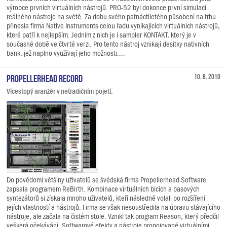
výrobce prvních virtuálních nástrojů. PRO-52 byl dokonce první simulací
reálného nástroje na světě. Za dobu svého patnáctiletého působení na trhu
přinesla firma Native Instruments celou řadu vynikajících virtuálních nástrojů,
které patří k nejlepším. Jedním z nich je i sampler KONTAKT, který je v
současné době ve čtvrté verzi. Pro tento nástroj vznikají desítky nativních
bank, jež naplno využívají jeho možnosti....
Propellerhead Record
10. 8. 2010
Vícestopý aranžér v netradičním pojetí.
Do povědomí většiny uživatelů se švédská firma Propellerhead Software
zapsala programem ReBirth. Kombinace virtuálních bicích a basových
syntezátorů si získala mnoho uživatelů, kteří následně volali po rozšíření
jejích vlastností a nástrojů. Firma se však nesoustředila na úpravu stávajícího
nástroje, ale začala na čistém stole. Vznikl tak program Reason, který předčil
veškerá očekávání. Softwarové efekty a nástroje propojované virtuálními