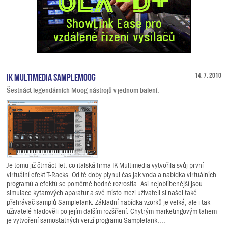
IK Multimedia SampleMoog
14. 7. 2010
Šestnáct legendárních Moog nástrojů v jednom balení.
Je tomu již čtrnáct let, co italská firma IK Multimedia vytvořila svůj první
virtuální efekt T-Racks. Od té doby plynul čas jak voda a nabídka virtuálních
programů a efektů se poměrně hodně rozrostla. Asi nejoblíbenější jsou
simulace kytarových aparatur a své místo mezi uživateli si našel také
přehrávač samplů SampleTank. Základní nabídka vzorků je velká, ale i tak
uživatelé hladověli po jejím dalším rozšíření. Chytrým marketingovým tahem
je vytvoření samostatných verzí programu SampleTank,...