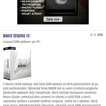
MAGIX Sequoia 10
6. 11. 2009
Luxusní DAW aplikace pro PC.
V dnešní době existuje celá řada DAW aplikací od těch jednodušších až po
plně profesionální. Německá firma MAGIX má ve svém výrobním programu
především aplikace řady Samplitude, které začínají dostupnou variantou
Music Studio, pokračují přes varianty ve střední a vyšší třídě a končí
naprostou špičkou v podobě systému Sequoia. Jedná se o aplikaci, která
svojí cenou několikanásobně převyšuje i nejvyšší verze DAW renomovaných