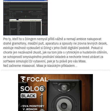
Pro ty, kteří to s DJingem nemyslí příliš vážně a nemají ambice nakupovat
drahé gramofony, mixážní pult, aparaturu a spousty ne zrovna levných desek,
existuje možnost vyzkoušet si DJing v jeho čistě digitální podobě. Pokud si
chcete jen nezávazně zkusit, jak na tom jste s rytmickým a hudebním cítěním,
se schopností smysluplného prolínání skladeb a nechcete hned utrácet za
software simulující DJ vybavení, pak je tu právě pro vás Mixxx.
Než začneme mixxxovat. Mixxx je klasickým příkladem...