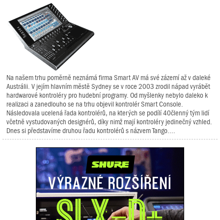
Na našem trhu poměrně neznámá firma Smart AV má své zázemí až v daleké
Austrálii. V jejím hlavním městě Sydney se v roce 2003 zrodil nápad vyrábět
hardwarové kontroléry pro hudební programy. Od myšlenky nebylo daleko k
realizaci a zanedlouho se na trhu objevil kontrolér Smart Console.
Následovala ucelená řada kontrolérů, na kterých se podílí 40členný tým lidí
včetně vystudovaných designérů, díky nimž mají kontroléry jedinečný vzhled.
Dnes si představíme druhou řadu kontrolérů s názvem Tango....