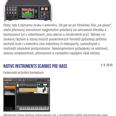
Doby, kdy k záznamu zvuku v exteriéru, čili jak se po filmařsku říká „na place“,
stačil přenosný monofonní magnetofon položený na zahradním křesílku a
bambusová tyč s mikrofonem, jsou dávno a nenávratně pryč. Nároky na
zvukový záznam a rozvoj nových poslechových formátů způsobují potřebu
zachytit zvuk i v exteriéru více mikrofony či mikroporty, samozřejmě s
možností následné postprodukce. Nekompromisní požadavky na odolnost,
dobrou ovladatelnost, přenosnost a variabilitu napájení však zůstaly....
Native Instruments SCARBEE PRE-BASS
3. 9. 2010
Dokonalá virtuální baskytara.
Německá firma Native Instruments se v hudebním světě prezentovala jako