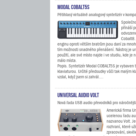
Modal COBALT5S
Pětihlasý virtuálně analogový syntetizér v komp
Společno
přínáší p
odvozeno
Cobalt8.
enginu oproti větším bratrům jsou daní za mn
tím možnosti snadného přenášení. Nástroj je ur
použití, ale své místo najde i ve studiu, kde je
málo místa.
Popis. Syntetizér Modal COBALT5S je vybaven t
klaviaturou. Určité předsudky vůči tak malým 
vzdal, když jsem si zahrál....
Universal Audio Volt
Nová řada USB audio převodníků pro náročnější 
Americká firma Un
ucelenou řadu au
nazvanou Volt. Je
rozhraní, které už
zpracování, skvěl