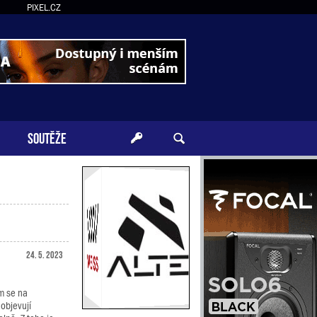
PIXEL.CZ
SOUTĚŽE
24. 5. 2023
m se na
objevují