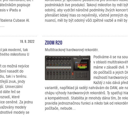
čátečníkům popisuje
podmínkách live produkcí. Takový mikrofon by měl b
sis v iPadu a
odolný, aby vydržel náročné podmínky živých koncert
přenášet lidský hlas co nejvěrněji, včetně jemných 
řibalena Cubase AI.
nuancí, měl by být odolný vůči zpětné vazbě a měl by 
...
19. 9. 2022
Zoom R20
í jak moderní, tak
Multitrackový hardwarový rekordér.
něného mikrofonu U
Podíváme-li se na so
v oblasti multitrakov
ít co možná nejvíce
máme v zásadě dvě. N
žení nasadit do
do počítačů a jejich D
iu, tak i v terénu.
možností hardwarovýc
řejší zvuk, jindy
Každý z nás dává před
ší. Univerzální
variantě, například já raději nahrávám do DAW, ale n
d dáte řeč se
chápu výhody hardwarových rekordérů. Ty spatřuji hla
ozradí, které
a kompaktnosti. Stabilita je mnohdy dána tím, že rek
lice ceněné. Za jednu
pravidla jednoznačnou funkci a nikdo tak od rekordéru
ovažovány modely
počítače, nebude...
dnotlivé modely se