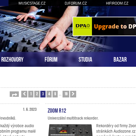
MUSICSTAGE.CZ
DJFORUM.CZ
HIFIROOM.CZ
ROZHOVORY
FÓRUM
STUDIA
BAZAR
1
2
3
4
5
19
Stránka
Předchozí
3
z
19
Další
…
1. 6. 2023
Zoom R12
řevodníků.
Univerzální multitrack rekorder.
 každý výrobce audio
Rekordéry od firmy Zoo
robním programu malé
stránkách Audiozone.cz 