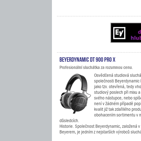
Beyerdynamic DT 900 PRO X
Profesionální sluchátka za rozumnou cenu.
Osvědčená studiová sluch
společnosti Beyerdynamic
jako tzv. otevřená, tedy v
studiový poslech při mixu a
svého nástupce, nebo spíše
není v žádném případě po
kvalit již tak zdařilého prod
obohacením sortimentu v 
důsledcích.
Historie. Společnost Beyerdynamic, založená
Beyerem, je jedním z nejstarších výrobců sluchá