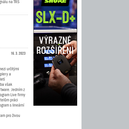
ignálu na TRS
16. 3. 2023
ezi určitými
plery a
letí
ba však
ftware. Jedním z
ogram Live firmy
atelům práci
ogram s lineární
gram pro živou