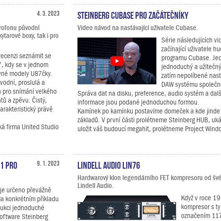
4. 3. 2023
Steinberg Cubase pro začátečníky
rofonu původní
Video návod na nastávající uživatele Cubase.
ytarové boxy, tak i pro
Série následujících vi
začínající uživatele h
 recenzi seznámit se
programu Cubase. Jed
7, kdy se v jednom
jednoduchý a užitečn
avné modely U87čky.
zatím nepolíbené nastá
vodní, proslulá a
DAW systému společno
 pro snímání velkého
Správa dat na disku, preference, audio systém a dalš
ů a zpěvu. Čistý,
informace jsou podané jednoduchou formou.
harakteristický právě
Kamínek po kamínku postavíme domeček a kde jinde 
základů. V první části prolétneme Steinberg HUB, uk
ká firma United Studio
uložit váš budoucí megahit, prolétneme Project Windo
1 Pro
9. 1. 2023
Lindell Audio LiN76
Hardwarový klon legendárního FET kompresoru od švé
Lindell Audio.
 je určeno převážně
Když v roce 19
a konkrétním příkladu
kompresor s t
dukci jednoduché
označením 117
oftware Steinberg