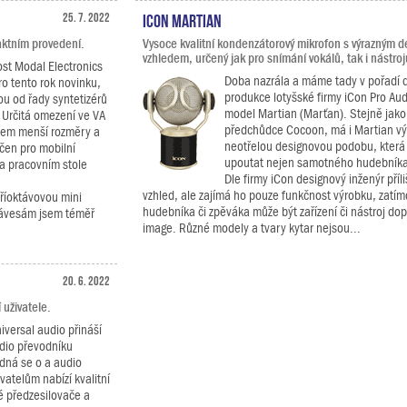
25. 7. 2022
iCON Martian
aktním provedení.
Vysoce kvalitní kondenzátorový mikrofon s výrazným 
vzhledem, určený jak pro snímání vokálů, tak i nástroj
st Modal Electronics
Doba nazrála a máme tady v pořadí d
ro tento rok novinku,
produkce lotyšské firmy iCon Pro Aud
u od řady syntetizérů
model Martian (Marťan). Stejně jako
 Určitá omezení ve VA
předchůdce Cocoon, má i Martian v
ohem menší rozměry a
neotřelou designovou podobu, která
čen pro mobilní
upoutat nejen samotného hudebníka,
 na pracovním stole
Dle firmy iCon designový inženýr příl
vzhled, ale zajímá ho pouze funkčnost výrobku, zatím
říoktávovou mini
hudebníka či zpěváka může být zařízení či nástroj do
klávesám jsem téměř
image. Různé modely a tvary kytar nejsou...
20. 6. 2022
uživatele.
iversal audio přináší
dio převodníku
dná se o a audio
ivatelům nabízí kvalitní
é předzesilovače a