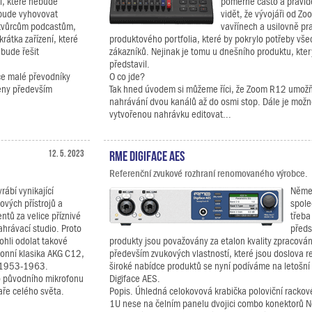
ní, které nebude
poměrně často a pravide
 bude vyhovovat
vidět, že vývojáři od Z
tvůrcům podcastům,
vavřínech a usilovně pra
rátka zařízení, které
produktového portfolia, které by pokrylo potřeby vše
ebude řešit
zákazníků. Nejinak je tomu u dnešního produktu, kte
představil.
ce malé převodníky
O co jde?
čeny především
Tak hned úvodem si můžeme říci, že Zoom R12 umožň
nahrávání dvou kanálů až do osmi stop. Dále je možn
vytvořenou nahrávku editovat...
12. 5. 2023
RME Digiface AES
Referenční zvukové rozhraní renomovaného výrobce.
rábí vynikající
Něme
ových přístrojů a
spole
ntů za velice příznivé
třeba
ahrávací studio. Proto
předs
ohli odolat takové
produkty jsou považovány za etalon kvality zpracování,
fonní klasika AKG C12,
především zvukových vlastností, které jsou doslova r
h 1953-1963.
široké nabídce produktů se nyní podíváme na letošní
o původního mikrofonu
Digiface AES.
aře celého světa.
Popis. Úhledná celokovová krabička poloviční rackové
1U nese na čelním panelu dvojici combo konektorů Ne