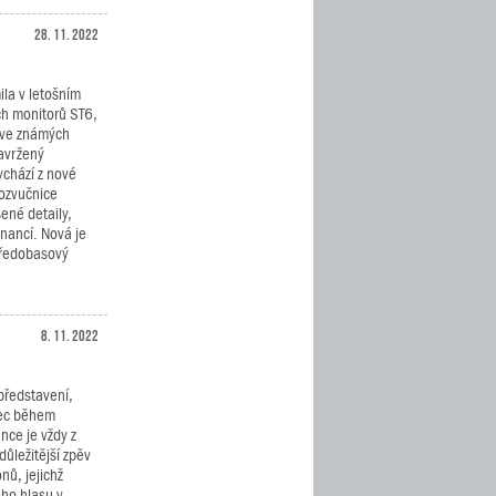
28. 11. 2022
la v letošním
ch monitorů ST6,
íve známých
avržený
chází z nové
ozvučnice
ené detaily,
nancí. Nová je
tředobasový
8. 11. 2022
představení,
bec během
nce je vždy z
důležitější zpěv
nů, jejichž
ého hlasu v