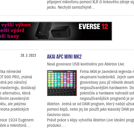
připojení mikrofonu pomocí XLR či linkového zdroje s
jacku. Nechybí samozřejmě...
28. 3. 2023
AKAI APC Mini mk2
Nová generace USB kontroléru pro Ableton Live.
átka německé
Firma AKAI je zavedená legenda m
 DT 990 PRO, známá
skupinami hudebníků. Jejich sam
hodná pro náročný
grooveboxy jsou již několik deseti
 masteringu, dostávají
nejpoužívanějším hardwarem. Do
 alternativu, která
pokročila a hardware nahradil so
přením zavedených
nejpoužívanějších programů je pr
uktu, ale jakýmsi
Ableton. Jedná se od DAW program, který nabízí uživ
mnoha praktických
pomocí klipů, nebo jej lze použít jako klasický DAW pr
časovou osou.
 v roce 1924 Eugenem
Právě práce s klipy vytvořila Ableton Live ideální pro
tek a mikrofonů....
produkci....