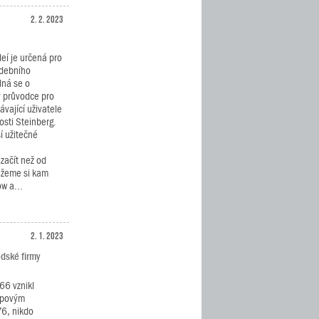
2. 2. 2023
deí je určená pro
udebního
ná se o
ý průvodce pro
vající uživatele
sti Steinberg.
í užitečné
začít než od
ážeme si kam
w a...
2. 1. 2023
dské firmy
66 vznikl
ypovým
6, nikdo