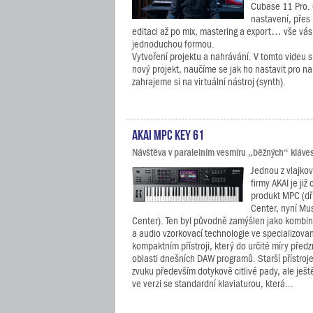
Cubase 11 Pro. 
nastavení, přes
editaci až po mix, mastering a export… vše vá
jednoduchou formou.
Vytvoření projektu a nahrávání. V tomto videu 
nový projekt, naučíme se jak ho nastavit pro n
zahrajeme si na virtuální nástroj (synth).
AKAI MPC Key 61
Návštěva v paralelním vesmíru „běžných“ kláve
Jednou z vlajko
firmy AKAI je již
produkt MPC (dř
Center, nyní Mu
Center). Ten byl původně zamýšlen jako kombi
a audio vzorkovací technologie ve specializo
kompaktním přístroji, který do určité míry před
oblasti dnešních DAW programů. Starší přístroje
zvuku především dotykově citlivé pady, ale ješt
ve verzi se standardní klaviaturou, která...