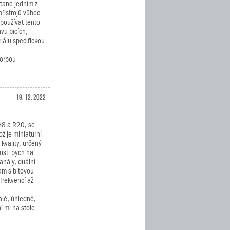
stane jedním z
řístrojů vůbec.
používat tento
vu bicích,
iálu specifickou
vorbou
19. 12. 2022
H8 a R20, se
ž je miniaturní
kvality, určený
nosti bych na
anály, duální
am s bitovou
frekvencí až
alé, úhledné,
í mi na stole