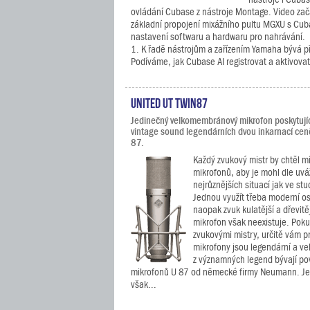
ovládání Cubase z nástroje Montage. Video za
základní propojení mixážního pultu MGXU s Cuba
nastavení softwaru a hardwaru pro nahrávání.
1. K řadě nástrojům a zařízením Yamaha bývá p
Podíváme, jak Cubase AI registrovat a aktivovat.
United UT Twin87
Jedinečný velkomembránový mikrofon poskytujíc
vintage sound legendárních dvou inkarnací ce
87.
Každý zvukový mistr by chtěl m
mikrofonů, aby je mohl dle uvá
nejrůznějších situací jak ve stud
Jednou využít třeba moderní ost
naopak zvuk kulatější a dřevitěj
mikrofon však neexistuje. Poku
zvukovými mistry, určitě vám pr
mikrofony jsou legendární a ve
z významných legend bývají p
mikrofonů U 87 od německé firmy Neumann. Je
však...