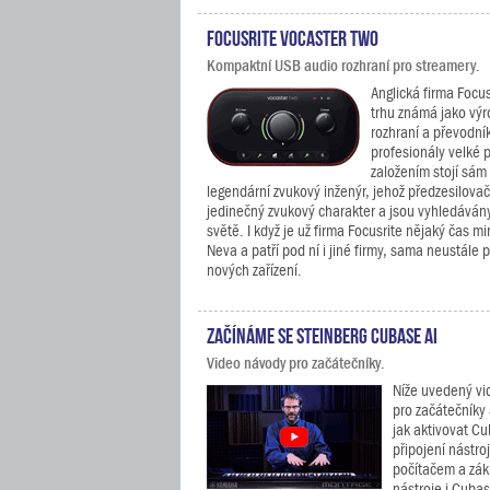
Focusrite Vocaster Two
Kompaktní USB audio rozhraní pro streamery.
Anglická firma Focu
trhu známá jako vý
rozhraní a převodník
profesionály velké p
založením stojí sám
legendární zvukový inženýr, jehož předzesilovač
jedinečný zvukový charakter a jsou vyhledáván
světě. I když je už firma Focusrite nějaký čas m
Neva a patří pod ní i jiné firmy, sama neustále 
nových zařízení.
Začínáme se Steinberg Cubase AI
Video návody pro začátečníky.
Níže uvedený vid
pro začátečníky
jak aktivovat Cu
připojení nástr
počítačem a zák
nástroje i Cubas