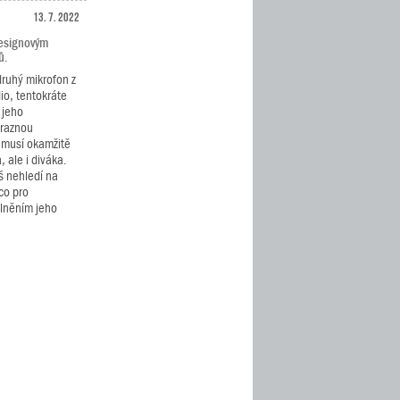
13. 7. 2022
designovým
ů.
ruhý mikrofon z
io, tentokráte
 jeho
ýraznou
 musí okamžitě
 ale i diváka.
iš nehledí na
co pro
plněním jeho