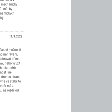
ýt mechanický
ů, měl by
dynamických
být...
11. 9. 2022
učasné možnosti
ého nahrávání,
ahrávat přímo
AW, nebo využít
h rekordérů.
nost jiné
a druhou stranu
vně ve stabilitě
ordér má z
, na rozdíl od