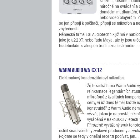
zařízení, ideálně mobil
náročné na ovládání a
domácím muzikantům, 
nebo video blogerům. Zk
se jen připojí k počítači, připojí se mikrofon a n
zbytečnosti.
Německá firma ESI Audiotechnik již má v nabíd
jako je u22 XT, nebo řadu Maya, ale ty jsou ur
hudebníkům s alespoň trochu znalostí audio...
Warm Audio WA-CX12
Elektronkový kondenzátorový mikrofon.
Že texaská firma Warm Audio vy
reinkarnace legendárních studi
mikrofonů z kvalitních kompone
ceny, ví už dnes téměř každé n
konstruktéři z Warm Audio nem
výzvě, jakou je naprostá mikro
vyráběná v Rakousku v letec
Přirozeně vyvážený zvuk tohot
oslnil snad všechny zvukové producenty a zvuk
Pojďme se tedy v dnešní recenzi podívat, jak...