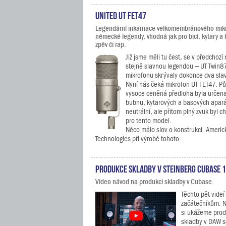
United UT FET47
Legendární inkarnace velkomembránového mik
německé legendy, vhodná jak pro bicí, kytary a k
zpěv či rap.
Již jsme měli tu čest, se v předchozí
stejně slavnou legendou – UT Twin8
mikrofonu skrývaly dokonce dva sl
Nyní nás čeká mikrofon UT FET47. Pů
vysoce ceněná předloha byla určena
bubnu, kytarových a basových aparát
neutrální, ale přitom plný zvuk byl c
pro tento model.
Něco málo slov o konstrukci. Americ
Technologies při výrobě tohoto...
Produkce skladby v Steinberg Cubase 1
Video návod na produkci skladby v Cubase.
Těchto pět videí
začátečníkům. N
si ukážeme pro
skladby v DAW s