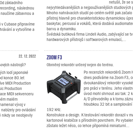
netušil, že se 
Od základního
nejvyhledávanějších a nejpoužívanějších studiových p
 recording, následnou
Mnoho nahrávacích studií po celém světě pak začalo 
s naučíme zábavnou a
přístroj hlavně pro charakteristickou dynamickou úpra
baskytar, percussí a vokálů, která dodává audiomater
si v Cubase připravíme
barvu a dynamiku.
ahrávání a vytvoříme a
Švédská butiková firma Lindell Audio, zabývající se t
hardwarových přístrojů i softwarových emulací,...
22. 12. 2022
Zoom F3
sových nástrojů?
Obrněný rekordér určený nejen do terénu.
Po recenzích rekordérů Zoom 
vých lodí japonské
dnes podíváme na Zoom F3, co
 od konce 80.let
dvoukanálový rekordér vysoké 
íve MIDI Production
pro práci v terénu. Jeho vlast
sic Production
úvod mohl shrnout asi tak: 2 k
nace MIDI sekvenceru
A/D převodníky a k tomu zázn
vaném malém
hloubkou 32 bit a samplování 
znamenal vývoj v
192 kHz.
 nabízely pro ovládání
Konstrukce a design. K testování rekordér dorazil v m
ě nikdy se neobjevily
kartonové krabičce s přírodním povrchem. Po vybalen
zůstalo ležet něco, co lehce připomíná miniaturní...