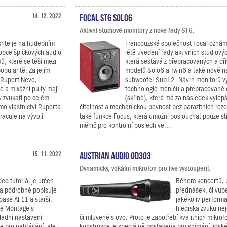
14. 12. 2022
Focal ST6 Solo6
Aktivní studiové monitory z nové řady ST6.
srite je na hudebním
Francouzská společnost Focal oznámi
robce špičkových audio
létě uvedení řady aktivních studiový
ů, které se těší mezi
která sestává z přepracovaných a dř
opularitě. Za jejím
modelů Solo6 a Twin6 a také nově n
 Rupert Neve,
subwoofer Sub12. Návrh monitorů vy
e a mixážní pulty mají
technologie měničů a přepracované 
y zvukaři po celém
(skříně), která má za následek vylepš
imo vlastnictví Ruperta
čitelnost a mechanickou pevnost bez parazitních rezo
pracuje na vývoji
také funkce Focus, která umožní poslouchat pouze s
měnič pro kontrolní poslech ve...
15. 11. 2022
Austrian Audio OD303
Dynamický, vokální mikrofon pro live vystoupení.
eo tutoriál je určen
Během koncertů, 
 a podrobně popisuje
přednášek, či vů
base AI 11 a starší,
jakékoliv performa
oje Montage s
hlediska zvuku nej
ladní nastavení
či mluvené slovo. Proto je zapotřebí kvalitních mikrofo
e pro nahrávání, ale i
konstrukce je speciálně postavena pro snímání lidsk