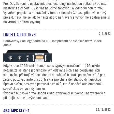
Pro. Od základního nastavení, přes recording, následnou editaci až po mix,
mastering a export… vše vás naučíme zábavnou a jednoduchou formou.
Vytvoření projektu a nahrávání. V tomto videu si v Cubase připravíme nový
projekt, naučíme se jak ho nastavit pro nahrávání a vytvoříme a zahrajeme si
na virtuální nástroj (synth).
Lindell Audio LiN76
2. 1. 2023
Hardwarový klon legendárního FET kompresoru od švédské firmy Lindell
Audio.
Když v roce 1966 vznikl kompresor s typovým označením 1176, nikdo
netušil, že se stane jedním z nejvyhledávanějších a nejpoužívanějších
studiových přístrojů vůbec. Mnoho nahrávacích studií po celém světě pak
začalo používat tento přístroj hlavně pro charakteristickou dynamickou
úpravu bicích, baskytar, percussí a vokálů, která dodává audiomateriálu
specifickou barvu a dynamiku.
Švédská butiková firma Lindell Audio, zabývající se tvorbou hardwarových
přístrojů i softwarových emulací,...
AKAI MPC Key 61
22. 12. 2022