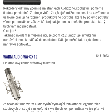
Rekordéry od firmy Zoom se na stránkách Audiozone.cz objevují poměrně
často a pravidelně. Z toho je vidět, že vývojáři od Zoomu nespí na vavřínech a
usilovně pracují na rozšíření produktového portfolia, které by pokrylo potřeby
všech potenciálních zákazníků. Nejinak je tomu u dnešního produktu, který
bych vám rád představil.
O co jde?
Tak hned úvodem si můžeme říci, že Zoom R12 umožňuje simultánní
nahrávání dvou kanálů až do osmi stop. Dále je možné takto vytvořenou
nahrávku editovat...
Warm Audio WA-CX12
12. 5. 2023
Elektronkový kondenzátorový mikrofon.
Že texaská firma Warm Audio vyrábí vynikající reinkarnace legendárních
studiových přístrojů a mikrofonů z kvalitních komponentů za velice příznivé