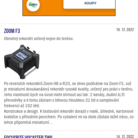
Zoom F3
19. 12. 2022
Obrněný rekordér určený nejen do terénu.
Po recenzích rekordérů Zoom H8 a R20, se dnes podíváme na Zoom F3, což
je miniaturní dvoukanálový rekordér vysoké kvality, určený pro práci v terénu.
Jeho vlastnosti bych na úvod mohl shrnout asi tak: 2 kanály, duální A/D
převodníky a k tomu záznam s bitovou hloubkou 32 bit a samplování
frekvencí až 192 kHz.
Konstrukce a design. K testování rekordér dorazil v malé, úhledné, kartonové
krabičce s přírodním povrchem. Po vybalení mi na stole zůstalo ležet něco, co
lehce připomíná miniaturní...
Focusrite Vocaster Two
14. 12. 2022