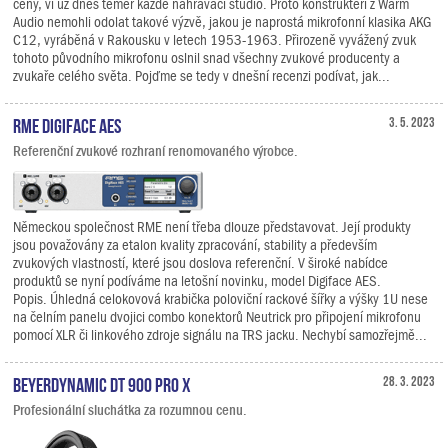
ceny, ví už dnes téměř každé nahrávací studio. Proto konstruktéři z Warm
Audio nemohli odolat takové výzvě, jakou je naprostá mikrofonní klasika AKG
C12, vyráběná v Rakousku v letech 1953-1963. Přirozeně vyvážený zvuk
tohoto původního mikrofonu oslnil snad všechny zvukové producenty a
zvukaře celého světa. Pojďme se tedy v dnešní recenzi podívat, jak...
RME Digiface AES
3. 5. 2023
Referenční zvukové rozhraní renomovaného výrobce.
Německou společnost RME není třeba dlouze představovat. Její produkty
jsou považovány za etalon kvality zpracování, stability a především
zvukových vlastností, které jsou doslova referenční. V široké nabídce
produktů se nyní podíváme na letošní novinku, model Digiface AES.
Popis. Úhledná celokovová krabička poloviční rackové šířky a výšky 1U nese
na čelním panelu dvojici combo konektorů Neutrick pro připojení mikrofonu
pomocí XLR či linkového zdroje signálu na TRS jacku. Nechybí samozřejmě...
Beyerdynamic DT 900 PRO X
28. 3. 2023
Profesionální sluchátka za rozumnou cenu.