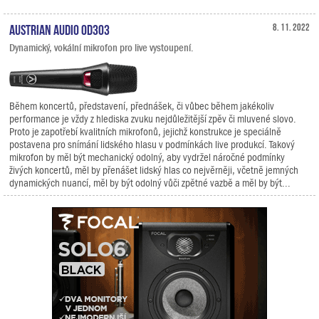
Austrian Audio OD303
8. 11. 2022
Dynamický, vokální mikrofon pro live vystoupení.
Během koncertů, představení, přednášek, či vůbec během jakékoliv
performance je vždy z hlediska zvuku nejdůležitější zpěv či mluvené slovo.
Proto je zapotřebí kvalitních mikrofonů, jejichž konstrukce je speciálně
postavena pro snímání lidského hlasu v podmínkách live produkcí. Takový
mikrofon by měl být mechanický odolný, aby vydržel náročné podmínky
živých koncertů, měl by přenášet lidský hlas co nejvěrněji, včetně jemných
dynamických nuancí, měl by být odolný vůči zpětné vazbě a měl by být...