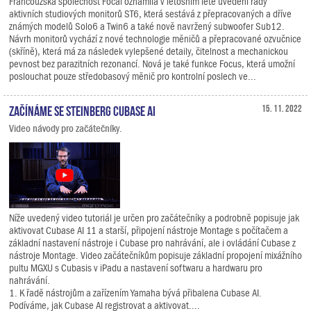
Francouzská společnost Focal oznámila v letošním létě uvedení řady
aktivních studiových monitorů ST6, která sestává z přepracovaných a dříve
známých modelů Solo6 a Twin6 a také nově navržený subwoofer Sub12.
Návrh monitorů vychází z nové technologie měničů a přepracované ozvučnice
(skříně), která má za následek vylepšené detaily, čitelnost a mechanickou
pevnost bez parazitních rezonancí. Nová je také funkce Focus, která umožní
poslouchat pouze středobasový měnič pro kontrolní poslech ve...
Začínáme se Steinberg Cubase AI
15. 11. 2022
Video návody pro začátečníky.
Níže uvedený video tutoriál je určen pro začátečníky a podrobně popisuje jak
aktivovat Cubase AI 11 a starší, připojení nástroje Montage s počítačem a
základní nastavení nástroje i Cubase pro nahrávání, ale i ovládání Cubase z
nástroje Montage. Video začátečníkům popisuje základní propojení mixážního
pultu MGXU s Cubasis v iPadu a nastavení softwaru a hardwaru pro
nahrávání.
1. K řadě nástrojům a zařízením Yamaha bývá přibalena Cubase AI.
Podíváme, jak Cubase AI registrovat a aktivovat....