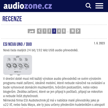
Recenze
Server o digitálním zpracování zvuku
1
2
3
4
5
19
Stránka
Předchozí
3
z
19
Další
…
ESI Neva Uno / Duo
1. 6. 2023
Nová řada malých 24 bit/192 kHz USB audio převodníků.
V dnešní době musí mít každý výrobce audio převodníků ve svém výrobním
programu malé zařízení, ideálně mobilní, které nebude náročné na ovládání a
bude vyhovovat domácím muzikantům, tvůrcům podcastům, nebo video
blogerům. Zkrátka zařízení, které se jen připojí k počítači, připojí se mikrofon
a nebude řešit zbytečnosti.
Německá firma ESI Audiotechnik již má v nabídce malé převodníky jako je
u22 XT, nebo řadu Maya, ale ty jsou určeny především hudebníkům s alespoň