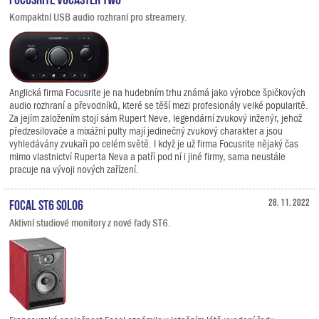
Kompaktní USB audio rozhraní pro streamery.
Anglická firma Focusrite je na hudebním trhu známá jako výrobce špičkových
audio rozhraní a převodníků, které se těší mezi profesionály velké popularitě.
Za jejím založením stojí sám Rupert Neve, legendární zvukový inženýr, jehož
předzesilovače a mixážní pulty mají jedinečný zvukový charakter a jsou
vyhledávány zvukaři po celém světě. I když je už firma Focusrite nějaký čas
mimo vlastnictví Ruperta Neva a patří pod ní i jiné firmy, sama neustále
pracuje na vývoji nových zařízení.
Focal ST6 Solo6
28. 11. 2022
Aktivní studiové monitory z nové řady ST6.