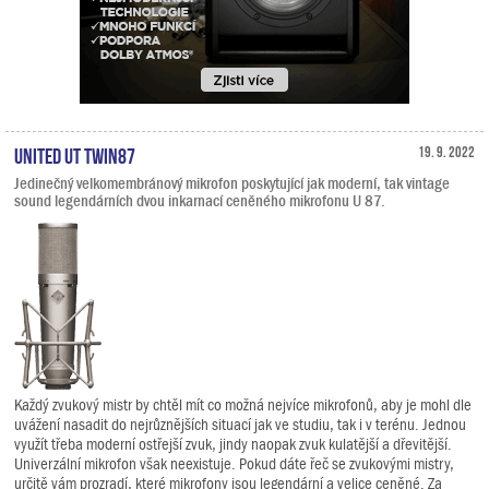
United UT Twin87
19. 9. 2022
Jedinečný velkomembránový mikrofon poskytující jak moderní, tak vintage
sound legendárních dvou inkarnací ceněného mikrofonu U 87.
Každý zvukový mistr by chtěl mít co možná nejvíce mikrofonů, aby je mohl dle
uvážení nasadit do nejrůznějších situací jak ve studiu, tak i v terénu. Jednou
využít třeba moderní ostřejší zvuk, jindy naopak zvuk kulatější a dřevitější.
Univerzální mikrofon však neexistuje. Pokud dáte řeč se zvukovými mistry,
určitě vám prozradí, které mikrofony jsou legendární a velice ceněné. Za