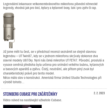
Legendární inkarnace velkomembránového mikrofonu původní německé
legendy, vhodná jak pro bicí, kytary a kytarové boxy, tak i pro zpěv či rap.
Již jsme měli tu čest, se v předchozí recenzi seznámit se stejně slavnou
legendou – UT Twin87, kdy se v jednom mikrofonu skrývaly dokonce dva
slavné modely U87čky. Nyní nás čeká mikrofon UT FET47. Původní, proslulá a
vysoce ceněná předloha byla určena pro snímání velkého bubnu, kytarových
a basových aparátů a zpěvu. Čistý, neutrální, ale přitom plný zvuk byl
charakteristický právě pro tento model.
Něco málo slov o konstrukci. Americká firma United Studio Technologies při
výrobě tohoto...
Steinberg Cubase pro začátečníky
2. 2. 2023
Video návod na nastávající uživatele Cubase.