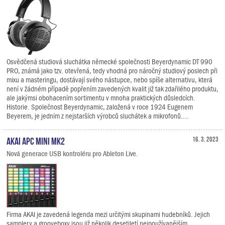
Osvědčená studiová sluchátka německé společnosti Beyerdynamic DT 990
PRO, známá jako tzv. otevřená, tedy vhodná pro náročný studiový poslech při
mixu a masteringu, dostávají svého nástupce, nebo spíše alternativu, která
není v žádném případě popřením zavedených kvalit již tak zdařilého produktu,
ale jakýmsi obohacením sortimentu v mnoha praktických důsledcích.
Historie. Společnost Beyerdynamic, založená v roce 1924 Eugenem
Beyerem, je jedním z nejstarších výrobců sluchátek a mikrofonů....
AKAI APC Mini mk2
16. 3. 2023
Nová generace USB kontroléru pro Ableton Live.
Firma AKAI je zavedená legenda mezi určitými skupinami hudebníků. Jejich
samplery a grooveboxy jsou již několik desetiletí nejpoužívanějším