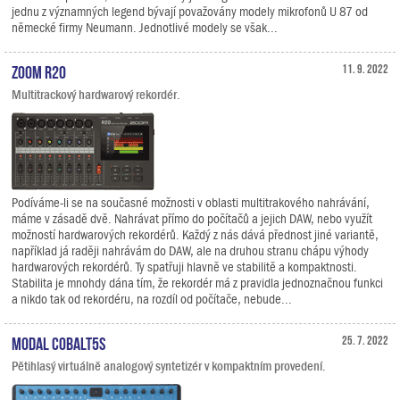
jednu z významných legend bývají považovány modely mikrofonů U 87 od
německé firmy Neumann. Jednotlivé modely se však...
Zoom R20
11. 9. 2022
Multitrackový hardwarový rekordér.
Podíváme-li se na současné možnosti v oblasti multitrakového nahrávání,
máme v zásadě dvě. Nahrávat přímo do počítačů a jejich DAW, nebo využít
možností hardwarových rekordérů. Každý z nás dává přednost jiné variantě,
například já raději nahrávám do DAW, ale na druhou stranu chápu výhody
hardwarových rekordérů. Ty spatřuji hlavně ve stabilitě a kompaktnosti.
Stabilita je mnohdy dána tím, že rekordér má z pravidla jednoznačnou funkci
a nikdo tak od rekordéru, na rozdíl od počítače, nebude...
Modal COBALT5S
25. 7. 2022
Pětihlasý virtuálně analogový syntetizér v kompaktním provedení.