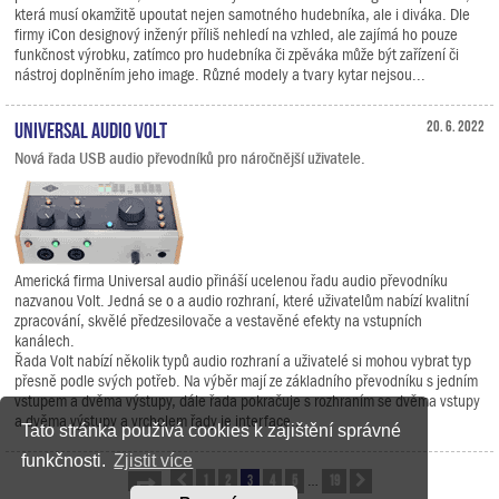
která musí okamžitě upoutat nejen samotného hudebníka, ale i diváka. Dle
firmy iCon designový inženýr příliš nehledí na vzhled, ale zajímá ho pouze
funkčnost výrobku, zatímco pro hudebníka či zpěváka může být zařízení či
nástroj doplněním jeho image. Různé modely a tvary kytar nejsou...
Universal Audio Volt
20. 6. 2022
Nová řada USB audio převodníků pro náročnější uživatele.
Americká firma Universal audio přináší ucelenou řadu audio převodníku
nazvanou Volt. Jedná se o a audio rozhraní, které uživatelům nabízí kvalitní
zpracování, skvělé předzesilovače a vestavěné efekty na vstupních
kanálech.
Řada Volt nabízí několik typů audio rozhraní a uživatelé si mohou vybrat typ
přesně podle svých potřeb. Na výběr mají ze základního převodníku s jedním
vstupem a dvěma výstupy, dále řada pokračuje s rozhraním se dvěma vstupy
a dvěma výstupy a vrcholem řady je interface,...
Tato stránka používá cookies k zajištění správné
funkčnosti.
Zjistit více
1
2
3
4
5
19
Stránka
Předchozí
3
z
19
Další
…