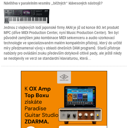
Návštěva v paralelním vesmíru „běžných“ klávesových nástrojů?
Jednou z vlajkových lodí japonské firmy AKAI je již od konce 80.let produkt
MPC (dříve MIDI Production Center, nyní Music Production Center). Ten byl
původně zamýšlen jako kombinace MIDI sekvenceru a audio vzorkovací
technologie ve specializovaném malém kompaktním přístroji, který do určité
míry předznamenal vývoj v oblasti dnešních DAW programů. Starší přístroje
nabízely pro ovládání zvuku především dotykově citlivé pady, ale ještě nikdy
se neobjevily ve verzi se standardní klaviaturou, která...