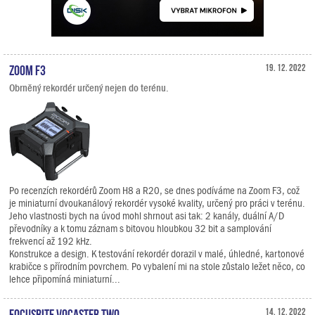
Zoom F3
19. 12. 2022
Obrněný rekordér určený nejen do terénu.
Po recenzích rekordérů Zoom H8 a R20, se dnes podíváme na Zoom F3, což
je miniaturní dvoukanálový rekordér vysoké kvality, určený pro práci v terénu.
Jeho vlastnosti bych na úvod mohl shrnout asi tak: 2 kanály, duální A/D
převodníky a k tomu záznam s bitovou hloubkou 32 bit a samplování
frekvencí až 192 kHz.
Konstrukce a design. K testování rekordér dorazil v malé, úhledné, kartonové
krabičce s přírodním povrchem. Po vybalení mi na stole zůstalo ležet něco, co
lehce připomíná miniaturní...
Focusrite Vocaster Two
14. 12. 2022