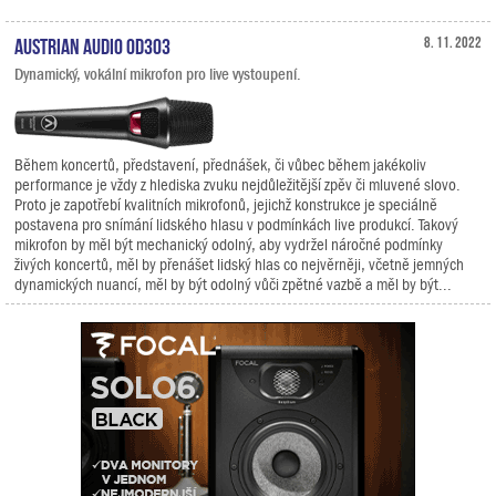
Austrian Audio OD303
8. 11. 2022
Dynamický, vokální mikrofon pro live vystoupení.
Během koncertů, představení, přednášek, či vůbec během jakékoliv
performance je vždy z hlediska zvuku nejdůležitější zpěv či mluvené slovo.
Proto je zapotřebí kvalitních mikrofonů, jejichž konstrukce je speciálně
postavena pro snímání lidského hlasu v podmínkách live produkcí. Takový
mikrofon by měl být mechanický odolný, aby vydržel náročné podmínky
živých koncertů, měl by přenášet lidský hlas co nejvěrněji, včetně jemných
dynamických nuancí, měl by být odolný vůči zpětné vazbě a měl by být...