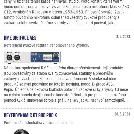
ceny, ví už dnes téměř každé nahrávací studio. Proto konstruktéři z Warm
Audio nemohli odolat takové výzvě, jakou je naprostá mikrofonní klasika AKG
C12, vyráběná v Rakousku v letech 1953-1963. Přirozeně vyvážený zvuk
tohoto původního mikrofonu oslnil snad všechny zvukové producenty a
zvukaře celého světa. Pojďme se tedy v dnešní recenzi podívat, jak...
RME Digiface AES
3. 5. 2023
Referenční zvukové rozhraní renomovaného výrobce.
Německou společnost RME není třeba dlouze představovat. Její produkty
jsou považovány za etalon kvality zpracování, stability a především
zvukových vlastností, které jsou doslova referenční. V široké nabídce
produktů se nyní podíváme na letošní novinku, model Digiface AES.
Popis. Úhledná celokovová krabička poloviční rackové šířky a výšky 1U nese
na čelním panelu dvojici combo konektorů Neutrick pro připojení mikrofonu
pomocí XLR či linkového zdroje signálu na TRS jacku. Nechybí samozřejmě...
Beyerdynamic DT 900 PRO X
28. 3. 2023
Profesionální sluchátka za rozumnou cenu.