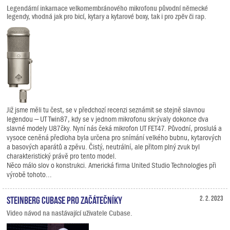
Legendární inkarnace velkomembránového mikrofonu původní německé
legendy, vhodná jak pro bicí, kytary a kytarové boxy, tak i pro zpěv či rap.
Již jsme měli tu čest, se v předchozí recenzi seznámit se stejně slavnou
legendou – UT Twin87, kdy se v jednom mikrofonu skrývaly dokonce dva
slavné modely U87čky. Nyní nás čeká mikrofon UT FET47. Původní, proslulá a
vysoce ceněná předloha byla určena pro snímání velkého bubnu, kytarových
a basových aparátů a zpěvu. Čistý, neutrální, ale přitom plný zvuk byl
charakteristický právě pro tento model.
Něco málo slov o konstrukci. Americká firma United Studio Technologies při
výrobě tohoto...
Steinberg Cubase pro začátečníky
2. 2. 2023
Video návod na nastávající uživatele Cubase.