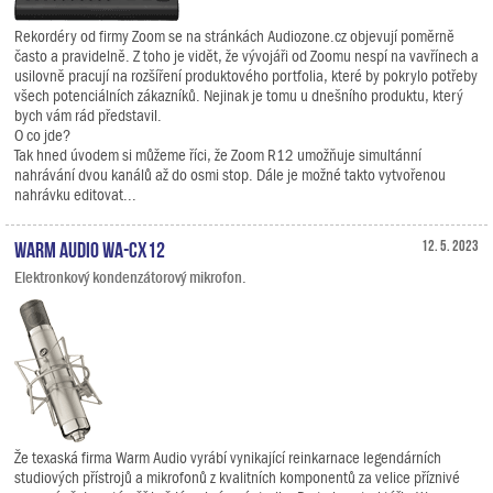
Rekordéry od firmy Zoom se na stránkách Audiozone.cz objevují poměrně
často a pravidelně. Z toho je vidět, že vývojáři od Zoomu nespí na vavřínech a
usilovně pracují na rozšíření produktového portfolia, které by pokrylo potřeby
všech potenciálních zákazníků. Nejinak je tomu u dnešního produktu, který
bych vám rád představil.
O co jde?
Tak hned úvodem si můžeme říci, že Zoom R12 umožňuje simultánní
nahrávání dvou kanálů až do osmi stop. Dále je možné takto vytvořenou
nahrávku editovat...
Warm Audio WA-CX12
12. 5. 2023
Elektronkový kondenzátorový mikrofon.
Že texaská firma Warm Audio vyrábí vynikající reinkarnace legendárních
studiových přístrojů a mikrofonů z kvalitních komponentů za velice příznivé