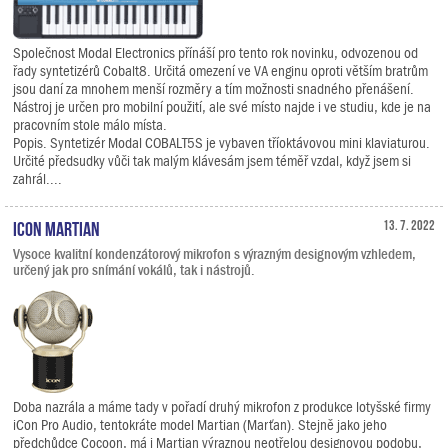
Společnost Modal Electronics přínáší pro tento rok novinku, odvozenou od
řady syntetizérů Cobalt8. Určitá omezení ve VA enginu oproti větším bratrům
jsou daní za mnohem menší rozměry a tím možnosti snadného přenášení.
Nástroj je určen pro mobilní použití, ale své místo najde i ve studiu, kde je na
pracovním stole málo místa.
Popis. Syntetizér Modal COBALT5S je vybaven tříoktávovou mini klaviaturou.
Určité předsudky vůči tak malým klávesám jsem téměř vzdal, když jsem si
zahrál....
iCON Martian
13. 7. 2022
Vysoce kvalitní kondenzátorový mikrofon s výrazným designovým vzhledem,
určený jak pro snímání vokálů, tak i nástrojů.
Doba nazrála a máme tady v pořadí druhý mikrofon z produkce lotyšské firmy
iCon Pro Audio, tentokráte model Martian (Marťan). Stejně jako jeho
předchůdce Cocoon, má i Martian výraznou neotřelou designovou podobu,