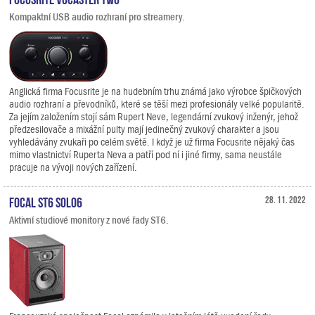
Kompaktní USB audio rozhraní pro streamery.
Anglická firma Focusrite je na hudebním trhu známá jako výrobce špičkových
audio rozhraní a převodníků, které se těší mezi profesionály velké popularitě.
Za jejím založením stojí sám Rupert Neve, legendární zvukový inženýr, jehož
předzesilovače a mixážní pulty mají jedinečný zvukový charakter a jsou
vyhledávány zvukaři po celém světě. I když je už firma Focusrite nějaký čas
mimo vlastnictví Ruperta Neva a patří pod ní i jiné firmy, sama neustále
pracuje na vývoji nových zařízení.
Focal ST6 Solo6
28. 11. 2022
Aktivní studiové monitory z nové řady ST6.