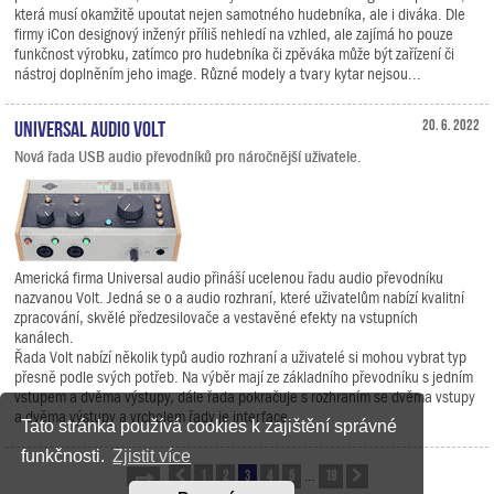
která musí okamžitě upoutat nejen samotného hudebníka, ale i diváka. Dle
firmy iCon designový inženýr příliš nehledí na vzhled, ale zajímá ho pouze
funkčnost výrobku, zatímco pro hudebníka či zpěváka může být zařízení či
nástroj doplněním jeho image. Různé modely a tvary kytar nejsou...
Universal Audio Volt
20. 6. 2022
Nová řada USB audio převodníků pro náročnější uživatele.
Americká firma Universal audio přináší ucelenou řadu audio převodníku
nazvanou Volt. Jedná se o a audio rozhraní, které uživatelům nabízí kvalitní
zpracování, skvělé předzesilovače a vestavěné efekty na vstupních
kanálech.
Řada Volt nabízí několik typů audio rozhraní a uživatelé si mohou vybrat typ
přesně podle svých potřeb. Na výběr mají ze základního převodníku s jedním
vstupem a dvěma výstupy, dále řada pokračuje s rozhraním se dvěma vstupy
a dvěma výstupy a vrcholem řady je interface,...
Tato stránka používá cookies k zajištění správné
funkčnosti.
Zjistit více
1
2
3
4
5
19
Stránka
Předchozí
3
z
19
Další
…