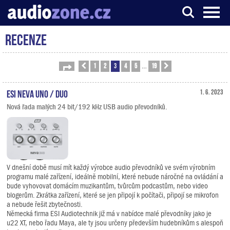
Recenze
Server o digitálním zpracování zvuku
1
2
3
4
5
19
Stránka
Předchozí
3
z
19
Další
…
ESI Neva Uno / Duo
1. 6. 2023
Nová řada malých 24 bit/192 kHz USB audio převodníků.
V dnešní době musí mít každý výrobce audio převodníků ve svém výrobním
programu malé zařízení, ideálně mobilní, které nebude náročné na ovládání a
bude vyhovovat domácím muzikantům, tvůrcům podcastům, nebo video
blogerům. Zkrátka zařízení, které se jen připojí k počítači, připojí se mikrofon
a nebude řešit zbytečnosti.
Německá firma ESI Audiotechnik již má v nabídce malé převodníky jako je
u22 XT, nebo řadu Maya, ale ty jsou určeny především hudebníkům s alespoň