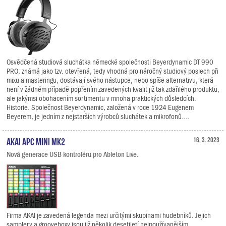
Osvědčená studiová sluchátka německé společnosti Beyerdynamic DT 990
PRO, známá jako tzv. otevřená, tedy vhodná pro náročný studiový poslech při
mixu a masteringu, dostávají svého nástupce, nebo spíše alternativu, která
není v žádném případě popřením zavedených kvalit již tak zdařilého produktu,
ale jakýmsi obohacením sortimentu v mnoha praktických důsledcích.
Historie. Společnost Beyerdynamic, založená v roce 1924 Eugenem
Beyerem, je jedním z nejstarších výrobců sluchátek a mikrofonů....
AKAI APC Mini mk2
16. 3. 2023
Nová generace USB kontroléru pro Ableton Live.
Firma AKAI je zavedená legenda mezi určitými skupinami hudebníků. Jejich
samplery a grooveboxy jsou již několik desetiletí nejpoužívanějším