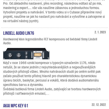
Pro. Od základního nastavení, přes recording, následnou editaci až po mix,
mastering a export… vše vás naučíme zábavnou a jednoduchou formou.
Vytvoření projektu a nahrávání. V tomto videu si v Cubase připravíme nový
projekt, naučíme se jak ho nastavit pro nahrávání a vytvoříme a zahrajeme si
na virtuální nástroj (synth).
Lindell Audio LiN76
2. 1. 2023
Hardwarový klon legendárního FET kompresoru od švédské firmy Lindell
Audio.
Když v roce 1966 vznikl kompresor s typovým označením 1176, nikdo
netušil, že se stane jedním z nejvyhledávanějších a nejpoužívanějších
studiových přístrojů vůbec. Mnoho nahrávacích studií po celém světě pak
začalo používat tento přístroj hlavně pro charakteristickou dynamickou
úpravu bicích, baskytar, percussí a vokálů, která dodává audiomateriálu
specifickou barvu a dynamiku.
Švédská butiková firma Lindell Audio, zabývající se tvorbou hardwarových
přístrojů i softwarových emulací,...
AKAI MPC Key 61
22. 12. 2022