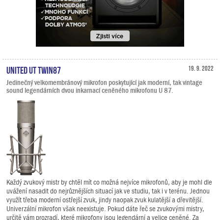
United UT Twin87
19. 9. 2022
Jedinečný velkomembránový mikrofon poskytující jak moderní, tak vintage
sound legendárních dvou inkarnací ceněného mikrofonu U 87.
Každý zvukový mistr by chtěl mít co možná nejvíce mikrofonů, aby je mohl dle
uvážení nasadit do nejrůznějších situací jak ve studiu, tak i v terénu. Jednou
využít třeba moderní ostřejší zvuk, jindy naopak zvuk kulatější a dřevitější.
Univerzální mikrofon však neexistuje. Pokud dáte řeč se zvukovými mistry,
určitě vám prozradí, které mikrofony jsou legendární a velice ceněné. Za