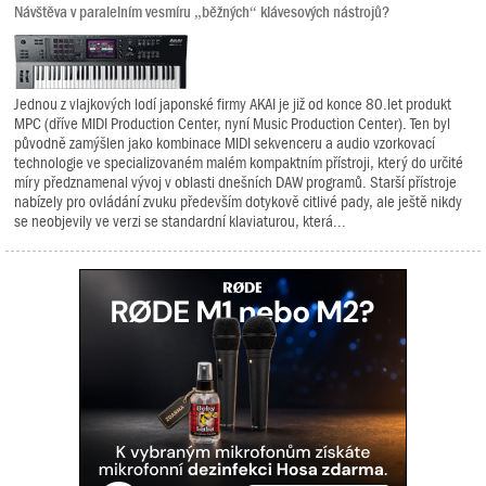
Návštěva v paralelním vesmíru „běžných“ klávesových nástrojů?
Jednou z vlajkových lodí japonské firmy AKAI je již od konce 80.let produkt
MPC (dříve MIDI Production Center, nyní Music Production Center). Ten byl
původně zamýšlen jako kombinace MIDI sekvenceru a audio vzorkovací
technologie ve specializovaném malém kompaktním přístroji, který do určité
míry předznamenal vývoj v oblasti dnešních DAW programů. Starší přístroje
nabízely pro ovládání zvuku především dotykově citlivé pady, ale ještě nikdy
se neobjevily ve verzi se standardní klaviaturou, která...