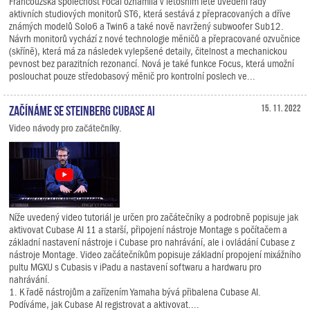
Francouzská společnost Focal oznámila v letošním létě uvedení řady
aktivních studiových monitorů ST6, která sestává z přepracovaných a dříve
známých modelů Solo6 a Twin6 a také nově navržený subwoofer Sub12.
Návrh monitorů vychází z nové technologie měničů a přepracované ozvučnice
(skříně), která má za následek vylepšené detaily, čitelnost a mechanickou
pevnost bez parazitních rezonancí. Nová je také funkce Focus, která umožní
poslouchat pouze středobasový měnič pro kontrolní poslech ve...
Začínáme se Steinberg Cubase AI
15. 11. 2022
Video návody pro začátečníky.
Níže uvedený video tutoriál je určen pro začátečníky a podrobně popisuje jak
aktivovat Cubase AI 11 a starší, připojení nástroje Montage s počítačem a
základní nastavení nástroje i Cubase pro nahrávání, ale i ovládání Cubase z
nástroje Montage. Video začátečníkům popisuje základní propojení mixážního
pultu MGXU s Cubasis v iPadu a nastavení softwaru a hardwaru pro
nahrávání.
1. K řadě nástrojům a zařízením Yamaha bývá přibalena Cubase AI.
Podíváme, jak Cubase AI registrovat a aktivovat....