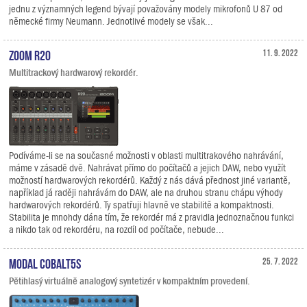
jednu z významných legend bývají považovány modely mikrofonů U 87 od
německé firmy Neumann. Jednotlivé modely se však...
Zoom R20
11. 9. 2022
Multitrackový hardwarový rekordér.
Podíváme-li se na současné možnosti v oblasti multitrakového nahrávání,
máme v zásadě dvě. Nahrávat přímo do počítačů a jejich DAW, nebo využít
možností hardwarových rekordérů. Každý z nás dává přednost jiné variantě,
například já raději nahrávám do DAW, ale na druhou stranu chápu výhody
hardwarových rekordérů. Ty spatřuji hlavně ve stabilitě a kompaktnosti.
Stabilita je mnohdy dána tím, že rekordér má z pravidla jednoznačnou funkci
a nikdo tak od rekordéru, na rozdíl od počítače, nebude...
Modal COBALT5S
25. 7. 2022
Pětihlasý virtuálně analogový syntetizér v kompaktním provedení.