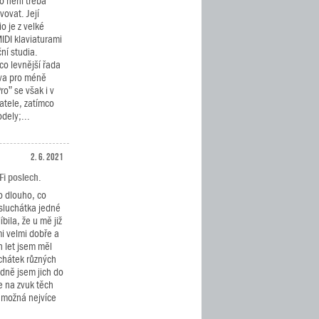
o není třeba
vovat. Její
io je z velké
MIDI klaviaturami
ní studia.
co levnější řada
iva pro méně
o” se však i v
atele, zatímco
dely;...
2. 6. 2021
Fi poslech.
o dlouho, co
 sluchátka jedné
bila, že u mě již
i velmi dobře a
h let jsem měl
chátek různých
odně jsem jich do
le na zvuk těch
o možná nejvíce