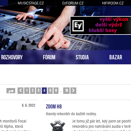
MUSICSTAGE.CZ
DJFORUM.CZ
HIFIROOM.CZ
ROZHOVORY
FÓRUM
STUDIA
BAZAR
1
2
3
4
5
6
19
Stránka
Předchozí
4
z
19
Další
…
6. 6. 2022
Zoom H8
Handy rekordér do každé rodiny.
h monitorů Focal
Je tomu již pár let, kdy jsem se poo
rů Alpha, která
rekordéru pro nahrávání audia v ter