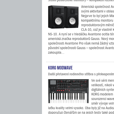
Stolní poslechové monitory – kompaktní rozměr
Americká společnost A
svými aktivitami v oblas
Nejprve to byl jejich M
kompaktnímu monitoru 
reproduktorovým měnič
CLA-10, což je vlastně
NS-10. A nyní se v hledáčku Avantone ocitla t
americká značka reproduktorů Gauss. Nový mon
společnosti Avantone Pro však nemá žádný vzt
původní společnosti Gauss – společnost Avan
zakoupila...
KORG modwave
Další přetavení rodinného stříbra s překvapením
Ve své sérii me
velikostí, nikol
digitálních synt
KORG modelem m
sourozenci waves
směr vývoje vel
laťku kvality velmi vysoko. Oba byly již na Audi
doporučuji čtenářům se na jejich testy také pod