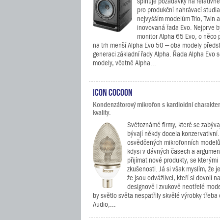
splňuje požadavky na relativn
pro produkční nahrávací studia,
nejvyšším modelům Trio, Twin a
inovovaná řada Evo. Nejprve b
monitor Alpha 65 Evo, o něco 
na trh menší Alpha Evo 50 – oba modely předs
generaci základní řady Alpha. Řada Alpha Evo se 
modely, včetně Alpha...
iCON Cocoon
Kondenzátorový mikrofon s kardioidní charakter
kvality.
Světoznámé firmy, které se zabýva
bývají někdy docela konzervativní.
osvědčených mikrofonních modelů
kdysi v dávných časech a argument
přijímat nové produkty, se kterými
zkušenosti. Já si však myslím, že 
že jsou odvážlivci, kteří si dovolí 
designově i zvukově neotřelé mode
by světlo světa nespatřily skvělé výrobky třeba
Audio,...