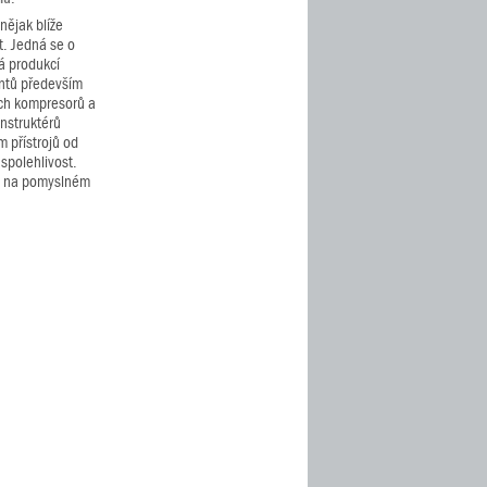
nějak blíže
. Jedná se o
á produkcí
ntů především
jich kompresorů a
nstruktérů
 přístrojů od
 spolehlivost.
kou na pomyslném