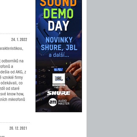
24. 1. 2022
rakteristikou,
t odborníků na
rofonů a
ešla od AKG, z
 vzniklé firmy
 očekávali, co
díl od staré
i své know how,
stních mikrofonů
20. 12. 2021