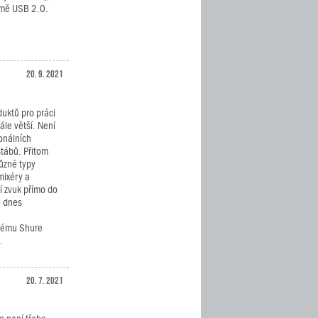
rmě USB 2.0.
20. 9. 2021
uktů pro práci
ále větší. Není
onálních
štábů. Přitom
různé typy
 mixéry a
í zvuk přímo do
i dnes
stému Shure
.
20. 7. 2021