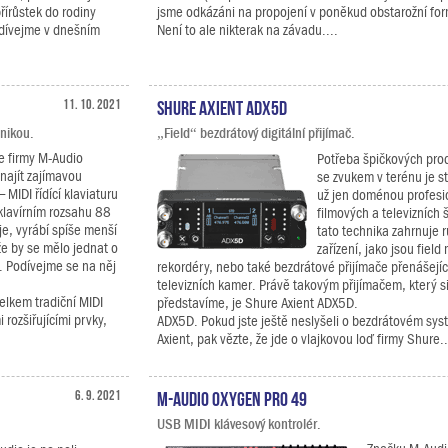
řírůstek do rodiny
jsme odkázáni na propojení v poněkud obstarožní fo
odívejme v dnešním
Není to ale nikterak na závadu....
11. 10. 2021
Shure Axient ADX5D
anikou.
„Field“ bezdrátový digitální přijímač.
e firmy M-Audio
Potřeba špičkových prod
ajít zajímavou
se zvukem v terénu je st
 MIDI řídící klaviaturu
už jen doménou profesi
klavírním rozsahu 88
filmových a televizních 
je, vyrábí spíše menší
tato technika zahrnuje 
že by se mělo jednat o
zařízení, jako jsou field
. Podívejme se na něj
rekordéry, nebo také bezdrátové přijímače přenášejíc
televizních kamer. Právě takovým přijímačem, který s
lkem tradiční MIDI
představíme, je Shure Axient ADX5D.
 rozšiřujícími prvky,
ADX5D. Pokud jste ještě neslyšeli o bezdrátovém sy
Axient, pak vězte, že jde o vlajkovou loď firmy Shure..
6. 9. 2021
M-Audio Oxygen Pro 49
USB MIDI klávesový kontrolér.