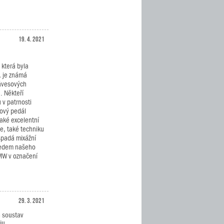
19. 4. 2021
která byla
, je známá
ávesových
. Někteří
 v patrnosti
rový pedál
aké excelentní
e, také techniku
spadá mixážní
ředem našeho
 MW v označení
29. 3. 2021
h soustav
iu.