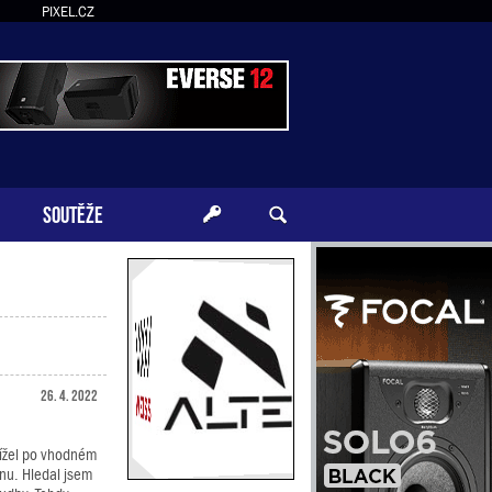
PIXEL.CZ
SOUTĚŽE
26. 4. 2022
hlížel po vhodném
énu. Hledal jsem