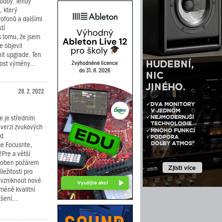
udby. Tehdy
, který
ofonů a dalšími
tí
 tomu, že jsem
e objevil
it upgrade. Ten
nost výměny...
28. 2. 2022
e je středním
verzi zvukových
od
 Focusrite,
2Pre a větší
ůsoben požárem
ležitosti pro
 vzniknout nové
méně kvalitní
šení...