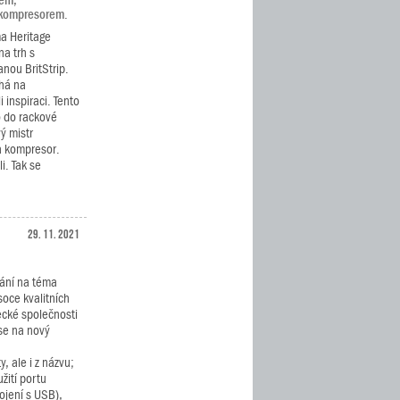
pem,
 kompresorem.
a Heritage
na trh s
nou BritStrip.
há na
 inspiraci. Tento
o do rackové
ý mistr
 a kompresor.
i. Tak se
29. 11. 2021
vání na téma
soce kvalitních
cké společnosti
 se na nový
, ale i z názvu;
žití portu
ojení s USB),