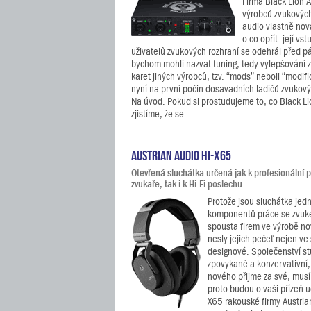
Firma Black Lion A
výrobců zvukových
audio vlastně no
o co opřít: její v
uživatelů zvukových rozhraní se odehrál před pá
bychom mohli nazvat tuning, tedy vylepšování
karet jiných výrobců, tzv. “mods” neboli “modif
nyní na první počin dosavadních ladičů zvukovýc
Na úvod. Pokud si prostudujeme to, co Black Li
zjistíme, že se...
Austrian Audio Hi-X65
Otevřená sluchátka určená jak k profesionální 
zvukaře, tak i k Hi-Fi poslechu.
Protože jsou sluchátka jedn
komponentů práce se zvuk
spousta firem ve výrobě no
nesly jejich pečeť nejen ve 
designové. Společenství st
zpovykané a konzervativní,
nového přijme za své, musí 
proto budou o vaši přízeň u
X65 rakouské firmy Austria