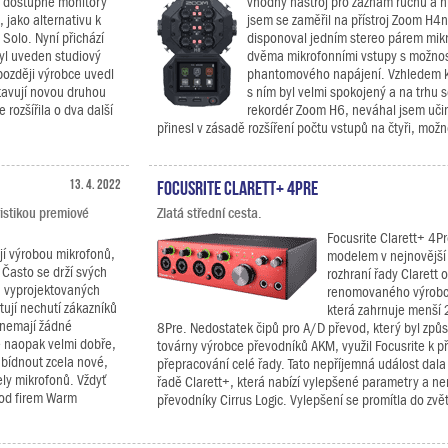
ě dostupné monitory
vhodný nástroj pro záznam ruchů a h
 jako alternativu k
jsem se zaměřil na přístroj Zoom H4n
 Solo. Nyní přichází
disponoval jedním stereo párem mikr
yl uveden studiový
dvěma mikrofonními vstupy s možnos
později výrobce uvedl
phantomového napájení. Vzhledem k
tavují novou druhou
s ním byl velmi spokojený a na trhu s
rozšířila o dva další
rekordér Zoom H6, neváhal jsem učin
přinesl v zásadě rozšíření počtu vstupů na čtyři, mož
13. 4. 2022
Focusrite Clarett+ 4Pre
istikou premiové
Zlatá střední cesta.
Focusrite Clarett+ 4Pr
jí výrobou mikrofonů,
modelem v nejnovější 
 Často se drží svých
rozhraní řady Clarett 
 vyprojektovaných
renomovaného výrobce
ují nechutí zákazníků
která zahrnuje menší 
 nemají žádné
8Pre. Nedostatek čipů pro A/D převod, který byl zp
je naopak velmi dobře,
továrny výrobce převodníků AKM, využil Focusrite k pří
nabídnout zcela nové,
přepracování celé řady. Tato nepříjemná událost dala
ly mikrofonů. Vždyť
řadě Clarett+, která nabízí vylepšené parametry a ne
 od firem Warm
převodníky Cirrus Logic. Vylepšení se promítla do zvět