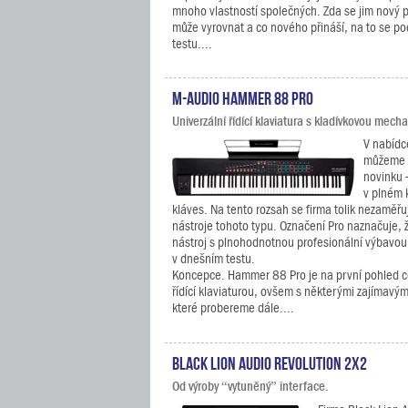
mnoho vlastností společných. Zda se jim nový p
může vyrovnat a co nového přináší, na to se p
testu....
M-Audio Hammer 88 Pro
Univerzální řídící klaviatura s kladívkovou mech
V nabídc
můžeme n
novinku –
v plném 
kláves. Na tento rozsah se firma tolik nezaměřu
nástroje tohoto typu. Označení Pro naznačuje, 
nástroj s plnohodnotnou profesionální výbavou
v dnešním testu.
Koncepce. Hammer 88 Pro je na první pohled ce
řídící klaviaturou, ovšem s některými zajímavými
které probereme dále....
Black Lion Audio Revolution 2x2
Od výroby “vytuněný” interface.