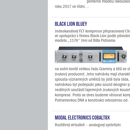
poměrně mladou rakouskou 
roku 2017 ve Vídni....
Black Lion Bluey
Jednokanálový FET kompresor přepracovaný Ch
ve spolupráci s firmou Black Lion podle původn
modelu „1176“ Urei od Billa Putnama.
na svém kontě velikou řadu Grammy a těší se o
zvukový producent. Jeho nahrávky mají charakt
spousta významných umělců by jistě byla ráda,
nahrávkou byl podepsán jako sound designer p
nedílných součástí tajemných zvukových kouzel
komprese. Proto se dnes budeme věnovat komp
Putnamovkou DNA a konstrukci odvozenou od..
Modal Electronics COBALT8X
Rozšířený virtuálně – analogový syntetizér.