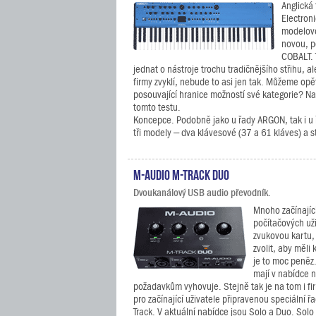
Anglická
Electroni
modelov
novou, p
COBALT. 
jednat o nástroje trochu tradičnějšího střihu, al
firmy zvyklí, nebude to asi jen tak. Můžeme opě
posouvající hranice možností své kategorie? Na
tomto testu.
Koncepce. Podobně jako u řady ARGON, tak i 
tři modely – dva klávesové (37 a 61 kláves) a s
M-Audio M-Track Duo
Dvoukanálový USB audio převodník.
Mnoho začínajíc
počítačových uži
zvukovou kartu,
zvolit, aby měli 
je to moc peněz.
mají v nabídce n
požadavkům vyhovuje. Stejně tak je na tom i f
pro začínající uživatele připravenou speciální ř
Track. V aktuální nabídce jsou Solo a Duo. Sol