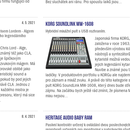
firmu fungující od
Bez sluchátek ani ránu. Pro spoustu laiků jsou...
4. 5. 2021
KORG SoundLink MW-1608
risem Lordem - Algem
Hybridní mixážní pult s USB rozhraním.
ího legendárního
Japonská firma KORG, 
založena v roce 1963
Chris Lord - Alge,
především výrobou kl
známý též jako CLA,
nástrojů a syntezátorů
je špičkovým
kytaristé možná vedou
zvukovým mágem. Má
jejich legendární kyta
brovské oblibě jako
Nuvibe a známé jsou t
eristický sound a
ladičky. V produktovém portfoliu u KORGu ale najdem
 pokud by pod jejich
pro záznam a mixáž zvuku. A právě do této kategorie 
rávě CLA. Jednou z
pult KORG SoundLink MW-1608, který dnes bude st
 každého mistra je
zájmu. Na začátku bych ještě rád zmínil, že písmena
resoru, který má sice
mixu nejsou...
.
8. 4. 2021
Heritage Audio Baby RAM
Pasívní kontrolér určený k ovládání dvou poslechovýc
reproboxů určených pro monitoring v nahrávacím stud