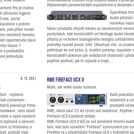
y, velké zvukem.
Jednokanálový channel strip nejvyšší kvality s pream
třípásmovým parametrickým equalizerem a diodovým
vantone Pro je známa
Španělská firm
ti oživování legend.
Audio přichází 
ixCube, pocta
novinkou nazva
Auratone s jedním
Název produktu zřejmě nikoho ze zasvěcených nenec
em, pak přišel model
pochybách, kde konstruktéři od Heritage Audio hledali
 klon monitorů Yamaha
přístroj je vrcholem analogového designu umístěnéh
éměř zapomenutá stará
jednotky vysoké pouze 1HU. Obsahuje vše, co zvukov
itor Gauss 7
potřebuje ke své práci, tj. kvalitní preamp, equalizer
ah k produktům
Konstruktéři dokonce pár ovládacích drobností i přidal
tone jednoduše
pojďme podívat, jak to vypadá a hraje…
8. 12. 2021
RME Fireface UCX II
.
Malé, ale velké audio rozhraní.
nších - myšleno
Další pokračo
i však významem -
stabilních a vy
etizérů pokračuje firma
produktů něme
odwave. Jeho starší
RME, která slaví 25 let výročí své existence. Pojďme
tate a opsix nastavili
Fireface UCX II podívat zblízka.
mi zajímavě a zároveň
RME Fireface UCX II těží ze své pověstné firemní kvality
ozone.cz testovány a
tam, kde bylo označení “Fireface” synonymem pro vyu
ívat, protože mají
FireWire (a u předchůdce Fireface UCX v hybridním sp