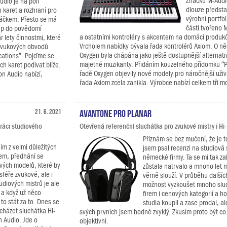
Značku M-Audi
udio je na poli
dlouze předsta
 karet a rozhraní pro
výrobní portfol
váčkem. Přesto se má
části tvořeno 
stup do povědomí
a ostatními kontroléry s akcentem na domácí produkč
r lety činnostmi, které
Vrcholem nabídky bývala řada kontrolérů Axiom. O ně
 zvukových obvodů
Oxygen byla chápána jako ještě dostupnější alternat
ications”. Pojďme se
majetné muzikanty. Přidáním kouzelného přídomku “Pr
h karet podívat blíže.
řadě Oxygen objevily nové modely pro náročnější uživ
on Audio nabízí,
řada Axiom zcela zanikla. Výrobce nabízí celkem tři mo
21. 6. 2021
Avantone Pro Planar
práci studiového
Otevřená referenční sluchátka pro zvukové mistry i Hi-
Přiznám se bez mučení, že je t
ím z velmi důležitých
jsem psal recenzi na studiová
em, předhání se
německé firmy. Ta se mi tak zalí
vých modelů, které by
zůstala natrvalo a mnoho let m
sféře zvukové, ale i
věrně slouží. V průběhu dalšíc
udiových mistrů je ale
možnost vyzkoušet mnoho slu
 a když už něco
firem i cenových kategorií a h
to stát za to. Dnes se
studia koupil a zase prodal, a
cházet sluchátka Hi-
svých prvních jsem hodně zvyklý. Zkusím proto být c
n Audio. Jde o
objektivní.