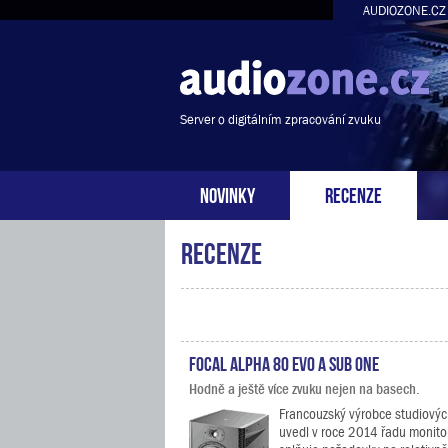
AUDIOZONE.CZ
Server o digitálním zpracování zvuku
NOVINKY
RECENZE
Recenze
Focal Alpha 80 Evo a Sub One
Hodně a ještě více zvuku nejen na basech.
Francouzský výrobce studiovýc
uvedl v roce 2014 řadu monito