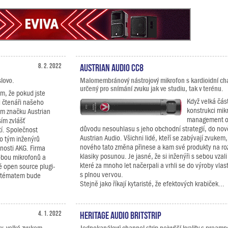
8. 2. 2022
Austrian Audio CC8
slovo.
Malomembránový nástrojový mikrofon s kardioidní cha
určený pro snímání zvuku jak ve studiu, tak v terénu.
m, že pokud jste
Když velká čás
 čtenáři našeho
konstrukci mik
ám značku Austrian
management od
ím zvlášť
důvodu nesouhlasu s jeho obchodní strategií, do nově
tí. Společnost
Austrian Audio. Všichni lidé, kteří se zabývají zvukem,
 o tým inženýrů
nového tato změna přinese a kam své produkty na roz
nosti AKG. Firma
klasiky posunou. Je jasné, že si inženýři s sebou vzal
obou mikrofonů a
které za mnoho let načerpali a vrhli se do výroby vla
ě open source plugi-
s plnou vervou.
m tématem bude
Stejně jako říkají kytaristé, že efektových krabiček...
4. 1. 2022
Heritage Audio BritStrip