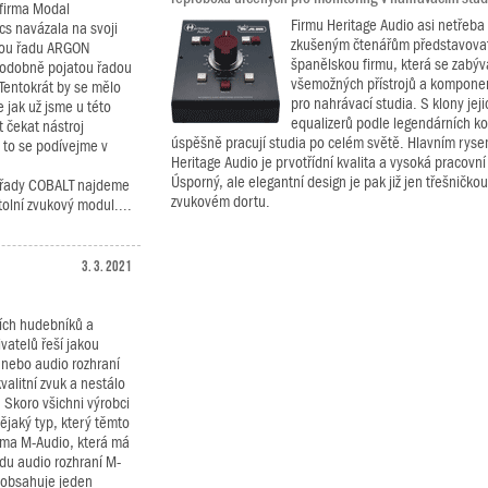
 firma Modal
Firmu Heritage Audio asi netřeba 
cs navázala na svoji
zkušeným čtenářům představovat
ou řadu ARGON
španělskou firmu, která se zabýv
odobně pojatou řadou
všemožných přístrojů a kompone
Tentokrát by se mělo
pro nahrávací studia. S klony je
e jak už jsme u této
equalizerů podle legendárních ko
t čekat nástroj
úspěšně pracují studia po celém světě. Hlavním rysem
 to se podívejme v
Heritage Audio je prvotřídní kvalita a vysoká pracovní
Úsporný, ale elegantní design je pak již jen třešnič
u řady COBALT najdeme
zvukovém dortu.
tolní zvukový modul....
3. 3. 2021
ích hudebníků a
vatelů řeší jakou
 nebo audio rozhraní
kvalitní zvuk a nestálo
 Skoro všichni výrobci
ějaký typ, který těmto
irma M-Audio, která má
adu audio rozhraní M-
o obsahuje jeden