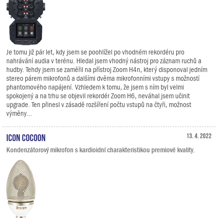
Je tomu již pár let, kdy jsem se poohlížel po vhodném rekordéru pro
nahrávání audia v terénu. Hledal jsem vhodný nástroj pro záznam ruchů a
hudby. Tehdy jsem se zaměřil na přístroj Zoom H4n, který disponoval jedním
stereo párem mikrofonů a dalšími dvěma mikrofonními vstupy s možností
phantomového napájení. Vzhledem k tomu, že jsem s ním byl velmi
spokojený a na trhu se objevil rekordér Zoom H6, neváhal jsem učinit
upgrade. Ten přinesl v zásadě rozšíření počtu vstupů na čtyři, možnost
výměny...
iCON Cocoon
13. 4. 2022
Kondenzátorový mikrofon s kardioidní charakteristikou premiové kvality.