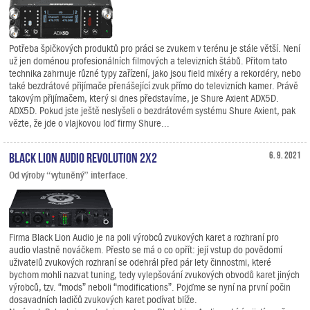
Potřeba špičkových produktů pro práci se zvukem v terénu je stále větší. Není
už jen doménou profesionálních filmových a televizních štábů. Přitom tato
technika zahrnuje různé typy zařízení, jako jsou field mixéry a rekordéry, nebo
také bezdrátové přijímače přenášející zvuk přímo do televizních kamer. Právě
takovým přijímačem, který si dnes představíme, je Shure Axient ADX5D.
ADX5D. Pokud jste ještě neslyšeli o bezdrátovém systému Shure Axient, pak
vězte, že jde o vlajkovou loď firmy Shure...
Black Lion Audio Revolution 2x2
6. 9. 2021
Od výroby “vytuněný” interface.
Firma Black Lion Audio je na poli výrobců zvukových karet a rozhraní pro
audio vlastně nováčkem. Přesto se má o co opřít: její vstup do povědomí
uživatelů zvukových rozhraní se odehrál před pár lety činnostmi, které
bychom mohli nazvat tuning, tedy vylepšování zvukových obvodů karet jiných
výrobců, tzv. “mods” neboli “modifications”. Pojďme se nyní na první počin
dosavadních ladičů zvukových karet podívat blíže.