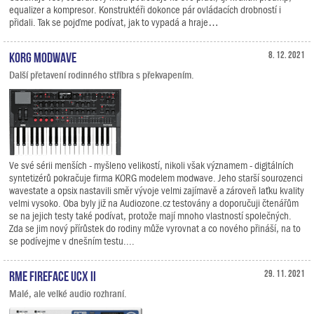
equalizer a kompresor. Konstruktéři dokonce pár ovládacích drobností i
přidali. Tak se pojďme podívat, jak to vypadá a hraje…
KORG modwave
8. 12. 2021
Další přetavení rodinného stříbra s překvapením.
Ve své sérii menších - myšleno velikostí, nikoli však významem - digitálních
syntetizérů pokračuje firma KORG modelem modwave. Jeho starší sourozenci
wavestate a opsix nastavili směr vývoje velmi zajímavě a zároveň laťku kvality
velmi vysoko. Oba byly již na Audiozone.cz testovány a doporučuji čtenářům
se na jejich testy také podívat, protože mají mnoho vlastností společných.
Zda se jim nový přírůstek do rodiny může vyrovnat a co nového přináší, na to
se podívejme v dnešním testu....
RME Fireface UCX II
29. 11. 2021
Malé, ale velké audio rozhraní.