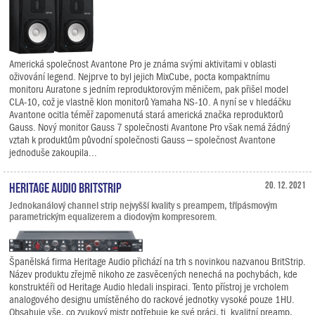
Americká společnost Avantone Pro je známa svými aktivitami v oblasti
oživování legend. Nejprve to byl jejich MixCube, pocta kompaktnímu
monitoru Auratone s jedním reproduktorovým měničem, pak přišel model
CLA-10, což je vlastně klon monitorů Yamaha NS-10. A nyní se v hledáčku
Avantone ocitla téměř zapomenutá stará americká značka reproduktorů
Gauss. Nový monitor Gauss 7 společnosti Avantone Pro však nemá žádný
vztah k produktům původní společnosti Gauss – společnost Avantone
jednoduše zakoupila...
Heritage Audio BritStrip
20. 12. 2021
Jednokanálový channel strip nejvyšší kvality s preampem, třípásmovým
parametrickým equalizerem a diodovým kompresorem.
Španělská firma Heritage Audio přichází na trh s novinkou nazvanou BritStrip.
Název produktu zřejmě nikoho ze zasvěcených nenechá na pochybách, kde
konstruktéři od Heritage Audio hledali inspiraci. Tento přístroj je vrcholem
analogového designu umístěného do rackové jednotky vysoké pouze 1HU.
Obsahuje vše, co zvukový mistr potřebuje ke své práci, tj. kvalitní preamp,