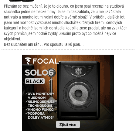
Přiznám se bez mučení, že je to dlouho, co jsem psal recenzi na studiová
sluchátka jedné německé firmy. Ta se mi tak zalíbila, že u mě již zůstala
natrvalo a mnoho let mi velmi dobře a věrně slouží. V průběhu dalších let
jsem měl možnost vyzkoušet mnoho sluchátek různých firem i cenových
kategorií a hodně jsem jich do studia koupil a zase prodal, ale na zvuk těch
svých prvních jsem hodně zvyklý. Zkusím proto být co možná nejvíce
objektivní.
Bez sluchátek ani ránu. Pro spoustu laiků jsou...