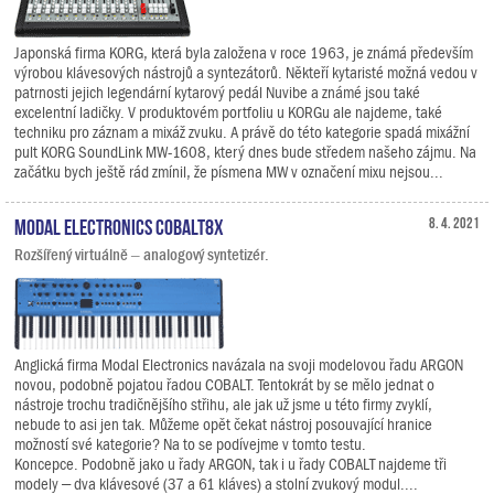
Japonská firma KORG, která byla založena v roce 1963, je známá především
výrobou klávesových nástrojů a syntezátorů. Někteří kytaristé možná vedou v
patrnosti jejich legendární kytarový pedál Nuvibe a známé jsou také
excelentní ladičky. V produktovém portfoliu u KORGu ale najdeme, také
techniku pro záznam a mixáž zvuku. A právě do této kategorie spadá mixážní
pult KORG SoundLink MW-1608, který dnes bude středem našeho zájmu. Na
začátku bych ještě rád zmínil, že písmena MW v označení mixu nejsou...
Modal Electronics COBALT8X
8. 4. 2021
Rozšířený virtuálně – analogový syntetizér.
Anglická firma Modal Electronics navázala na svoji modelovou řadu ARGON
novou, podobně pojatou řadou COBALT. Tentokrát by se mělo jednat o
nástroje trochu tradičnějšího střihu, ale jak už jsme u této firmy zvyklí,
nebude to asi jen tak. Můžeme opět čekat nástroj posouvající hranice
možností své kategorie? Na to se podívejme v tomto testu.
Koncepce. Podobně jako u řady ARGON, tak i u řady COBALT najdeme tři
modely – dva klávesové (37 a 61 kláves) a stolní zvukový modul....