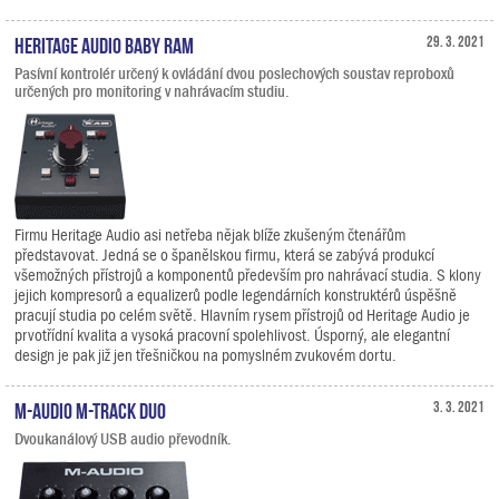
Heritage Audio Baby RAM
29. 3. 2021
Pasívní kontrolér určený k ovládání dvou poslechových soustav reproboxů
určených pro monitoring v nahrávacím studiu.
Firmu Heritage Audio asi netřeba nějak blíže zkušeným čtenářům
představovat. Jedná se o španělskou firmu, která se zabývá produkcí
všemožných přístrojů a komponentů především pro nahrávací studia. S klony
jejich kompresorů a equalizerů podle legendárních konstruktérů úspěšně
pracují studia po celém světě. Hlavním rysem přístrojů od Heritage Audio je
prvotřídní kvalita a vysoká pracovní spolehlivost. Úsporný, ale elegantní
design je pak již jen třešničkou na pomyslném zvukovém dortu.
M-Audio M-Track Duo
3. 3. 2021
Dvoukanálový USB audio převodník.