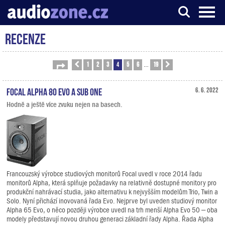
Recenze
Server o digitálním zpracování zvuku
1
2
3
4
5
6
19
Stránka
Předchozí
4
z
19
Další
…
Focal Alpha 80 Evo a Sub One
6. 6. 2022
Hodně a ještě více zvuku nejen na basech.
Francouzský výrobce studiových monitorů Focal uvedl v roce 2014 řadu
monitorů Alpha, která splňuje požadavky na relativně dostupné monitory pro
produkční nahrávací studia, jako alternativu k nejvyšším modelům Trio, Twin a
Solo. Nyní přichází inovovaná řada Evo. Nejprve byl uveden studiový monitor
Alpha 65 Evo, o něco později výrobce uvedl na trh menší Alpha Evo 50 – oba
modely představují novou druhou generaci základní řady Alpha. Řada Alpha