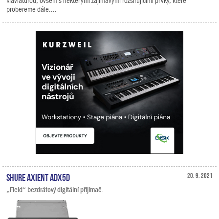
klaviaturou, ovšem s některými zajímavými rozšiřujícími prvky, které
probereme dále....
Shure Axient ADX5D
20. 9. 2021
„Field“ bezdrátový digitální přijímač.