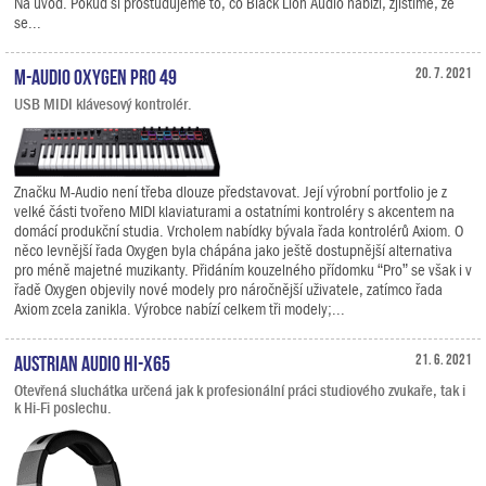
Na úvod. Pokud si prostudujeme to, co Black Lion Audio nabízí, zjistíme, že
se...
M-Audio Oxygen Pro 49
20. 7. 2021
USB MIDI klávesový kontrolér.
Značku M-Audio není třeba dlouze představovat. Její výrobní portfolio je z
velké části tvořeno MIDI klaviaturami a ostatními kontroléry s akcentem na
domácí produkční studia. Vrcholem nabídky bývala řada kontrolérů Axiom. O
něco levnější řada Oxygen byla chápána jako ještě dostupnější alternativa
pro méně majetné muzikanty. Přidáním kouzelného přídomku “Pro” se však i v
řadě Oxygen objevily nové modely pro náročnější uživatele, zatímco řada
Axiom zcela zanikla. Výrobce nabízí celkem tři modely;...
Austrian Audio Hi-X65
21. 6. 2021
Otevřená sluchátka určená jak k profesionální práci studiového zvukaře, tak i
k Hi-Fi poslechu.