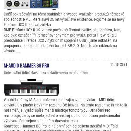
Další pokračování na téma stabilních a vysoce kvalitních produktů německé
společnosti RME, která slaví 25 let výročí své existence. Pojďme se na nový
Fireface UCX II podívat zblízka.
RME Fireface UCX II těží ze své pověstné firemní kvality, ale i z názvu; tam,
kde bylo označení “Fireface” synonymem pro využití portu FireWire (a u
předchůdce Fireface UCX v hybridním spojení s USB), jsme odkázáni na
propojení v poněkud obstarožní formě USB 2.0. Není to ale nikterak na
závadu....
M-Audio Hammer 88 Pro
11. 10. 2021
Univerzální řídící klaviatura s kladívkovou mechanikou.
V nabídce firmy M-Audio můžeme najít zajímavou novinku – MIDI řídící
klaviaturu v plném klavírním rozsahu 88 kláves. Na tento rozsah se firma tolik
nezaměřuje, vyrábí spíše menší nástroje tohoto typu. Označení Pro
naznačuje, že by se mělo jednat o nástroj s plnohodnotnou profesionální
výbavou. Podívejme se na něj v dnešním testu.
Koncepce. Hammer 88 Pro je na první pohled celkem tradiční MIDI řídící