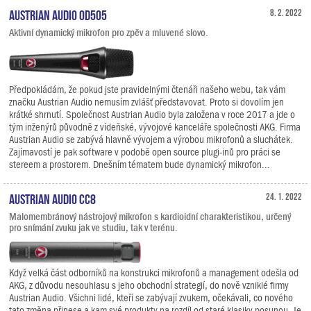
Austrian Audio OD505
8. 2. 2022
Aktivní dynamický mikrofon pro zpěv a mluvené slovo.
Předpokládám, že pokud jste pravidelnými čtenáři našeho webu, tak vám
značku Austrian Audio nemusím zvlášť představovat. Proto si dovolím jen
krátké shrnutí. Společnost Austrian Audio byla založena v roce 2017 a jde o
tým inženýrů původně z vídeňské, vývojové kanceláře společnosti AKG. Firma
Austrian Audio se zabývá hlavně vývojem a výrobou mikrofonů a sluchátek.
Zajímavostí je pak software v podobě open source plugi-inů pro práci se
stereem a prostorem. Dnešním tématem bude dynamický mikrofon...
Austrian Audio CC8
24. 1. 2022
Malomembránový nástrojový mikrofon s kardioidní charakteristikou, určený
pro snímání zvuku jak ve studiu, tak v terénu.
Když velká část odborníků na konstrukci mikrofonů a management odešla od
AKG, z důvodu nesouhlasu s jeho obchodní strategií, do nově vzniklé firmy
Austrian Audio. Všichni lidé, kteří se zabývají zvukem, očekávali, co nového
tato změna přinese a kam své produkty na rozdíl od staré klasiky posunou. Je