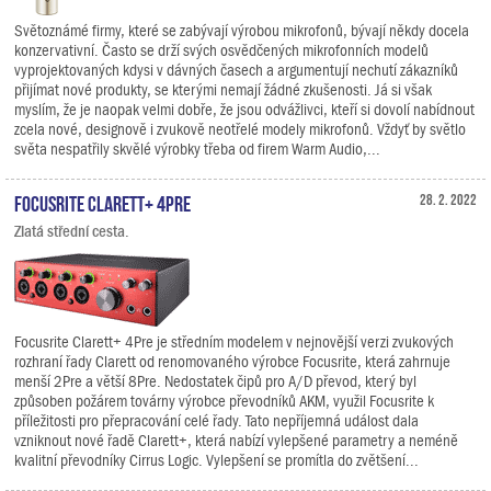
Světoznámé firmy, které se zabývají výrobou mikrofonů, bývají někdy docela
konzervativní. Často se drží svých osvědčených mikrofonních modelů
vyprojektovaných kdysi v dávných časech a argumentují nechutí zákazníků
přijímat nové produkty, se kterými nemají žádné zkušenosti. Já si však
myslím, že je naopak velmi dobře, že jsou odvážlivci, kteří si dovolí nabídnout
zcela nové, designově i zvukově neotřelé modely mikrofonů. Vždyť by světlo
světa nespatřily skvělé výrobky třeba od firem Warm Audio,...
Focusrite Clarett+ 4Pre
28. 2. 2022
Zlatá střední cesta.
Focusrite Clarett+ 4Pre je středním modelem v nejnovější verzi zvukových
rozhraní řady Clarett od renomovaného výrobce Focusrite, která zahrnuje
menší 2Pre a větší 8Pre. Nedostatek čipů pro A/D převod, který byl
způsoben požárem továrny výrobce převodníků AKM, využil Focusrite k
příležitosti pro přepracování celé řady. Tato nepříjemná událost dala
vzniknout nové řadě Clarett+, která nabízí vylepšené parametry a neméně
kvalitní převodníky Cirrus Logic. Vylepšení se promítla do zvětšení...