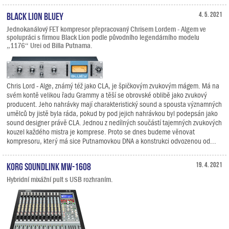
Black Lion Bluey
4. 5. 2021
Jednokanálový FET kompresor přepracovaný Chrisem Lordem - Algem ve
spolupráci s firmou Black Lion podle původního legendárního modelu
„1176“ Urei od Billa Putnama.
Chris Lord - Alge, známý též jako CLA, je špičkovým zvukovým mágem. Má na
svém kontě velikou řadu Grammy a těší se obrovské oblibě jako zvukový
producent. Jeho nahrávky mají charakteristický sound a spousta významných
umělců by jistě byla ráda, pokud by pod jejich nahrávkou byl podepsán jako
sound designer právě CLA. Jednou z nedílných součástí tajemných zvukových
kouzel každého mistra je komprese. Proto se dnes budeme věnovat
kompresoru, který má sice Putnamovkou DNA a konstrukci odvozenou od...
KORG SoundLink MW-1608
19. 4. 2021
Hybridní mixážní pult s USB rozhraním.