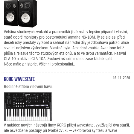
Většina studiových zvukařů a pracovníků jistě zná, v lepším případě i vlastní,
staré dobré monitory pro postprodukci Yamaha NS-10M. Ty se ale asi před
deseti roky přestaly vyrábět a sehnat náhradní díly je zdlouhavá pátrací akce
s velmi nejistým výsledkem. Vlastně byla. Americká značka Avantone totiž
přišla s reissue těchto studiových etalonů, a to ve dvou variantách. Pasivní
CLA-10 a aktivní CLA-10A. Zvukoví režiséři mohou zase klidně spát.
Něco málo z historie. Všichni profesionální...
KORG wavestate
16. 11. 2020
Rodinné stříbro v novém hávu.
V nabídce nových nástrojů firmy KORG přibyl wavestate, využívající dva starší,
ale osvědčené postupy při tvorbě zvuku – vektorovou syntézu a Wave