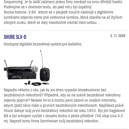
Sequencing. Je to další zajímavý pokus firny navázat na svou dřívější tradici.
Podívejme se v dnešním testu, do jaké míry byl úspěšný.
Trocha historie. V 80. letech se v plejádě nových nástrojů s digitálními
syntézami objevila mimo jiné vektorová syntéza, která stavěla na až čtyřech
zdrojích zvuku, které se daly hlasitostně míchat mezi sebou...
Shure SLX-D
3. 11. 2020
Dostupný digitální bezdrátový systém pro každého.
Napadlo někoho z vás, jak by asi dnes vypadal showbusiness bez
bezdrátových mikrofonů? Případně, kdy se na scéně bezdrátové mikrofony
objevily poprvé? Nedalo mi to a trochu jsem zalovil ve vodách internetu,
abych zjistil něco málo o prvních bezdrátových mikrofonech. Například právě
Shure datuje svůj první bezdrátový mikrofon do roku 1953. Byl jím Vagabond
88 a byl schopen vysílat v dosahu kruhu o ploše přibližně 700 stop (cca 4,5
m). Naproti tomu firma Sennheiser svůj bezdrátový mikrofon...