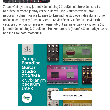
Zpracování dynamiky jednotlivých nástrojů či celých nástrojových sekcí v
nahrávacím řetězci je vždy velice důležitý úkon. Zatímco živému hraní
neučesaná dynamika vcelku zase tolik nevadí, u studiové nahrávky je nutné
občas nechtěný signál trochu zkrotit. Navíc všichni zkušení zvukoví mistři
vědí, že správnou kompresí je možné vytvořit zajímavé barvy a vyznění ať už
jednotlivých nástrojů, či celého mixu. Komprese je (kromě vážné hudby) navíc
nedílnou součástí masteringu.