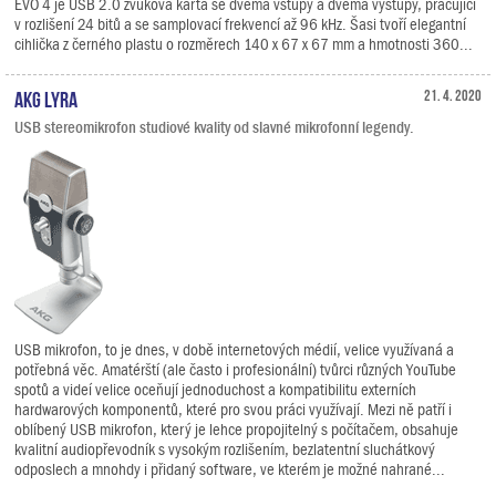
EVO 4 je USB 2.0 zvuková karta se dvěma vstupy a dvěma výstupy, pracující
v rozlišení 24 bitů a se samplovací frekvencí až 96 kHz. Šasi tvoří elegantní
cihlička z černého plastu o rozměrech 140 x 67 x 67 mm a hmotnosti 360...
AKG Lyra
21. 4. 2020
USB stereomikrofon studiové kvality od slavné mikrofonní legendy.
USB mikrofon, to je dnes, v době internetových médií, velice využívaná a
potřebná věc. Amatérští (ale často i profesionální) tvůrci různých YouTube
spotů a videí velice oceňují jednoduchost a kompatibilitu externích
hardwarových komponentů, které pro svou práci využívají. Mezi ně patří i
oblíbený USB mikrofon, který je lehce propojitelný s počítačem, obsahuje
kvalitní audiopřevodník s vysokým rozlišením, bezlatentní sluchátkový
odposlech a mnohdy i přidaný software, ve kterém je možné nahrané...