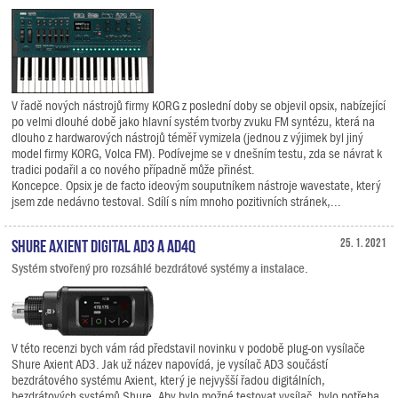
V řadě nových nástrojů firmy KORG z poslední doby se objevil opsix, nabízející
po velmi dlouhé době jako hlavní systém tvorby zvuku FM syntézu, která na
dlouho z hardwarových nástrojů téměř vymizela (jednou z výjimek byl jiný
model firmy KORG, Volca FM). Podívejme se v dnešním testu, zda se návrat k
tradici podařil a co nového případně může přinést.
Koncepce. Opsix je de facto ideovým souputníkem nástroje wavestate, který
jsem zde nedávno testoval. Sdílí s ním mnoho pozitivních stránek,...
Shure Axient Digital AD3 a AD4Q
25. 1. 2021
Systém stvořený pro rozsáhlé bezdrátové systémy a instalace.
V této recenzi bych vám rád představil novinku v podobě plug-on vysílače
Shure Axient AD3. Jak už název napovídá, je vysílač AD3 součástí
bezdrátového systému Axient, který je nejvyšší řadou digitálních,
bezdrátových systémů Shure. Aby bylo možné testovat vysílač, bylo potřeba