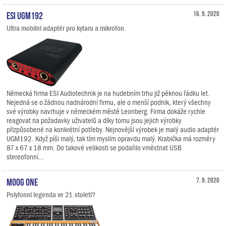
ESI UGM192
16. 9. 2020
Ultra mobilní adaptér pro kytaru a mikrofon.
Německá firma ESI Audiotechnik je na hudebním trhu již pěknou řádku let.
Nejedná se o žádnou nadnárodní firmu, ale o menší podnik, který všechny
své výrobky navrhuje v německém městě Leonberg. Firma dokáže rychle
reagovat na požadavky uživatelů a díky tomu jsou jejich výrobky
přizpůsobené na konkrétní potřeby. Nejnovější výrobek je malý audio adaptér
UGM192. Když píši malý, tak tím myslím opravdu malý. Krabička má rozměry
87 x 67 x 18 mm. Do takové velikosti se podařilo vměstnat USB
stereofonní...
Moog One
7. 9. 2020
Polyfonní legenda ve 21.století?