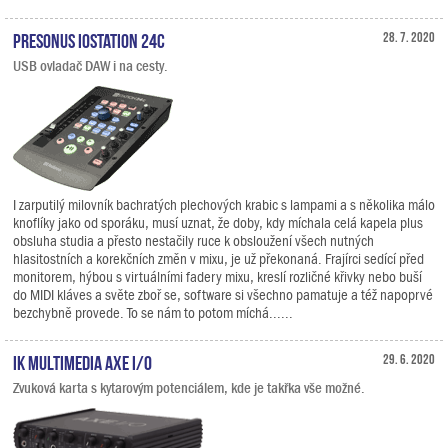
PreSonus ioStation 24c
28. 7. 2020
USB ovladač DAW i na cesty.
I zarputilý milovník bachratých plechových krabic s lampami a s několika málo
knoflíky jako od sporáku, musí uznat, že doby, kdy míchala celá kapela plus
obsluha studia a přesto nestačily ruce k obsloužení všech nutných
hlasitostních a korekčních změn v mixu, je už překonaná. Frajírci sedící před
monitorem, hýbou s virtuálními fadery mixu, kreslí rozličné křivky nebo buší
do MIDI kláves a světe zboř se, software si všechno pamatuje a též napoprvé
bezchybně provede. To se nám to potom míchá......
IK Multimedia AXE I/O
29. 6. 2020
Zvuková karta s kytarovým potenciálem, kde je takřka vše možné.