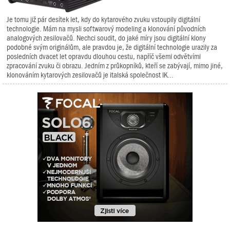
Je tomu již pár desítek let, kdy do kytarového zvuku vstoupily digitální
technologie. Mám na mysli softwarový modeling a klonování původních
analogových zesilovačů. Nechci soudit, do jaké míry jsou digitální klony
podobné svým originálům, ale pravdou je, že digitální technologie urazily za
posledních dvacet let opravdu dlouhou cestu, napříč všemi odvětvími
zpracování zvuku či obrazu. Jedním z průkopníků, kteří se zabývají, mimo jiné,
klonováním kytarových zesilovačů je italská společnost IK...