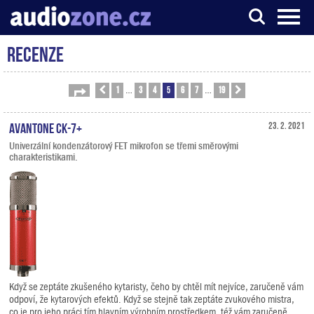
Recenze
Server o digitálním zpracování zvuku
1
3
4
5
6
7
19
Stránka
Předchozí
5
z
19
Další
…
…
Avantone CK-7+
23. 2. 2021
Univerzální kondenzátorový FET mikrofon se třemi směrovými
charakteristikami.
Když se zeptáte zkušeného kytaristy, čeho by chtěl mít nejvíce, zaručeně vám
odpoví, že kytarových efektů. Když se stejně tak zeptáte zvukového mistra,
co je pro jeho práci tím hlavním výrobním prostředkem, též vám zaručeně