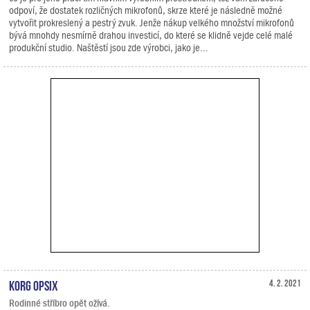
odpoví, že dostatek rozličných mikrofonů, skrze které je následně možné
vytvořit prokreslený a pestrý zvuk. Jenže nákup velkého množství mikrofonů
bývá mnohdy nesmírně drahou investicí, do které se klidně vejde celé malé
produkční studio. Naštěstí jsou zde výrobci, jako je...
KORG opsix
4. 2. 2021
Rodinné stříbro opět ožívá.