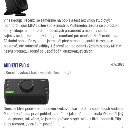
V následující recenzi se zaměříme na popis a test aktivních studiových
monitorů iLoud MTM z dílen společnosti IK Multimedia. Jedná se o produkt,
který slibuje mnohé už dle technických parametrů a mohl by se stát
zajímavým konkurentem v kategorii monitorů pro menší režie či mobilní užití.
Základní popis. Po vybalení jsem měl před sebou elegantní černé, sice
plastové, ale robustní skříňky. Už první pohled odhalí význam zkratky MTM v
názvu produktu. Jedná se uspořádání elektroakustických...
Audient EVO 4
4. 5. 2020
„Smart“ zvuková karta ve stylu iTechnologií.
Dnes se blíže podíváme na novou zvukovou kartu z dílny společnosti Audient.
Pokud by vám na první pohled, stejně tak jako mě, připomínala iPhone či jiný
smartphone, tak vězte, že jste na správné stopě. Ale jak říká akademik Filip
alias Richard: „Vysvětlím později...”.