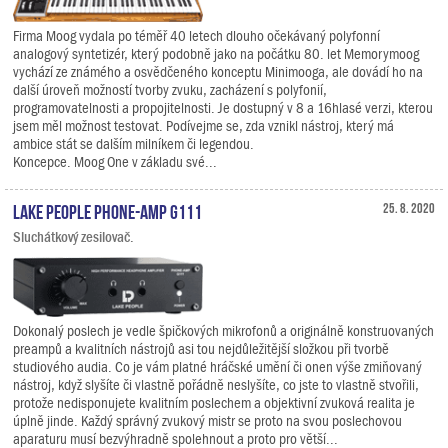
Firma Moog vydala po téměř 40 letech dlouho očekávaný polyfonní
analogový syntetizér, který podobně jako na počátku 80. let Memorymoog
vychází ze známého a osvědčeného konceptu Minimooga, ale dovádí ho na
další úroveň možností tvorby zvuku, zacházení s polyfonií,
programovatelnosti a propojitelnosti. Je dostupný v 8 a 16hlasé verzi, kterou
jsem měl možnost testovat. Podívejme se, zda vznikl nástroj, který má
ambice stát se dalším milníkem či legendou.
Koncepce. Moog One v základu své...
Lake People Phone-Amp G111
25. 8. 2020
Sluchátkový zesilovač.
Dokonalý poslech je vedle špičkových mikrofonů a originálně konstruovaných
preampů a kvalitních nástrojů asi tou nejdůležitější složkou při tvorbě
studiového audia. Co je vám platné hráčské umění či onen výše zmiňovaný
nástroj, když slyšíte či vlastně pořádně neslyšíte, co jste to vlastně stvořili,
protože nedisponujete kvalitním poslechem a objektivní zvuková realita je
úplně jinde. Každý správný zvukový mistr se proto na svou poslechovou
aparaturu musí bezvýhradně spolehnout a proto pro větší...