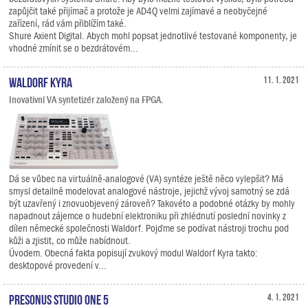
zapůjčit také přijímač a protože je AD4Q velmi zajímavé a neobyčejné
zařízení, rád vám přiblížím také.
Shure Axient Digital. Abych mohl popsat jednotlivé testované komponenty, je
vhodné zmínit se o bezdrátovém...
Waldorf Kyra
11. 1. 2021
Inovativní VA syntetizér založený na FPGA.
Dá se vůbec na virtuálně-analogové (VA) syntéze ještě něco vylepšit? Má
smysl detailně modelovat analogové nástroje, jejichž vývoj samotný se zdá
být uzavřený i znovuobjevený zároveň? Takovéto a podobné otázky by mohly
napadnout zájemce o hudební elektroniku při zhlédnutí poslední novinky z
dílen německé společnosti Waldorf. Pojďme se podívat nástroji trochu pod
kůži a zjistit, co může nabídnout.
Úvodem. Obecná fakta popisují zvukový modul Waldorf Kyra takto:
desktopové provedení v...
PreSonus Studio One 5
4. 1. 2021