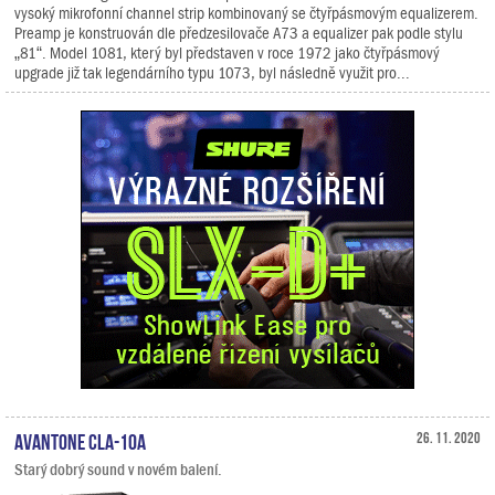
vysoký mikrofonní channel strip kombinovaný se čtyřpásmovým equalizerem.
Preamp je konstruován dle předzesilovače A73 a equalizer pak podle stylu
„81“. Model 1081, který byl představen v roce 1972 jako čtyřpásmový
upgrade již tak legendárního typu 1073, byl následně využit pro...
Avantone CLA-10A
26. 11. 2020
Starý dobrý sound v novém balení.