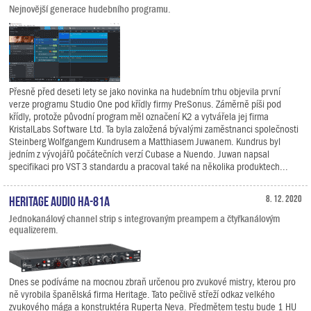
Nejnovější generace hudebního programu.
Přesně před deseti lety se jako novinka na hudebním trhu objevila první
verze programu Studio One pod křídly firmy PreSonus. Záměrně píši pod
křídly, protože původní program měl označení K2 a vytvářela jej firma
KristalLabs Software Ltd. Ta byla založená bývalými zaměstnanci společnosti
Steinberg Wolfgangem Kundrusem a Matthiasem Juwanem. Kundrus byl
jedním z vývojářů počátečních verzí Cubase a Nuendo. Juwan napsal
specifikaci pro VST 3 standardu a pracoval také na několika produktech...
Heritage Audio HA-81A
8. 12. 2020
Jednokanálový channel strip s integrovaným preampem a čtyřkanálovým
equalizerem.
Dnes se podíváme na mocnou zbraň určenou pro zvukové mistry, kterou pro
ně vyrobila španělská firma Heritage. Tato pečlivě střeží odkaz velkého
zvukového mága a konstruktéra Ruperta Neva. Předmětem testu bude 1 HU