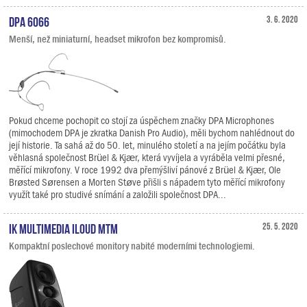
DPA 6066
3. 6. 2020
Menší, než miniaturní, headset mikrofon bez kompromisů.
Pokud chceme pochopit co stojí za úspěchem značky DPA Microphones
(mimochodem DPA je zkratka Danish Pro Audio), měli bychom nahlédnout do
její historie. Ta sahá až do 50. let, minulého století a na jejím počátku byla
věhlasná společnost Brüel & Kjær, která vyvíjela a vyráběla velmi přesné,
měřící mikrofony. V roce 1992 dva přemýšliví pánové z Brüel & Kjær, Ole
Brøsted Sørensen a Morten Støve přišli s nápadem tyto měřící mikrofony
využít také pro studivé snímání a založili společnost DPA...
IK Multimedia iLoud MTM
25. 5. 2020
Kompaktní poslechové monitory nabité moderními technologiemi.