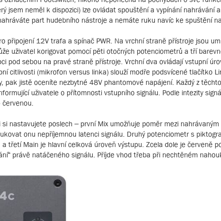
erý jsem neměl k dispozici) lze ovládat spouštění a vypínání nahrávání 
 nahráváte part hudebního nástroje a nemáte ruku navíc ke spuštění n
ro připojení 12V trafa a spínač PWR. Na vrchní straně přístroje jsou um
ůže uživatel korigovat pomocí pěti otočných potenciometrů a tří barev
i pod sebou na pravé straně přístroje. Vrchní dva ovládají vstupní úro
í citlivosti (mikrofon versus linka) slouží modře podsvícené tlačítko L
y, pak jistě oceníte nezbytné 48V phantomové napájení. Každý z těcht
ormující uživatele o přítomnosti vstupního signálu. Podle intezity sign
o červenou.
i si nastavujete poslech – první Mix umožňuje poměr mezi nahrávaným a
ukovat onu nepříjemnou latenci signálu. Druhý potenciometr s pikto
ň a třetí Main je hlavní celková úroveň výstupu. Zcela dole je červeně 
ání“ právě natáčeného signálu. Příjde vhod třeba při nechtěném nahou