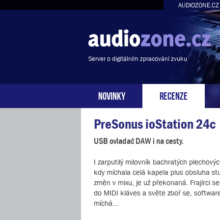
AUDIOZONE.CZ
Server o digitálním zpracování zvuku
NOVINKY
RECENZE
PreSonus ioStation 24c
USB ovladač DAW i na cesty.
I zarputilý milovník bachratých plechový
kdy míchala celá kapela plus obsluha stu
změn v mixu, je už překonaná. Frajírci se
do MIDI kláves a světe zboř se, softwa
míchá...