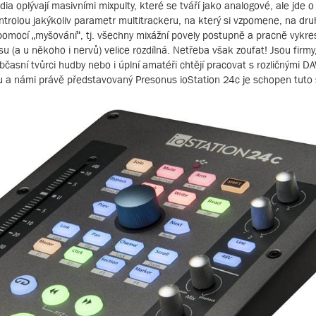
ia oplývají masivními mixpulty, které se tváří jako analogové, ale jde 
ntrolou jakýkoliv parametr multitrackeru, na který si vzpomene, na dru
omocí „myšování“, tj. všechny mixážní povely postupně a pracně vykre
su (a u někoho i nervů) velice rozdílná. Netřeba však zoufat! Jsou firmy,
bčasní tvůrci hudby nebo i úplní amatéři chtějí pracovat s rozličnými D
nu a námi právě představovaný Presonus ioStation 24c je schopen tuto