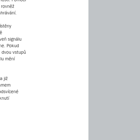
a rovněž
ahrávání.
ístěny
ně
veň signálu
ine. Pokud
o dvou vstupů
álu mění
 již
gramem
podsvícené
knutí