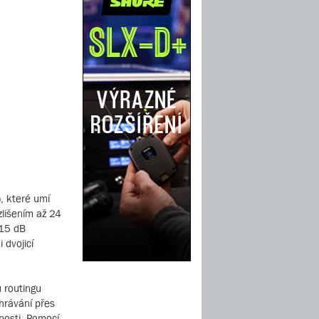
, které umí
zlišením až 24
115 dB
 dvojicí
u routingu
ahrávání přes
nosti. Pomocí