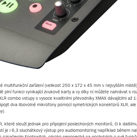
 multifunkční zařízení (velikost 250 x 172 x 45 mm v nejvyšším místě)
dě plní funkci vynikající zvukové karty a vy díky ní můžete nahrávat s ro
 XLR combo vstupy s vysoce kvalitními převodníky XMAX dávajícími až 
pojit dva libovolné mikrofony pomocí symetrických konektorů XLR, ale i
y).
 které slouží jednak pro připojení poslechových monitorů, či k dalším
stí je i 6,3 sluchátkový výstup pro audiomonitoring například během n
 s označením Footswitch, nikoho neponechá na pochybách o své funkč