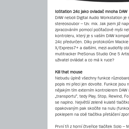
IoStation 24c jako ovladač mnoha DAW
DAW neboli Digital Audio Workstation je 
stereosoubor – tzv. mix. Jak jsem již n
zpracováním pomocí počítačové myši nebo 
kontroleru, který je s vaším DAW kompat
24c předurčen. Díky protokolům Mackie Co
X/Express7+ a dalšími, mezi audiofily ob
mutitracker PreSonus Studio One 5 Artis
uživatel ovládat a co má k ruce?
Kill that mouse
Nebudu úplně všechny funkce různobarev
popis mi přeci jen dovolte. Funkce jsou na
nějakým tím externím kontrolerem DAW ně
„transportu“, tedy Play, Stop, Rewind, For
se naplno. Největší zelené kulaté tlačítk
opakovaným pak skočíte na nulu (funkce
poklepem na obě tlačítka přetáčení zpomal
První tři z horní čtveřice tlačítek Solo