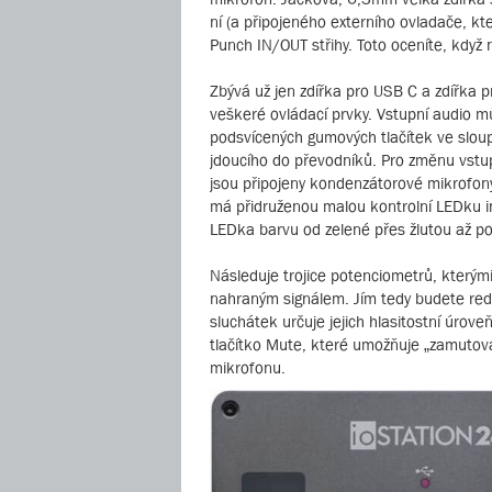
ní (a připojeného externího ovladače, kt
Punch IN/OUT střihy. Toto oceníte, když
Zbývá už jen zdířka pro USB C a zdířka p
veškeré ovládací prvky. Vstupní audio m
podsvícených gumových tlačítek ve sloupc
jdoucího do převodníků. Pro změnu vstupn
jsou připojeny kondenzátorové mikrofon
má přidruženou malou kontrolní LEDku inf
LEDka barvu od zelené přes žlutou až p
Následuje trojice potenciometrů, kterým
nahraným signálem. Jím tedy budete red
sluchátek určuje jejich hlasitostní úrove
tlačítko Mute, které umožňuje „zamutov
mikrofonu.