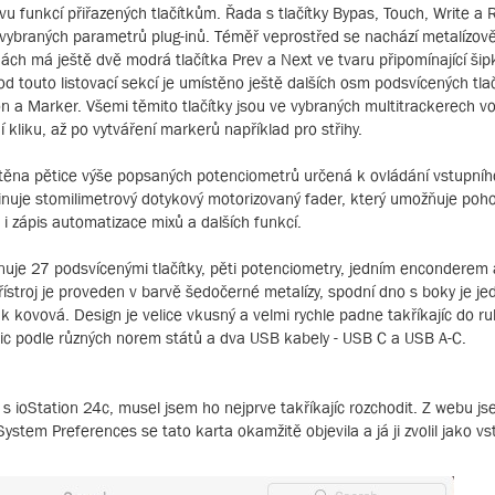
stvu funkcí přiřazených tlačítkům. Řada s tlačítky Bypas, Touch, Write a
 vybraných parametrů plug-inů. Téměř veprostřed se nachází metalízov
ch má ještě dvě modrá tlačítka Prev a Next ve tvaru připomínající šipk
od touto listovací sekcí je umístěno ještě dalších osm podsvícených tlač
on a Marker. Všemi těmito tlačítky jsou ve vybraných multitrackerech vo
 kliku, až po vytváření markerů například pro střihy.
místěna pětice výše popsaných potenciometrů určená k ovládání vstupníh
inuje stomilimetrový dotykový motorizovaný fader, který umožňuje poh
le i zápis automatizace mixů a dalších funkcí.
uje 27 podsvícenými tlačítky, pěti potenciometry, jedním enconderem 
roj je proveden v barvě šedočerné metalízy, spodní dno s boky je jed
 kovová. Design je velice vkusný a velmi rychle padne takříkajíc do ruky
dlic podle různých norem států a dva USB kabely - USB C a USB A-C.
s ioStation 24c, musel jsem ho nejprve takříkajíc rozchodit. Z webu js
ystem Preferences se tato karta okamžitě objevila a já ji zvolil jako vs