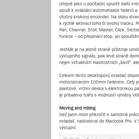
(stejně jako u počítače) spustit další vr
slouží k ovládání automatizace faderů a
otočný krokový enconder. Na obou straná
k rychlé aktivaci toho či onoho tracku. P
Pan, Channel, Sroll, Master, Click, Secti
funkce – od přepínání stop, po spouštění
Jestliže je na jedné straně přístroje u
výstupního signálu, pak levé straně dom
nejen virtuálních hlasitostních „šavlí“, a
Celkem tento desktopový ovladač dispon
motorizovaným 100mm faderem. Celý příst
plastové, vrchní deska s elektronikou pak
je přibaleno trafo s možností výměny vi
Moving and mixing
Než jsem mohl přikročit k samotné práci 
ovladač, naistaloval do Macbook Pro. V S
výstupní.