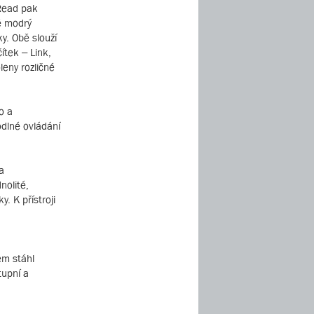
 Read pak
ě modrý
y. Obě slouží
ítek – Link,
leny rozličné
o a
odlné ovládání
a
nolité,
. K přístroji
em stáhl
tupní a