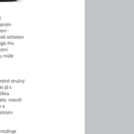
í
tupným
ení -
náš ioStation
ogic Pro
stní
dy může
cméně stručný
o již s
čítka
te, rozsvítí
e a
slobným
 umožňuje