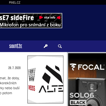
PIXEL.CZ
SOUTĚŽE
28. 7. 2020
znat, že doby,
 korekčních
ivky nebo buší
to potom