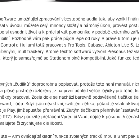
software umožňující zpracování vícestopého audia tak, aby vznikl fináln
apsal v úvodu, můžete celý, mnohdy složitý a náročný úkon, provést pos
si usnadnit život a k práci si vzít pomocníka v podobě externího zaříz
ibilní. Rozhodně vám pak práce půjde lépe od ruky. A právě k tomu je 
ntrol a Hui umí totiž pracovat s Pro Tools, Cubase, Ableton Live 5, L
líbenými, multitrackery. Kromě těchto softwarů vytvořil Presonus též vla
, který je samozřejmě se Stationem plně kompatibilní. Jaké funkce te
ných „čudlíků“ doprodrobna popisovat, protože toto není manuál, ni
 ploše přístroje rozloženy již na první pohled velice logicky pro toho, kd
kdy pracoval. Zcela dole se nachází barevně podsvětlená tlačítka tla
ward, Loop. Když jsou neaktivní, svíti jen zlehka, pokud je však aktivuje
o je Play, jímž spustíte přehrávání. Žlutým tlačítkem přehrávání zastavít
 RTZ). Když podržíte přetáčení Vpřed či Vzad, dojde k posunu. Vícená
ujete či zrychlujete dle libosti.
 – Mute – Arm ovládají základní funkce zvolených tracků mixu a Shift pak