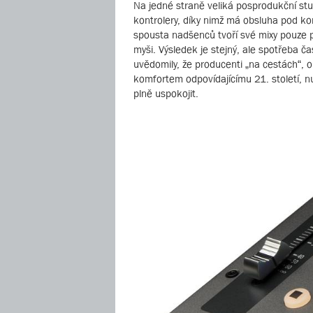
Na jedné straně veliká posprodukční stud
kontrolery, díky nimž má obsluha pod ko
spousta nadšenců tvoří své mixy pouze p
myši. Výsledek je stejný, ale spotřeba ča
uvědomily, že producenti „na cestách“, o
komfortem odpovídajícímu 21. století, 
plně uspokojit.