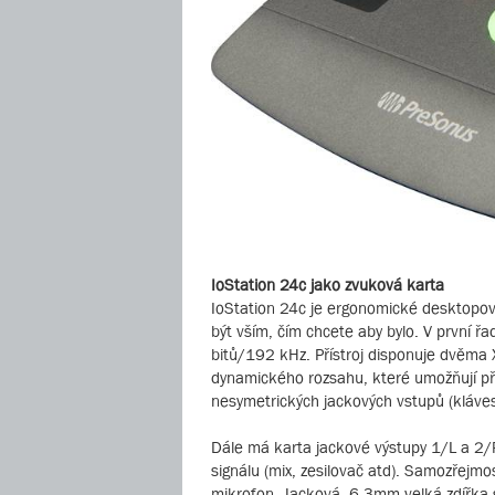
IoStation 24c jako zvuková karta
IoStation 24c je ergonomické desktopové
být vším, čím chcete aby bylo. V první řa
bitů/192 kHz. Přístroj disponuje dvěma
dynamického rozsahu, které umožňují při
nesymetrických jackových vstupů (kláves
Dále má karta jackové výstupy 1/L a 2/R,
signálu (mix, zesilovač atd). Samozřejmo
mikrofon. Jacková, 6,3mm velká zdířka