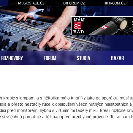
MUSICSTAGE.CZ
DJFORUM.CZ
HIFIROOM.CZ
ROZHOVORY
FÓRUM
STUDIA
BAZAR
ch krabic s lampami a s několika málo knoflíky jako od sporáku, musí u
dia a přesto nestačily ruce k obsloužení všech nutných hlasitostních a
dící před monitorem, hýbou s virtuálními fadery mixu, kreslí rozličné kř
re si všechno pamatuje a též napoprvé bezchybně provede. To se nám 