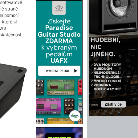
o softwarové
hé straně
slí pomocí
 které si
AW s
 skutečnost