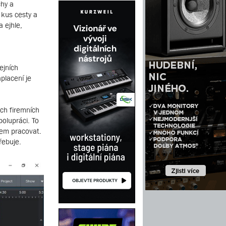
chy a
 kus cesty a
 ejhle,
ejních
placení je
ch firemních
olupráci. To
mem pracovat.
řebuje.