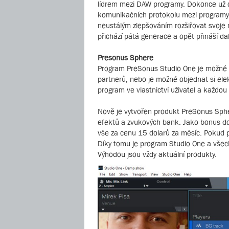
lídrem mezi DAW programy. Dokonce už od
komunikačních protokolu mezi programy A
neustálým zlepšováním rozšiřovat svoje m
přichází pátá generace a opět přináší da
Presonus Sphere
Program PreSonus Studio One je možné z
partnerů, nebo je možné objednat si ele
program ve vlastnictví uživatel a každou 
Nově je vytvořen produkt PreSonus Sphe
efektů a zvukových bank. Jako bonus dos
vše za cenu 15 dolarů za měsíc. Pokud p
Díky tomu je program Studio One a všech
Výhodou jsou vždy aktuální produkty.