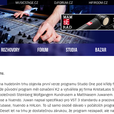
MUSICSTAGE.CZ
DJFORUM.CZ
HIFIROOM.CZ
ROZHOVORY
FÓRUM
STUDIA
BAZAR
mu.
na hudebním trhu objevila první verze programu Studio One pod křídly 
že původní program měl označení K2 a vytvářela jej firma KristalLabs 
 společnosti Steinberg Wolfgangem Kundrusem a Matthiasem Juwanem.
ase a Nuendo. Juwan napsal specifikaci pro VST 3 standardu a pracova
Cubase, Nuendo a HALion. To už samo osobě dávalo v počátcích progr
 Deset let na trhu je dostatečnou zárukou, že program nezapadl, ale n