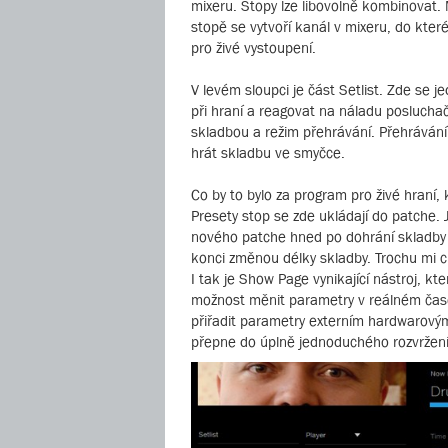
mixeru. Stopy lze libovolně kombinovat. M
stopě se vytvoří kanál v mixeru, do které
pro živé vystoupení.
V levém sloupci je část Setlist. Zde se j
při hraní a reagovat na náladu posluchač
skladbou a režim přehrávání. Přehráván
hrát skladbu ve smyčce.
Co by to bylo za program pro živé hraní
Presety stop se zde ukládají do patche. J
nového patche hned po dohrání skladby je
konci změnou délky skladby. Trochu mi 
I tak je Show Page vynikající nástroj, kt
možnost měnit parametry v reálném čase.
přiřadit parametry externím hardwarovým
přepne do úplně jednoduchého rozvržení,