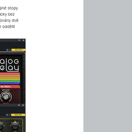
iné stopy.
icky bez
azovány dvě
e oddělit