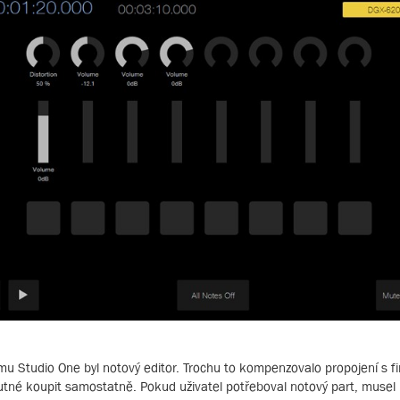
mu Studio One byl notový editor. Trochu to kompenzovalo propojení s 
tné koupit samostatně. Pokud uživatel potřeboval notový part, musel 