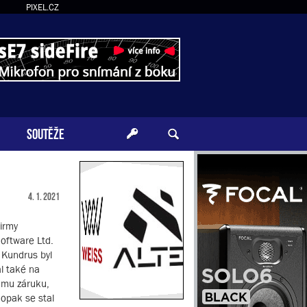
PIXEL.CZ
SOUTĚŽE
4. 1. 2021
firmy
Software Ltd.
 Kundrus byl
l také na
amu záruku,
aopak se stal