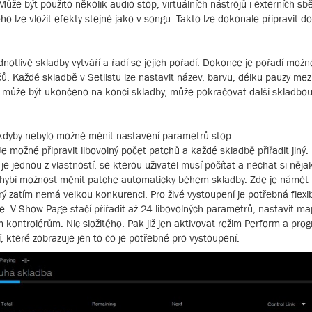
ůže být použito několik audio stop, virtuálních nástrojů i externích sb
ho lze vložit efekty stejně jako v songu. Takto lze dokonale připravit d
ednotlivé skladby vytváří a řadí se jejich pořadí. Dokonce je pořadí mož
ů. Každé skladbě v Setlistu lze nastavit název, barvu, délku pauzy mezi
í může být ukončeno na konci skladby, může pokračovat další skladb
, kdyby nebylo možné měnit nastavení parametrů stop.
e možné připravit libovolný počet patchů a každé skladbě přiřadit jiný.
 jednou z vlastností, se kterou uživatel musí počítat a nechat si něja
chybí možnost měnit patche automaticky během skladby. Zde je námět 
erý zatím nemá velkou konkurenci. Pro živé vystoupení je potřebná flexibi
 V Show Page stačí přiřadit až 24 libovolných parametrů, nastavit ma
 kontrolérům. Nic složitého. Pak již jen aktivovat režim Perform a pro
 které zobrazuje jen to co je potřebné pro vystoupení.