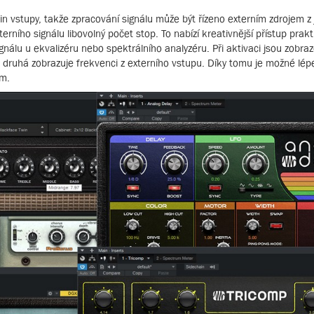
 vstupy, takže zpracování signálu může být řízeno externím zdrojem z j
erního signálu libovolný počet stop. To nabízí kreativnější přístup prakt
ignálu u ekvalizéru nebo spektrálního analyzéru. Při aktivaci jsou zobr
 a druhá zobrazuje frekvenci z externího vstupu. Díky tomu je možné lép
m.