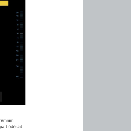
firemním
part odeslat