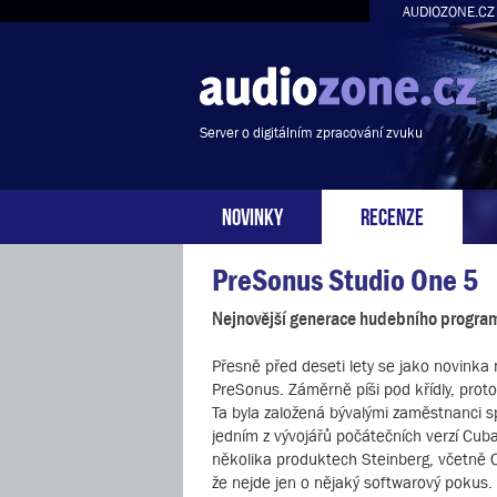
AUDIOZONE.CZ
Server o digitálním zpracování zvuku
NOVINKY
RECENZE
PreSonus Studio One 5
Nejnovější generace hudebního progra
Přesně před deseti lety se jako novinka 
PreSonus. Záměrně píši pod křídly, proto
Ta byla založená bývalými zaměstnanci
jedním z vývojářů počátečních verzí Cub
několika produktech Steinberg, včetně 
že nejde jen o nějaký softwarový pokus.