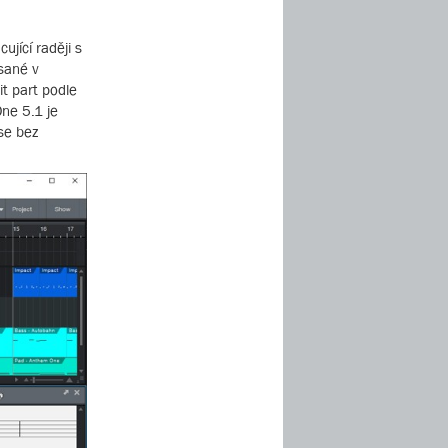
jící raději s
sané v
it part podle
ne 5.1 je
 se bez