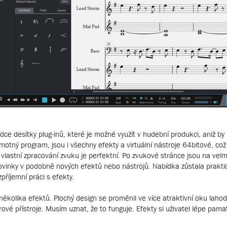
e desítky plug-inů, které je možné využít v hudební produkci, aniž by
motný program, jsou i všechny efekty a virtuální nástroje 64bitové, což
vlastní zpracování zvuku je perfektní. Po zvukové stránce jsou na vel
ovinky v podobně nových efektů nebo nástrojů. Nabídka zůstala praktic
zpříjemní práci s efekty.
několika efektů. Plochý design se proměnil ve více atraktivní oku lahod
vé přístroje. Musím uznat, že to funguje. Efekty si uživatel lépe pamat