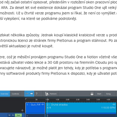
 něj začali ostatní opisovat, především v rozložení oken pracovní plo
RA. Za deset let své existence dokázal program Studio One ujít velký
ožnosti. Už u čtvrté verze programu jsem si říkal, že není co vymýšlet a
lší vylepšení, na které se podíváme podrobněji.
ískat několika způsoby. Jednak koupí klasické krabicové verze u prod
ktronickou licenci ze stránek firmy PreSonus a program stáhnout. Po za
větší aktualizaci je nutné koupit.
re, což je měsíční pronájem programu Studio One a Notion včetně vše
tává uživatel video lekce a 30 GB prostoru na firemním Cloudu pro sp
racujete nárazově, je možné platit jen tehdy, kdy je potřeba s progra
ny softwarové produkty firmy PreSonus k dispozici, kdy je uživatel pot