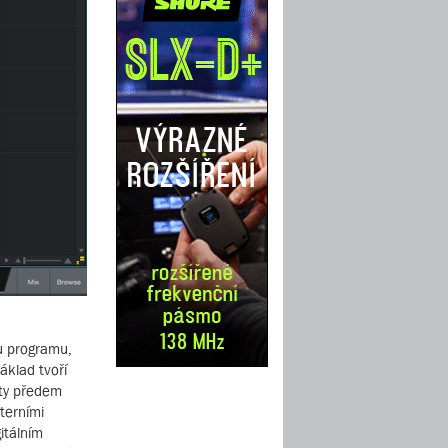
u programu,
áklad tvoří
rty předem
terními
gitálním