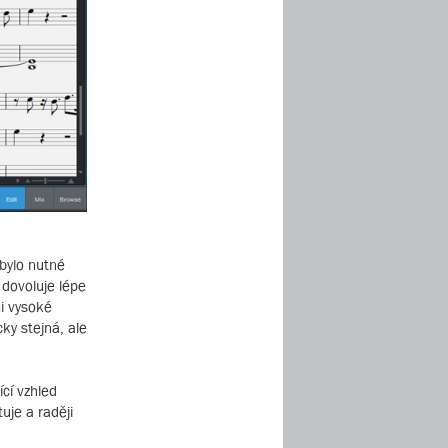
 bylo nutné
 dovoluje lépe
mi vysoké
ky stejná, ale
ící vzhled
uje a raději