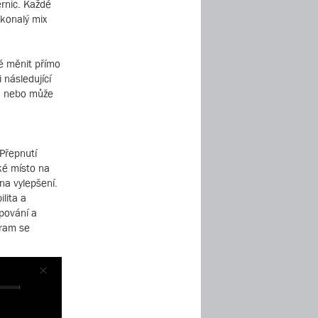
ěrnic. Každé
okonalý mix
né měnit přímo
 následující
ou nebo může
 Přepnutí
ké místo na
na vylepšení.
lita a
pování a
gram se