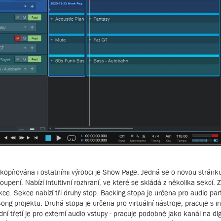
kopírována i ostatními výrobci je Show Page. Jedná se o novou stránk
oupení. Nabízí intuitivní rozhraní, ve které se skládá z několika sekcí. Z
kce. Sekce nabízí tři druhy stop. Backing stopa je určena pro audio pa
g projektu. Druhá stopa je určena pro virtuální nástroje, pracuje s in
ední třetí je pro externí audio vstupy - pracuje podobně jako kanál na di