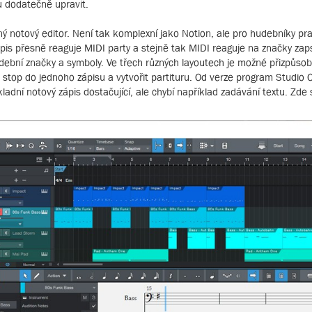
u dodatečně upravit.
 notový editor. Není tak komplexní jako Notion, ale pro hudebníky pracu
pis přesně reaguje MIDI party a stejně tak MIDI reaguje na značky zap
udební značky a symboly. Ve třech různých layoutech je možné přizpůsob
stop do jednoho zápisu a vytvořit partituru. Od verze program Studio O
kladní notový zápis dostačující, ale chybí například zadávání textu. Zde