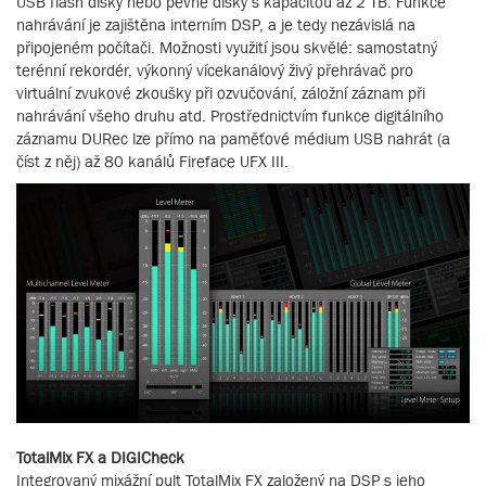
USB flash disky nebo pevné disky s kapacitou až 2 TB. Funkce
nahrávání je zajištěna interním DSP, a je tedy nezávislá na
připojeném počítači. Možnosti využití jsou skvělé: samostatný
terénní rekordér, výkonný vícekanálový živý přehrávač pro
virtuální zvukové zkoušky při ozvučování, záložní záznam při
nahrávání všeho druhu atd. Prostřednictvím funkce digitálního
záznamu DURec lze přímo na paměťové médium USB nahrát (a
číst z něj) až 80 kanálů Fireface UFX III.
TotalMix FX a DIGICheck
Integrovaný mixážní pult TotalMix FX založený na DSP s jeho