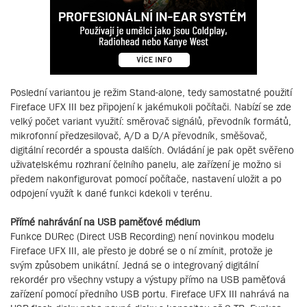
Poslední variantou je režim Stand-alone, tedy samostatné použití
Fireface UFX III bez připojení k jakémukoli počítači. Nabízí se zde
velký počet variant využití: směrovač signálů, převodník formátů,
mikrofonní předzesilovač, A/D a D/A převodník, směšovač,
digitální recordér a spousta dalších. Ovládání je pak opět svěřeno
uživatelskému rozhraní čelního panelu, ale zařízení je možno si
předem nakonfigurovat pomocí počítače, nastavení uložit a po
odpojení využít k dané funkci kdekoli v terénu.
Přímé nahrávání na USB paměťové médium
Funkce DURec (Direct USB Recording) není novinkou modelu
Fireface UFX III, ale přesto je dobré se o ní zmínit, protože je
svým způsobem unikátní. Jedná se o integrovaný digitální
rekordér pro všechny vstupy a výstupy přímo na USB paměťová
zařízení pomocí předního USB portu. Fireface UFX III nahrává na