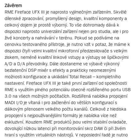
Závěrem
RME Fireface UFX III je naprosto vyjímečným zařízením. Skvělé
dílenské zpracování, promyšlený design, kvalitní komponenty a
celkový dojem je prostě výborný. To vše dohromady dává k
dispozici naprosto univerzální zařízení nejen pro studia, ale i pro
živé koncerty a nahrávání v terénu. Pokud se podíváme na
cenovku testovaného přístroje, je nutno vzít v potaz, že máme k
dispozici čtyři velmi kvalitní mikrofonní předzesilovače s velkým
ziskem, neméně kvalitní linkové vstupy a výstupy se špičkovými
A/D a D/A převodníky. Dále dostaneme ve výbavě výkonný
bezlatenční DSP mixér s efekty a prakticky neomezenými
možnosti konfigurace a ukládání Total Recall – kompletního
nastavení. Fireface UFX III je také první zařízení od společnosti
RME s využitím plného potenciálu obecně rozšířeného portu USB
3.0 na všech možných počítačích. Rozšířená nabídka propojení
MADI I/O je vítaná i pro začlenění do větších konfigurací s
dálkovým přenosem velkého počtu kanálů. Celkově z hlediska
propojení s nejpoužívanějšími formáty je nabídka více než
exkluzivní. Kouzlem RME produktů jsou velmi stabilní ovladače,
dovolující nízkou latenci při monitorování skrz DAW či při živém
hraní s využitím virtuálních nástrojů. V neposlední řadě je nutno