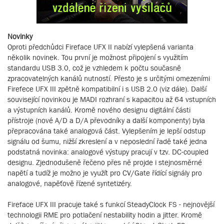
Novinky
Oproti předchůdci Fireface UFX II nabízí vylepšená varianta
několik novinek. Tou první je možnost připojení s využitím
standardu USB 3.0, což je vzhledem k počtu současně
zpracovatelných kanálů nutností. Přesto je s určitými omezeními
Firefece UFX III zpětně kompatibilní i s USB 2.0 (viz dále). Další
související novinkou je MADI rozhraní s kapacitou až 64 vstupních
a výstupních kanálů. Kromě nového designu digitální části
přístroje (nové A/D a D/A převodníky a další komponenty) byla
přepracována také analogová část. Vylepšením je lepší odstup
signálu od šumu, nižší zkreslení a v neposlední řadě také jedna
podstatná novinka: analogové výstupy pracují v tzv. DC-coupled
designu. Zjednodušeně řečeno přes ně projde i stejnosměrné
napětí a tudíž je možno je využít pro CV/Gate řídící signály pro
analogové, napěťově řízené syntetizéry.
Fireface UFX III pracuje také s funkcí SteadyClock FS - nejnovější
technologii RME pro potlačení nestability hodin a jitter. Kromě