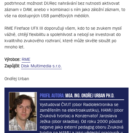
podtrhnout možnost DURec nahrávání bez nutnosti aktivovat
záznam v DAW, anebo v kombinaci s ním jako záložní záznam, to
vše na dostupných USB paměťových médiích.
RME Fireface UFX III doporučuji všem, kdo to se zvukem myslí
vážně, chtějí flexibilitu a spolehlivost a nebojí se investovat do
kvalitního zvukového rozhraní, které může skvěle sloužit po
mnoho let.
Výrobce:
RME
Zapůjčil:
Disk Multimedia s.r.o.
Ondřej Urban
PROFIL AUTORA:
MgA. Ing. Ondřej Urban Ph.D.
Vystudoval ČVUT (obor Radiolektronika se
zaměřením na elektroakustiku), HAMU (obor
Zvuková tvorba) a Konzervatoř Jaroslava
Ježka (obor skladba). Od roku 2000 působil
nejprve jako externí pedagog oboru Zvuková
tvorba na HAMU a jako vědecký pracovník v