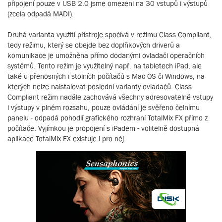
připojení pouze v USB 2.0 jsme omezeni na 30 vstupů i výstupů
(zcela odpadá MADI).
Druhá varianta využití přístroje spočívá v režimu Class Compliant,
tedy režimu, který se obejde bez doplňkových driverů a
komunikace je umožněna přímo dodanými ovladači operačních
systémů. Tento režim je využitelný např. na tabletech iPad, ale
také u přenosných i stolních počítačů s Mac OS či Windows, na
kterých nelze naistalovat poslední varianty ovladačů. Class
Compliant režim nadále zachovává všechny adresovatelné vstupy
i výstupy v plném rozsahu, pouze ovládání je svěřeno čelnímu
panelu - odpadá pohodlí grafického rozhraní TotalMix FX přímo z
počítače. Vyjímkou je propojení s iPadem - volitelně dostupná
aplikace TotalMix FX existuje i pro něj.