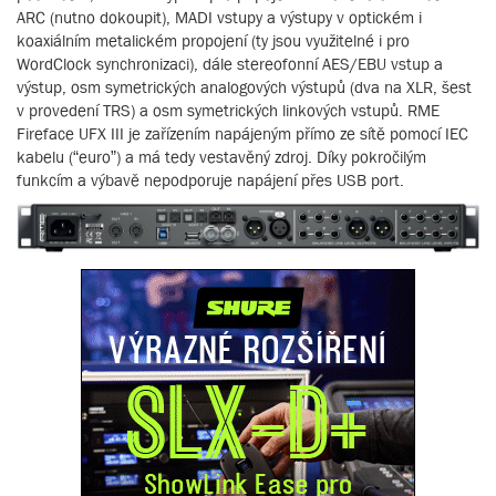
ARC (nutno dokoupit), MADI vstupy a výstupy v optickém i
koaxiálním metalickém propojení (ty jsou využitelné i pro
WordClock synchronizaci), dále stereofonní AES/EBU vstup a
výstup, osm symetrických analogových výstupů (dva na XLR, šest
v provedení TRS) a osm symetrických linkových vstupů. RME
Fireface UFX III je zařízením napájeným přímo ze sítě pomocí IEC
kabelu (“euro”) a má tedy vestavěný zdroj. Díky pokročilým
funkcím a výbavě nepodporuje napájení přes USB port.