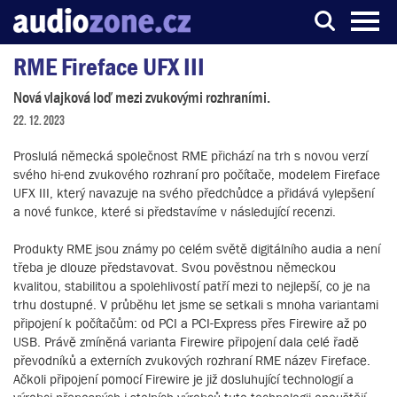
RME Fireface UFX III
Server o digitálním zpracování zvuku
Nová vlajková loď mezi zvukovými rozhraními.
22. 12. 2023
Proslulá německá společnost RME přichází na trh s novou verzí
svého hi-end zvukového rozhraní pro počítače, modelem Fireface
UFX III, který navazuje na svého předchůdce a přidává vylepšení
a nové funkce, které si představíme v následující recenzi.
Produkty RME jsou známy po celém světě digitálního audia a není
třeba je dlouze představovat. Svou pověstnou německou
kvalitou, stabilitou a spolehlivostí patří mezi to nejlepší, co je na
trhu dostupné. V průběhu let jsme se setkali s mnoha variantami
připojení k počítačům: od PCI a PCI-Express přes Firewire až po
USB. Právě zmíněná varianta Firewire připojení dala celé řadě
převodníků a externích zvukových rozhraní RME název Fireface.
Ačkoli připojení pomocí Firewire je již dosluhující technologií a