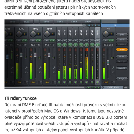
dalšího snížení přirozeného jitteru nabízí SteadyClock FS
extrémně účinné potlačení jitteru i při nízkých vzorkovacích
frekvencích na všech digitálních vstupních kanálech.
Tři režimy funkce
Rozhraní RME Fireface III nabízí možnosti provozu s velmi nízkou
latencí v prostředích Mac OS a Windows. K tomu jsou nezbytné
ovladače přímo od výrobce, které v kombinaci s USB 3.0 portem
plně využijí potenciál všech vstupů a výstupů - nahrávat a míchat
lze až 94 vstupních a stejný počet výstupních kanálů. V případě