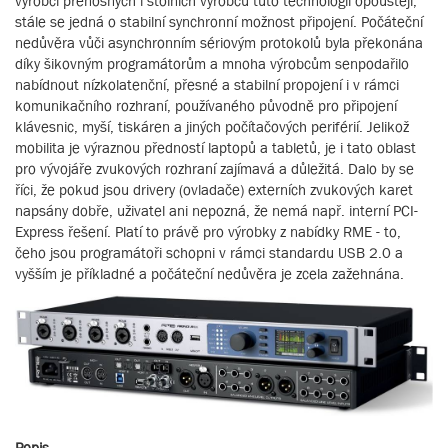
výrobci přenosných i stolních výrobců tuto technologii opouštějí,
stále se jedná o stabilní synchronní možnost připojení. Počáteční
nedůvěra vůči asynchronním sériovým protokolů byla překonána
díky šikovným programátorům a mnoha výrobcům senpodařilo
nabídnout nízkolatenční, přesné a stabilní propojení i v rámci
komunikačního rozhraní, používaného původně pro připojení
klávesnic, myší, tiskáren a jiných počítačových periférií. Jelikož
mobilita je výraznou předností laptopů a tabletů, je i tato oblast
pro vývojáře zvukových rozhraní zajímavá a důležitá. Dalo by se
říci, že pokud jsou drivery (ovladače) externích zvukových karet
napsány dobře, uživatel ani nepozná, že nemá např. interní PCI-
Express řešení. Platí to právě pro výrobky z nabídky RME - to,
čeho jsou programátoři schopni v rámci standardu USB 2.0 a
vyšším je příkladné a počáteční nedůvěra je zcela zažehnána.
Popis