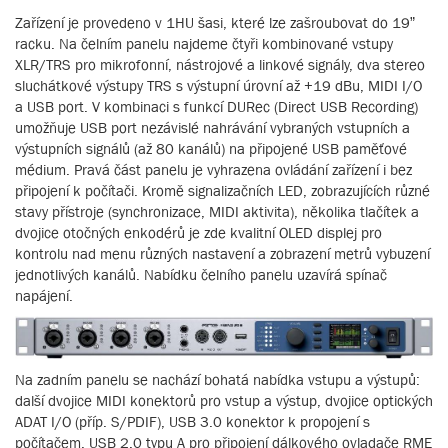
Zařízení je provedeno v 1HU šasi, které lze zašroubovat do 19”
racku. Na čelním panelu najdeme čtyři kombinované vstupy
XLR/TRS pro mikrofonní, nástrojové a linkové signály, dva stereo
sluchátkové výstupy TRS s výstupní úrovní až +19 dBu, MIDI I/O
a USB port. V kombinaci s funkcí DURec (Direct USB Recording)
umožňuje USB port nezávislé nahrávání vybraných vstupních a
výstupních signálů (až 80 kanálů) na připojené USB paměťové
médium. Pravá část panelu je vyhrazena ovládání zařízení i bez
připojení k počítači. Kromě signalizačních LED, zobrazujících různé
stavy přístroje (synchronizace, MIDI aktivita), několika tlačítek a
dvojice otočných enkodérů je zde kvalitní OLED displej pro
kontrolu nad menu různých nastavení a zobrazení metrů vybuzení
jednotlivých kanálů. Nabídku čelního panelu uzavírá spínač
napájení.
Na zadním panelu se nachází bohatá nabídka vstupu a výstupů:
další dvojice MIDI konektorů pro vstup a výstup, dvojice optických
ADAT I/O (příp. S/PDIF), USB 3.0 konektor k propojení s
počítačem, USB 2.0 typu A pro připojení dálkového ovladače RME