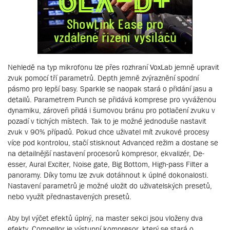
Nehledě na typ mikrofonu lze přes rozhraní VoxLab jemně upravit
zvuk pomocí tří parametrů. Depth jemně zvýraznění spodní
pásmo pro lepší basy. Sparkle se naopak stará o přidání jasu a
detailů. Parametrem Punch se přidává komprese pro vyváženou
dynamiku, zároveň přidá i šumovou bránu pro potlačení zvuku v
pozadí v tichých místech. Tak to je možné jednoduše nastavit
zvuk v 90% případů. Pokud chce uživatel mít zvukové procesy
více pod kontrolou, stačí stisknout Advanced režim a dostane se
na detailnější nastavení procesorů kompresor, ekvalizér, De-
esser, Aural Exciter, Noise gate, Big Bottom, High-pass Filter a
panoramy. Díky tomu lze zvuk dotáhnout k úplné dokonalosti.
Nastavení parametrů je možné uložit do uživatelských presetů,
nebo využít přednastavených presetů.
Aby byl výčet efektů úplný, na master sekci jsou vloženy dva
efekty. Compellor je výstupní kompresor, který se stará o