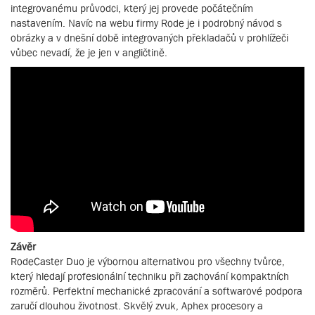
integrovanému průvodci, který jej provede počátečním
nastavením. Navíc na webu firmy Rode je i podrobný návod s
obrázky a v dnešní době integrovaných překladačů v prohlížeči
vůbec nevadí, že je jen v angličtině.
Závěr
RodeCaster Duo je výbornou alternativou pro všechny tvůrce,
který hledají profesionální techniku při zachování kompaktních
rozměrů. Perfektní mechanické zpracování a softwarové podpora
zaručí dlouhou životnost. Skvělý zvuk, Aphex procesory a