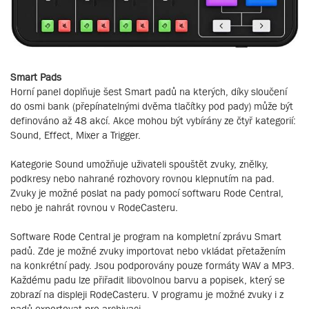
Smart Pads
Horní panel doplňuje šest Smart padů na kterých, díky sloučení
do osmi bank (přepínatelnými dvěma tlačítky pod pady) může být
definováno až 48 akcí. Akce mohou být vybírány ze čtyř kategorií:
Sound, Effect, Mixer a Trigger.
Kategorie Sound umožňuje uživateli spouštět zvuky, znělky,
podkresy nebo nahrané rozhovory rovnou klepnutím na pad.
Zvuky je možné poslat na pady pomocí softwaru Rode Central,
nebo je nahrát rovnou v RodeCasteru.
Software Rode Central je program na kompletní zprávu Smart
padů. Zde je možné zvuky importovat nebo vkládat přetažením
na konkrétní pady. Jsou podporovány pouze formáty WAV a MP3.
Každému padu lze přiřadit libovolnou barvu a popisek, který se
zobrazí na displeji RodeCasteru. V programu je možné zvuky i z
padů exportovat pro archivaci.