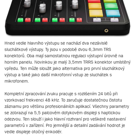
Hned vedle hlavního výstupu se nachází dva nezávislé
sluchátkové výstupy. Ty jsou v podobě dvou 6,3mm TRS
konektorů. Oba mají samostatnou regulaci výstupní úrovně na
horním panelu. Novinkou je malý 3,5mm TRRS konektor umístěný
vpředu. Ten může sloužit jako alternativa pro první sluchátkový
výstup a také jako další mikrofonní vstup ze sluchátek s
mikrofonem.
Kompletní zpracování zvuku pracuje s rozlišením 24 bitů při
vzorkovací frekvenci 48 kHz. To zaručuje dostatečnou čistotu
záznamu pro většinu profesionálních aplikací. Všechny parametry
se zobrazují na 5,5 palcovém dotykovém displeji s haptickou
odezvou. Ten slouží i jako hlavní rozhraní pro veškeré nastavení
parametrů v zařízení. Pro jemnější a detailní zadávání hodnot je
vedle displeje otočný enkodér.