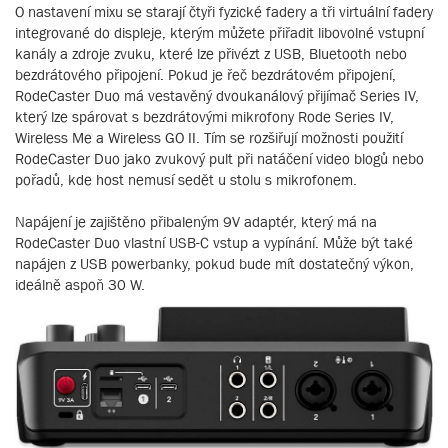
O nastavení mixu se starají čtyři fyzické fadery a tři virtuální fadery
integrované do displeje, kterým můžete přiřadit libovolné vstupní
kanály a zdroje zvuku, které lze přivézt z USB, Bluetooth nebo
bezdrátového připojení. Pokud je řeč bezdrátovém připojení,
RodeCaster Duo má vestavěný dvoukanálový přijímač Series IV,
který lze spárovat s bezdrátovými mikrofony Rode Series IV,
Wireless Me a Wireless GO II. Tím se rozšiřují možnosti použití
RodeCaster Duo jako zvukový pult při natáčení video blogů nebo
pořadů, kde host nemusí sedět u stolu s mikrofonem.
Napájení je zajištěno přibaleným 9V adaptér, který má na
RodeCaster Duo vlastní USB-C vstup a vypínání. Může být také
napájen z USB powerbanky, pokud bude mít dostatečný výkon,
ideálně aspoň 30 W.