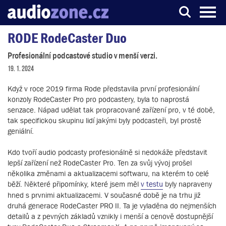
RODE RodeCaster Duo
Server o digitálním zpracování zvuku
Profesionální podcastové studio v menší verzi.
19. 1. 2024
Když v roce 2019 firma Rode představila první profesionální
konzoly RodeCaster Pro pro podcastery, byla to naprostá
senzace. Nápad udělat tak propracované zařízení pro, v té době,
tak specifickou skupinu lidí jakými byly podcasteři, byl prostě
geniální.
Kdo tvoří audio podcasty profesionálně si nedokáže představit
lepší zařízení než RodeCaster Pro. Ten za svůj vývoj prošel
několika změnami a aktualizacemi softwaru, na kterém to celé
běží. Některé připomínky, které jsem měl
v testu
byly napraveny
hned s prvnimi aktualizacemi. V současné době je na trhu již
druhá generace RodeCaster PRO II. Ta je vyladěna do nejmenších
detailů a z pevných základů vznikly i menší a cenově dostupnější