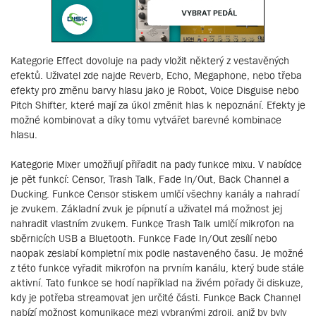
Kategorie Effect dovoluje na pady vložit některý z vestavěných
efektů. Uživatel zde najde Reverb, Echo, Megaphone, nebo třeba
efekty pro změnu barvy hlasu jako je Robot, Voice Disguise nebo
Pitch Shifter, které mají za úkol změnit hlas k nepoznání. Efekty je
možné kombinovat a díky tomu vytvářet barevné kombinace
hlasu.
Kategorie Mixer umožňují přiřadit na pady funkce mixu. V nabídce
je pět funkcí: Censor, Trash Talk, Fade In/Out, Back Channel a
Ducking. Funkce Censor stiskem umlčí všechny kanály a nahradí
je zvukem. Základní zvuk je pípnutí a uživatel má možnost jej
nahradit vlastním zvukem. Funkce Trash Talk umlčí mikrofon na
sběrnicích USB a Bluetooth. Funkce Fade In/Out zesílí nebo
naopak zeslabí kompletní mix podle nastaveného času. Je možné
z této funkce vyřadit mikrofon na prvním kanálu, který bude stále
aktivní. Tato funkce se hodí například na živém pořady či diskuze,
kdy je potřeba streamovat jen určité části. Funkce Back Channel
nabízí možnost komunikace mezi vybranými zdroji, aniž by byly