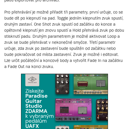
Pro přehrávání je možné přiřadit tři parametry, první určuje, co se
bude dít po klepnutí na pad. Toggle jedním klepnutím zvuk spustí,
druhým zastaví. One Shot zvuk spustí od začátku do konce a
opětovné klepnutí jen znovu spustí a Hold přehrává zvuk po dobu
stisknutí padu. Druhým parametrem je možné aktivovat Loop a
zvuk se bude přehrávat v nekonečné smyčce. Třetí parametr
určuje, zda zvuk po zastavení bude spuštěn od začátku nebo
bude pokračovat od místa zastavení. Zvuk je možné i editovat.
Lze určit počáteční a koncové body a vytvořit Fade In na začátku
a Fade Out na konci zvuku.