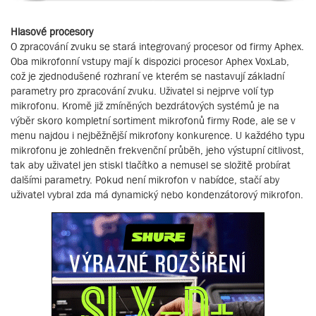
Hlasové procesory
O zpracování zvuku se stará integrovaný procesor od firmy Aphex.
Oba mikrofonní vstupy mají k dispozici procesor Aphex VoxLab,
což je zjednodušené rozhraní ve kterém se nastavují základní
parametry pro zpracování zvuku. Uživatel si nejprve volí typ
mikrofonu. Kromě již zmíněných bezdrátových systémů je na
výběr skoro kompletní sortiment mikrofonů firmy Rode, ale se v
menu najdou i nejběžnější mikrofony konkurence. U každého typu
mikrofonu je zohledněn frekvenční průběh, jeho výstupní citlivost,
tak aby uživatel jen stiskl tlačítko a nemusel se složitě probírat
dalšími parametry. Pokud není mikrofon v nabídce, stačí aby
uživatel vybral zda má dynamický nebo kondenzátorový mikrofon.