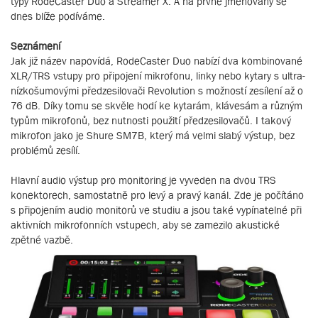
typy RodeCaster Duo a Streamer X. A na prvně jmenovaný se
dnes blíže podíváme.
Seznámení
Jak již název napovídá, RodeCaster Duo nabízí dva kombinované
XLR/TRS vstupy pro připojení mikrofonu, linky nebo kytary s ultra-
nízkošumovými předzesilovači Revolution s možností zesílení až o
76 dB. Díky tomu se skvěle hodí ke kytarám, klávesám a různým
typům mikrofonů, bez nutnosti použití předzesilovačů. I takový
mikrofon jako je Shure SM7B, který má velmi slabý výstup, bez
problémů zesílí.
Hlavní audio výstup pro monitoring je vyveden na dvou TRS
konektorech, samostatně pro levý a pravý kanál. Zde je počítáno
s připojením audio monitorů ve studiu a jsou také vypínatelné při
aktivních mikrofonních vstupech, aby se zamezilo akustické
zpětné vazbě.