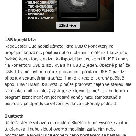
USB konektivita
RodeCaster Duo nabízí uživateli dva USB-C konektory na
propojení konzole s počítači nebo mobilními telefony. I když jsou
fyzické konektory jen dva, k dispozici jsou celkem tři USB kanály.
Na konektoru USB 1 jsou dva a na USB 2 jeden. Obecně platí, že
USB 1 by měl být připojen k primárnímu počítači. USB 2 pak lze
připojit k sekundárnímu zařízení, jako je telefon, druhý počítač
apod. Hlavní Main USB výstup může pracovat nejen ve stereu, ale
také jako multikanálový výstup, se kterým je možné v hudebním
program zaznamenávat jednotlivé kanály mixu samostatně a
posléze v postprodukci vytvořit zvukově dokonalý podcast.
Bluetooth
RodeCaster je vybaven i modulem Bluetooth pro vysoce kvalitní
telefonování nebo videohovory s mobilním zařízením nebo
počítačem. Párování s telefonem nebo počítačem se nastavuje