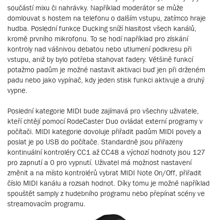
součástí mixu či nahrávky. Například moderátor se může
domlouvat s hostem na telefonu o dalším vstupu, zatímco hraje
hudba. Poslední funkce Ducking sníží hlasitost všech kanálů,
kromě prvního mikrofonu. To se hodí například pro získání
kontroly nad vášnivou debatou nebo utlumení podkresu při
vstupu, aniž by bylo potřeba stahovat fadery. Většině funkcí
potažmo padům je možné nastavit aktivaci buď jen při drženém
padu nebo jako vypínač, kdy jeden stisk funkci aktivuje a druhý
vypne.
Poslední kategorie MIDI bude zajímavá pro všechny uživatele,
kteří chtějí pomocí RodeCaster Duo ovládat externí programy v
počítači. MIDI kategorie dovoluje přiřadit padům MIDI povely a
poslat je po USB do počítače. Standardně jsou přiřazeny
kontinuální kontroléry CC1 až CC48 a výchozí hodnoty jsou 127
pro zapnutí a 0 pro vypnutí. Uživatel má možnost nastavení
změnit a na místo kontrolérů vybrat MIDI Note On/Off, přiřadit
číslo MIDI kanálu a rozsah hodnot. Díky tomu je možné například
spouštět samply z hudebního programu nebo přepínat scény ve
streamovacím programu.