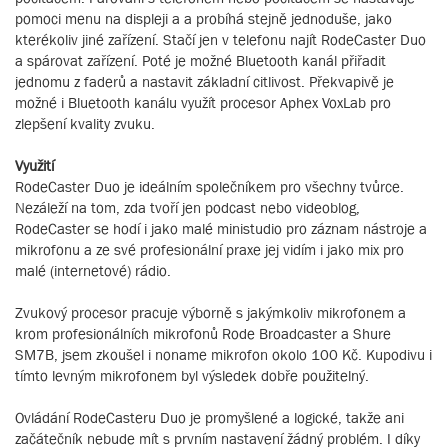
pomoci menu na displeji a a probíhá stejně jednoduše, jako
kterékoliv jiné zařízení. Stačí jen v telefonu najít RodeCaster Duo
a spárovat zařízení. Poté je možné Bluetooth kanál přiřadit
jednomu z faderů a nastavit základní citlivost. Překvapivě je
možné i Bluetooth kanálu využít procesor Aphex VoxLab pro
zlepšení kvality zvuku.
Využití
RodeCaster Duo je ideálním společníkem pro všechny tvůrce.
Nezáleží na tom, zda tvoří jen podcast nebo videoblog,
RodeCaster se hodí i jako malé ministudio pro záznam nástroje a
mikrofonu a ze své profesionální praxe jej vidím i jako mix pro
malé (internetové) rádio.
Zvukový procesor pracuje výborně s jakýmkoliv mikrofonem a
krom profesionálních mikrofonů Rode Broadcaster a Shure
SM7B, jsem zkoušel i noname mikrofon okolo 100 Kč. Kupodivu i
tímto levným mikrofonem byl výsledek dobře použitelný.
Ovládání RodeCasteru Duo je promyšlené a logické, takže ani
začátečník nebude mít s prvním nastavení žádný problém. I díky