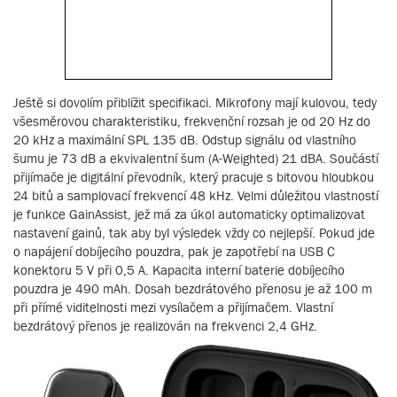
Ještě si dovolím přiblížit specifikaci. Mikrofony mají kulovou, tedy
všesměrovou charakteristiku, frekvenční rozsah je od 20 Hz do
20 kHz a maximální SPL 135 dB. Odstup signálu od vlastního
šumu je 73 dB a ekvivalentní šum (A-Weighted) 21 dBA. Součástí
přijímače je digitální převodník, který pracuje s bitovou hloubkou
24 bitů a samplovací frekvencí 48 kHz. Velmi důležitou vlastností
je funkce GainAssist, jež má za úkol automaticky optimalizovat
nastavení gainů, tak aby byl výsledek vždy co nejlepší. Pokud jde
o napájení dobíjecího pouzdra, pak je zapotřebí na USB C
konektoru 5 V při 0,5 A. Kapacita interní baterie dobíjecího
pouzdra je 490 mAh. Dosah bezdrátového přenosu je až 100 m
při přímé viditelnosti mezi vysílačem a přijímačem. Vlastní
bezdrátový přenos je realizován na frekvenci 2,4 GHz.