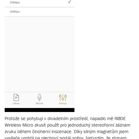
Protože se pohybuji v divadelním prostředí, napadlo mě RØDE
Wireless Micro zkusit použít pro jednoduchý stereofonní záznam
zvuku během činoherní inscenace. Díky silným magnetům jsem
vysílače umístil na plechový portál scény. Netvrdím, že záznam