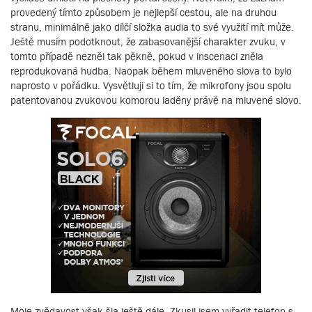
provedený tímto způsobem je nejlepší cestou, ale na druhou
stranu, minimálně jako dílčí složka audia to své využití mít může.
Ještě musím podotknout, že zabasovanější charakter zvuku, v
tomto případě nezněl tak pěkně, pokud v inscenaci zněla
reprodukovaná hudba. Naopak během mluveného slova to bylo
naprosto v pořádku. Vysvětluji si to tím, že mikrofony jsou spolu
patentovanou zvukovou komorou laděny právě na mluvené slovo.
Moje zvědavost však šla ještě dále. Zkusil jsem vyřadit telefon s