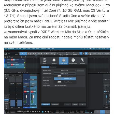
Androidem a připojil jsem duální přijímač ke svému MacBooku Pro
(3,5 GHz, dvoujádrový Intel Core i7, 16 GB RAM, mac OS Ventura
13.7.1). Spustil jsem své oblíbené Studio One a světe div se! V
preferencích jsem našel RØDE Wireless Mic přijímač a vše ostatní
již bylo dílem krátkého nastavení. Za okamžik jsem již
zaznamenával signál z RØDE Wireless Mic do Studia One, běžícím
na mém Macu. Za mne čirá radost, nadále mohu zůstat nezávislý
na svém telefonu.