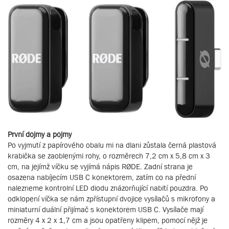
První dojmy a pojmy
Po vyjmutí z papírového obalu mi na dlani zůstala černá plastová
krabička se zaoblenými rohy, o rozměrech 7,2 cm x 5,8 cm x 3
cm, na jejímž víčku se vyjímá nápis RØDE. Zadní strana je
osazena nabíjecím USB C konektorem, zatím co na přední
nalezneme kontrolní LED diodu znázorňující nabití pouzdra. Po
odklopení víčka se nám zpřístupní dvojice vysílačů s mikrofony a
miniaturní duální přijímač s konektorem USB C. Vysílače mají
rozměry 4 x 2 x 1,7 cm a jsou opatřeny klipem, pomocí nějž je