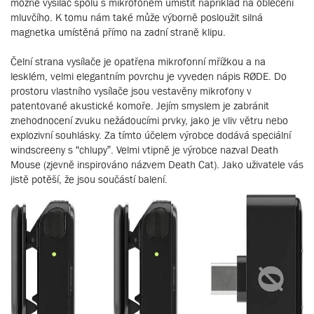
možné vysílač spolu s mikrofonem umístit například na oblečení
mluvčího. K tomu nám také může výborně posloužit silná
magnetka umístěná přímo na zadní straně klipu.
Čelní strana vysílače je opatřena mikrofonní mřížkou a na
lesklém, velmi elegantním povrchu je vyveden nápis RØDE. Do
prostoru vlastního vysílače jsou vestavěny mikrofony v
patentované akustické komoře. Jejím smyslem je zabránit
znehodnocení zvuku nežádoucími prvky, jako je vliv větru nebo
explozivní souhlásky. Za tímto účelem výrobce dodává speciální
windscreeny s “chlupy”. Velmi vtipně je výrobce nazval Death
Mouse (zjevně inspirováno názvem Death Cat). Jako uživatele vás
jistě potěší, že jsou součástí balení.