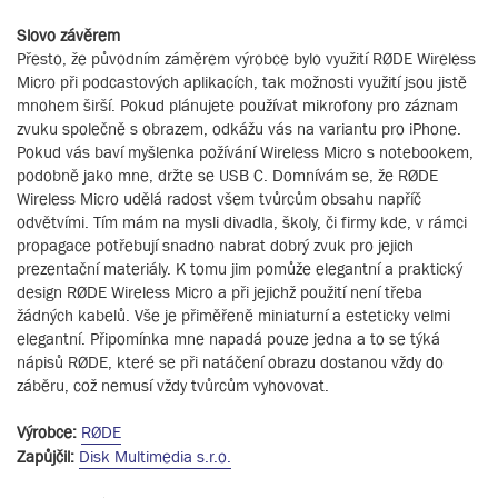
Slovo závěrem
Přesto, že původním záměrem výrobce bylo využití RØDE Wireless
Micro při podcastových aplikacích, tak možnosti využití jsou jistě
mnohem širší. Pokud plánujete používat mikrofony pro záznam
zvuku společně s obrazem, odkážu vás na variantu pro iPhone.
Pokud vás baví myšlenka požívání Wireless Micro s notebookem,
podobně jako mne, držte se USB C. Domnívám se, že RØDE
Wireless Micro udělá radost všem tvůrcům obsahu napříč
odvětvími. Tím mám na mysli divadla, školy, či firmy kde, v rámci
propagace potřebují snadno nabrat dobrý zvuk pro jejich
prezentační materiály. K tomu jim pomůže elegantní a praktický
design RØDE Wireless Micro a při jejichž použití není třeba
žádných kabelů. Vše je přiměřeně miniaturní a esteticky velmi
elegantní. Připomínka mne napadá pouze jedna a to se týká
nápisů RØDE, které se při natáčení obrazu dostanou vždy do
záběru, což nemusí vždy tvůrcům vyhovovat.
Výrobce:
RØDE
Zapůjčil:
Disk Multimedia s.r.o.