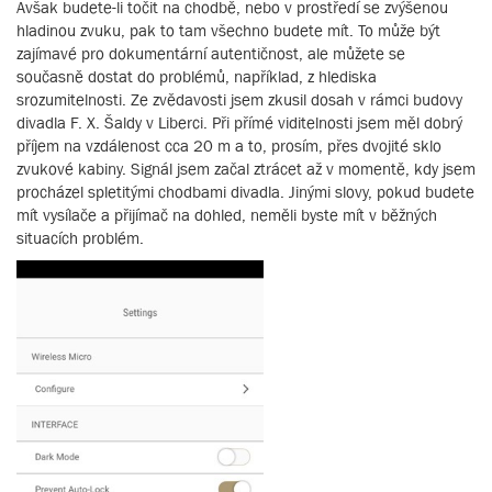
Avšak budete-li točit na chodbě, nebo v prostředí se zvýšenou
hladinou zvuku, pak to tam všechno budete mít. To může být
zajímavé pro dokumentární autentičnost, ale můžete se
současně dostat do problémů, například, z hlediska
srozumitelnosti. Ze zvědavosti jsem zkusil dosah v rámci budovy
divadla F. X. Šaldy v Liberci. Při přímé viditelnosti jsem měl dobrý
příjem na vzdálenost cca 20 m a to, prosím, přes dvojité sklo
zvukové kabiny. Signál jsem začal ztrácet až v momentě, kdy jsem
procházel spletitými chodbami divadla. Jinými slovy, pokud budete
mít vysílače a přijímač na dohled, neměli byste mít v běžných
situacích problém.