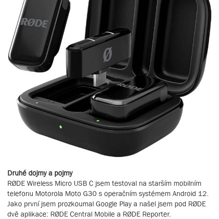
Druhé dojmy a pojmy
RØDE Wireless Micro USB C jsem testoval na starším mobilním
telefonu Motorola Moto G30 s operačním systémem Android 12.
Jako první jsem prozkoumal Google Play a našel jsem pod RØDE
dvě aplikace: RØDE Central Mobile a RØDE Reporter.