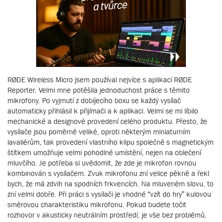
RØDE Wireless Micro jsem používal nejvíce s aplikací RØDE
Reporter. Velmi mne potěšila jednoduchost práce s těmito
mikrofony. Po vyjmutí z dobíjecího boxu se každý vysílač
automaticky přihlásil k přijímači a k aplikaci. Velmi se mi líbilo
mechanické a designové provedení celého produktu. Přesto, že
vysílače jsou poměrně veliké, oproti některým miniaturním
lavaliérům, tak provedení vlastního klipu společně s magnetickým
štítkem umožňuje velmi pohodlné umístění, nejen na oblečení
mluvčího. Je potřeba si uvědomit, že zde je mikrofon rovnou
kombinován s vysílačem. Zvuk mikrofonu zní velice pěkně a řekl
bych, že má zdvih na spodních frkvencích. Na mluveném slovu, to
zní velmi dobře. Při práci s vysílači je vhodné “vzít do hry” kulovou
směrovou charakteristiku mikrofonu. Pokud budete točit
rozhovor v akusticky neutrálním prostředí, je vše bez problémů.