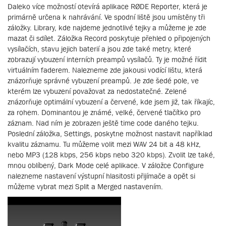
Daleko více možností otevírá aplikace RØDE Reporter, která je
primárně určena k nahrávání. Ve spodní liště jsou umístěny tři
záložky. Library, kde najdeme jednotlivé tejky a můžeme je zde
mazat či sdílet. Záložka Record poskytuje přehled o připojených
vysílačích, stavu jejich baterií a jsou zde také metry, které
zobrazují vybuzení interních preampů vysílačů. Ty je možné řídit
virtuálním faderem. Nalezneme zde jakousi vodící lištu, která
znázorňuje správné vybuzení preampů. Je zde šedé pole, ve
kterém lze vybuzení považovat za nedostatečné. Zelené
znázorňuje optimální vybuzení a červené, kde jsem již, tak říkajíc,
za rohem. Dominantou je známé, velké, červené tlačítko pro
záznam. Nad ním je zobrazen ještě time code daného tejku.
Poslední záložka, Settings, poskytne možnost nastavit například
kvalitu záznamu. Tu můžeme volit mezi WAV 24 bit a 48 kHz,
nebo MP3 (128 kbps, 256 kbps nebo 320 kbps). Zvolit lze také,
mnou oblíbený, Dark Mode celé aplikace. V záložce Configure
nalezneme nastavení výstupní hlasitosti přijímače a opět si
můžeme vybrat mezi Split a Merged nastavením.