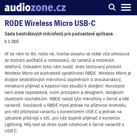
RODE Wireless Micro USB-C
Server o digitálním zpracování zvuku
Sada bezdrátových mikrofonů pro podcastové aplikace.
6. 3. 2025
Ať se nám to líbí, nebo ne, tvorba obsahu se stále více přesouvá
ze stolních počítačů a notebooků, do tabletů a mobilních
telefonů. Důkazem toho nám budiž, dnes testovaný produkt
Wireless Micro od australské společnosti RØDE. Wireless Micro je
dvojice bezdrátových mikrofonů doplněných o dvoukanálový,
miniaturní přijímač a kapesní box sloužící k dobíjení. Koncepce
není zcela nepodobná, svým principem a designem, dobíjecím
bluetooth sluchátkům. RØDE nabízí tyto mikrofony v černé a bílé
variantě. Současně u RØDE myslí jednak na příznivce Androidu,
pro něž přichystal variantu s konektorem USB C a jednak na
uživatele přístrojů s iOS, pro něž doplnili přijímač o konektor
Lightning. Můj test se dnes bude vztahovat k černé variantě s
USB C.