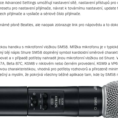
ožce Advanced Settings umožňují nastavení sítě, nastavení přístupů pro 
presetu pro nastavení přijímače, návrat k továrnímu nastavení, update
h přijímače a vysílače a sériové číslo přijímače.
známé písně Beatles, ale naopak zobrazuje link pro nápovědu a to dok
kou handku s mikrofonní vložkou SM58. Mřížka mikrofonu je v typické
mý bílý nápis Shure SM58 doplněný symbol kardioidní směrové charakte
bovat a v případě potřeby nahradit jinou mikrofonní vložkou od Shure. 
87A, Beta 87C, KSM8 v niklovém nebo černém provedení, KSM9 a VP
ou charakteristikou, vhodná pro potřeby rozhovorů a přirozeně minima
tatečný a myslím, že pokrývá všechny běžné aplikace tam, kde by SM58 n