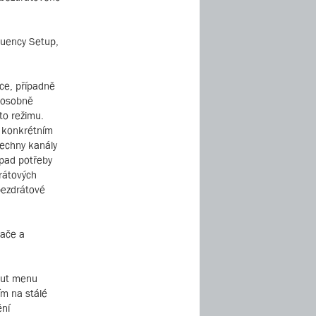
quency Setup,
ce, případně
á osobně
to režimu.
v konkrétním
šechny kanály
ípad potřeby
rátových
bezdrátové
mače a
out menu
ím na stálé
ění