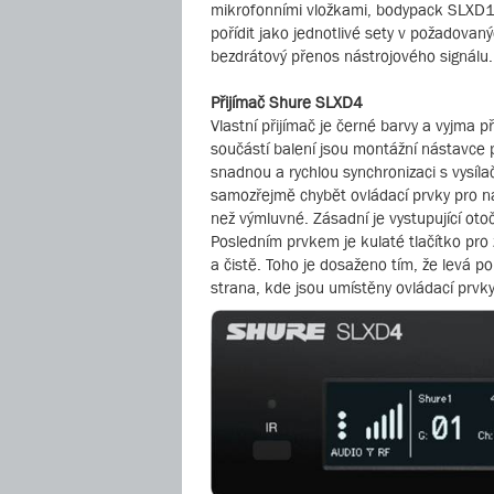
mikrofonními vložkami, bodypack SLXD1
pořídit jako jednotlivé sety v požadova
bezdrátový přenos nástrojového signálu.
Přijímač Shure SLXD4
Vlastní přijímač je černé barvy a vyjma 
součástí balení jsou montážní nástavce 
snadnou a rychlou synchronizaci s vysíla
samozřejmě chybět ovládací prvky pro nast
než výmluvné. Zásadní je vystupující ot
Posledním prvkem je kulaté tlačítko pro 
a čistě. Toho je dosaženo tím, že levá 
strana, kde jsou umístěny ovládací prvk