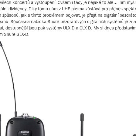
 všech koncertů a vystoupení. Ovšem i tady je nějaké to ale… Tím mys
itální dividendy. Díky tomu nám z UHF pásma zůstává pro přenos spekt
ůsobů, jak s tímto problémem bojovat, je přejít na digitální bezdrát
smu. Současná nabídka Shure bezdrátových digitálních systémů je zna
tal, dostupnější jsou pak systémy ULX-D a QLX-D. My si dnes představí
tém Shure SLX-D.