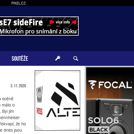
PIXEL.CZ
SOUTĚŽE
3. 11. 2020
a scéně
o málo o
 Byl jím
 Sennheiser
řekvapí, že ho
že dnes jsou