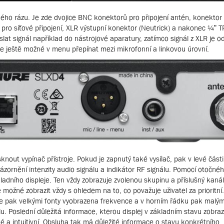
kého rázu. Je zde dvojice BNC konektorů pro připojení antén, konektor
pro síťové připojení, XLR výstupní konektor (Neutrick) a nakonec ¼” 
at signál například do nástrojové aparatury, zatímco signál z XLR je o
e ještě možné v menu přepínat mezi mikrofonní a linkovou úrovní.
sknout vypínač přístroje. Pokud je zapnutý také vysílač, pak v levé části
ázornění intenzity audio signálu a indikátor RF signálu. Pomocí otočn
kladního displeje. Ten vždy zobrazuje zvolenou skupinu a příslušný kanál
e možné zobrazit vždy s ohledem na to, co považuje uživatel za prioritní.
 je pak velkými fonty vyobrazena frekvence a v horním řádku pak malý
u. Poslední důležitá informace, kterou displej v základním stavu zobrazu
edné a intuitivní. Obsluha tak má důležité informace o stavu konkrétního