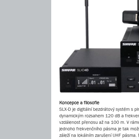
Koncepce a filosofie
SLX-D je digitální bezdrátový systém s p
dynamickým rozsahem 120 dB a frekven
vzdálenost přenosu až na 100 m. V rámc
jednoho frekvenčního pásma je tak možné
záleží na lokálním zarušení UHF pásma.