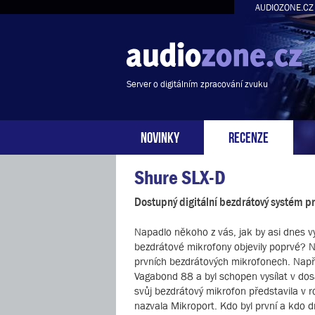
AUDIOZONE.CZ
Server o digitálním zpracování zvuku
NOVINKY
RECENZE
Shure SLX-D
Dostupný digitální bezdrátový systém p
Napadlo někoho z vás, jak by asi dnes 
bezdrátové mikrofony objevily poprvé? Ne
prvních bezdrátových mikrofonech. Napří
Vagabond 88 a byl schopen vysílat v dos
svůj bezdrátový mikrofon představila v r
nazvala Mikroport. Kdo byl první a kdo d