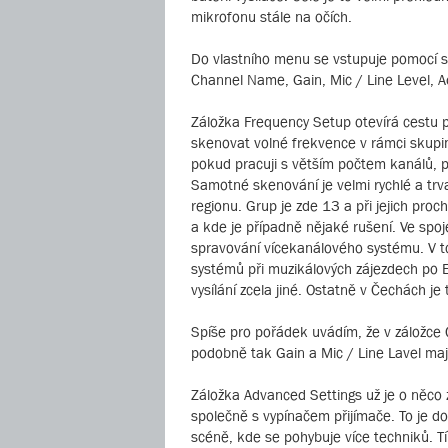
mikrofonu stále na očích.
Do vlastního menu se vstupuje pomocí s
Channel Name, Gain, Mic / Line Level, A
Záložka Frequency Setup otevírá cestu 
skenovat volné frekvence v rámci skupin
pokud pracuji s větším počtem kanálů, 
Samotné skenování je velmi rychlé a trv
regionu. Grup je zde 13 a při jejich pr
a kde je případně nějaké rušení. Ve spoj
spravování vícekanálového systému. V 
systémů při muzikálových zájezdech po 
vysílání zcela jiné. Ostatně v Čechách je
Spíše pro pořádek uvádím, že v záložce 
podobně tak Gain a Mic / Line Lavel maj
Záložka Advanced Settings už je o něc
společně s vypínačem přijímače. To je do
scéně, kde se pohybuje více techniků.