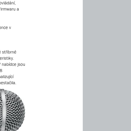
ovládání,
 firmwaru a
once v
 stříbrné
ristiky.
V nabídce jsou
68
lizující
estačila.