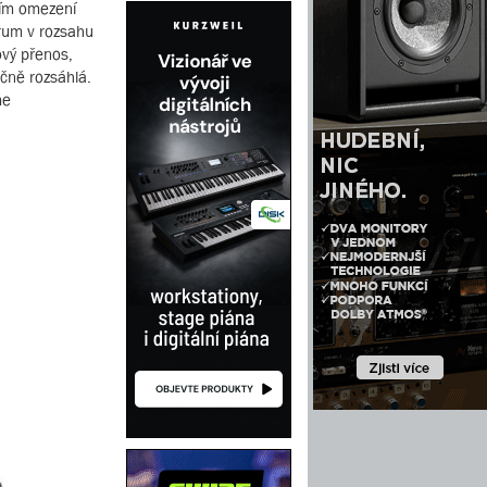
lím omezení
rum v rozsahu
ový přenos,
čně rozsáhlá.
me