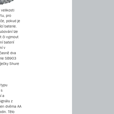
 velikosti
rtu, pro
ače, pokud je
cí baterie.
ubování lze
t či vyjmout
í baterií
ní v
učasně dva
erie SB903
íječky Shure
 typu
 s
í a
ignálu z
ájen dvěma AA
din. Tělo