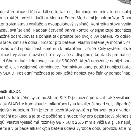
o střední části těla a dáli se to tak říci, dominuje mu miniaturní displej
struktéři umístili tlačítka Menu a Enter. Mezi nimi je pak průzor IR po
 kontrolka stavu vysílače a dvoupolohový vypínač. Kontrolka stavu vysíl
itu, svítí zeleně. Naopak červená barva kontrolky signalizuje docházejí
žné odšroubovat a odhalit tak prostor pro dvojici AA baterií. Po odšro
sílače, čímž se odhalí prostor pro baterie. Vlastní baterie je možné vloži
 vzhůru od spodní části směrem k mikrofonní vložce. Celý systém uložen
část vysílače je užší než tělo vysílače a disponuje kontakty pro nabíje
abízí Shure duální dokovací stanici SBC203, která umožňuje nabíjet so
padně jejich vzájemné kombinace. Podmínkou bude použití nabíjecí bat
ady SLX-D. Poslední možností je pak ještě nabíjet tyto články pomocí nab
pack SLXD1
ci bezdrátového systému Shure SLX-D je možné používat také vysílače
ack SLXD1 v kombinaci s mikrofony typu lavalier či head set, případně
ojovým kabelem. Tím je tento bezdrátový systém připraven pro divadeln
ntační aplikace a je také počítáno s hudebníky pro bezdrátový přenos s
ojů. Vlastní vysílač má rozměry 98 x 68 x 25,5 mm a váží 89 g. Je nap
iemi a v případě alkalických baterií udává výrobce dobu provozu až 8 ho