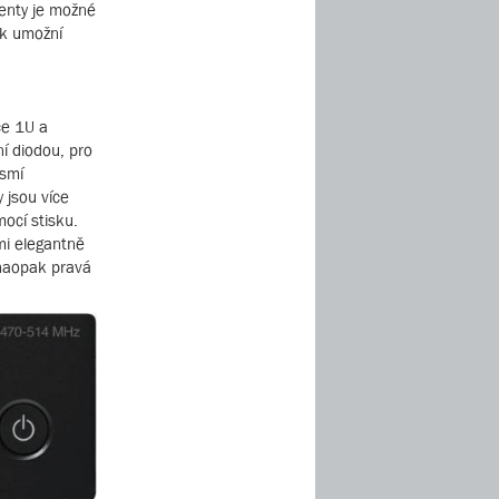
enty je možné
ak umožní
ce 1U a
í diodou, pro
esmí
 jsou více
ocí stisku.
mi elegantně
 naopak pravá