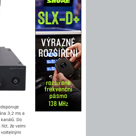
 disponuje
ána 3,2 ms a
 kanálů. Do
íct, že velmi
volitelnými