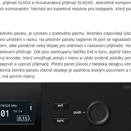
, přijímač SLXD4 a dvoukanálový přijímač SLXD4D. Jednotlivé kompon
ných kombinacích. Nechybí ani kabelová redukce pro bodypack, který p
předního panelu, je vyroben z ocelového plechu. Rozměry odpovídají výš
pro umístění v racku. Na předním panelu najdeme IR port se signalizačn
čem, dále poměrně velký displej pro orientaci v nastavení přijímače. N
avení přístroje. Zde jsou zastoupeny tlačítky Exit a Sync, jejichž názvy
očný encoder, který umožňuje pohyb v menu a výběr zvolené položky pom
zapnutí a vypnutí přijímače. Přední panel působí z hlediska designu vel
polovina čelního panelu včetně displeje je opatřena lesklým povrchem a
y, má povrch matný.