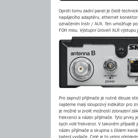
Oproti tomu zadní panel je čistě technic
napájecího adaptéru, ethernet konektor 
označením Instr / AUX. Ten umožňuje posl
FOH mixu. Výstupní úroveň XLR výstupu j
Pro zapnutí přijímače je nutné dlouze sti
najdeme malý sloupcový indikátor pro zn
je možné si zvolit možnosti zobrazení zá
frekvenci a název přijímače. Tyto prvky j
bych volil frekvenci. V takovém případě
název přijímače a skupina s číslem kanál
baterií vysílače. Celé je to velmi přehl