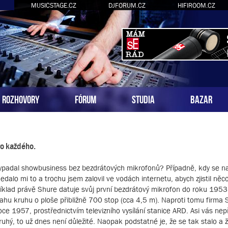
MUSICSTAGE.CZ
DJFORUM.CZ
HIFIROOM.CZ
ROZHOVORY
FÓRUM
STUDIA
BAZAR
ro každého.
vypadal showbusiness bez bezdrátových mikrofonů? Případně, kdy se n
dalo mi to a trochu jsem zalovil ve vodách internetu, abych zjistil něc
klad právě Shure datuje svůj první bezdrátový mikrofon do roku 1953.
ahu kruhu o ploše přibližně 700 stop (cca 4,5 m). Naproti tomu firma
oce 1957, prostřednictvím televizního vysílání stanice ARD. Asi vás nep
ruhý, to už dnes není důležité. Naopak podstatné je, že se tak stalo a 