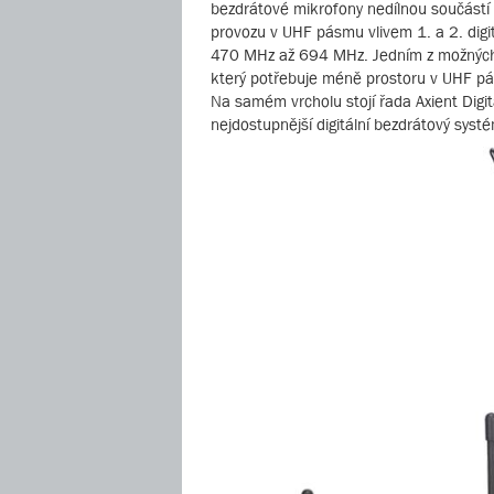
bezdrátové mikrofony nedílnou součástí
provozu v UHF pásmu vlivem 1. a 2. dig
470 MHz až 694 MHz. Jedním z možných zp
který potřebuje méně prostoru v UHF pá
Na samém vrcholu stojí řada Axient Digi
nejdostupnější digitální bezdrátový sys