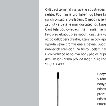
Ovládací terminál vysílače je soustředěn d
nehtu. Pod ním je prohlubeň, do které kon
synchronizaci s vysílačem. O něco níž je
zapnutý a baterie mají dostatečnou kapac
Část těla pod ovládacím terminálem je mo
kryt převléknout přes spodní část těla vy
až po odklopení držáku, který se odklápí
vypadá velmi promyšleně a pevně. Spodní 
nabíjecích stanicích. Za tímto účelem n
ruční vysílače nebo dva body packy, pří
(lithium-ion) přímo pro vysílače Shure ř
SBC 10-903.
Body
V rám
bodyp
nástr
preze
nástr
bater