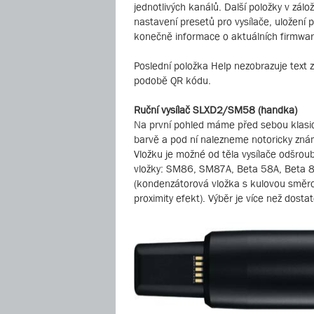
jednotlivých kanálů. Další položky v zál
nastavení presetů pro vysílače, uložení 
konečně informace o aktuálních firmwarec
Poslední položka Help nezobrazuje text 
podobě QR kódu.
Ruční vysílač SLXD2/SM58 (handka)
Na první pohled máme před sebou klasic
barvě a pod ní nalezneme notoricky zná
Vložku je možné od těla vysílače odšrou
vložky: SM86, SM87A, Beta 58A, Beta 
(kondenzátorová vložka s kulovou směrov
proximity efekt). Výběr je více než dos