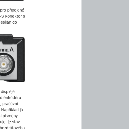
 pro připojené
TRS konektor s
desílán do
 displeje
ého enkodéru
, pracovní
 Například já
mi písmeny
je, je stav
, bezdrátového