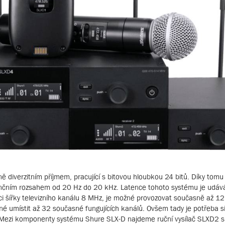
lně diverzitním příjmem, pracující s bitovou hloubkou 24 bitů. Díky tomu
čním rozsahem od 20 Hz do 20 kHz. Latence tohoto systému je udáv
i šířky televizního kanálu 8 MHz, je možné provozovat současně až 12
 umístit až 32 současné fungujících kanálů. Ovšem tady je potřeba si ř
 Mezi komponenty systému Shure SLX-D najdeme ruční vysílač SLXD2 s 