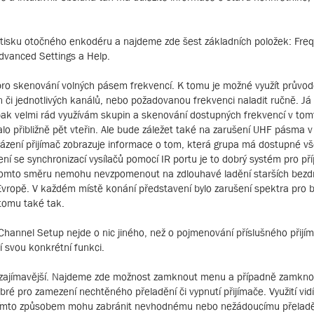
tisku otočného enkodéru a najdeme zde šest základních položek: Fre
dvanced Settings a Help.
pro skenování volných pásem frekvencí. K tomu je možné využít průvod
 či jednotlivých kanálů, nebo požadovanou frekvenci naladit ručně. J
pak velmi rád využívám skupin a skenování dostupných frekvencí v tom
alo přibližně pět vteřin. Ale bude záležet také na zarušení UHF pásma 
ocházení přijímač zobrazuje informace o tom, která grupa má dostupné v
ení se synchronizací vysílačů pomocí IR portu je to dobrý systém pro př
tomto směru nemohu nevzpomenout na zdlouhavé ladění starších bezd
Evropě. V každém místě konání představení bylo zarušení spektra pro 
 tomu také tak.
Channel Setup nejde o nic jiného, než o pojmenování příslušného přijí
í svou konkrétní funkci.
o zajímavější. Najdeme zde možnost zamknout menu a případně zamkn
bré pro zamezení nechtěného přeladění či vypnutí přijímače. Využití vid
 Tímto způsobem mohu zabránit nevhodnému nebo nežádoucímu přelad