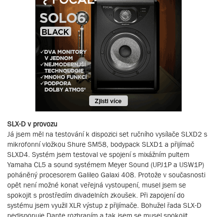
SLX-D v provozu
Já jsem měl na testování k dispozici set ručního vysílače SLXD2 s
mikrofonní vložkou Shure SM58, bodypack SLXD1 a přijímač
SLXD4. Systém jsem testoval ve spojení s mixážním pultem
Yamaha CL5 a sound systémem Meyer Sound (UPJ1P a USW1P)
poháněný procesorem Galileo Galaxi 408. Protože v současnosti
opět není možné konat veřejná vystoupení, musel jsem se
spokojit s prostředím divadelních zkoušek. Při zapojení do
systému jsem využil XLR výstup z přijímače. Bohužel řada SLX-D
nedisponuje Dante rozhraním a tak jsem se musel spokojit