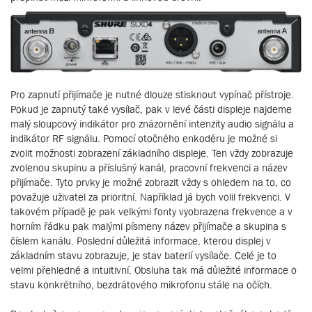
Pro zapnutí přijímače je nutné dlouze stisknout vypínač přístroje.
Pokud je zapnutý také vysílač, pak v levé části displeje najdeme
malý sloupcový indikátor pro znázornění intenzity audio signálu a
indikátor RF signálu. Pomocí otočného enkodéru je možné si
zvolit možnosti zobrazení základního displeje. Ten vždy zobrazuje
zvolenou skupinu a příslušný kanál, pracovní frekvenci a název
přijímače. Tyto prvky je možné zobrazit vždy s ohledem na to, co
považuje uživatel za prioritní. Například já bych volil frekvenci. V
takovém případě je pak velkými fonty vyobrazena frekvence a v
horním řádku pak malými písmeny název přijímače a skupina s
číslem kanálu. Poslední důležitá informace, kterou displej v
základním stavu zobrazuje, je stav baterií vysílače. Celé je to
velmi přehledné a intuitivní. Obsluha tak má důležité informace o
stavu konkrétního, bezdrátového mikrofonu stále na očích.