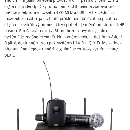
ale… Tím myslím omezení provozu v UHF pásmu vlivem 1. a 2.
digitální dividendy. Díky tomu nám z UHF pásma zůstává pro
přenos spektrum v rozsahu 470 MHz až 694 MHz. Jedním z
možných způsobů, jak s tímto problémem bojovat, je přejít na
digitální bezdrátový přenos, který potřebuje méně prostoru v UHF
pásmu. Současná nabídka Shure bezdrátových digitálních
systémů je značně rozsáhlá. Na samém vrcholu stojí řada Axient
Digital, dostupnější jsou pak systémy ULX-D a QLX-D. My si dnes
představíme nejdostupnější digitální bezdrátový systém Shure
SLX-D.