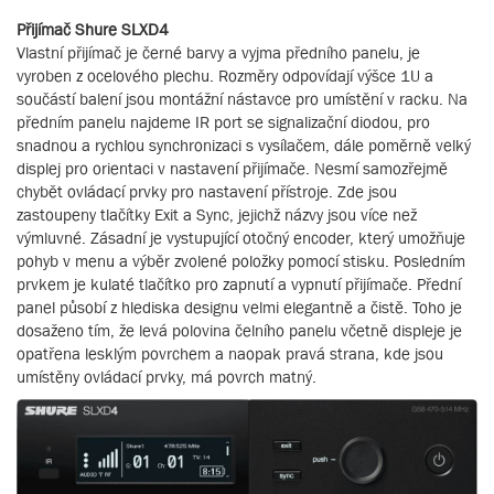
Přijímač Shure SLXD4
Vlastní přijímač je černé barvy a vyjma předního panelu, je
vyroben z ocelového plechu. Rozměry odpovídají výšce 1U a
součástí balení jsou montážní nástavce pro umístění v racku. Na
předním panelu najdeme IR port se signalizační diodou, pro
snadnou a rychlou synchronizaci s vysílačem, dále poměrně velký
displej pro orientaci v nastavení přijímače. Nesmí samozřejmě
chybět ovládací prvky pro nastavení přístroje. Zde jsou
zastoupeny tlačítky Exit a Sync, jejichž názvy jsou více než
výmluvné. Zásadní je vystupující otočný encoder, který umožňuje
pohyb v menu a výběr zvolené položky pomocí stisku. Posledním
prvkem je kulaté tlačítko pro zapnutí a vypnutí přijímače. Přední
panel působí z hlediska designu velmi elegantně a čistě. Toho je
dosaženo tím, že levá polovina čelního panelu včetně displeje je
opatřena lesklým povrchem a naopak pravá strana, kde jsou
umístěny ovládací prvky, má povrch matný.