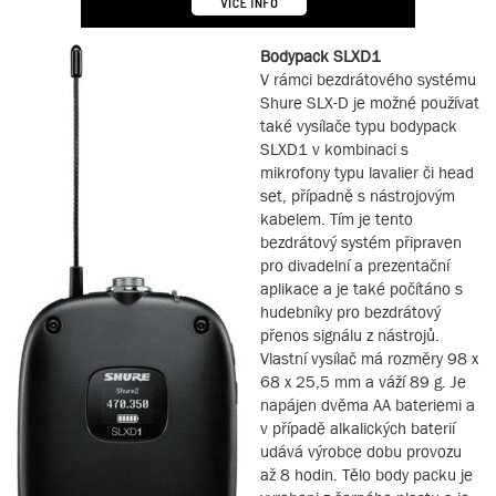
Bodypack SLXD1
V rámci bezdrátového systému
Shure SLX-D je možné používat
také vysílače typu bodypack
SLXD1 v kombinaci s
mikrofony typu lavalier či head
set, případně s nástrojovým
kabelem. Tím je tento
bezdrátový systém připraven
pro divadelní a prezentační
aplikace a je také počítáno s
hudebníky pro bezdrátový
přenos signálu z nástrojů.
Vlastní vysílač má rozměry 98 x
68 x 25,5 mm a váží 89 g. Je
napájen dvěma AA bateriemi a
v případě alkalických baterií
udává výrobce dobu provozu
až 8 hodin. Tělo body packu je