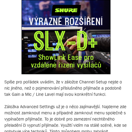
Spíše pro pořádek uvádím, že v záložce Channel Setup nejde o
nic jiného, než o pojmenování příslušného přijímače a podobně
tak Gain a Mic / Line Lavel mají svou konkrétní funkci.
Záložka Advanced Settings už je o něco zajímavější. Najdeme zde
možnost zamknout menu a případně zamknout menu společně s
vypínačem přijímače. To je dobré pro zamezení nechtěného
přeladění či vypnutí přijímače. Využití vidím na stálé scéně, kde se
pohybuje více techniků. Tímto způsobem mohu zabránit