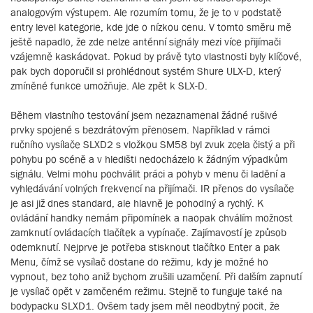
analogovým výstupem. Ale rozumím tomu, že je to v podstatě
entry level kategorie, kde jde o nízkou cenu. V tomto směru mě
ještě napadlo, že zde nelze anténní signály mezi více přijímači
vzájemně kaskádovat. Pokud by právě tyto vlastnosti byly klíčové,
pak bych doporučil si prohlédnout systém Shure ULX-D, který
zmíněné funkce umožňuje. Ale zpět k SLX-D.
Během vlastního testování jsem nezaznamenal žádné rušivé
prvky spojené s bezdrátovým přenosem. Například v rámci
ručního vysílače SLXD2 s vložkou SM58 byl zvuk zcela čistý a při
pohybu po scéně a v hledišti nedocházelo k žádným výpadkům
signálu. Velmi mohu pochválit práci a pohyb v menu či ladění a
vyhledávání volných frekvencí na přijímači. IR přenos do vysílače
je asi již dnes standard, ale hlavně je pohodlný a rychlý. K
ovládání handky nemám připomínek a naopak chválím možnost
zamknutí ovládacích tlačítek a vypínače. Zajímavostí je způsob
odemknutí. Nejprve je potřeba stisknout tlačítko Enter a pak
Menu, čímž se vysílač dostane do režimu, kdy je možné ho
vypnout, bez toho aniž bychom zrušili uzamčení. Při dalším zapnutí
je vysílač opět v zamčeném režimu. Stejně to funguje také na
bodypacku SLXD1. Ovšem tady jsem měl neodbytný pocit, že