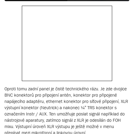
Oproti tomu zadní panel je čistě technického rázu. Je zde dvojice
BNC konektorů pro připojení antén, konektor pro připojené
napájecího adaptéru, ethernet konektor pro síťové připojení, XLR
výstupní konektor (Neutrick) a nakonec ¼” TRS konektor s
označením Instr / AUX. Ten umožňuje poslat signál například do
nástrojové aparatury, zatímco signál z XLR je odesílán do FOH
mixu. Výstupní úroveň XLR výstupu je ještě možné v menu
přepínat mezi mikrofonní a linkovou úrovní.