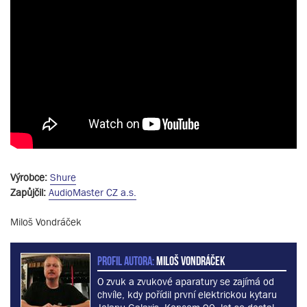
Výrobce:
Shure
Zapůjčil:
AudioMaster CZ a.s.
Miloš Vondráček
PROFIL AUTORA:
Miloš Vondráček
O zvuk a zvukové aparatury se zajímá od
chvíle, kdy pořídil první elektrickou kytaru