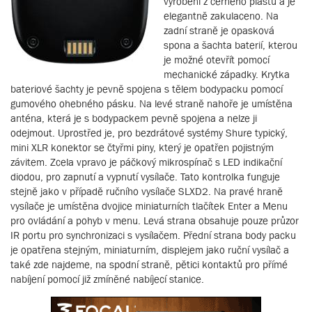
vyrobeni z černého plastu a je
elegantně zakulaceno. Na
zadní straně je opasková
spona a šachta baterií, kterou
je možné otevřít pomocí
mechanické západky. Krytka
bateriové šachty je pevně spojena s tělem bodypacku pomocí
gumového ohebného pásku. Na levé straně nahoře je umístěna
anténa, která je s bodypackem pevně spojena a nelze ji
odejmout. Uprostřed je, pro bezdrátové systémy Shure typický,
mini XLR konektor se čtyřmi piny, který je opatřen pojistným
závitem. Zcela vpravo je páčkový mikrospínač s LED indikační
diodou, pro zapnutí a vypnutí vysílače. Tato kontrolka funguje
stejně jako v případě ručního vysílače SLXD2. Na pravé hraně
vysílače je umístěna dvojice miniaturních tlačítek Enter a Menu
pro ovládání a pohyb v menu. Levá strana obsahuje pouze průzor
IR portu pro synchronizaci s vysílačem. Přední strana body packu
je opatřena stejným, miniaturním, displejem jako ruční vysílač a
také zde najdeme, na spodní straně, pětici kontaktů pro přímé
nabíjení pomocí již zmíněné nabíjecí stanice.