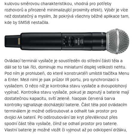
kulovou směrovou charakteristikou, vhodná pro potřeby
rozhovorů a přirozeně minimalizující proximity efekt). Výběr je více
než dostatečný a myslím, že pokrývá všechny běžné aplikace tam,
kde by SM58 nestačila.
Ovládací terminál vysílače je soustředěn do střední části těla a
dáli se to tak říci, dominuje mu miniaturní displej velikosti nehtu.
Pod ním je prohlubeň, do které konstruktéři umístili tlačítka Menu
a Enter. Mezi nimi je pak průzor IR portu, pro synchronizaci s
vysílačem. O něco níž je kontrolka stavu vysílače a dvoupolohový
vypínač. Kontrolka stavu vysílače, pokud je zapnutý a baterie mají
dostatečnou kapacitu, svítí zeleně. Naopak červená barva
kontrolky signalizuje docházející baterie. Část těla pod ovládacím
terminálem je možné odšroubovat a odhalit tak prostor pro
dvojici AA baterií. Po odšroubování lze kryt převléknout přes
spodní část těla vysílače, čímž se odhalí prostor pro baterie.
Vlastní baterie je možné vložit či vyjmout až po odklopení držáku,