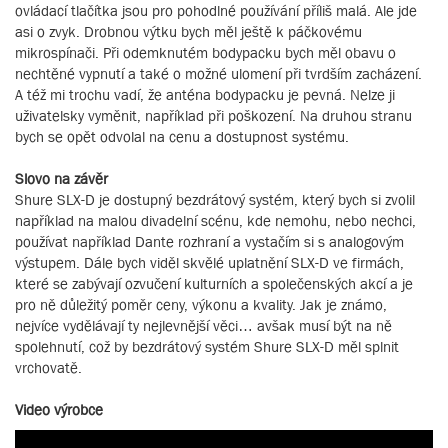
ovládací tlačítka jsou pro pohodlné používání příliš malá. Ale jde
asi o zvyk. Drobnou výtku bych měl ještě k páčkovému
mikrospínači. Při odemknutém bodypacku bych měl obavu o
nechtěné vypnutí a také o možné ulomení při tvrdším zacházení.
A též mi trochu vadí, že anténa bodypacku je pevná. Nelze ji
uživatelsky vyměnit, například při poškození. Na druhou stranu
bych se opět odvolal na cenu a dostupnost systému.
Slovo na závěr
Shure SLX-D je dostupný bezdrátový systém, který bych si zvolil
například na malou divadelní scénu, kde nemohu, nebo nechci,
používat například Dante rozhraní a vystačím si s analogovým
výstupem. Dále bych viděl skvělé uplatnění SLX-D ve firmách,
které se zabývají ozvučení kulturních a společenských akcí a je
pro ně důležitý poměr ceny, výkonu a kvality. Jak je známo,
nejvíce vydělávají ty nejlevnější věci… avšak musí být na ně
spolehnutí, což by bezdrátový systém Shure SLX-D měl splnit
vrchovatě.
Video výrobce