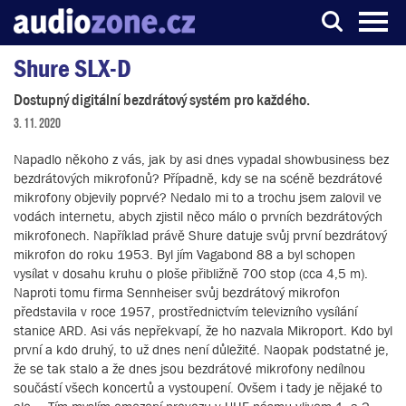
Shure SLX-D
Server o digitálním zpracování zvuku
Dostupný digitální bezdrátový systém pro každého.
3. 11. 2020
Napadlo někoho z vás, jak by asi dnes vypadal showbusiness bez
bezdrátových mikrofonů? Případně, kdy se na scéně bezdrátové
mikrofony objevily poprvé? Nedalo mi to a trochu jsem zalovil ve
vodách internetu, abych zjistil něco málo o prvních bezdrátových
mikrofonech. Například právě Shure datuje svůj první bezdrátový
mikrofon do roku 1953. Byl jím Vagabond 88 a byl schopen
vysílat v dosahu kruhu o ploše přibližně 700 stop (cca 4,5 m).
Naproti tomu firma Sennheiser svůj bezdrátový mikrofon
představila v roce 1957, prostřednictvím televizního vysílání
stanice ARD. Asi vás nepřekvapí, že ho nazvala Mikroport. Kdo byl
první a kdo druhý, to už dnes není důležité. Naopak podstatné je,
že se tak stalo a že dnes jsou bezdrátové mikrofony nedílnou
součástí všech koncertů a vystoupení. Ovšem i tady je nějaké to