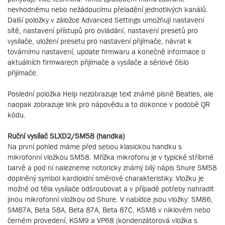
nevhodnému nebo nežádoucímu přeladění jednotlivých kanálů.
Další položky v záložce Advanced Settings umožňují nastavení
sítě, nastavení přístupů pro ovládání, nastavení presetů pro
vysílače, uložení presetu pro nastavení přijímače, návrat k
továrnímu nastavení, update firmwaru a konečně informace o
aktuálních firmwarech přijímače a vysílače a sériové číslo
přijímače.
Poslední položka Help nezobrazuje text známé písně Beatles, ale
naopak zobrazuje link pro nápovědu a to dokonce v podobě QR
kódu.
Ruční vysílač SLXD2/SM58 (handka)
Na první pohled máme před sebou klasickou handku s
mikrofonní vložkou SM58. Mřížka mikrofonu je v typické stříbrné
barvě a pod ní nalezneme notoricky známý bílý nápis Shure SM58
doplněný symbol kardioidní směrové charakteristiky. Vložku je
možné od těla vysílače odšroubovat a v případě potřeby nahradit
jinou mikrofonní vložkou od Shure. V nabídce jsou vložky: SM86,
SM87A, Beta 58A, Beta 87A, Beta 87C, KSM8 v niklovém nebo
černém provedení, KSM9 a VP68 (kondenzátorová vložka s