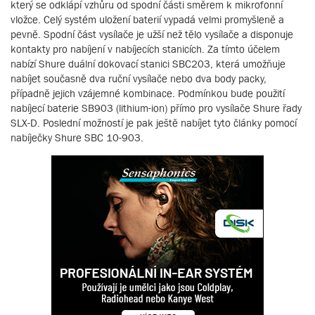
který se odklápí vzhůru od spodní části směrem k mikrofonní
vložce. Celý systém uložení baterií vypadá velmi promyšleně a
pevně. Spodní část vysílače je užší než tělo vysílače a disponuje
kontakty pro nabíjení v nabíjecích stanicích. Za tímto účelem
nabízí Shure duální dokovací stanici SBC203, která umožňuje
nabíjet současně dva ruční vysílače nebo dva body packy,
případně jejich vzájemné kombinace. Podmínkou bude použití
nabíjecí baterie SB903 (lithium-ion) přímo pro vysílače Shure řady
SLX-D. Poslední možností je pak ještě nabíjet tyto články pomocí
nabíječky Shure SBC 10-903.