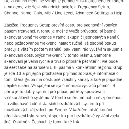
Do vlastního menu se vstupuje pomocí stisku otočného enkodéru
a najdeme zde šest základních položek: Frequency Setup,
Channel Name, Gain, Mic / Line Level, Advanced Settings a Help.
Záložka Frequency Setup otevírá cestu pro skenování volných
pásem frekvencí. K tomu je možné využít průvodce, případně
skenovat volné frekvence v rámci skupin či jednotlivých kanálů,
nebo požadovanou frekvenci naladit ručně. Já osobně pokud
pracuji s větším počtem kanálů, pak velmi rád využívám skupin a
skenování dostupných frekvencí v tomto režimu. Samotné
skenování je velmi rychlé a trvalo přibližně pět vteřin. Ale bude
záležet také na zarušení UHF pásma v konkrétním regionu. Grup
je zde 13 a při jejich procházení přijímač zobrazuje informace o
tom, která grupa má dostupné všechny kanály a kde je případně
nějaké rušení. Ve spojení se synchronizací vysílačů pomocí IR
portu je to dobrý systém pro případ potřeby spravování
vícekanálového systému. V tomto směru nemohu nevzpomenout
na zdlouhavé ladění starších bezdrátových systémů při
muzikálových zájezdech po Evropě. V každém místě konání
představení bylo zarušení spektra pro bezdrátové vysílání zcela
jiné. Ostatně v Čechách je tomu také tak.