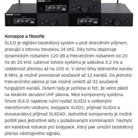
Koncepce a filosofie
SLX-D je digitální bezdrátový systém s plně diverzitním příjmem,
pracující s bitovou hloubkou 24 bitů. Díky tomu disponuje
dynamickým rozsahem 120 dB a frekvenčním rozsahem od 20
Hz do 20 kHz. Latence tohoto systému je udávána 3,2 ms a
vzdálenost přenosu až na 100 m. V rámci šířky televizního kanálu
8 MHz, je možné provozovat současně až 12 kanálů. Do jednoho
frekvenčního pásma je tak možné umístit až 32 současné
fungujících kanálů. Ovšem tady je potřeba si říct, že velmi záleží
na lokálním zarušení UHF pásma. Mezi komponenty systému
Shure SLX-D najdeme ruční vysílač SLXD2 s volitelnými
mikrofonními vložkami, bodypack SLXD1, přijímač SLXD4 a
dvoukanálový přijímač SLXD4D. Jednotlivé komponenty je možné
pořídit jako jednotlivé sety v požadovaných kombinacích. Nechybí
ani kabelová redukce pro bodypack, který pak umožní bezdrátový
přenos nástrojového signálu.