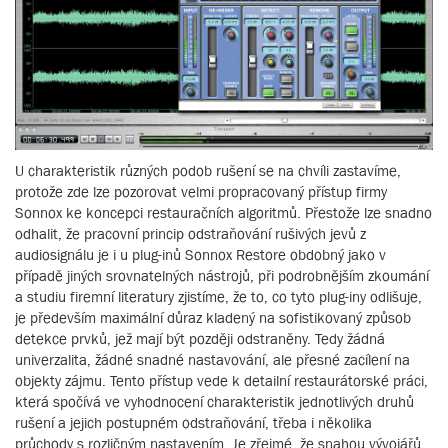
U charakteristik různých podob rušení se na chvíli zastavíme,
protože zde lze pozorovat velmi propracovaný přístup firmy
Sonnox ke koncepci restauračních algoritmů. Přestože lze snadno
odhalit, že pracovní princip odstraňování rušivých jevů z
audiosignálu je i u plug-inů Sonnox Restore obdobný jako v
případě jiných srovnatelných nástrojů, při podrobnějším zkoumání
a studiu firemní literatury zjistíme, že to, co tyto plug-iny odlišuje,
je především maximální důraz kladený na sofistikovaný způsob
detekce prvků, jež mají být později odstraněny. Tedy žádná
univerzalita, žádné snadné nastavování, ale přesné zacílení na
objekty zájmu. Tento přístup vede k detailní restaurátorské práci,
která spočívá ve vyhodnocení charakteristik jednotlivých druhů
rušení a jejich postupném odstraňování, třeba i několika
průchody s rozličným nastavením. Je zřejmé, že snahou vývojářů