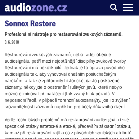
Sonnox Restore
Server o digitálním zpracování zvuku
Profesionální nástroje pro restaurování zvukových záznamů.
3. 6. 2010
Restaurování zvukových záznamů, nebo raději obecně
audiosignálu, patří mezi nejobtížnější disciplíny zvukové tvorby.
Restaurování má několik cílů. Jednak je to úprava původního
audiosignálu tak, aby vyhovoval dnešním posluchačským
nárokům, a tak se zpřítomnily historické, často poškozené
záznamy, někdy jde o odstranění rušivých jevů, které nebylo
možno eliminovat při natáčení (tak zvaný hluk pozadí). V
neposlední řadě, v případě forenzní audioanalýzy, jde i o zvýšení
srozumitelnosti záznamů například pro účely důkazního řízení.
Vedle technických problémů má restaurování audiosignálu i své
specifické otázky estetické a etické, především základní otázku,
kam až při restaurování zajít a co z původních sonických atributů