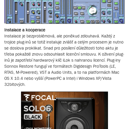
Instalace a kooperace
Instalace je bezproblémová, ale poněkud zdlouhavá. Každý z
trojice plug-inů se totiž instaluje zvlášť a celým procesem je nutno
se doslova proklikat. Snad pro posílení důležitosti toho aktu je
třeba pokaždé znovu odsouhlasit licenční smlouvu. K oživení plug-
inů je zapotřebí hardwarový klíč iLok s nahranou licencí. Plug-iny
Sonnox Restore fungují ve formátech Digidesign ProTools (LE,
RTAS, M-Powered), VST a Audio Units, a to na platformách Mac
OS X 10.4 nebo vyšší (PowerPC a Intel) i Windows XP/Vista
32bitových.