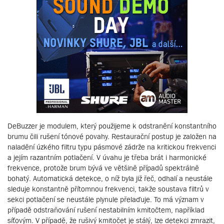
DeBuzzer je modulem, který použijeme k odstranění konstantního
brumu čili rušení tónové povahy. Restaurační postup je založen na
naladění úzkého filtru typu pásmové zádrže na kritickou frekvenci
a jejím razantním potlačení. V úvahu je třeba brát i harmonické
frekvence, protože brum bývá ve většině případů spektrálně
bohatý. Automatická detekce, o níž byla již řeč, odhalí a neustále
sleduje konstantně přítomnou frekvenci, takže soustava filtrů v
sekci potlačení se neustále plynule přelaďuje. To má význam v
případě odstraňování rušení nestabilním kmitočtem, například
síťovým. V případě, že rušivý kmitočet je stálý, lze detekci zmrazit,