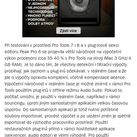
Při testování v prostředí Pro Tools 7 i 8 a v plug-inové sekci
editoru Peak Pro 6 se projevila větší náročnost na výpočetní
výkon procesoru (cca 35-40 % v Pro Tools na stroji iMac 3 GHz/4
GB RAM). Je to dáno tím, že všechny detekční i filtrační výpočty
probíhají, jak bychom u plug-inů očekávali, v reálném čase a že
jde o výpočty opravdu komplexní, včetně kompenzace latence.
Výpočetní náročnost v reálném čase je možné zmírnit v rámci Pro
Tools použitím plug-inů v offline režimu Audio Suite. Pokud to
počítač umožní, je použití v reálném čase, například v rámci
bouncingu, oproti jiným samostatným aplikacím velkou časovou
úsporou. Do samostatných aplikací je totiž nutno potřebné
soubory importovat, provést výpočet a po uložení změn je zpětně
exportovat do výchozího pracovního prostředí. Použití
restauračních plug-inů přímo v rámci hostitelské aplikace
(sekvencer, audio editor) je velmi výhodné. Pro použití