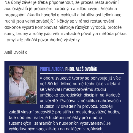
Na úplný závěr je třeba připomenout, že proces restaurování
audiosignálů je procesem náročným a zdlouhavým. Všechna
propagační lákadla hovořící o rychlosti a intuitivnosti eliminace
ruchů jsou velmi zavádějící. Někdy se v rámci restaurování
dokonce vyplatí kombinovat nástroje různých výrobců, protože
šumy, brumy a ruchy jsou velmi záhadné povahy a metoda pokus
- omyl zde přináší pozoruhodné výsledky.
Aleš Dvořák
PROFIL AUTORA:
PhDr. Aleš Dvořák
V oboru zvukové tvorby se pohybuje již více
než 30 let. Mimo nutné technické vzdělání
se věnoval i mezioborovému studiu
umělecko teoretických disciplin na Karlově
univerzitě. Pracoval v několika nahrávacích
studiích i v divadelním provozu, později
založil vlastní pracoviště pro střih a mastering vážné hudby,
kde dodnes realizuje hudební projekty pro mnoho
tuzemských i zahraničních hudebních vydavatelství. Je
vyhledávaným specialistou na natáčení v reálných