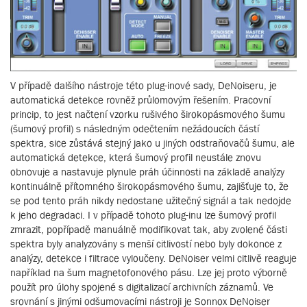
V případě dalšího nástroje této plug-inové sady, DeNoiseru, je
automatická detekce rovněž průlomovým řešením. Pracovní
princip, to jest načtení vzorku rušivého širokopásmového šumu
(šumový profil) s následným odečtením nežádoucích částí
spektra, sice zůstává stejný jako u jiných odstraňovačů šumu, ale
automatická detekce, která šumový profil neustále znovu
obnovuje a nastavuje plynule práh účinnosti na základě analýzy
kontinuálně přítomného širokopásmového šumu, zajišťuje to, že
se pod tento práh nikdy nedostane užitečný signál a tak nedojde
k jeho degradaci. I v případě tohoto plug-inu lze šumový profil
zmrazit, popřípadě manuálně modifikovat tak, aby zvolené části
spektra byly analyzovány s menší citlivostí nebo byly dokonce z
analýzy, detekce i filtrace vyloučeny. DeNoiser velmi citlivě reaguje
například na šum magnetofonového pásu. Lze jej proto výborně
použít pro úlohy spojené s digitalizací archivních záznamů. Ve
srovnání s jinými odšumovacími nástroji je Sonnox DeNoiser