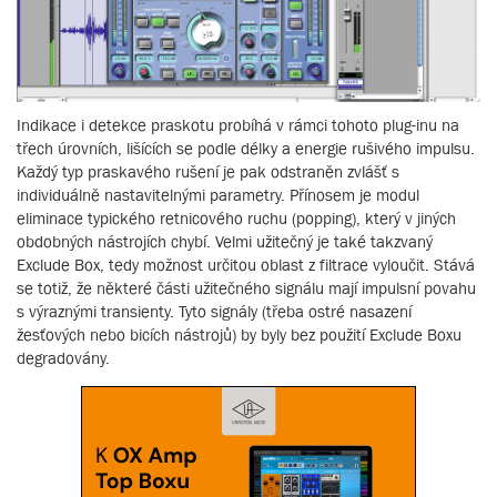
Indikace i detekce praskotu probíhá v rámci tohoto plug-inu na
třech úrovních, lišících se podle délky a energie rušivého impulsu.
Každý typ praskavého rušení je pak odstraněn zvlášť s
individuálně nastavitelnými parametry. Přínosem je modul
eliminace typického retnicového ruchu (popping), který v jiných
obdobných nástrojích chybí. Velmi užitečný je také takzvaný
Exclude Box, tedy možnost určitou oblast z filtrace vyloučit. Stává
se totiž, že některé části užitečného signálu mají impulsní povahu
s výraznými transienty. Tyto signály (třeba ostré nasazení
žesťových nebo bicích nástrojů) by byly bez použití Exclude Boxu
degradovány.