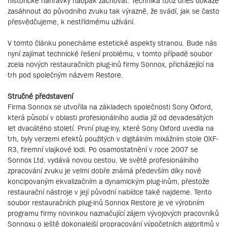
historické nahrávky naopak zachovat. Technika totiž dnes dokáže
zasáhnout do původního zvuku tak výrazně, že svádí, jak se často
přesvědčujeme, k nestřídmému užívání.
V tomto článku ponecháme estetické aspekty stranou. Bude nás
nyní zajímat technické řešení problému, v tomto případě soubor
zcela nových restauračních plug-inů firmy Sonnox, přicházející na
trh pod společným názvem Restore.
Stručné představení
Firma Sonnox se utvořila na základech společnosti Sony Oxford,
která působí v oblasti profesionálního audia již od devadesátých
let dvacátého století. První plug-iny, které Sony Oxford uvedla na
trh, byly verzemi efektů použitých v digitálním mixážním stole OXF-
R3, firemní vlajkové lodi. Po osamostatnění v roce 2007 se
Sonnox Ltd. vydává novou cestou. Ve světě profesionálního
zpracování zvuku je velmi dobře známá především díky nově
koncipovaným ekvalizačním a dynamickým plug-inům, přestože
restaurační nástroje v její původní nabídce také najdeme. Tento
soubor restauračních plug-inů Sonnox Restore je ve výrobním
programu firmy novinkou naznačující zájem vývojových pracovníků
Sonnoxu o ještě dokonalejší propracování výpočetních algoritmů v