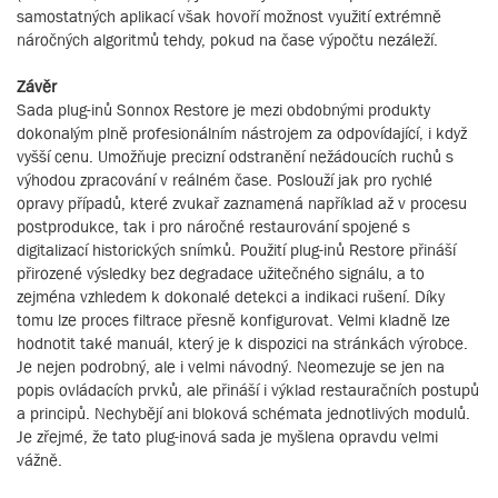
samostatných aplikací však hovoří možnost využití extrémně
náročných algoritmů tehdy, pokud na čase výpočtu nezáleží.
Závěr
Sada plug-inů Sonnox Restore je mezi obdobnými produkty
dokonalým plně profesionálním nástrojem za odpovídající, i když
vyšší cenu. Umožňuje precizní odstranění nežádoucích ruchů s
výhodou zpracování v reálném čase. Poslouží jak pro rychlé
opravy případů, které zvukař zaznamená například až v procesu
postprodukce, tak i pro náročné restaurování spojené s
digitalizací historických snímků. Použití plug-inů Restore přináší
přirozené výsledky bez degradace užitečného signálu, a to
zejména vzhledem k dokonalé detekci a indikaci rušení. Díky
tomu lze proces filtrace přesně konfigurovat. Velmi kladně lze
hodnotit také manuál, který je k dispozici na stránkách výrobce.
Je nejen podrobný, ale i velmi návodný. Neomezuje se jen na
popis ovládacích prvků, ale přináší i výklad restauračních postupů
a principů. Nechybějí ani bloková schémata jednotlivých modulů.
Je zřejmé, že tato plug-inová sada je myšlena opravdu velmi
vážně.