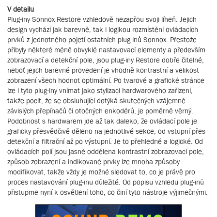
V detailu
Plug-iny Sonnox Restore vzhledově nezapřou svoji líheň. Jejich
design vychází jak barevně, tak i logikou rozmístění ovládacích
prvků z jednotného pojetí ostatních plug-inů Sonnox. Přestože
přibyly některé méně obvyklé nastavovací elementy a především
zobrazovací a detekční pole, jsou plug-iny Restore dobře čitelné,
neboť jejich barevné provedení je vhodně kontrastní a velikost
zobrazení všech hodnot optimální. Po tvarové a grafické stránce
lze i tyto plug-iny vnímat jako stylizaci hardwarového zařízení,
takže pocit, že se obsluhující dotýká skutečných vzájemně
závislých přepínačů či otočných enkodérů, je poměrně věrný.
Podobnost s hardwarem jde až tak daleko, že ovládací pole je
graficky přesvědčivě děleno na jednotlivé sekce, od vstupní přes
detekční a filtrační až po výstupní. Je to přehledné a logické. Od
ovládacích polí jsou jasně oddělena kontrastní zobrazovací pole,
způsob zobrazení a indikované prvky lze mnoha způsoby
modifikovat, takže vždy je možné sledovat to, co je právě pro
proces nastavování plug-inu důležité. Od popisu vzhledu plug-inů
přistupme nyní k osvětlení toho, co činí tyto nástroje výjimečnými.