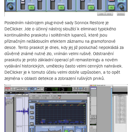
Posledním nástrojem plug-inové sady Sonnox Restore je
DeClicker. Jde o účinný nástroj sloužící k eliminaci typického
kontinuálního praskotu i solitérních lupanců, které jsou
příznačným nežádoucím efektem záznamu na gramofonové
desce. Tento praskot je dnes, kdy jej již posluchač nepokládá za
důvěrně známé nutné zlo, vnímán velmi rušivě. Odstranění
praskotu je proto základní operací při remasteringu a novém
vydávání historických, umělecky často velmi cenných nahrávek.
DeClicker je k tomuto účelu velmi dobře uzpůsoben, a to opět
zejména v oblasti detekce a zobrazení rušivých prvků.