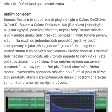
této náročné oblasti zpracování zvuku.
Bližším pohledem
Sonnox Restore je souborem tří plug-inů - jde o Oxford DeClicker,
Oxford DeBuzzer a Oxford DeNoiser. Jak již z názvů jednotlivých
plug-inů vyplývá, pokrývají všechny nejdůležitější složky rušivých
jevů v audiosignálu, tedy praskot, homogenní hluk tónové povahy
a šum. Na rozdíl od jednoduchých produktů jiných výrobců,
koncipovaných jako „vše v jednom“, je na těchto plug-inech
patrná snaha o co největší specializaci každého modulu. Ovládání
tedy neoslní intuitivností, ale v tomto případě to není výtka. Větší
počet ovládacích prvků slouží k co nejpřesnějšímu nastavení
parametrů tak, aby bylo možné přizpůsobit chování každého
modulu rozmanitým podobám rušivých prvků, ať už jsou to různé
typy praskotu starých gramofonových desek či rozličný charakter
šumu nebo brumu nejrůznějšího původu.