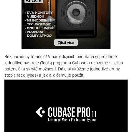
Bez nářadí by to nešlo! V následujících minutách si projdeme
jednotlivé nástroje (Tools) programu Cubase a ukážeme si jejich
potenciál a skryté možnosti. Dále si ukážeme jednotlivé druhy
stop (Track Types) a jak a k čemu je použít.