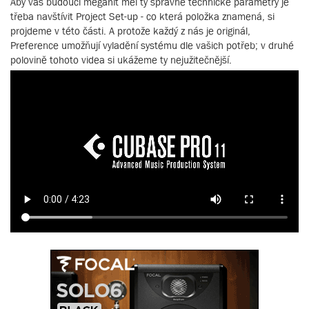
Aby váš budoucí megahit měl ty správné technické parametry je
třeba navštívit Project Set-up - co která položka znamená, si
projdeme v této části. A protože každý z nás je originál,
Preference umožňují vyladění systému dle vašich potřeb; v druhé
polovině tohoto videa si ukážeme ty nejužitečnější.