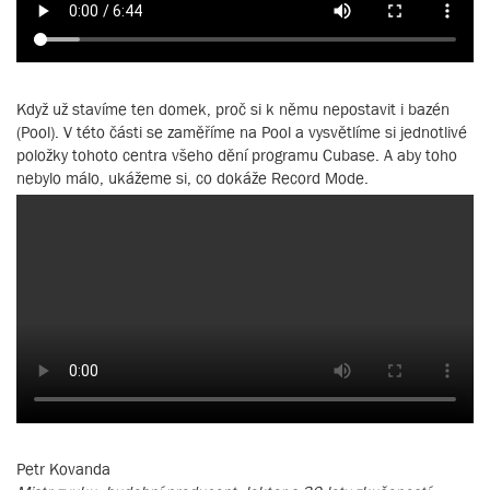
Když už stavíme ten domek, proč si k němu nepostavit i bazén
(Pool). V této části se zaměříme na Pool a vysvětlíme si jednotlivé
položky tohoto centra všeho dění programu Cubase. A aby toho
nebylo málo, ukážeme si, co dokáže Record Mode.
Petr Kovanda