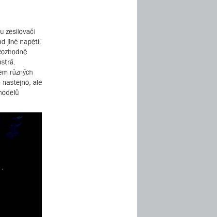
u zesilovači
d jiné napětí.
 Rozhodně
ostrá.
hem různých
 nastejno, ale
modelů