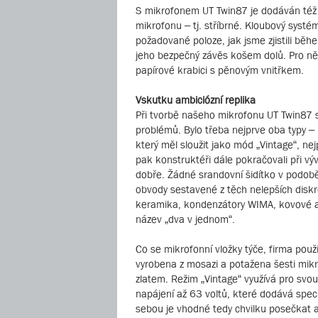
S mikrofonem UT Twin87 je dodáván též 
mikrofonu – tj. stříbrné. Kloubový syst
požadované poloze, jak jsme zjistili běh
jeho bezpečný závěs košem dolů. Pro něk
papírové krabici s pěnovým vnitřkem.
Vskutku ambiciózní replika
Při tvorbě našeho mikrofonu UT Twin87 s
problémů. Bylo třeba nejprve oba typy 
který měl sloužit jako mód „Vintage“, n
pak konstruktéři dále pokračovali při vý
dobře. Žádné srandovní šidítko v podobě
obvody sestavené z těch nelepších diskr
keramika, kondenzátory WIMA, kovové a u
název „dva v jednom“.
Co se mikrofonní vložky týče, firma použ
vyrobena z mosazi a potažena šesti m
zlatem. Režim „Vintage“ využívá pro svo
napájení až 63 voltů, které dodává speci
sebou je vhodné tedy chvilku posečkat a 