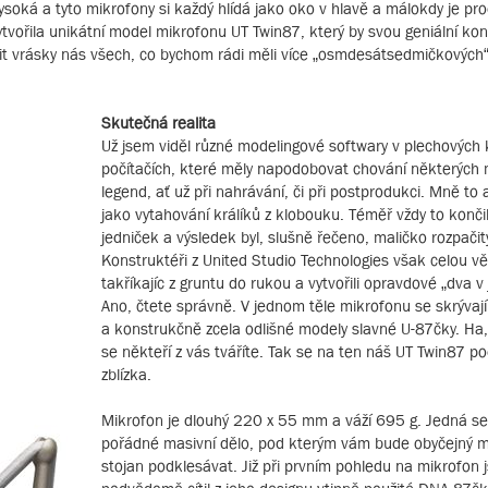
ysoká a tyto mikrofony si každý hlídá jako oko v hlavě a málokdy je pr
tvořila unikátní model mikrofonu UT Twin87, který by svou geniální kon
t vrásky nás všech, co bychom rádi měli více „osmdesátsedmičkových“
Skutečná realita
Už jsem viděl různé modelingové softwary v plechových k
počítačích, které měly napodobovat chování některých 
legend, ať už při nahrávání, či při postprodukci. Mně to 
jako vytahování králíků z klobouku. Téměř vždy to končil
jedniček a výsledek byl, slušně řečeno, maličko rozpačit
Konstruktéři z United Studio Technologies však celou vě
takříkajíc z gruntu do rukou a vytvořili opravdové „dva v
Ano, čtete správně. V jednom těle mikrofonu se skrývaj
a konstrukčně zcela odlišné modely slavné U-87čky. Ha, 
se někteří z vás tváříte. Tak se na ten náš UT Twin87 p
zblízka.
Mikrofon je dlouhý 220 x 55 mm a váží 695 g. Jedná se
pořádné masivní dělo, pod kterým vám bude obyčejný m
stojan podklesávat. Již při prvním pohledu na mikrofon