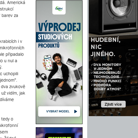
odá. Americká
strukcí
 barev za
rabicích i v
mikrofonních
ale připadalo
o u nul a
ý.
c uchopili
 jednom“.
í dva zvukově
už vidím, jak
odíváme
 tedy o
ikrofonní
 jsem