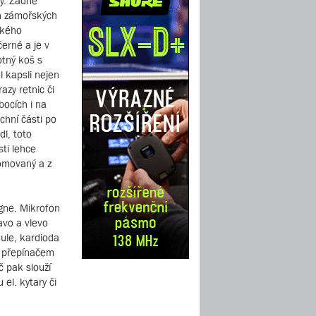
ky. Žádné
ch zámořských
ckého
erné a je v
otný koš s
l kapsli nejen
azy retnic či
bocích i na
chní části po
l, toto
ti lehce
romovaný a z
gne. Mikrofon
avo a vlevo
oule, kardioda
m přepínačem
č pak slouží
el. kytary či