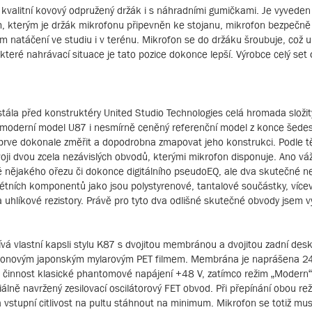
kvalitní kovový odpružený držák i s náhradními gumičkami. Je vyveden
ém, kterým je držák mikrofonu připevněn ke stojanu, mikrofon bezpečně 
em natáčení ve studiu i v terénu. Mikrofon se do držáku šroubuje, což 
teré nahrávací situace je tato pozice dokonce lepší. Výrobce celý set
tála před konstruktéry United Studio Technologies celá hromada složi
– moderní model U87 i nesmírně ceněný referenční model z konce šedes
ejprve dokonale změřit a dopodrobna zmapovat jeho konstrukci. Podle 
voji dvou zcela nezávislých obvodů, kterými mikrofon disponuje. Ano váže
 nějakého ořezu či dokonce digitálního pseudoEQ, ale dva skutečné ne
étních komponentů jako jsou polystyrenové, tantalové součástky, více
hlíkové rezistory. Právě pro tyto dva odlišné skutečné obvody jsem v
ívá vlastní kapsli stylu K87 s dvojitou membránou a dvojitou zadní des
ikronovým japonským mylarovým PET filmem. Membrána je naprášena 
u činnost klasické phantomové napájení +48 V, zatímco režim „Modern“
álně navržený zesilovací oscilátorový FET obvod. Při přepínání obou re
vstupní citlivost na pultu stáhnout na minimum. Mikrofon se totiž musí