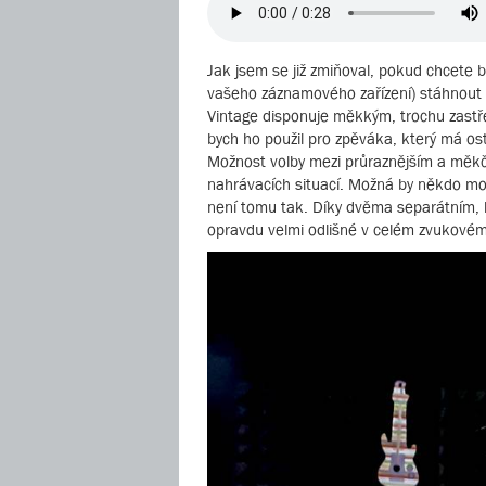
Jak jsem se již zmiňoval, pokud chcete b
vašeho záznamového zařízení) stáhnout ga
Vintage disponuje měkkým, trochu zastř
bych ho použil pro zpěváka, který má ost
Možnost volby mezi průraznějším a měkč
nahrávacích situací. Možná by někdo moh
není tomu tak. Díky dvěma separátním,
opravdu velmi odlišné v celém zvukovém s