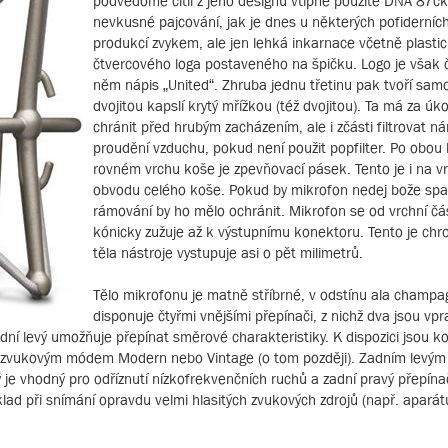
podvědomě cítil z jeho designu vtipně použité DNA 87č
nevkusné pajcování, jak je dnes u některých pofiderní
produkcí zvykem, ale jen lehká inkarnace včetně plasti
čtvercového loga postaveného na špičku. Logo je však č
něm nápis „United“. Zhruba jednu třetinu pak tvoří sam
dvojitou kapslí krytý mřížkou (též dvojitou). Ta má za úko
chránit před hrubým zacházením, ale i zčásti filtrovat nár
proudění vzduchu, pokud není použit popfilter. Po obou 
rovném vrchu koše je zpevňovací pásek. Tento je i na vr
obvodu celého koše. Pokud by mikrofon nedej bože spad
rámování by ho mělo ochránit. Mikrofon se od vrchní čás
kónicky zužuje až k výstupnímu konektoru. Tento je ch
těla nástroje vystupuje asi o pět milimetrů.
Tělo mikrofonu je matně stříbrné, v odstínu ala champa
disponuje čtyřmi vnějšími přepínači, z nichž dva jsou vpr
ní levý umožňuje přepínat směrové charakteristiky. K dispozici jsou k
 zvukovým módem Modern nebo Vintage (o tom později). Zadním levý
 je vhodný pro odříznutí nízkofrekvenčních ruchů a zadní pravý přepína
lad při snímání opravdu velmi hlasitých zvukových zdrojů (např. aparátu 