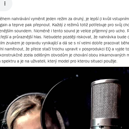
ěhem nahrávání vyměnit jeden režim za druhý, je lepší (i kvůli vstupním
in a teprve pak přepnout. Každý z režimů totiž potřebuje pro svůj cho
enějším soundem. Nicméně i tento sound je velice příjemný pro ucho.
řejší a průraznější hlas. Nebudete později riskovat, že nahrávka bude 
ím zvukem je opravdu vynikající a dá se s ní velmi dobře pracovat bě
l namítnout, že přece stačí trochu upravit v posprodukci EQ a vyjde to
 konstrukčně zcela odlišným obvodům je chování obou inkarnovaných 
pektru a je na uživateli, který model pro kterou situaci použije.