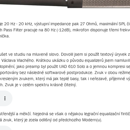
je 20 Hz - 20 kHz, výstupní impedance pak 27 Ohmů, maximální SPL či
Pass Filter pracuje na 80 Hz (-12dB), mikrofon disponuje třemi frek
mička.
et ve studiu na mluvené slovo. Dovolil jsem si použít textový úryvek z
 Václava Vlachého. Krátkou ukázku o původu equalizerů jsem namluvil 
 doplnění, jako preamp byl použit UAD 610 Solo a o jemnou kompresi se
portovány bez následné softwarové postprodukce. Zvuk v obou režimec
kresleným zvukem, který má jak teplé basy, tak i neřezavé, příjemné vý
h. Zvuk je v celém spektru krásně čitelný.
střenější a měkčí. Nejedná se však o nějakou legrační equalizační fint
 zvuk, který je zcela odlišný od předchozího Modern(u).