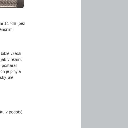
ní 117dB (bez
venčními
 bible všech
jak v režimu
 postaral
h je plný a
šky, ale
ičku v podobě