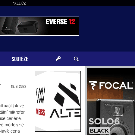
PIXEL.CZ
SOUTĚŽE
í
19. 9. 2022
ituací jak ve
zální mikrofon
lice ceněné.
vé modely se
 Navíc cena