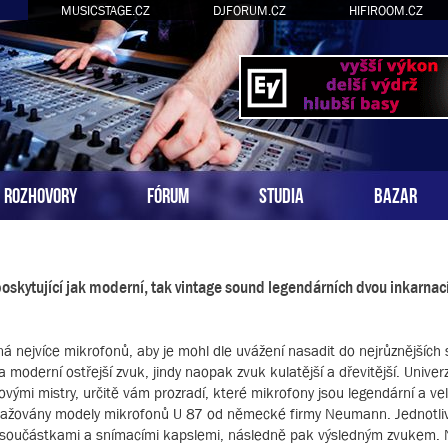
MUSICSTAGE.CZ
DJFORUM.CZ
HIFIROOM.CZ
ROZHOVORY
FÓRUM
STUDIA
BAZAR
kytující jak moderní, tak vintage sound legendárních dvou inkarnac
á nejvíce mikrofonů, aby je mohl dle uvážení nasadit do nejrůznějších s
ba moderní ostřejší zvuk, jindy naopak zvuk kulatější a dřevitější. Univer
vými mistry, určitě vám prozradí, které mikrofony jsou legendární a ve
ovažovány modely mikrofonů U 87 od německé firmy Neumann. Jednotli
mi součástkami a snímacími kapslemi, následně pak výsledným zvukem.