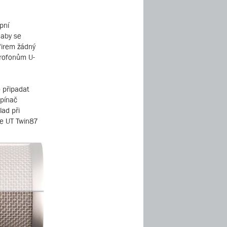
pní
 aby se
 firem žádný
krofonům U-
 připadat
epínač
lad při
je UT Twin87