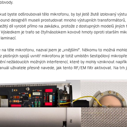
obvody.
okud byste odšroubovali tělo mikrofonu, by byl jistě žlutě izolovaný výstu
ound designéři museli prostudovat mnoho výstupních transformátorů,
ežitý díl vyrobit přímo na zakázku, protože z dostupných modelů jiných
 Výsledkem je trafo se čtyřnásobkem kovové hmoty oproti starším mi
 laminací.
e na těle mikrofonu, nazval jsem je „vnějšími“. Někomu to možná mohlo
z plošných spojů uvnitř mikrofonu je totiž umístěn šestipólový mikropř
ění nežádoucích možných interferencí, které by mohly vzniknout napřík
anuál uživatele přesně navede, jak tento RF/EM filtr aktivovat. Na trh 