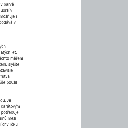
 v barvě
udrží v
umožňuje i
 dodává v
tých
átých let,
těchto měření
ní, slyšíte
závislé
vrstvá
ýše použil
kou. Je
24karátovým
 potřebuje
žimů mezi
 chviličku