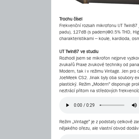
Trochu čísel
Frekvenční rozsah mikrofonu UT Twin87 
padu), 127dB (s padem)@0.5% THD, High 
charakteristikami – koule, kardioda, os
UT Twin87 ve studiu
Rozhodl jsem se mikrofon nejprve vyzkouš
zvukařů Praxe zvukové techniky od pana
Modern, tak i v režimu Vintage. Jen pro
JoeMeek CS2. Jinak byly oba soubory ex
plastický. Režim „Modern“ disponuje pro
neztrácí přitom na středových frekvencíc
Režim „Vintage“ je z podstaty celkově za
nějakého ořezu, ale vlastní obvod dodává