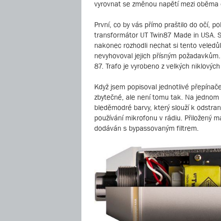
vyrovnat se změnou napětí mezi oběma 
První, co by vás přímo praštilo do očí, p
transformátor UT Twin87 Made in USA. S
nakonec rozhodli nechat si tento veledůl
nevyhovoval jejich přísným požadavkům.
87. Trafo je vyrobeno z velkých niklových
Když jsem popisoval jednotlivé přepínač
zbytečné, ale není tomu tak. Na jednom 
bleděmodré barvy, který slouží k odstran
používání mikrofonu v rádiu. Přiložený m
dodáván s bypassovaným filtrem.