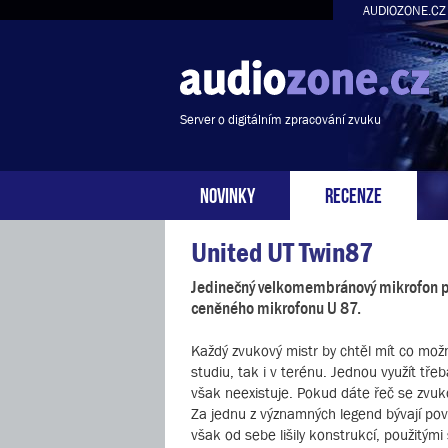
AUDIOZONE.CZ
Server o digitálním zpracování zvuku
NOVINKY
RECENZE
United UT Twin87
Jedinečný velkomembránový mikrofon pos
ceněného mikrofonu U 87.
Každý zvukový mistr by chtěl mít co možn
studiu, tak i v terénu. Jednou využít tře
však neexistuje. Pokud dáte řeč se zvuko
Za jednu z významných legend bývají p
však od sebe lišily konstrukcí, použitý