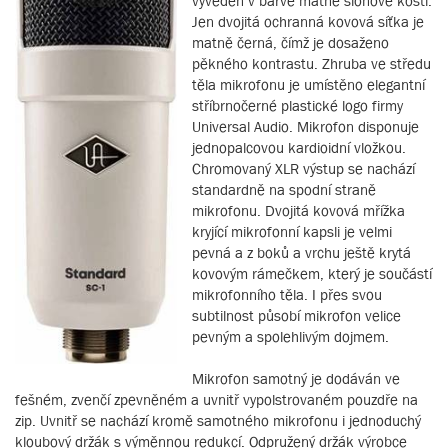
vyveden v barvě matné slonové kosti.
Jen dvojitá ochranná kovová síťka je
matně černá, čímž je dosaženo
pěkného kontrastu. Zhruba ve středu
těla mikrofonu je umístěno elegantní
stříbrnočerné plastické logo firmy
Universal Audio. Mikrofon disponuje
jednopalcovou kardioidní vložkou.
Chromovaný XLR výstup se nachází
standardně na spodní straně
mikrofonu. Dvojitá kovová mřížka
kryjící mikrofonní kapsli je velmi
pevná a z boků a vrchu ještě krytá
kovovým rámečkem, který je součástí
mikrofonního těla. I přes svou
subtilnost působí mikrofon velice
pevným a spolehlivým dojmem.
Mikrofon samotný je dodáván ve
fešném, zvenčí zpevněném a uvnitř vypolstrovaném pouzdře na
zip. Uvnitř se nachází kromě samotného mikrofonu i jednoduchý
kloubový držák s výměnnou redukcí. Odpružený držák výrobce