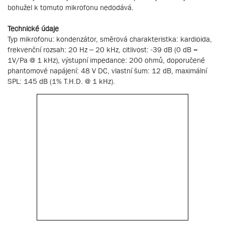
bohužel k tomuto mikrofonu nedodává.
Technické údaje
Typ mikrofonu: kondenzátor, směrová charakteristka: kardioida,
frekvenční rozsah: 20 Hz – 20 kHz, citlivost: -39 dB (0 dB =
1V/Pa @ 1 kHz), výstupní impedance: 200 ohmů, doporučené
phantomové napájení: 48 V DC, vlastní šum: 12 dB, maximální
SPL: 145 dB (1% T.H.D. @ 1 kHz).