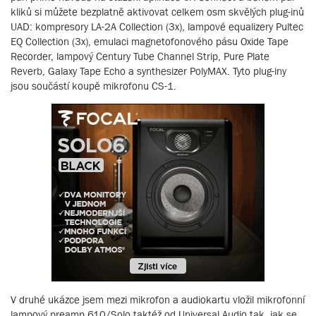
kliků si můžete bezplatně aktivovat celkem osm skvělých plug-inů
UAD: kompresory LA-2A Collection (3x), lampové equalizery Pultec
EQ Collection (3x), emulaci magnetofonového pásu Oxide Tape
Recorder, lampový Century Tube Channel Strip, Pure Plate
Reverb, Galaxy Tape Echo a synthesizer PolyMAX. Tyto plug-iny
jsou součástí koupě mikrofonu CS-1.
V druhé ukázce jsem mezi mikrofon a audiokartu vložil mikrofonní
lampový preamp 610/Solo taktéž od Universal Audio tak, jak se