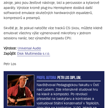
zdroje, jako jsou žesťové nástroje, bicí a percussion a kytarové
aparáty. Výrobce kromě plug-inu Hemisphere dodává další
softwarové emulace skutečných hardwarových equalizerů,
kompresorů a preampů.
Skvělé je, že pokud natočíte více tracků CS-1kou, můžete klidně
emulovat všechny výše vyjmenované mikrofony v jednom
sessionu naráz, bez výrazného propadu CPU.
Výrobce:
Universal Audio
Zapůjčil:
Disk Multimedia s.r.o.
Petr Los
PROFIL AUTORA:
Petr Los dipl.um.
Navštěvoval Pedagogickou fakultu v Ůstí
nad Labem. Zde intenzivně studoval hru
na klavír a kompozici. Po revoluci
přesedlal na baskytaru a kontrabas a
vystudoval Státní konzervatoř v Teplicích,
obor Hra na kontrabas. V 90. letech se