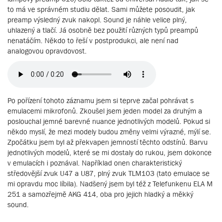
to má ve správném studiu dělat. Sami můžete posoudit, jak
preamp výsledný zvuk nakopl. Sound je náhle velice plný,
uhlazený a tlačí. Já osobně bez použití různých typů preampů
nenatáčím. Někdo to řeší v postprodukci, ale není nad
analogovou opravdovost.
Po pořízení tohoto záznamu jsem si teprve začal pohrávat s
emulacemi mikrofonů. Zkoušel jsem jeden model za druhým a
poslouchal jemné barevné nuance jednotlivých modelů. Pokud si
někdo myslí, že mezi modely budou změny velmi výrazné, mýlí se.
Zpočátku jsem byl až překvapen jemností těchto odstínů. Barvu
jednotlivých modelů, které se mi dostaly do rukou, jsem dokonce
v emulacích i poznával. Například onen charakteristický
středovější zvuk U47 a U87, plný zvuk TLM103 (tato emulace se
mi opravdu moc líbila). Nadšený jsem byl též z Telefunkenu ELA M
251 a samozřejmě AKG 414, oba pro jejich hladký a měkký
sound.