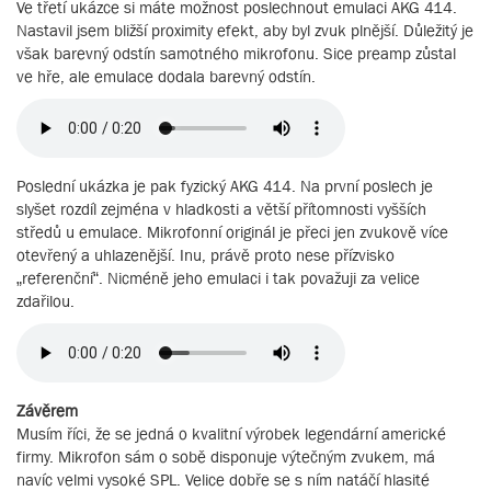
Ve třetí ukázce si máte možnost poslechnout emulaci AKG 414.
Nastavil jsem bližší proximity efekt, aby byl zvuk plnější. Důležitý je
však barevný odstín samotného mikrofonu. Sice preamp zůstal
ve hře, ale emulace dodala barevný odstín.
Poslední ukázka je pak fyzický AKG 414. Na první poslech je
slyšet rozdíl zejména v hladkosti a větší přítomnosti vyšších
středů u emulace. Mikrofonní originál je přeci jen zvukově více
otevřený a uhlazenější. Inu, právě proto nese přízvisko
„referenční“. Nicméně jeho emulaci i tak považuji za velice
zdařilou.
Závěrem
Musím říci, že se jedná o kvalitní výrobek legendární americké
firmy. Mikrofon sám o sobě disponuje výtečným zvukem, má
navíc velmi vysoké SPL. Velice dobře se s ním natáčí hlasité