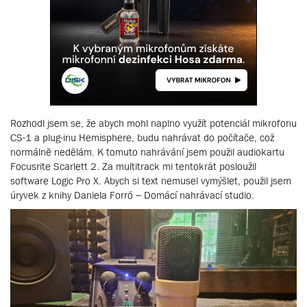
Rozhodl jsem se, že abych mohl naplno využít potenciál mikrofonu
CS-1 a plug-inu Hemisphere, budu nahrávat do počítače, což
normálně nedělám. K tomuto nahrávání jsem použil audiokartu
Focusrite Scarlett 2. Za multitrack mi tentokrát posloužil
software Logic Pro X. Abych si text nemusel vymýšlet, použil jsem
úryvek z knihy Daniela Forró – Domácí nahrávací studio.