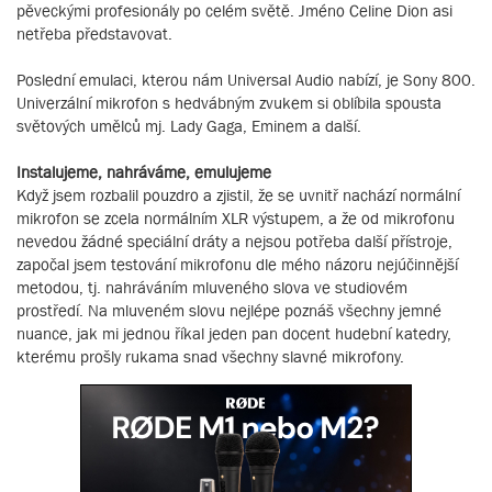
pěveckými profesionály po celém světě. Jméno Celine Dion asi
netřeba představovat.
Poslední emulaci, kterou nám Universal Audio nabízí, je Sony 800.
Univerzální mikrofon s hedvábným zvukem si oblíbila spousta
světových umělců mj. Lady Gaga, Eminem a další.
Instalujeme, nahráváme, emulujeme
Když jsem rozbalil pouzdro a zjistil, že se uvnitř nachází normální
mikrofon se zcela normálním XLR výstupem, a že od mikrofonu
nevedou žádné speciální dráty a nejsou potřeba další přístroje,
započal jsem testování mikrofonu dle mého názoru nejúčinnější
metodou, tj. nahráváním mluveného slova ve studiovém
prostředí. Na mluveném slovu nejlépe poznáš všechny jemné
nuance, jak mi jednou říkal jeden pan docent hudební katedry,
kterému prošly rukama snad všechny slavné mikrofony.