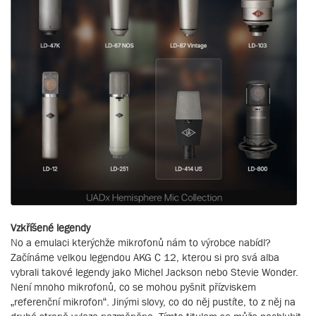
Vzkříšené legendy
No a emulaci kterýchže mikrofonů nám to výrobce nabídl?
Začínáme velkou legendou AKG C 12, kterou si pro svá alba
vybrali takové legendy jako Michel Jackson nebo Stevie Wonder.
Není mnoho mikrofonů, co se mohou pyšnit přízviskem
„referenční mikrofon“. Jinými slovy, co do něj pustíte, to z něj na