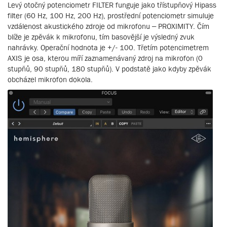
Levý otočný potenciometr FILTER funguje jako třístupňový Hipass
filter (60 Hz, 100 Hz, 200 Hz), prostřední potenciometr simuluje
vzdálenost akustického zdroje od mikrofonu – PROXIMITY. Čím
blíže je zpěvák k mikrofonu, tím basovější je výsledný zvuk
nahrávky. Operační hodnota je +/- 100. Třetím potencimetrem
AXIS je osa, kterou míří zaznamenávaný zdroj na mikrofon (0
stupňů, 90 stupňů, 180 stupňů). V podstatě jako kdyby zpěvák
obcházel mikrofon dokola.