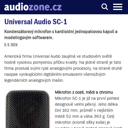
Universal Audio SC-1
Server o digitálním zpracování zvuku
Kondenzátorový mikrofon s kardioidní jednopalcovou kapslí a
modelingovým softwarem.
9. 9. 2024
Americká firma Universal Audio zaujímá ve studiovém světě
hodně vysokou pomyslnou příčku kvality. Na jedné straně je tato
firma proslulá svými ryze analogovými procesory, na straně druhé
naopak vynikajícícími digitálními emulacemi všemožných
legendárních analogových mašin.
Mikrofon z oceli, mědi a chromu
Mikrofon SC-1 je již na první pohled
designově velmi pěkný. Jeho délka
činí 162 mm, průměř v nejširším
místě 52 mm a váha 363 g. Celý
mikrofon (kromě síťky koše) je