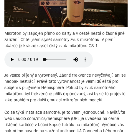
Mikrofon byl zapojen přímo do karty a v cestě nestálo žádné jiné
zařízení. Chtěl jsem slyšet samotný zvuk mikrofonu. V první
ukázce je krásně slyšet čistý zvuk mikrofonu CS-1.
Je velice příjený a vyrovnaný. Žádné frekvence nevyčnívají, ani se
naopak neztrácí. Právě tato vyrovnanost je velmi důležitá pro
spojení s plug-inem Hemisphere. Pokud by zvuk samotného
mikrofonu byl frekvenčně příliš exponovaný, asi by se to projevilo
jako problém pro další emulaci mikrofonních modelů.
Co se týká instalace samotné, je to velmi jednoduché. Navštívíte
web uaudio.com/mics/hemisphere (URL je uvedena na černé
tištěné kartičce v boční kapse futrálu na mikrofon). Výrobce vás
pak přímo navede na stažení aplikace UA Connect a během pár