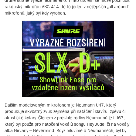
druhé straně vyleze nezměněno. Tímto titulem se může pochlubit
rakouský mikrofon AKG 414. Je to jeden z nejlepších „all around“
mikrofonů, jaký byl kdy vyroben.
Dalším modelovaným mikrofonem je Neumann U47, který
produkuje skvostný zvuk zejména při natáčení klavíru, zpěvu či
akustické kytary. Členem z proslulé rodiny Neumannů je i U67,
který byl použit pro natočení vokálů songu Hey Jude, či na vokály
alba Nirvany – Nevermind. Když mluvíme o Neumannech, byl by