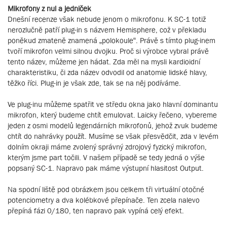
Mikrofony z nul a jedniček
Dnešní recenze však nebude jenom o mikrofonu. K SC-1 totiž
nerozlučně patří plug-in s názvem Hemisphere, což v překladu
poněkud zmateně znamená „polokoule“. Právě s tímto plug-inem
tvoří mikrofon velmi silnou dvojku. Proč si výrobce vybral právě
tento název, můžeme jen hádat. Zda měl na mysli kardioidní
charakteristiku, či zda název odvodil od anatomie lidské hlavy,
těžko říci. Plug-in je však zde, tak se na něj podíváme.
Ve plug-inu můžeme spatřit ve středu okna jako hlavní dominantu
mikrofon, který budeme chtít emulovat. Laicky řečeno, vybereme
jeden z osmi modelů legendárních mikrofonů, jehož zvuk budeme
chtít do nahrávky použít. Musíme se však přesvědčit, zda v levém
dolním okraji máme zvolený správný zdrojový fyzický mikrofon,
kterým jsme part točili. V našem případě se tedy jedná o výše
popsaný SC-1. Napravo pak máme výstupní hlasitost Output.
Na spodní liště pod obrázkem jsou celkem tři virtuální otočné
potenciometry a dva kolébkové přepínače. Ten zcela nalevo
přepíná fázi 0/180, ten napravo pak vypíná celý efekt.