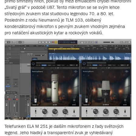
přímo smrtelný hřích, pokud by mezi emulacemi chyběl mikrofonní
„Svatý grál“ v podobě U87. Tento mikrofon se se svým lehce
středovým zvukem stal studiovou legendou 70. a 80. let.
Posledním z rodu Neumannů je TLM 103, oblíbený
kondenzátorový mikrofon s pevným zvukem vhodným zejména
pro natáčení akustických kytar a rockových vokálů.
Telefunken ELA M 251 je dalším mikrofonem z řady světových
legend. Jeho hladký a transparentní zvuk je vyhledávaný