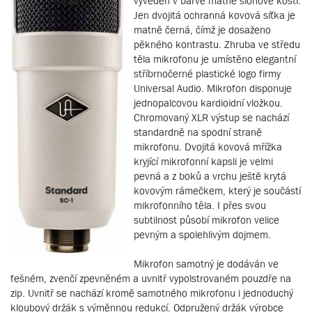
vyveden v barvě matné slonové kosti.
Jen dvojitá ochranná kovová síťka je
matně černá, čímž je dosaženo
pěkného kontrastu. Zhruba ve středu
těla mikrofonu je umístěno elegantní
stříbrnočerné plastické logo firmy
Universal Audio. Mikrofon disponuje
jednopalcovou kardioidní vložkou.
Chromovaný XLR výstup se nachází
standardně na spodní straně
mikrofonu. Dvojitá kovová mřížka
kryjící mikrofonní kapsli je velmi
pevná a z boků a vrchu ještě krytá
kovovým rámečkem, který je součástí
mikrofonního těla. I přes svou
subtilnost působí mikrofon velice
pevným a spolehlivým dojmem.
Mikrofon samotný je dodáván ve
fešném, zvenčí zpevněném a uvnitř vypolstrovaném pouzdře na
zip. Uvnitř se nachází kromě samotného mikrofonu i jednoduchý
kloubový držák s výměnnou redukcí. Odpružený držák výrobce