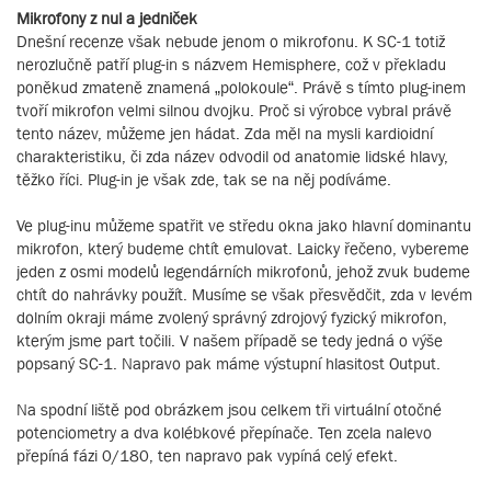
Mikrofony z nul a jedniček
Dnešní recenze však nebude jenom o mikrofonu. K SC-1 totiž
nerozlučně patří plug-in s názvem Hemisphere, což v překladu
poněkud zmateně znamená „polokoule“. Právě s tímto plug-inem
tvoří mikrofon velmi silnou dvojku. Proč si výrobce vybral právě
tento název, můžeme jen hádat. Zda měl na mysli kardioidní
charakteristiku, či zda název odvodil od anatomie lidské hlavy,
těžko říci. Plug-in je však zde, tak se na něj podíváme.
Ve plug-inu můžeme spatřit ve středu okna jako hlavní dominantu
mikrofon, který budeme chtít emulovat. Laicky řečeno, vybereme
jeden z osmi modelů legendárních mikrofonů, jehož zvuk budeme
chtít do nahrávky použít. Musíme se však přesvědčit, zda v levém
dolním okraji máme zvolený správný zdrojový fyzický mikrofon,
kterým jsme part točili. V našem případě se tedy jedná o výše
popsaný SC-1. Napravo pak máme výstupní hlasitost Output.
Na spodní liště pod obrázkem jsou celkem tři virtuální otočné
potenciometry a dva kolébkové přepínače. Ten zcela nalevo
přepíná fázi 0/180, ten napravo pak vypíná celý efekt.