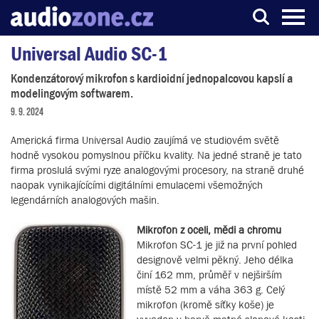
Universal Audio SC-1
Server o digitálním zpracování zvuku
Kondenzátorový mikrofon s kardioidní jednopalcovou kapslí a
modelingovým softwarem.
9. 9. 2024
Americká firma Universal Audio zaujímá ve studiovém světě
hodně vysokou pomyslnou příčku kvality. Na jedné straně je tato
firma proslulá svými ryze analogovými procesory, na straně druhé
naopak vynikajícícími digitálními emulacemi všemožných
legendárních analogových mašin.
Mikrofon z oceli, mědi a chromu
Mikrofon SC-1 je již na první pohled
designově velmi pěkný. Jeho délka
činí 162 mm, průměř v nejširším
místě 52 mm a váha 363 g. Celý
mikrofon (kromě síťky koše) je