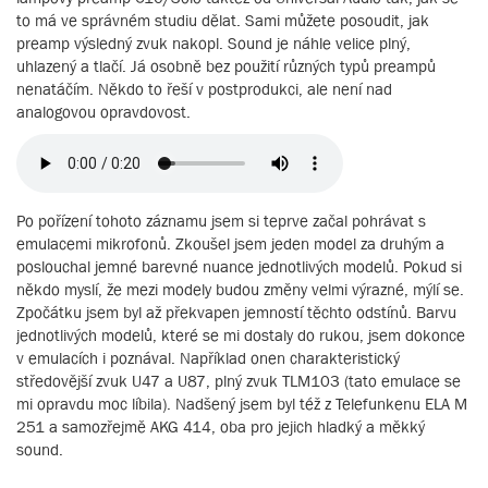
to má ve správném studiu dělat. Sami můžete posoudit, jak
preamp výsledný zvuk nakopl. Sound je náhle velice plný,
uhlazený a tlačí. Já osobně bez použití různých typů preampů
nenatáčím. Někdo to řeší v postprodukci, ale není nad
analogovou opravdovost.
Po pořízení tohoto záznamu jsem si teprve začal pohrávat s
emulacemi mikrofonů. Zkoušel jsem jeden model za druhým a
poslouchal jemné barevné nuance jednotlivých modelů. Pokud si
někdo myslí, že mezi modely budou změny velmi výrazné, mýlí se.
Zpočátku jsem byl až překvapen jemností těchto odstínů. Barvu
jednotlivých modelů, které se mi dostaly do rukou, jsem dokonce
v emulacích i poznával. Například onen charakteristický
středovější zvuk U47 a U87, plný zvuk TLM103 (tato emulace se
mi opravdu moc líbila). Nadšený jsem byl též z Telefunkenu ELA M
251 a samozřejmě AKG 414, oba pro jejich hladký a měkký
sound.