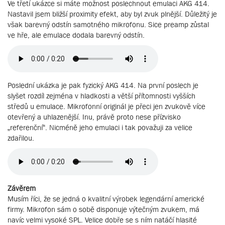
Ve třetí ukázce si máte možnost poslechnout emulaci AKG 414.
Nastavil jsem bližší proximity efekt, aby byl zvuk plnější. Důležitý je
však barevný odstín samotného mikrofonu. Sice preamp zůstal
ve hře, ale emulace dodala barevný odstín.
Poslední ukázka je pak fyzický AKG 414. Na první poslech je
slyšet rozdíl zejména v hladkosti a větší přítomnosti vyšších
středů u emulace. Mikrofonní originál je přeci jen zvukově více
otevřený a uhlazenější. Inu, právě proto nese přízvisko
„referenční“. Nicméně jeho emulaci i tak považuji za velice
zdařilou.
Závěrem
Musím říci, že se jedná o kvalitní výrobek legendární americké
firmy. Mikrofon sám o sobě disponuje výtečným zvukem, má
navíc velmi vysoké SPL. Velice dobře se s ním natáčí hlasité