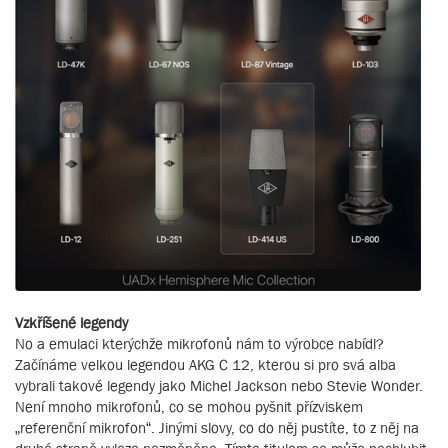
Vzkříšené legendy
No a emulaci kterýchže mikrofonů nám to výrobce nabídl?
Začínáme velkou legendou AKG C 12, kterou si pro svá alba
vybrali takové legendy jako Michel Jackson nebo Stevie Wonder.
Není mnoho mikrofonů, co se mohou pyšnit přízviskem
„referenční mikrofon“. Jinými slovy, co do něj pustíte, to z něj na