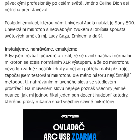
pěveckými profesionály po celém světě. Jméno Celine Dion asi
netřeba představovat.
Poslední emulaci, kterou nám Universal Audio nabízí, je Sony 800.
Univerzální mikrofon s hedvábným zvukem si oblíbila spousta
světových umělců mj. Lady Gaga, Eminem a další.
Instalujeme, nahráváme, emulujeme
Když jsem rozbalil pouzdro a zjistil, že se uvnitř nachází normální
mikrofon se zcela normálním XLR výstupem, a že od mikrofonu
nevedou žádné speciální dráty a nejsou potřeba další přístroje,
započal jsem testování mikrofonu dle mého názoru nejúčinnější
metodou, tj. nahráváním mluveného slova ve studiovém
prostředí. Na mluveném slovu nejlépe poznáš všechny jemné
nuance, jak mi jednou říkal jeden pan docent hudební katedry,
kterému prošly rukama snad všechny slavné mikrofony.