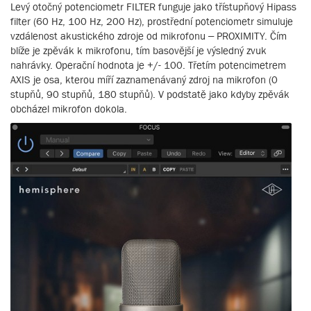
Levý otočný potenciometr FILTER funguje jako třístupňový Hipass
filter (60 Hz, 100 Hz, 200 Hz), prostřední potenciometr simuluje
vzdálenost akustického zdroje od mikrofonu – PROXIMITY. Čím
blíže je zpěvák k mikrofonu, tím basovější je výsledný zvuk
nahrávky. Operační hodnota je +/- 100. Třetím potencimetrem
AXIS je osa, kterou míří zaznamenávaný zdroj na mikrofon (0
stupňů, 90 stupňů, 180 stupňů). V podstatě jako kdyby zpěvák
obcházel mikrofon dokola.