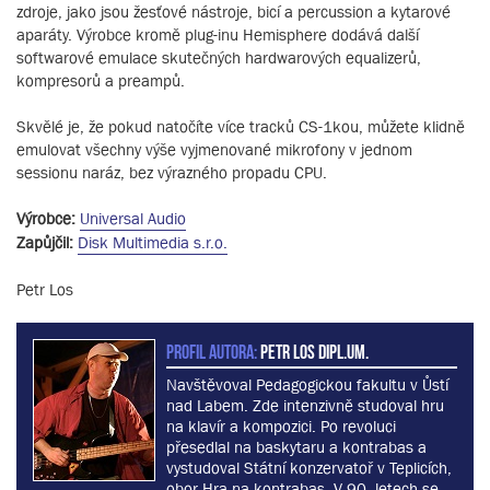
zdroje, jako jsou žesťové nástroje, bicí a percussion a kytarové
aparáty. Výrobce kromě plug-inu Hemisphere dodává další
softwarové emulace skutečných hardwarových equalizerů,
kompresorů a preampů.
Skvělé je, že pokud natočíte více tracků CS-1kou, můžete klidně
emulovat všechny výše vyjmenované mikrofony v jednom
sessionu naráz, bez výrazného propadu CPU.
Výrobce:
Universal Audio
Zapůjčil:
Disk Multimedia s.r.o.
Petr Los
PROFIL AUTORA:
Petr Los dipl.um.
Navštěvoval Pedagogickou fakultu v Ůstí
nad Labem. Zde intenzivně studoval hru
na klavír a kompozici. Po revoluci
přesedlal na baskytaru a kontrabas a
vystudoval Státní konzervatoř v Teplicích,
obor Hra na kontrabas. V 90. letech se