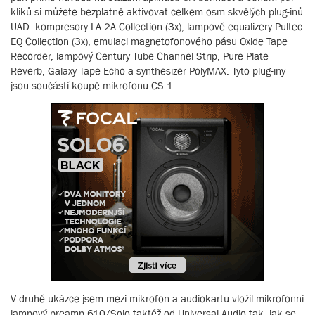
kliků si můžete bezplatně aktivovat celkem osm skvělých plug-inů
UAD: kompresory LA-2A Collection (3x), lampové equalizery Pultec
EQ Collection (3x), emulaci magnetofonového pásu Oxide Tape
Recorder, lampový Century Tube Channel Strip, Pure Plate
Reverb, Galaxy Tape Echo a synthesizer PolyMAX. Tyto plug-iny
jsou součástí koupě mikrofonu CS-1.
V druhé ukázce jsem mezi mikrofon a audiokartu vložil mikrofonní
lampový preamp 610/Solo taktéž od Universal Audio tak, jak se