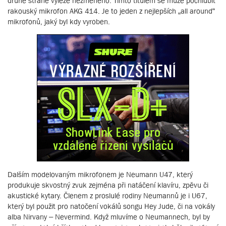
druhé straně vyleze nezměněno. Tímto titulem se může pochlubit
rakouský mikrofon AKG 414. Je to jeden z nejlepších „all around“
mikrofonů, jaký byl kdy vyroben.
Dalším modelovaným mikrofonem je Neumann U47, který
produkuje skvostný zvuk zejména při natáčení klavíru, zpěvu či
akustické kytary. Členem z proslulé rodiny Neumannů je i U67,
který byl použit pro natočení vokálů songu Hey Jude, či na vokály
alba Nirvany – Nevermind. Když mluvíme o Neumannech, byl by