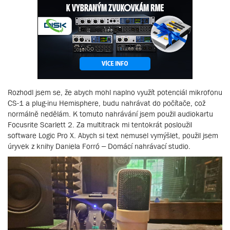
Rozhodl jsem se, že abych mohl naplno využít potenciál mikrofonu
CS-1 a plug-inu Hemisphere, budu nahrávat do počítače, což
normálně nedělám. K tomuto nahrávání jsem použil audiokartu
Focusrite Scarlett 2. Za multitrack mi tentokrát posloužil
software Logic Pro X. Abych si text nemusel vymýšlet, použil jsem
úryvek z knihy Daniela Forró – Domácí nahrávací studio.