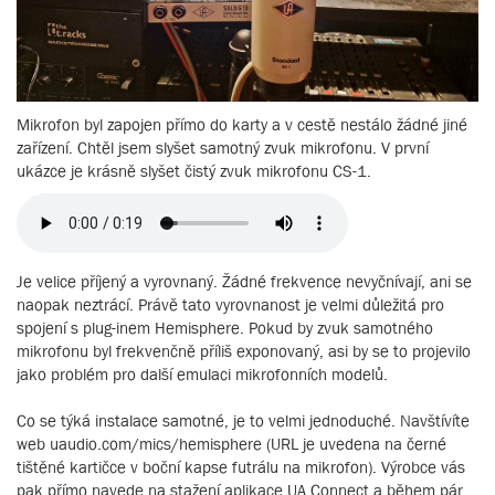
Mikrofon byl zapojen přímo do karty a v cestě nestálo žádné jiné
zařízení. Chtěl jsem slyšet samotný zvuk mikrofonu. V první
ukázce je krásně slyšet čistý zvuk mikrofonu CS-1.
Je velice příjený a vyrovnaný. Žádné frekvence nevyčnívají, ani se
naopak neztrácí. Právě tato vyrovnanost je velmi důležitá pro
spojení s plug-inem Hemisphere. Pokud by zvuk samotného
mikrofonu byl frekvenčně příliš exponovaný, asi by se to projevilo
jako problém pro další emulaci mikrofonních modelů.
Co se týká instalace samotné, je to velmi jednoduché. Navštívíte
web uaudio.com/mics/hemisphere (URL je uvedena na černé
tištěné kartičce v boční kapse futrálu na mikrofon). Výrobce vás
pak přímo navede na stažení aplikace UA Connect a během pár