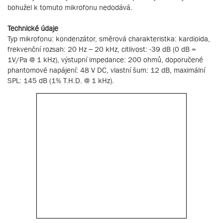
bohužel k tomuto mikrofonu nedodává.
Technické údaje
Typ mikrofonu: kondenzátor, směrová charakteristka: kardioida,
frekvenční rozsah: 20 Hz – 20 kHz, citlivost: -39 dB (0 dB =
1V/Pa @ 1 kHz), výstupní impedance: 200 ohmů, doporučené
phantomové napájení: 48 V DC, vlastní šum: 12 dB, maximální
SPL: 145 dB (1% T.H.D. @ 1 kHz).