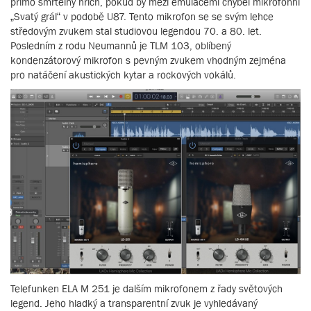
přímo smrtelný hřích, pokud by mezi emulacemi chyběl mikrofonní
„Svatý grál“ v podobě U87. Tento mikrofon se se svým lehce
středovým zvukem stal studiovou legendou 70. a 80. let.
Posledním z rodu Neumannů je TLM 103, oblíbený
kondenzátorový mikrofon s pevným zvukem vhodným zejména
pro natáčení akustických kytar a rockových vokálů.
Telefunken ELA M 251 je dalším mikrofonem z řady světových
legend. Jeho hladký a transparentní zvuk je vyhledávaný